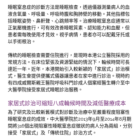
睡眠窒息症的診斷方法是睡眠檢查，透過儀器測量病人的血
液含氧量、呼吸量、呼吸時腹和胸肺壁的移動。其他指標包
括睡眠姿勢、鼻鼾聲、心跳頻率等。治療睡眠窒息症通常以
正氣壓機進行，可有效改善睡眠質素、認知能力和血壓，但
患者需每晚使用才見效。視乎病情，患者亦可以配戴牙托或
以手術根治。
傳統的睡眠檢查需要住院進行，是現時本港公立醫院採用的
常規方法。在床位緊張及資源緊絀的情況下，輪候時間可長
達近一年。近年，本港開始引入較新穎的「家居式」診治模
式，醫生會提供便攜式儀器讓患者在家中進行診治。現時約
有四成威爾斯親王醫院呼吸科門診成人個案經醫生轉介至中
大醫學院接受家居式睡眠診治服務。
家居式診治可縮短八成輪候時間及減低醫療成本
為了研究及比較新舊模式對診斷及治療中至嚴重程度阻塞性
睡眠窒息症的成效，中大醫學院於2013年9月至2014年8月期
間將316個出現阻塞性睡眠窒息症徵狀的病人分為兩組，分別
接受「家居式」及「傳統住院」診治方式。