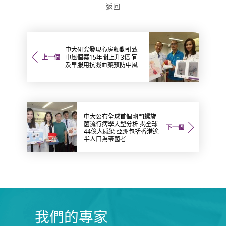
返回
中大研究發現心房顫動引致
上一個
中風個案15年間上升3倍 宜
及早服用抗凝血藥預防中風
中大公布全球首個幽門螺旋
菌流行病學大型分析 揭全球
下一個
44億人感染 亞洲包括香港逾
半人口為帶菌者
我們的專家