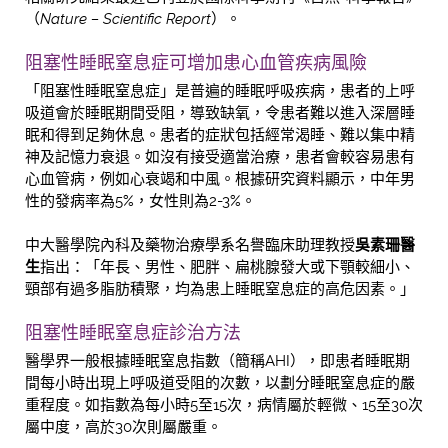
（
Nature – Scientific Report
）。
阻塞性睡眠窒息症可增加患心血管疾病風險
「阻塞性睡眠窒息症」是普遍的睡眠呼吸疾病，患者的上呼
吸道會於睡眠期間受阻，導致缺氧，令患者難以進入深層睡
眠和得到足夠休息。患者的症狀包括經常渴睡、難以集中精
神及記憶力衰退。如沒有接受適當治療，患者會較容易患有
心血管病，例如心衰竭和中風。根據研究資料顯示，中年男
性的發病率為5%，女性則為2-3%。
中大醫學院內科及藥物治療學系名譽臨床助理教授
吳素珊醫
生
指出：「年長、男性、肥胖、扁桃腺發大或下顎較細小、
頸部有過多脂肪積聚，均為患上睡眠窒息症的高危因素。」
阻塞性睡眠窒息症診治方法
醫學界一般根據睡眠窒息指數（簡稱AHI），即患者睡眠期
間每小時出現上呼吸道受阻的次數，以劃分睡眠窒息症的嚴
重程度。如指數為每小時5至15次，病情屬於輕微、15至30次
屬中度，高於30次則屬嚴重。