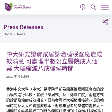
d
Skip
Searc
to
Tog
main
me
Start
content
main
Press Releases
content
Home
News
中大研究證實家居診治睡眠窒息症成
效滿意 可處理半數公立醫院成人個
案 大幅縮減八成輪候時間
2017年7月18日
香港中文大學（中大）醫學院早前為阻塞性睡眠窒息症的診
治模式進行比較，發現「家居式」及「傳統住院」兩種方式
的診斷及治療成效相若，但前者可以大幅縮短接近八成的輪
候時間及大大節省醫療成本，對成年患者的整體益處較大。
相關研究結果最近已刊登於國際科學期刊《自然-科學報告》