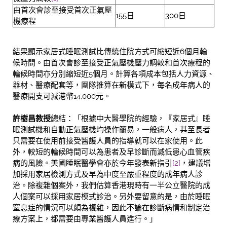
由首次會診至接受首次正氣壓
155日
300日
機療程
結果顯示家居式睡眠測試比傳統住院方式可縮短近6個月輪
候時間。由首次會診至接受正氣壓機壓力調較和首次療程的
輪候時間亦分別縮短近5個月。計算各項成本包括人力資源、
器材、醫療配套等，團隊推算在新模式下，每名成年病人的
醫療開支可減港幣14,000元。
許樹昌教授
總結：「根據中大醫學院的經驗，『家居式』睡
眠測試機和自動正氣壓機均操作簡易，一般病人，甚至長者
只需要在使用前接受醫護人員的指導就可以在家使用。此
外，較短的輪候時間可以為患者及早診斷而減低患心血管疾
病的風險。美國睡眠醫學會亦於今年發表新指引
[2]
，建議增
加採用家居檢測方式及早為中度至嚴重程度的成年病人診
治。除複雜個案外，我們估算香港現時有一半公立醫院的成
人個案可以採用家居模式診治。另外要留意的是，由於睡眠
窒息症的情況可以頗為複雜，因此不論在診斷病情和制定治
療方案上，都需要由專業醫護人員進行。」