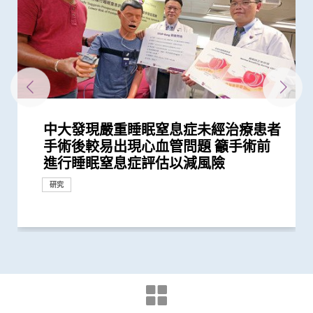
中大發現嚴重睡眠窒息症未經治療患者
中大公布亞洲首項針對肥胖「睡眠窒息
中大醫學院發現手術治療可降低嚴重睡
新冠疫苗復必泰及科興引發之「T細胞
港大及中大醫學院聯合研究發現已接種
中大全球首個「快速眼動睡眠行為障
中大醫學院許樹昌教授於《刺針》發表
中大公佈本港嚴重人類豬型流感的最新
「賽馬會年輕糖尿支援計劃」為逾900
與牛津大學十年研究合作 中大開發首
中大醫學院長達近20年追蹤研究 揭示
中大研究發現2型糖尿病對香港生產力
中大銀屑病關節炎研究重要突破 成功
中大發現調整生活方式的介入治療方案
中大利用腸道微生物辨別慢性腸道疾病
中大醫學院領導研究揭示大灣區躁鬱症
中大威院成功以單一導管同時修補二尖
中大利用大數據成功開發機器學習模型
中大推出全港首個大型睡眠健康社區推
中大為亞洲先驅引入「刺激舌下神經植
中大研究估算在本港新冠Omicron病
中大研究顯示類風濕關節炎患者日服5
中大發現新基因標記可預測糖尿病人患
中大研究證實新冠口服藥有效降低院舍
中大新技術有效評估愛滋病病毒感染者
中大響應世界睡眠日2023呼籲關注睡眠
中大發現年輕糖尿病前期患者患糖尿病
中大研究顯示持續服用RASi類藥物可以
中大全球首證血糖波動不穩的肥胖型糖
中大醫學院領導國際研究顯示 成人1 型
港大及中大醫學院聯合研究發現 第三
中大與港大醫學院帶領國際科研團隊發
四成港人腸道微生態失衡情況與新冠患
中大醫學院聯同全球糖尿病知名專家合
中大研究顯示糖尿病死亡率及併發症發
中大研究顯示新冠肺炎患者常見有肝臟
中大發現新型冠狀病毒於呼吸道清除後
中大醫學院公布「2019新型冠狀病毒社
中大醫學院與阿斯利康首度合作糖尿病
患有多囊卵巢綜合症華人女性的糖尿病
多元化預防衰老活動有助減低衰老狀況
中大為5,000港人免費驗腦 開展人口
中大成立「張金菱治療柏金遜綜合症研
中大研究證實低劑量三環抗抑鬱藥有助
中大研究發現每6位糖尿病患者有1位出
中大研究警示懷孕婦女注意體重增幅
中大研究證實銀屑病關節炎患者炎症綜
中大研究揭示全球大腸癌發病率有年輕
中大為本港老化人口制訂標準化認知測
中大研究發現非酒精性脂肪肝誘發肝癌
中大研究揭乙肝康復者仍存罹患肝癌風
中大公布世界首個全球「炎症性腸病」
中大開展全球首個以「視網膜影像」篩
中大研究發現心房顫動引致中風個案15
中大公布全球首個幽門螺旋菌流行病學
中大建議所有孕婦作口服葡萄糖耐量測
中大夥澳洲專家研究東半球炎症性腸病
中大研究揭示脂肪肝問題不是肥胖人士
中大教授成為全球首位華人獲頒「世界
中大研究發現每5名糖尿病患者中 1人
中大成立周佩芳認知障礙預防研究中心
中大全球首項研究確認新大腸癌高風險
中大成立全球首個華人「早發性認知障
中大港大率先應用3D打印技術於複雜
中大與全球30多國專家合作研究 發現
中大與多國中風專家領導一項全球研究
中大就七種常見呼吸道病毒進行全港首
中大篩查發現每三名社區長者就有一人
中大研究「腸道微生物移植」治療難辨
中大率先引入「高頻信號檢測」技術以
中大倡議新藥物治療標準逆轉腦血管硬
中大最新研究揭示本港每年逾十萬非酒
中大研究指朋儕關顧 可減少受情緒困
中大與養和醫院攜手研究 發現抑鬱症
中大提倡結合房顫篩查及藥物教育 助
社區衰老狀況篩查 發現65歲或以上的
中大發現糖尿患者患抑鬱症風險為一般
頭頸放射治療增中風風險 中大證實
中大與理大攜手在威院推行24小時遠程
中大公布香港慢性腎病透析患者就業研
中大研究發現成年人及長者感染呼吸道
中大公布小中風的最新藥物治療方法
香港和澳門的炎症性腸病新增個案高踞
中大制訂肝癌風險評估指數 準確預測
中文大學與上海交通大學成功發現預測
中大率先採用三維心臟超聲波以識别高
中文大學舉辦「沙士十年 — 醫護專業
中大建議以舒緩性手法護理末期腦退化
中大研究發現攝取過量鹽份會導致高血
中大展開全港睡眠健康教育及改善計劃
中大及港大研究團隊攜手成功發現腦癇
中大率亞洲腎科專家倡議慢性腎病早期
中大證實為頸血管狹窄進行支架成型治
中大三名學者獲頒本年度裘槎基金會優
手術後較易出現心血管問題 籲手術前
症」患者生活模式研究 證實個人化輔
眠窒息症兒童患者血壓 術後控制體重
反應」可有效預防不同新冠病毒變異株
疫苗人士 在感染新型冠狀病毒變異株
礙」家庭研究 揭柏金遜病家族遺傳傾
評論新沙士文章 強調醫院感染控制措
情況
糖尿病年青患者提供連續血糖監測儀
個華人糖尿預後預測模型
妊娠糖尿及懷孕期血糖上升對孕婦及子
及經濟造成重大損失 年輕群組影響尤
修復受損關節骨頭 亦可保護關節結構
可減輕近七成愛滋病病毒感染者的代謝
患者子女 晝夜節律紊亂和精神狀況演
瓣及三尖瓣 治療嚴重心瓣倒流新突破
精準預測老年糖尿病患者未來一年罹患
廣計劃 「賽馬會樂眠無憂計劃」 以認
入術」治阻塞性睡眠窒息症
毒流行期間 半數感染個案未被發現
毫克皮質類固醇 出現心血管疾病的風
冠心病風險 凸顯糖尿病精準治療的潛
長者五成入院風險及防止病情惡化
的心臟病風險
健康 睡眠問題可增加患長新冠、情緒
的終生風險高達90% 心血管疾病風險增
降低 2型糖尿病晚期腎病患者出現心腎
尿病患者有較高患癌風險 並證實接受
糖尿病的新症發病率較傳統預期高
劑復必泰疫苗能提供足夠抗體 抵抗新
現丙肝藥物可治新冠肺炎
者類似 中大研發「微生態免疫力配
作四年 為《刺針》制定糖尿病多元綜
生率正下降 唯年輕糖尿病患者情況未
受損問題 建議監測患者肝功能 及早發
仍存留於糞便 計劃為檢疫中心隔離人
區研究」結果
腎病研究 制訂全球應對糖尿病腎病新
風險是非患病人士的4倍
逾8成「前期衰老」長者逆轉為「非衰
基礎研究追蹤本港腦健康狀況
究中心」 跨學科研嶄新方法 減慢柏金
改善難治性胃功能失調
現腎功能急劇下降
合指數持續達標 能降低罹患心血管疾
化趨勢
試 及早辨識認知障礙症患者
的關鍵致癌基因
險
於本世紀發病率及流行率系統性回顧研
查華人阿茲海默症研究
年間上升3倍 宜及早服用抗凝血藥預防
大型分析 揭全球44億人感染 亞洲包括
試 全港兩成孕婦患妊娠糖尿 研究發現
獲近年最大研究資助金額 勢揭腸道微
獨有
中風組織主席中風貢獻獎」 全球首創
因脂肪肝引致嚴重肝纖維化或肝硬化
設立一站式簡易網站提供認知障礙症資
群組
礙症」研究登記冊
心臟手術
小中風新藥物療法
發現及早評估與治療「小中風」可降低
個流行病學分析 發現「呼吸道合胞病
患腦小血管病 藉世界中風日呼籲及早
梭菌感染 治癒率為傳統抗生素治療的3
確定腦部手術範圍 有效提升複雜性腦
化
精性脂肪肝新症
擾之糖尿患者住院百分比
患者出現睡眠行為障礙或是腦退化先兆
長者減低中風風險
社區人口中 過半已踏入前期衰老
人的兩倍 倡以一分鐘問卷及早評估糖
「頸動脈支架成型術」成效顯著
中風溶栓治療服務
究並提倡中末期患者接受透析前的早期
合胞病毒和流感病毒可致命
亞太區首三位 中大成立資料庫助市民
乙肝病人的肝癌風險
中國人糖尿病的基因標記
風險二尖瓣脱垂患者
人員研討會」 回顧與前瞻 提升防治
症患者的吞嚥困難
壓及增加中風機會
建立健康睡眠及健康校園生活
新基因標記
診斷計劃
療及 為心臟衰竭患者植入心臟肌肉收
秀科研者獎
研究
研究
研究
進行睡眠窒息症評估以減風險
導療程有效減輕病情
對管理病情同樣重要
引起的嚴重疾病
Omicron後能對不同的新冠病毒變異...
向高達6倍 追蹤初期症狀如便秘 可提...
施對控制疫情極為重要
數據顯示有效管控血糖 大幅降低嚴...
女的長期健康風險
為嚴重
預防變形惡化
性脂肪肝病情
變的症狀路線圖
嚴重低血糖的風險
知行為治療解決失眠問題
險增一倍
力
病及心血管病等風險
近70%
併發症的風險
一類常用降血壓藥物的糖尿病患者患...
型冠狀病毒變異株Omicron
方」證有效促進新冠患者康復 有望提...
合策略
見改善
現病情惡化
士化驗糞便 及早揪出「隱形個案」減...
策略
老」
遜病程
病風險
究 發現本港發病率於過去30年急升...
中風
香港逾半人口為帶菌者
其子女糖尿病風險為同齡兒童3倍
生物群之謎
「脈磁激法」助中風患者復修腦部功...
訊
七成中風風險
毒」及「甲型流感」為兩大致命病毒
預防
倍
癇症手術成效約三成
尿患者的精神健康狀況
教育計劃
增加認知
傳染病工作
縮調節器成效顯著
研究
研究
研究
研究
研究
研究
研究
研究
研究
研究
研究
研究
研究
研究
研究
臨床服務
研究
研究
研究
研究
研究
研究
研究
研究
研究
研究
研究
研究
研究
臨床服務
研究
研究
臨床服務
研究
研究
研究
研究
研究
研究
健康推廣計劃
研究
研究
獎項及榮譽
研究
研究
研究
研究
研究
研究
研究
健康推廣計劃
研究
研究
研究
研究
研究
研究
健康推廣計劃
研究
研究
研究
研究
研究
研究
研究
研究
國際合作
研究
研究
研究
國際合作
研究
研究
研究
研究
研究
研究
研究
研究
獎項及榮譽
研究
研究
研究
臨床服務
研究
外科創新技術
研究
研究
研究
研討會
研究