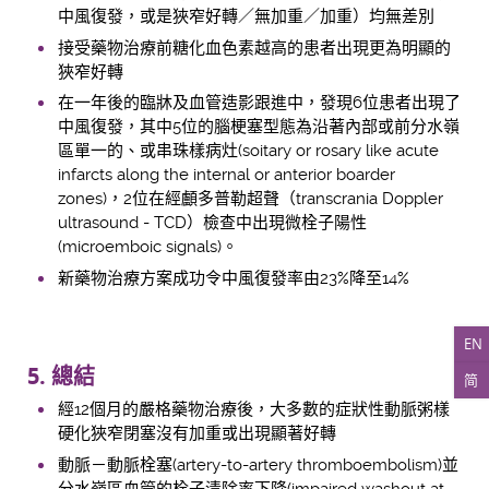
中風復發，或是狹窄好轉／無加重／加重）均無差別
接受藥物治療前糖化血色素越高的患者出現更為明顯的
狹窄好轉
在一年後的臨牀及血管造影跟進中，發現6位患者出現了
中風復發，其中5位的腦梗塞型態為沿著內部或前分水嶺
區單一的、或串珠樣病灶(soitary or rosary like acute
infarcts along the internal or anterior boarder
zones)，2位在經顱多普勒超聲（transcrania Doppler
ultrasound - TCD）檢查中出現微栓子陽性
(microemboic signals)。
新藥物治療方案成功令中風復發率由23%降至14%
EN
5. 總結
简
經12個月的嚴格藥物治療後，大多數的症狀性動脈粥樣
硬化狹窄閉塞沒有加重或出現顯著好轉
動脈－動脈栓塞(artery-to-artery thromboembolism)並
分水嶺區血管的栓子清除率下降(impaired washout at