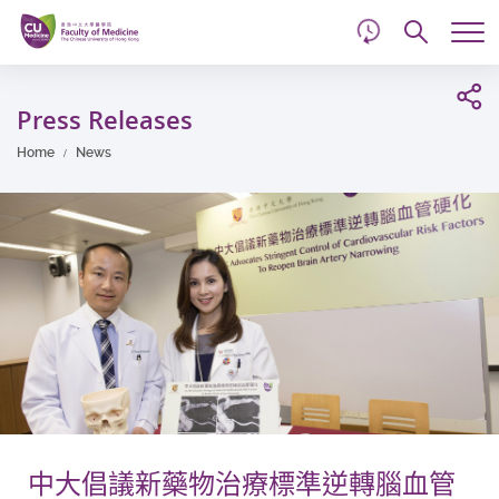
d
Skip
Searc
to
Tog
main
me
Start
content
main
Press Releases
content
Home
News
中大倡議新藥物治療標準逆轉腦血管