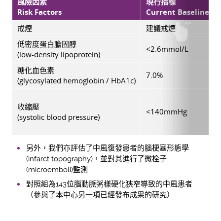
風險因素
現行指標
Risk Factors
Current Baseline
戒煙
建議戒煙
低密度蛋白膽固醇
<2.6mmol/L
(low-density lipoprotein)
糖化血色素
7.0%
(glycosylated hemoglobin / HbA1c)
收縮壓
<140mmHg
(systolic blood pressure)
另外，我們亦評估了中風復發患者的腦梗塞形態學
(infarct topography)，並對其進行了微栓子
(microemboli)監測
對照組為143位腦動脈粥樣硬化狹窄導致的中風患者
（參與了本中心另一項已經發布成果的研究）