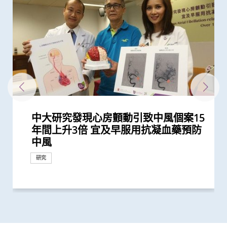
中大研究發現心房顫動引致中風個案15
中大與多國中風專家領導一項全球研究
中大與全球30多國專家合作研究 發現
中大與理大攜手在威院推行24小時遠程
中大公布小中風的最新藥物治療方法
中大研發磁控螺旋微導管助精準、安全
中大研究發現房顫病人若中風後隨意更
中大為5,000港人免費驗腦 開展人口
中大全球首個「快速眼動睡眠行為障
中大教授成為全球首位華人獲頒「世界
中大成立周佩芳認知障礙預防研究中心
中大成立全球首個華人「早發性認知障
中大就七種常見呼吸道病毒進行全港首
中大篩查發現每三名社區長者就有一人
中大與養和醫院攜手研究 發現抑鬱症
頭頸放射治療增中風風險 中大證實
中大證實體外反搏法有效增加缺血性中
亞洲病人新喜訊 中大最新臨床研究
中大證實為頸血管狹窄進行支架成型治
中大發現調整生活方式的介入治療方案
中大威院率先引入低場磁力共振 推動
中大研發新型納米機械人增強溶栓效果
中大研究估算在本港新冠Omicron病
中大何善衡傳染病研究中心成立
中大醫學院聯同全球糖尿病知名專家合
中大醫學院公布「2019新型冠狀病毒社
患有多囊卵巢綜合症華人女性的糖尿病
多元化預防衰老活動有助減低衰老狀況
中大成立「張金菱治療柏金遜綜合症研
中大為本港老化人口制訂標準化認知測
中大開展全球首個以「視網膜影像」篩
中大研究發現每5名糖尿病患者中 1人
中大全球首項研究確認新大腸癌高風險
中大港大率先應用3D打印技術於複雜
中大公布亞洲首項針對肥胖「睡眠窒息
中大研究「腸道微生物移植」治療難辨
中大率先引入「高頻信號檢測」技術以
中大醫學院許樹昌教授於《刺針》發表
中大最新研究揭示本港每年逾十萬非酒
中大研究指朋儕關顧 可減少受情緒困
中大提倡結合房顫篩查及藥物教育 助
社區衰老狀況篩查 發現65歲或以上的
中大研究證實中風可誘發老人認知障礙
中大研究發現新一代口服薄血藥助亞洲
中大公布香港慢性腎病透析患者就業研
中大研究發現成年人及長者感染呼吸道
香港和澳門的炎症性腸病新增個案高踞
中大取得「從實驗室到臨床應用」研究
中大全球首次揭示CD4+ Treg細胞啟動
「賽馬會年輕糖尿支援計劃」為逾900
與牛津大學十年研究合作 中大開發首
中大醫學院長達近20年追蹤研究 揭示
中大研究發現2型糖尿病對香港生產力
中大銀屑病關節炎研究重要突破 成功
中大研究揭示未來十年香港每千人將有
中大醫學院開創兒童宏基因組組裝基因
中大利用腸道微生物辨別慢性腸道疾病
中大醫學院完成全球首個針對心房顫動
中大威院成功以單一導管同時修補二尖
中大利用大數據成功開發機器學習模型
中大研究顯示類風濕關節炎患者日服5
醫務衞生局到訪中大醫學院 參觀先進
新冠疫苗復必泰及科興引發之「T細胞
中大發現新基因標記可預測糖尿病人患
中大研究證實新冠口服藥有效降低院舍
中大新技術有效評估愛滋病病毒感染者
中大發現年輕糖尿病前期患者患糖尿病
中大研究顯示持續服用RASi類藥物可以
中大領導國際團隊成功研發全球首個人
中大全球首證血糖波動不穩的肥胖型糖
中大響應「世界腦健康日2022」 籲預
中大醫科生研究發現STK3激酶促進胃
港大及中大醫學院聯合研究發現已接種
中大醫學院領導國際研究顯示 成人1 型
中大醫學院與海外外科專家聯合建議
四成港人腸道微生態失衡情況與新冠患
中大醫學院研究顯示吸煙為全球膀胱癌
中大研究顯示糖尿病死亡率及併發症發
中大成功完成全球首宗利用內鏡手術機
本港新冠肺炎死亡個案絕大部分為60歲
中大研究顯示新冠肺炎患者常見有肝臟
中大全基因組測序技術為慣性流產夫婦
中大醫學院與阿斯利康首度合作糖尿病
嬰兒腸道菌群影響一生 中大團隊研
中大研究發現田園生活有助預防兒童罹
中大改良英國胎兒醫學基金會之「三重
中大率先引入全基因組測序技術作胎兒
中大發現嚴重睡眠窒息症未經治療患者
中大研究證實低劑量三環抗抑鬱藥有助
中大研究發現每6位糖尿病患者有1位出
中大研究警示懷孕婦女注意體重增幅
中大研究證實銀屑病關節炎患者炎症綜
中大研究揭示全球大腸癌發病率有年輕
中大研究發現非酒精性脂肪肝誘發肝癌
中大研究揭乙肝康復者仍存罹患肝癌風
中大公布世界首個全球「炎症性腸病」
中大研究證實家居診治睡眠窒息症成效
中大公布全球首個幽門螺旋菌流行病學
中大「蔡永業腦神經科學中心」破解大
中大建議所有孕婦作口服葡萄糖耐量測
中大夥澳洲專家研究東半球炎症性腸病
中大研究揭示脂肪肝問題不是肥胖人士
中大率國際研究 訂治療肺癌基因變異
中大公布「動脈粥樣硬化」形成新發現
中大推全球首項運用「單細胞基因技
中大公布全球首項「針對亞士匹靈引致
中大進行亞洲首項家居清潔劑對兒童健
中大研究發現本地每5名口咽癌患者1人
中大聯同國際專家發現引致腦退化基
中大推全港首個「多發性硬化症」中西
中大成功研發新物料有助骨質疏鬆性骨
中大推算本地吸煙人士一生至少花逾百
中大發現本港孕婦乙肝帶菌率維持偏高
中大醫科生研究發現本港高血壓人士藥
中大發現糖尿患者患抑鬱症風險為一般
香港中文大學全球衞生中心傑出講座系
首位香港科學家晉身Eppendorf and
香港中文大學全球衞生中心傑出講座系
呂志和博士創新醫學傑出教授公開講座
中大成立一期臨床研究中心 加強本地
中大公布香港市民運動模式與情緒病風
香港中文大學成立消化疾病研究國家重
中大評估及治療逾300名因吸食氯胺酮
香港中文大學研究發現，身體和認知活
中大推全港大型「鼻咽癌血液測試研究
中大研究揭示輕度聽障對兒童學習及言
中大制訂肝癌風險評估指數 準確預測
中文大學與上海交通大學成功發現預測
中大率先採用三維心臟超聲波以識别高
中大發現四成冠心病高危人士患有大腸
中文大學舉辦「沙士十年 — 醫護專業
中大建議以舒緩性手法護理末期腦退化
中大成功研發全自動化視網膜圖像分析
中大研究發現攝取過量鹽份會導致高血
中大展開全港睡眠健康教育及改善計劃
中大及港大研究團隊攜手成功發現腦癇
中大率亞洲腎科專家倡議慢性腎病早期
(只提供英文版本) The Official
中大三名學者獲頒本年度裘槎基金會優
中大公佈本港嚴重人類豬型流感的最新
年間上升3倍 宜及早服用抗凝血藥預防
發現及早評估與治療「小中風」可降低
小中風新藥物療法
中風溶栓治療服務
及快速治療中遠端腦血管栓塞
換抗凝血藥或加劇復發風險
基礎研究追蹤本港腦健康狀況
礙」家庭研究 揭柏金遜病家族遺傳傾
中風組織主席中風貢獻獎」 全球首創
設立一站式簡易網站提供認知障礙症資
礙症」研究登記冊
個流行病學分析 發現「呼吸道合胞病
患腦小血管病 藉世界中風日呼籲及早
患者出現睡眠行為障礙或是腦退化先兆
「頸動脈支架成型術」成效顯著
風者的腦血流供應
腦支架擴闊窄血管 手術成功率近九成
療及 為心臟衰竭患者植入心臟肌肉收
可減輕近七成愛滋病病毒感染者的代謝
全港首個一站式緊急中風診治模式
助減中風患者腦損傷
毒流行期間 半數感染個案未被發現
作四年 為《刺針》制定糖尿病多元綜
區研究」結果
風險是非患病人士的4倍
逾8成「前期衰老」長者逆轉為「非衰
究中心」 跨學科研嶄新方法 減慢柏金
試 及早辨識認知障礙症患者
查華人阿茲海默症研究
因脂肪肝引致嚴重肝纖維化或肝硬化
群組
心臟手術
症」患者生活模式研究 證實個人化輔
梭菌感染 治癒率為傳統抗生素治療的3
確定腦部手術範圍 有效提升複雜性腦
評論新沙士文章 強調醫院感染控制措
精性脂肪肝新症
擾之糖尿患者住院百分比
長者減低中風風險
社區人口中 過半已踏入前期衰老
症 保持血管健康有助降低老人認知障
房顫患者預防中風成效更佳
究並提倡中末期患者接受透析前的早期
合胞病毒和流感病毒可致命
亞太區首三位 中大成立資料庫助市民
突破 初步證實GLP-1藥物可改善嚴重中
心臟再生機制 為心臟修復治療帶來新
糖尿病年青患者提供連續血糖監測儀
個華人糖尿預後預測模型
妊娠糖尿及懷孕期血糖上升對孕婦及子
及經濟造成重大損失 年輕群組影響尤
修復受損關節骨頭 亦可保護關節結構
一人患上炎症性腸病 醫療負擔飆升至
組數據庫（MAGIC） 促進生命早期微
華人患者的腦出血治療成效研究
瓣及三尖瓣 治療嚴重心瓣倒流新突破
精準預測老年糖尿病患者未來一年罹患
毫克皮質類固醇 出現心血管疾病的風
醫學教研設施 與教職員及學生會面交
反應」可有效預防不同新冠病毒變異株
冠心病風險 凸顯糖尿病精準治療的潛
長者五成入院風險及防止病情惡化
的心臟病風險
的終生風險高達90% 心血管疾病風險增
降低 2型糖尿病晚期腎病患者出現心腎
工智能系統 只需「眼底相」即可準確
尿病患者有較高患癌風險 並證實接受
防腦小血管病以減中風及認知障礙症風
癌發展 可作為獨立預後指標
疫苗人士 在感染新型冠狀病毒變異株
糖尿病的新症發病率較傳統預期高
新冠患者將手術延後七星期以減低死亡
者類似 中大研發「微生態免疫力配
主因 聯同多國專家制訂「經尿道膀胱
生率正下降 唯年輕糖尿病患者情況未
械人進行內鏡黏膜下剝離術治大腸癌
或以上 中大率領國際專家共同制定策
受損問題 建議監測患者肝功能 及早發
作更精準的遺傳病因檢測及診斷
腎病研究 制訂全球應對糖尿病腎病新
「三歲定八十」之謎
患哮喘
檢測方法」 證可提升亞洲孕婦「早產
產前診斷
手術後較易出現心血管問題 籲手術前
改善難治性胃功能失調
現腎功能急劇下降
合指數持續達標 能降低罹患心血管疾
化趨勢
的關鍵致癌基因
險
於本世紀發病率及流行率系統性回顧研
滿意 可處理半數公立醫院成人個案 大
大型分析 揭全球44億人感染 亞洲包括
腦學習動作技能原理
試 全港兩成孕婦患妊娠糖尿 研究發現
獲近年最大研究資助金額 勢揭腸道微
獨有
新典範
揭示心血管疾病治療新方向
術」檢測卵子質素研究 破解卵子老化
腸道出血」的新發現 停服亞士匹靈可
康影響的全面流行病學研究 發現經常
感染HPV病毒 推公眾篩查以了解口腔感
因 為治療及預防「阿茲海默氏症」帶
醫結合治療先導計劃 助患者控制病情
折固定和癒合 可縮短三成癒合時間 提
萬購煙草產品 籲戒煙為健康財富雙增
與25年前未引入初生嬰兒全面疫苗計劃
物依從性未如理想 僅五成患者血壓受
人的兩倍 倡以一分鐘問卷及早評估糖
列： Public Health England理念及應
Science神經生物學獎三甲 中大優秀醫
列： 南非國家衞生部部長分享伊波拉
腦神經學專家Steven Cramer教授主
新藥開發
險研究 揭示身心運動有助減低情緒病
點實驗室 提升消化道疾病診治水平
而患有排尿功能障礙青年 最新研究證
動可以維護與改進輕度認知損害患者的
計劃」 現招募二萬名市民參與 冀有效
語的影響 現招募聽障學童參與研究計
乙肝病人的肝癌風險
中國人糖尿病的基因標記
風險二尖瓣脱垂患者
癌前期腫瘤
人員研討會」 回顧與前瞻 提升防治
症患者的吞嚥困難
系統 有助糖尿病患者預防中風
壓及增加中風機會
建立健康睡眠及健康校園生活
新基因標記
診斷計劃
Launch of E-community
秀科研者獎
情況
研究
捐款
研究
研究
中風
七成中風風險
向高達6倍 追蹤初期症狀如便秘 可提...
「脈磁激法」助中風患者復修腦部功...
訊
毒」及「甲型流感」為兩大致命病毒
預防
六 有效預防缺血性中風
縮調節器成效顯著
性脂肪肝病情
合策略
老」
遜病程
導療程有效減輕病情
倍
癇症手術成效約三成
施對控制疫情極為重要
礙症病發機會
教育計劃
增加認知
風康復情況
靶點
數據顯示有效管控血糖 大幅降低嚴...
女的長期健康風險
為嚴重
預防變形惡化
每年逾四億港元 情況急需正視
生物群研究
嚴重低血糖的風險
險增一倍
流
引起的嚴重疾病
力
近70%
併發症的風險
偵測阿茲海默症
一類常用降血壓藥物的糖尿病患者患...
險
Omicron後能對不同的新冠病毒變異...
風險
方」證有效促進新冠患者康復 有望提...
腫瘤整塊切除術」的臨床指引
見改善
略 照顧長者及認知障礙症患者
現病情惡化
策略
妊娠毒血症檢出率」一倍
進行睡眠窒息症評估以減風險
病風險
究 發現本港發病率於過去30年急升...
幅縮減八成輪候時間
香港逾半人口為帶菌者
其子女糖尿病風險為同齡兒童3倍
生物群之謎
及女性不育之謎
增加患嚴重心血管疾病及死亡風險逾...
使用家居清潔劑可增加引發兒童鼻炎...
染HPV情況
來新方向
並紓緩疲勞及認知症狀
升三成骨骼強度
值
時相若
控
尿患者的精神健康狀況
對公共衞生危機經驗分享
科生致力拆解腦神經網絡之謎
疫情對南非及非洲大陸的影響
講「腦中風後的修復」
風險
造福人類健康
實綜合消炎治療能顯著改善病情
大腦功能
偵測早期患者
劃以探討復康介入成效
傳染病工作
Surveillance System for Influenz...
研究
臨床服務
研究
研究
研究
研究
研究
研究
研究
研究
研究
研究
研究
研究
臨床服務
研究
研究
研究
研究
研究
研究
臨床服務
研究
研究
研究
研究
研究
研究
研究
研究
教育
研究
外科創新技術
研究
研究
研究
研究
研究
研究
研究
研究
研究
研究
研究
研究
研究
研究
研究
研究
研究
研究
研究
研究
研究
健康推廣計劃
研究
研究
獎項及榮譽
研究
研究
研究
研究
獎項及榮譽
研究
研究
臨床服務
研究
研究
研究
國際合作
研究
研究
研究
研究
外科創新技術
研究
研究
研究
研究
研究
研究
健康推廣計劃
研究
研究
研究
研究
研究
研究
研究
醫學教育
研究
研究
研究
研究
研究
研究
研究
研究
國際合作
研究
研究
研究
研究
研究
國際合作
研究
研究
研究
研究
研究
研究
研究
研究
研究
研究
研究
研究
研究
研究
研究
研究
研究
研究
研究
研討會
獎項及榮譽
外科創新技術
教育
研究
研究
研究
研究
研究
研究
研討會
健康推廣計劃