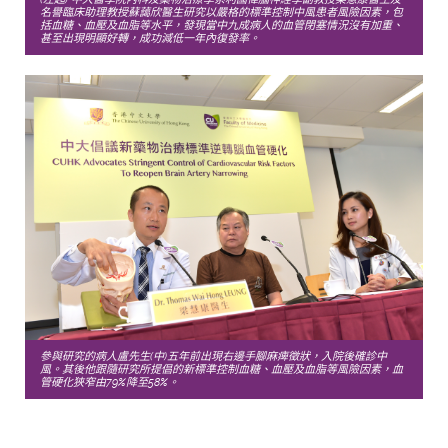
名譽臨床助理教授蘇藹欣醫生研究以嚴格的標準控制中風患者風險因素，包
括血糖、血壓及血脂等水平，發現當中九成病人的血管閉塞情況沒有加重、
甚至出現明顯好轉，成功減低一年內復發率。
參與研究的病人盧先生(中)五年前出現右邊手腳麻痺徵狀，入院後確診中
風。其後他跟隨研究所提倡的新標準控制血糖、血壓及血脂等風險因素，血
管硬化狹窄由79%降至58%。