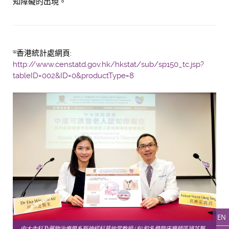
知障礙的出現。
香港統計處網頁:
[1]
http://www.censtatd.gov.hk/hkstat/sub/sp150_tc.jsp?
tableID=002&ID=0&productType=8
EN
中大內科及藥物治療學系腦神經科莫仲棠教授 (右)和名譽臨床導師區頴芝醫