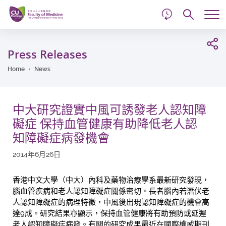
d
Skip
Searc
to
Tog
main
me
Start
content
main
Press Releases
content
Home
News
中大研究證實中風可誘發老人認知障
礙症 保持血管健康有助降低老人認
知障礙症病發機會
2014年6月26日
香港中文大學（中大）內科及藥物治療學系最新研究發現，
腦血管疾病和老人認知障礙症關係密切。長者腦內若潛伏老
人認知障礙症的病理特徵，中風後出現認知障礙症的機會高
達9成。研究結果亦顯示，保持血管健康將有助預防或延遲
老人認知障礙症病發。有關的研究成果最近在國際權威期刊