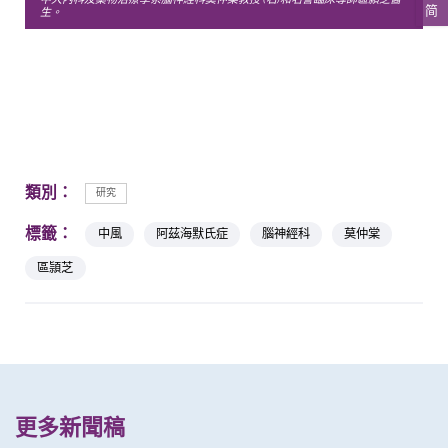
简
生。
類別：
研究
標籤：
中風
阿茲海默氏症
腦神經科
莫仲棠
區頴芝
更多新聞稿