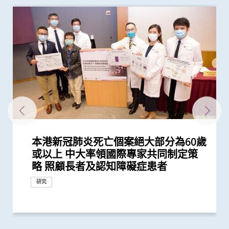
本港新冠肺炎死亡個案絕大部分為60歲
中大開展全球首個以「視網膜影像」篩
中大成立全球首個華人「早發性認知障
中大篩查發現每三名社區長者就有一人
中大研發磁控螺旋微導管助精準、安全
中大研究發現房顫病人若中風後隨意更
中大領導國際團隊成功研發全球首個人
中大全球首證由人工智能技術研發出的
中大成立「張金菱治療柏金遜綜合症研
中大全球首個「快速眼動睡眠行為障
中大為本港老化人口制訂標準化認知測
中大研究發現心房顫動引致中風個案15
中大「蔡永業腦神經科學中心」破解大
中大教授成為全球首位華人獲頒「世界
中大成立周佩芳認知障礙預防研究中心
中大與全球30多國專家合作研究 發現
中大與多國中風專家領導一項全球研究
中大倡議新藥物治療標準逆轉腦血管硬
中大與養和醫院攜手研究 發現抑鬱症
中大與理大攜手在威院推行24小時遠程
中大證實體外反搏法有效增加缺血性中
中大成功研發全自動化視網膜圖像分析
亞洲病人新喜訊 中大最新臨床研究
中大全球首次揭示CD4+ Treg細胞啟動
中大威院率先引入低場磁力共振 推動
中大研發新型納米機械人增強溶栓效果
中大為5,000港人免費驗腦 開展人口
中大聯同國際專家發現引致腦退化基
中大率先引入「高頻信號檢測」技術以
中大提倡結合房顫篩查及藥物教育 助
首位香港科學家晉身Eppendorf and
頭頸放射治療增中風風險 中大證實
中大研究發現新一代口服薄血藥助亞洲
呂志和博士創新醫學傑出教授公開講座
中大公布小中風的最新藥物治療方法
中大證實為頸血管狹窄進行支架成型治
或以上 中大率領國際專家共同制定策
查華人阿茲海默症研究
礙症」研究登記冊
患腦小血管病 藉世界中風日呼籲及早
及快速治療中遠端腦血管栓塞
換抗凝血藥或加劇復發風險
工智能系統 只需「眼底相」即可準確
磁力共振腦掃描指數 能有效臨床偵測
究中心」 跨學科研嶄新方法 減慢柏金
礙」家庭研究 揭柏金遜病家族遺傳傾
試 及早辨識認知障礙症患者
年間上升3倍 宜及早服用抗凝血藥預防
腦學習動作技能原理
中風組織主席中風貢獻獎」 全球首創
設立一站式簡易網站提供認知障礙症資
小中風新藥物療法
發現及早評估與治療「小中風」可降低
化
患者出現睡眠行為障礙或是腦退化先兆
中風溶栓治療服務
風者的腦血流供應
系統 有助糖尿病患者預防中風
腦支架擴闊窄血管 手術成功率近九成
心臟再生機制 為心臟修復治療帶來新
全港首個一站式緊急中風診治模式
助減中風患者腦損傷
基礎研究追蹤本港腦健康狀況
因 為治療及預防「阿茲海默氏症」帶
確定腦部手術範圍 有效提升複雜性腦
長者減低中風風險
Science神經生物學獎三甲 中大優秀醫
「頸動脈支架成型術」成效顯著
房顫患者預防中風成效更佳
腦神經學專家Steven Cramer教授主
療及 為心臟衰竭患者植入心臟肌肉收
研究
略 照顧長者及認知障礙症患者
預防
偵測阿茲海默症
三類早期認知障礙疾病
遜病程
向高達6倍 追蹤初期症狀如便秘 可提...
中風
「脈磁激法」助中風患者復修腦部功...
訊
七成中風風險
六 有效預防缺血性中風
靶點
來新方向
癇症手術成效約三成
科生致力拆解腦神經網絡之謎
講「腦中風後的修復」
縮調節器成效顯著
研究
研究
研究
研究
臨床服務
研究
研究
研究
研究
臨床服務
研究
研究
研究
研究
研究
臨床服務
研究
研究
研究
臨床服務
研究
研究
研究
研究
研究
獎項及榮譽
研究
研究
研究
研究
研究
外科創新技術
獎項及榮譽
教育
研究