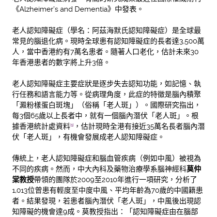
《Alzheimer’s and Dementia》中發表。
老人認知障礙症（學名：阿茲海默氏認知障礙症）是全球最
常見的腦退化病。現時全球患有認知障礙症的長者達3,500萬
人，當中香港約有7萬名患者。隨著人口老化，估計未來30
年香港患者的數字將上升3倍。
老人認知障礙症主要症狀是逐步失去認知功能，如記憶、執
行任務和語言能力等。從病理角度，此症的特徵是腦內積聚
「澱粉樣蛋白斑塊」（俗稱「老人斑」）。國際研究指出，
每3個65歲以上長者中，就有一個腦內潛伏「老人斑」。根
據香港統計處資料
，估計現時全港有接近35萬名長者腦內潛
[1]
伏「老人斑」，有機會發展成老人認知障礙症。
傳統上，老人認知障礙症和腦血管疾病（例如中風）被視為
不同的疾病。然而，中大內科及藥物治療學系腦神經科
莫仲
棠教授
帶領的團隊於2009至2010年進行一項研究，分析了
1,013位曾患有輕度至中度中風、平均年齡為70歲的中國籍患
者。結果發現，若患者腦內潛伏「老人斑」，中風後出現認
知障礙的機會達9成。莫教授指出：「認知障礙症由在腦部