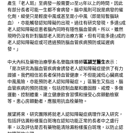
產生『老人斑』至病發一般需要10至15年以上的時間，因此
有部分長者可能一生都不會病發。腦中風則可說是病發的催
化劑，縱使只是輕度中風或甚至是小中風（即是短暫腦缺
血），亦能觸發認知障礙的出現。過往有研究發現，多達5成
老人認知障礙症患者腦內同時有隱性腦血管病。所以，雖然
現時仍沒有針對腦部老人斑的治療方案，但有可能多達5成的
老人認知障礙症或可透過預防腦血管疾病預防或延遲病
發。」
中大內科及藥物治療學系名譽臨床導師
區頴芝醫生
表示：
「是次研究為腦血管疾病會誘發老人認知障礙症提供了有力
證據。我們相信若長者保持血管健康，不但能減低心臟病或
中風風險，亦能預防老人認知障礙症。」區醫生又指出，腦
血管疾病的預防措施，包括控制血壓和膽固醇、戒煙、多做
運動、控制體重、建立健康飲食習慣和接受心房顫動檢察
等。患心房顫動者，應服用抗血栓藥物。
展望將來，研究團隊將就老人認知障礙症病理作深入研究，
包括評估澱粉樣蛋白斑塊在認知功能正常的長者中之盛行
率，以及評估是否有藥物能清除澱粉樣蛋白斑塊，以防止認