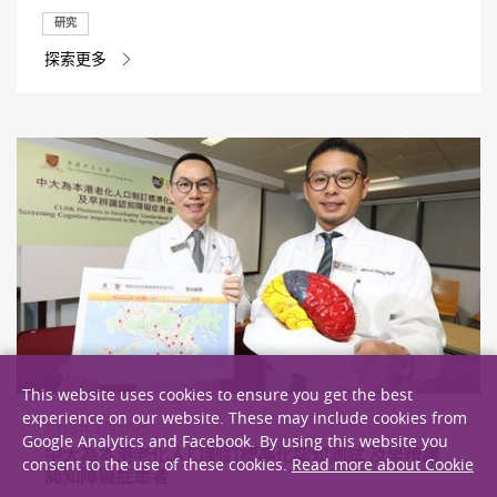
研究
探索更多
This website uses cookies to ensure you get the best
experience on our website. These may include cookies from
2018年4月26日
Google Analytics and Facebook. By using this website you
中大為本港老化人口制訂標準化認知測試 及早辨識
consent to the use of these cookies.
Read more about Cookie
認知障礙症患者