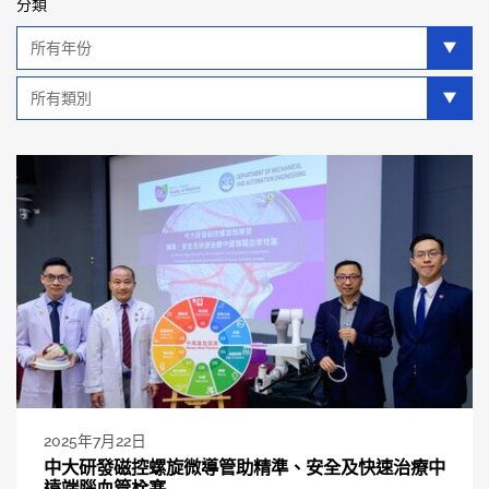
分類
年
分
類
類
別
分
類
2025年7月22日
中大研發磁控螺旋微導管助精準、安全及快速治療中
遠端腦血管栓塞