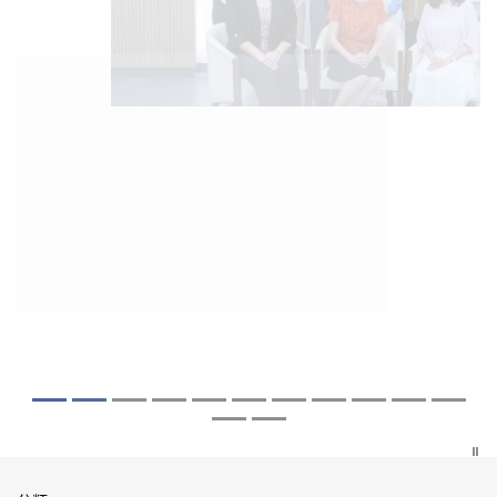
2026年8月5日
2026年7月27日
2026年7月10日
2026年7月10日
2026年7月7日
2026年6月29日
2026年6月22日
2026年6月17日
2026年6月10日
2026年6月5日
2026年6月2日
2026年5月19日
2026年5月14日
中大「環球醫學」連續13年全港收生之冠
中大研發「AI-OCT」系統助測糖尿黃斑水
中大黃秀娟教授獲頒中國工程界最高榮譽
中大新設「香港中文大學鳳凰獎學金」嘉
中大全新一站式PGT-Plus方案 精準辨識
中大發現青光眼治療新靶點 小鼠實驗證實
中大成功拆解肝癌免疫治療耐藥性機制 揭
中大與多名全球專家共同牽頭跨國肺癌研
中大教授陳重娥獲頒「清野裕傑出領袖
中大匯聚逾200位區域專家 探討私人醫療
中大張源津醫生成首位亞洲研究員 榮獲國
中大取得「從實驗室到臨床應用」研究突
中大成立嶄新 ITECH醫療科技評估平台 推
囊括12名文憑試滿分考生 佔學醫狀元六成
腫 假陽性轉介個案銳減六成 縮短患者輪
「光華工程科技獎」 成為今屆醫藥衞生領
許公開試狀元 鼓勵學醫狀元走出課堂放眼
傳統檢測中複雜基因異常「盲點」 降低人
可恢復七成視力 有助開創嶄新神經保護療
一種免疫細胞具「除廢餵食」新功能助癌
究 逾半晚期ALK陽性肺癌病人七年無惡化
獎」 成為本港首名學者榮膺亞洲糖尿病教
保險如何推動全民健康覆蓋
際泌尿科權威獎項John K. Lattimer 講座
破 初步證實GLP-1藥物可改善嚴重中風康
動健康經濟分析及價值醫療
中大醫科續為尖子首選 文憑試考生佔學額
候診症時間
域唯一香港學者
世界 裝備21世紀妙手仁醫
工受孕流產及異常妊娠風險
法
細胞耐藥性
因特定基因異常而引起的肺癌有望變成
研最高榮譽
獎
復情況
七成
「慢性病」 患者可與病共存
探索更多
探索更多
探索更多
探索更多
探索更多
探索更多
探索更多
探索更多
探索更多
探索更多
探索更多
探索更多
探索更多