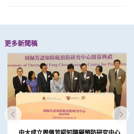
更多新聞稿
中大成立周佩芳認知障礙預防研究中心
中大成立全球首個華人「早發性認知障
中大為本港老化人口制訂標準化認知測
中大篩查發現每三名社區長者就有一人
中大成立「張金菱治療柏金遜綜合症研
中大全球首個「快速眼動睡眠行為障
中大「蔡永業腦神經科學中心」破解大
中大與養和醫院攜手研究 發現抑鬱症
中大研究證實中風可誘發老人認知障礙
中大研究證實更恆常進行認知活動可鞏
中大公布兩項針對本港兒童及青少年與
中大全球首證由人工智能技術研發出的
中大開展全球首個以「視網膜影像」篩
首位香港科學家晉身Eppendorf and
香港中文大學研究發現，身體和認知活
中大建議以舒緩性手法護理末期腦退化
中大取得「從實驗室到臨床應用」研究
中大研發磁控螺旋微導管助精準、安全
中大醫學院研究預防青少年精神問題獲
中大與北大亞洲首項臨床研究發現 數
中大醫學院研究顯示口服抗病毒藥物
中大醫學院領導研究揭示大灣區躁鬱症
中大醫學院研發的手機程式有效評估抑
中大研究顯示口服抗病毒藥物「帕克斯
中大推出全港首個大型睡眠健康社區推
中大分析文字報告發現新冠症狀會隨病
中大醫學院發現良性前列腺增生患者感
中大研究估算在本港新冠Omicron病
中大醫學院研發的SIM01微生態配方有
中大醫學院發現可預測新冠疫苗長期藥
中大研究發現香港兒童近視率創新高
中大威院研究證實新冠抗病毒藥適用於
中大證實抑鬱症與快速眼動睡眠期行為
中大研究發現房顫病人若中風後隨意更
研究揭示在懷孕期間感染2019冠狀病毒
中大發現腸道微生態失衡是柏金遜病非
新冠疫苗復必泰及科興引發之「T細胞
中大研究證實新冠口服藥有效降低院舍
中大醫學院大型臨床研究證實口服微膠
中大研究顯示新冠風土化期間市民願意
中大醫學院進行亞洲最大型長新冠研究
中大響應世界睡眠日2023呼籲關注睡眠
港大及中大醫學院聯合研究證實 吸煙
中大領導國際團隊成功研發全球首個人
大型臨床研究證中大腸道微生態配方
中大研究建議本港安老院舍應維持現有
中大港大研究發現新冠口服藥可降低住
中大成功開發實時生物信息平台評估新
中大醫學院獲醫管局支持開展香港首個
本港兒童疫情期間生活習慣全線失守
中大研究發現接種疫苗加強劑有效提高
中大研究顯示第三劑疫苗是高危群組抵
港大及中大醫學院聯合研究發現已接種
中大臨床研究中心與中大醫院合作 進
中大醫學院全球首證有「長新冠型腸道
中大醫學院研究顯示新冠康復者有較高
中大醫學院聯同九龍城民政事務處舉辦
港大及中大醫學院聯合研究發現 吸煙
中大港大幹細胞研究揭示新冠病毒誘發
中大研究發現腸道微生態失衡與「長新
一月七日起重啟部分嚴謹社交距離措施
港大及中大醫學院聯合研究發現 第三
港大及中大醫學院聯合研究發現 新型
中大港大聯合研究發現「青春雙歧桿
中大研究揭示新冠肺炎患者急性腎損傷
中大研究顯示訂立標準的實驗設置有助
中大發現新冠疫情期間本港學童近視發
中大醫學院調查發現 僅4分之1未接種
中大醫學院推算全港約有二萬名未被發
中大與港大醫學院帶領國際科研團隊發
中大研究顯示新冠病毒抗體可經母體傳
中大醫學院研究指幼兒成為新冠病毒
中大醫學院研究指出優化腸道微生態有
中大醫學院與海外外科專家聯合建議
中大聯同港大及加拿大拉瓦爾大學進行
中大港大研究證實輔助強光治療有助改
中大發現新冠患者的腸道內缺乏可調節
中大醫學院調查發現政府在推動新冠疫
中大醫學院神經科學學者獲裘槎基金會
中大證實以鼻紙條採集鼻液樣本檢測新
四成港人腸道微生態失衡情況與新冠患
中大研究顯示社區接觸環境對新冠肺炎
中大證新冠嬰孩患者糞便帶病毒 可成
中大研究顯示新冠肺炎患者常見有肝臟
中大發現糖尿病或為感染新冠肺炎高危
中大醫學院領導的調查顯示 全球泌尿
中大全球首證新冠患者腸道微生態現失
中大招募三千港人 偵查隱性新冠感染
中大醫學院為機場抵港人士提供免費糞
中大發現新型冠狀病毒於呼吸道清除後
中大醫學院公布「2019新型冠狀病毒社
中大為5,000港人免費驗腦 開展人口
中大醫學院訂立亞洲首個「三維骨質量
中大與英國埃克塞特大學攜手解構「認
中大研究發現心房顫動引致中風個案15
中大教授成為全球首位華人獲頒「世界
中大那打素護理學院社區關懷日暨校友
中大與全球30多國專家合作研究 發現
中大與多國中風專家領導一項全球研究
中大率先引入「高頻信號檢測」技術以
中大倡議新藥物治療標準逆轉腦血管硬
中大發現糖尿患者患抑鬱症風險為一般
中大研究揭示針灸可改善長者認知能力
中大與理大攜手在威院推行24小時遠程
中大公布小中風的最新藥物治療方法
中大優秀醫科學生拆解腦神經網絡之謎
中大證實體外反搏法有效增加缺血性中
中大成功研發全自動化視網膜圖像分析
中大展開全港睡眠健康教育及改善計劃
亞洲病人新喜訊 中大最新臨床研究
中大率先在本港利用深腦刺激治療遲發