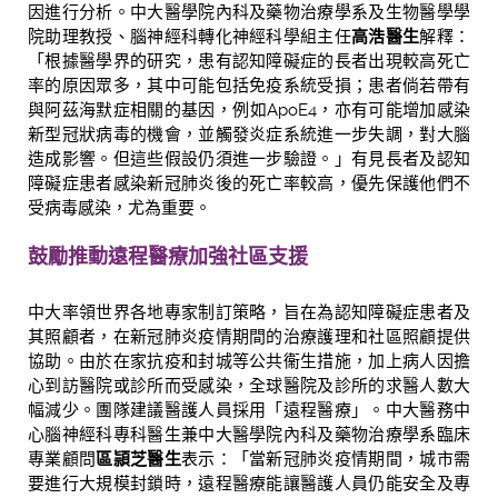
因進行分析。中大醫學院內科及藥物治療學系及生物醫學學
院助理教授、腦神經科轉化神經科學組主任
高浩醫生
解釋：
「根據醫學界的研究，患有認知障礙症的長者出現較高死亡
率的原因眾多，其中可能包括免疫系統受損；患者倘若帶有
與阿茲海默症相關的基因，例如ApoE4，亦有可能增加感染
新型冠狀病毒的機會，並觸發炎症系統進一步失調，對大腦
造成影響。但這些假設仍須進一步驗證。」有見長者及認知
障礙症患者感染新冠肺炎後的死亡率較高，優先保護他們不
受病毒感染，尤為重要。
鼓勵推動遠程醫療
加強社區支援
中大率領世界各地專家制訂策略，旨在為認知障礙症患者及
其照顧者，在新冠肺炎疫情期間的治療護理和社區照顧提供
協助。由於在家抗疫和封城等公共衞生措施，加上病人因擔
心到訪醫院或診所而受感染，全球醫院及診所的求醫人數大
幅減少。團隊建議醫護人員採用「遠程醫療」。中大醫務中
心腦神經科專科醫生兼中大醫學院內科及藥物治療學系臨床
專業顧問
區頴芝醫生
表示：「當新冠肺炎疫情期間，城市需
要進行大規模封鎖時，遠程醫療能讓醫護人員仍能安全及專