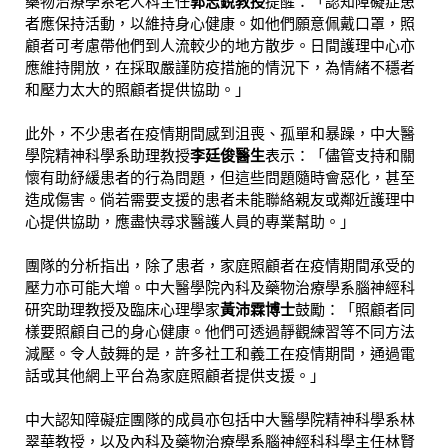
藥物治療學系老人科主任
郭志銳教授
提醒：「認知障礙症患
者應保持活動，以維持身心健康。如他們願意佩戴口罩，照
顧者可考慮帶他們到人流較少的地方散步。日間護理中心亦
應維持開放，在採取嚴謹防疫措施的情況下，為情緒不穩者
和壓力太大的照顧者提供協助。」
此外，不少患者在疫情期間感到沮喪、孤單和暴躁，中大醫
學院精神科學系助理教授
李廷俊醫生
表示：「儘管支持和關
懷有助紓緩患者的行為問題，但這些問題隨時會惡化，甚至
造成傷害。倘若需要支援的患者未能聯絡親友或鄰近護理中
心提供協助，應盡快尋求醫護人員的專業幫助。」
團隊的分析指出，除了患者，家庭照顧者在疫情期間承受的
壓力亦可能大增。中大醫學院內科及藥物治療學系腦神經科
研究助理教授及臨床心理學家
黃沛霖博士
鼓勵：「照顧者同
樣要照顧自己的身心健康。他們可透過靜觀練習等不同方法
減壓。令人鼓舞的是，許多社工和義工在疫情期間，通過電
話或其他網上平台為家庭照顧者提供支援。」
中大認知障礙症團隊的成員亦包括中大醫學院精神科學系林
翠華教授，以及內科及藥物治療學系腦神經科科學主任林賢