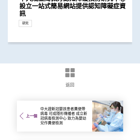
設立一站式簡易網站提供認知障礙症資
礙症」研究登記冊
試 及早辨識認知障礙症患者
患腦小血管病 藉世界中風日呼籲及早
究中心」 跨學科研嶄新方法 減慢柏金
礙」家庭研究 揭柏金遜病家族遺傳傾
腦學習動作技能原理
患者出現睡眠行為障礙或是腦退化先兆
症 保持血管健康有助降低老人認知障
固大腦神經網絡功能
長者精神健康調查
磁力共振腦掃描指數 能有效臨床偵測
查華人阿茲海默症研究
Science神經生物學獎三甲 中大優秀醫
動可以維護與改進輕度認知損害患者的
症患者的吞嚥困難
突破 初步證實GLP-1藥物可改善嚴重中
及快速治療中遠端腦血管栓塞
研資局資助逾6,700萬港元
碼化失眠介入程式可降低青年失眠患者
「帕克斯洛維德」可將免疫力弱患者的
患者子女 晝夜節律紊亂和精神狀況演
鬱症
洛維德」可降低新冠住院患者急症期後
廣計劃 「賽馬會樂眠無憂計劃」 以認
毒變異及疫苗接種情況改變 並證實人
染新冠病毒後 泌尿系統出現併發症風
毒流行期間 半數感染個案未被發現
效紓緩新冠後遺症 研究結果剛發表於
效的腸道微生物和代謝物標記
新冠疫情後六歲兒童患近視人數倍增
嚴重腎病患者
障礙共病患者的直系親屬更易出現腦退
換抗凝血藥或加劇復發風險
病 如何對胎盤造成不良影響
常早期的風險因素 有望為預防、介入
反應」可有效預防不同新冠病毒變異株
長者五成入院風險及防止病情惡化
囊活菌配方SIM01有效紓緩新冠後遺症
繼續戴口罩及用酒精消毒液潔手 但接
推算生殖系統徵狀如性功能障礙困擾逾
健康 睡眠問題可增加患長新冠、情緒
及肥胖令患上重症新冠肺炎的風險增加
工智能系統 只需「眼底相」即可準確
(SIM01) 能減新冠及其他細菌和病毒感
防疫措施
院患者死亡風險近八成 並可顯著減低
冠疫苗效用 針對變異病毒 準確度達
大型長新冠研究 協助政府策劃更全面
疫下兒童超重和肥胖比率增近兩倍 疫
母乳中新冠病毒抗體 保護年幼嬰兒
抗新冠病毒感染的關鍵
疫苗人士 在感染新型冠狀病毒變異株
行香港首個專為新冠肺炎研發的口服藥
微生態」利用腸道微生態可準確預測、
風險出現乾眼症
社區學童疫苗接種計劃 目標為2,000名
增加患上新冠肺炎的風險
血管炎症新機制
冠」息息相關
後的香港疫情估算
劑復必泰疫苗能提供足夠抗體 抵抗新
冠狀病毒變異株 Omicron 可大幅減低
菌」可加強新冠疫苗成效
的新機制和治療方法
確保新冠病毒核酸檢測表現
病率為疫情前2.5倍 研究指減少戶外活
新冠疫苗人士有意於未來半年接種 必
現新冠感染者 研究證實本港所有疫苗
現丙肝藥物可治新冠肺炎
至胎兒
「隱形傳播者」的風險不容忽視 病毒
望提升新冠疫苗安全及成效
新冠患者將手術延後七星期以減低死亡
全球首個「預防失眠」計劃 證實能有
善「貓頭鷹型」抑鬱症患者病情
免疫力的益菌 八成新冠患者出現「長
苗接種上扮演最重要角色
頒發「裘槎前瞻科研大獎2020」
冠肺炎安全、簡易及準確度高 適用於
者類似 中大研發「微生態免疫力配
傳播起關鍵作用 娛樂場所是傳播次數
隱形傳播者 成立新冠病毒檢測中心 致
受損問題 建議監測患者肝功能 及早發
因素 研究有助了解病毒致病潛在機制
科服務因新冠病毒大流行而被嚴重推遲
衡狀況 成功研發益生菌配方平衡腸道
拆解防疫關鍵
便檢測服務 首階段以兒童及嬰孩為目
仍存留於糞便 計劃為檢疫中心隔離人
區研究」結果
基礎研究追蹤本港腦健康狀況
標準值」有助及早診斷骨質疏鬆及預防
知障礙症」 香港為英國以外全球研究
年間上升3倍 宜及早服用抗凝血藥預防
中風組織主席中風貢獻獎」 全球首創
嘉年華 推廣矜憫為懷、關愛長者理
小中風新藥物療法
發現及早評估與治療「小中風」可降低
確定腦部手術範圍 有效提升複雜性腦
化
人的兩倍 倡以一分鐘問卷及早評估糖
及記憶力 現招募長者參與臨床研究先
中風溶栓治療服務
科研成果發表於國際權威期刊《自然》
風者的腦血流供應
系統 有助糖尿病患者預防中風
建立健康睡眠及健康校園生活
腦支架擴闊窄血管 手術成功率近九成
性肌張力失調症
研究
訊
預防
遜病程
向高達6倍 追蹤初期症狀如便秘 可提...
礙症病發機會
三類早期認知障礙疾病
科生致力拆解腦神經網絡之謎
大腦功能
風康復情況
抑鬱症發病率逾四成
新冠後死亡風險降低42% 並揭示其與...
變的症狀路線圖
死亡和出現後遺症的風險
知行為治療解決失眠問題
工智能大型語言模型有助傳染病研究
險可高達五倍
國際權威醫學期刊 《刺針傳染病學》
低濃度阿托品眼藥水結合紅光療法研...
化徵狀 研究發現為促進精準精神醫學...
和治療柏金遜及其他腦退化病帶來新...
引起的嚴重疾病
種新冠疫苗加強劑意願偏低
40萬港人
病及心血管病等風險
65%至81%
偵測阿茲海默症
染風險
門診患者入院率近九成
95%
的長新冠醫療服務
後抗拒「重回正軌」
Omicron後能對不同的新冠病毒變異...
物臨床研究
診斷及治療「長新冠」
市民接種新冠疫苗
型冠狀病毒變異株Omicron
復必泰疫苗的病毒中和能力
動時間及增加使用電子產品為主因
須盡快增加接種誘因
接種者均產生中和抗體 呼籲透過接種...
載量及帶活性病毒的比例偏高 持續帶...
風險
效為高危青少年預防失眠
新冠」症狀 腸道微生態失衡成關鍵
不同年齡層 提倡廣泛使用以達更佳疫...
方」證有效促進新冠患者康復 有望提...
最多的主要接觸環境
力為嬰幼兒作糞便檢測
現病情惡化
微生態 有望增強免疫力
標 助揪出感染新型冠狀病毒「隱形個...
士化驗糞便 及早揪出「隱形個案」減...
骨折
第一站
中風
「脈磁激法」助中風患者復修腦部功...
念
七成中風風險
癇症手術成效約三成
尿患者的精神健康狀況
導計劃
六 有效預防缺血性中風
研究
臨床服務
研究
研究
研究
研究
研究
研究
研究
研究
研究
研究
研究
研究
研究
研究
研究
研究
研究
研究
研究
研究
研究
研究
研究
研究
研究
研究
研究
研究
研究
研究
研究
研究
獎項及榮譽
研究
研究
研究
研究
研究
研究
研究
臨床服務
醫學教育
研究
研究
健康推廣計劃
外科創新技術
研究
臨床服務
研究
研究
研究
研究
獎項及榮譽
研究
研究
研究
研究
研究
研究
健康推廣計劃
研究
研究
研究
研究
研究
研究
研究
研究
研究
研究
研究
研究
研究
研究
研究
研究
研究
研究
研究
研究
健康推廣計劃
研究
研究
研究
研究
研究
研究
國際合作
研究
研究
研究
研究
研究
研究
研究
研究
臨床服務
研究
研究
研究
研究
獎項及榮譽
研討會
研究
外科創新技術
研究
研究
研究
返回
中大證新冠嬰孩患者糞便帶
病毒 可成隱形傳播者 成立新
上一個
冠病毒檢測中心 致力為嬰幼
兒作糞便檢測