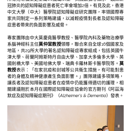
冠肺炎的認知障礙症患者死亡率會增加2倍。有見及此，香港
中文大學（中大）醫學院認知障礙症研究團隊，率領國際專
家共同制定一系列策略建議，以減輕疫情對長者及認知障礙
症患者帶來的負面影響及威脅。
專家團隊由中大莫慶堯醫學教授、醫學院內科及藥物治療學
系腦神經科主任
莫仲棠教授
領導，聯合來自全球16個國家及
地區，共29所大學的著名認知障礙症專家組成，包括英國牛
津大學、荷蘭阿姆斯特丹自由大學、加拿大多倫多大學、英
國劍橋大學、美國哈佛大學、瑞典卡羅林斯卡醫學院等。
莫
教授
表示：「在家抗疫和封城等公共衞生措施，有可能對患
者的身體及精神健康產生負面影響。」團隊建議多項策略，
讓長者及認知障礙症患者在疫情中仍能獲得適切的護理，相
關建議剛於本月在國際認知障礙症協會的官方期刊《阿茲海
默症及認知障礙症期刊》（
Alzheimer's & Dementia
）發表。