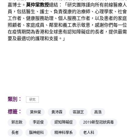
嘉博士。
莫仲棠教授
總結：「研究團隊謹向所有前線醫療人
員，包括醫生、護士、負責復康的治療師、心理學家、社會
工作者、健康服務助理、個人服務工作者，以及患者的家庭
照顧者、家庭成員、鄰里和義工表示敬意，感謝你們每一位
在疫情期間為香港和全球患有認知障礙症的長者，提供最需
要及最適切的護理和支援。」
類別：
研究
標籤：
莫仲棠
黃沛霖
區頴芝
高浩
郭志銳
李廷俊
認知障礙症
2019新型冠狀病毒
長者
腦神經科
精神科學系
老人科