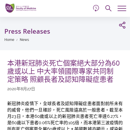
d
Skip
Searc
to
Tog
main
me
Start
content
main
Press Releases
content
Home
News
本港新冠肺炎死亡個案絕大部分為60
歲或以上 中大率領國際專家共同制
定策略 照顧長者及認知障礙症患者
2020年8月27日
新冠肺炎疫情下，全球長者及認知障礙症患者面對前所未有
的威脅，他們一旦確診，死亡風險遠高於一般患者。截至本
月23日，本港60歲或以上的新冠肺炎患者死亡率達6.27%，
是60歲以下患者0.06%死亡率的105倍，而本港第三波疫情的
所有死亡個案更全屬60歲或以上
。
英國數據亦顯示，感染新