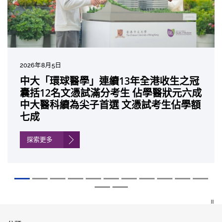
2026年8月5日
2026年7月10日
2026年7月10日
2026年7月7日
2026年6月29日
2026年6月22日
2026年6月17日
2026年6月10日
2026年6月5日
2026年6月2日
2026年5月19日
2026年5月14日
中大「環球醫學」連續13年全港收生之冠
中大研發「AI-OCT」系統助測糖尿黃斑水
中大黃秀娟教授獲頒中國工程界最高榮譽
中大新設「香港中文大學鳳凰獎學金」嘉
中大全新一站式PGT-Plus方案 精準辨識
中大發現青光眼治療新靶點 小鼠實驗證實
中大成功拆解肝癌免疫治療耐藥性機制 揭
中大與多名全球專家共同牽頭跨國肺癌研
中大教授陳重娥獲頒「清野裕傑出領袖
中大匯聚逾200位區域專家 探討私人醫療
中大張源津醫生成首位亞洲研究員 榮獲國
中大取得「從實驗室到臨床應用」研究突
囊括12名文憑試滿分考生 佔學醫狀元六成
腫 假陽性轉介個案銳減六成 縮短患者輪
「光華工程科技獎」 成為今屆醫藥衞生領
許公開試狀元 鼓勵學醫狀元走出課堂放眼
傳統檢測中複雜基因異常「盲點」 降低人
可恢復七成視力 有助開創嶄新神經保護療
一種免疫細胞具「除廢餵食」新功能助癌
究 逾半晚期ALK陽性肺癌病人七年無惡化
獎」 成為本港首名學者榮膺亞洲糖尿病教
保險如何推動全民健康覆蓋
際泌尿科權威獎項John K. Lattimer 講座
破 初步證實GLP-1藥物可改善嚴重中風康
中大醫科續為尖子首選 文憑試考生佔學額
候診症時間
域唯一香港學者
世界 裝備21世紀妙手仁醫
工受孕流產及異常妊娠風險
法
細胞耐藥性
因特定基因異常而引起的肺癌有望變成
研最高榮譽
獎
復情況
七成
「慢性病」 患者可與病共存
探索更多
探索更多
探索更多
探索更多
探索更多
探索更多
探索更多
探索更多
探索更多
探索更多
探索更多
探索更多