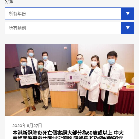
分類
年
分
類
類
別
分
類
2020年8月27日
本港新冠肺炎死亡個案絕大部分為60歲或以上 中大
率領國際專家共同制定策略 照顧長者及認知障礙症