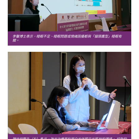
李馨博士表示，睡眠不足、睡眠問題或情緒困擾都與「貓頭鷹型」睡眠有
關。