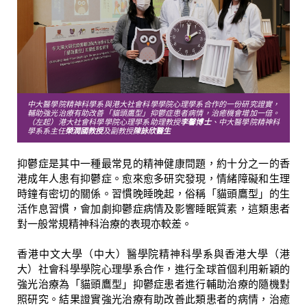
中大醫學院精神科學系與港大社會科學學院心理學系合作的一份研究證實，
輔助強光治療有助改善「貓頭鷹型」抑鬱症患者病情，治癒機會增加一倍。
（左起）港大社會科學學院心理學系助理教授
李馨博士
、中大醫學院精神科
學系系主任
榮潤國教授
及副教授
陳詠欣醫生
抑鬱症是其中一種最常見的精神健康問題，約十分之一的香
港成年人患有抑鬱症。愈來愈多研究發現，情緒障礙和生理
時鐘有密切的關係。習慣晚睡晚起，俗稱「貓頭鷹型」的生
活作息習慣，會加劇抑鬱症病情及影響睡眠質素，這類患者
對一般常規精神科治療的表現亦較差。
香港中文大學（中大）醫學院精神科學系與香港大學（港
大）社會科學學院心理學系合作，進行全球首個利用新穎的
強光治療為「貓頭鷹型」抑鬱症患者進行輔助治療的隨機對
照研究。結果證實強光治療有助改善此類患者的病情，治癒