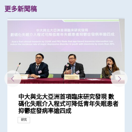
更多新聞稿
中大與北大亞洲首項臨床研究發現 數
中大醫學院研發的手機程式有效評估抑
中大證實抑鬱症與快速眼動睡眠期行為
中大聯同港大及加拿大拉瓦爾大學進行
中大與養和醫院攜手研究 發現抑鬱症
中大發現糖尿患者患抑鬱症風險為一般
中大醫學院研究預防青少年精神問題獲
中大醫學院領導研究揭示大灣區躁鬱症
中大推出全港首個大型睡眠健康社區推
中大發現腸道微生態失衡是柏金遜病非
中大全球首個「快速眼動睡眠行為障
中大率先在本港利用深腦刺激治療遲發
中大「全自動視網膜圖像分析」證有效
中大研究證實更恆常進行認知活動可鞏
中大公布兩項針對本港兒童及青少年與
中大響應世界睡眠日2023呼籲關注睡眠
本港新冠肺炎死亡個案絕大部分為60歲
「香港中文大學敬霆靜觀研究與培訓中
中大研究顯示「行為激活及靜觀結合療
中大研究指出大部分在學青少年睡眠不
中大研究揭示針灸可改善長者認知能力
香港中文大學研究發現，身體和認知活
中大展開全港睡眠健康教育及改善計劃
碼化失眠介入程式可降低青年失眠患者
鬱症
障礙共病患者的直系親屬更易出現腦退
全球首個「預防失眠」計劃 證實能有
患者出現睡眠行為障礙或是腦退化先兆
人的兩倍 倡以一分鐘問卷及早評估糖
研資局資助逾6,700萬港元
患者子女 晝夜節律紊亂和精神狀況演
廣計劃 「賽馬會樂眠無憂計劃」 以認
常早期的風險因素 有望為預防、介入
礙」家庭研究 揭柏金遜病家族遺傳傾
性肌張力失調症
評估自閉症及抑鬱症風險 獲第49屆日
固大腦神經網絡功能
長者精神健康調查
健康 睡眠問題可增加患長新冠、情緒
或以上 中大率領國際專家共同制定策
心」成立
法」有助降低重性抑鬱症風險
足
及記憶力 現招募長者參與臨床研究先
動可以維護與改進輕度認知損害患者的
建立健康睡眠及健康校園生活
抑鬱症發病率逾四成
化徵狀 研究發現為促進精準精神醫學...
效為高危青少年預防失眠
尿患者的精神健康狀況
變的症狀路線圖
知行為治療解決失眠問題
和治療柏金遜及其他腦退化病帶來新...
向高達6倍 追蹤初期症狀如便秘 可提...
內瓦國際發明展三項大獎
病及心血管病等風險
略 照顧長者及認知障礙症患者
導計劃
大腦功能
研究
研究
研究
外科創新技術
研究
研究
研究
研究
健康推廣計劃
健康推廣計劃
研究
研究
研究
研究
研究
健康推廣計劃
研究
研究
獎項及榮譽
研究
研究
研究
研究