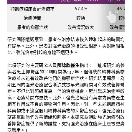
67.4%
46.7%
抑鬱症臨床累計治癒率
治癒時間
較快
較慢
患者的抑鬱症狀
改善情況較大
改善情況較
研究團隊還觀察到，患者在治療結束後入睡和起床的時間均
有提早。此外，患者對強光治療的接受性很高，與對照組相
比，強光治療引起的身體不適更少。
此項研究的主要研究人員
陳詠欣醫生
指出：「這項研究的參
與者患上抑鬱症的平均時間為13.7年，但傳統的精神科藥物
治療並未能有效改善他們的抑鬱症症狀。研究結果顯示，為
期五周的強光治療配合漸進式提早光照時間可有效改善抑鬱
症。不但比對照組有高一倍的治癒機會，累計臨床治癒率較
高，治癒時間亦更快。此外，強光治療沒有與處方藥物產生
相互作用或不良的藥物副作用。因此，對一些未能適應精神
科藥物或不適宜服用精神科藥物的抑鬱症患者，強光治療有
望能幫助他們改善情緒和睡眠。本研究為輔助強光治療對改
善抑鬱症提供了新的證據，支持強光治療在臨床上應被更廣
泛應用。」