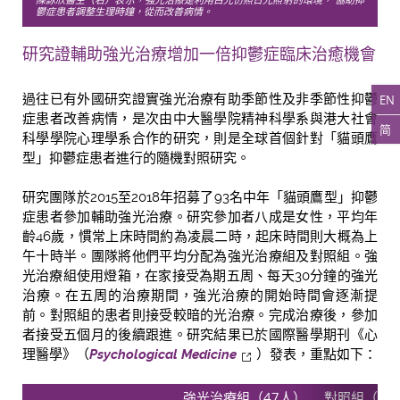
陳詠欣醫生（右）表示，強光治療是利用白光仿照日光照射的環境， 協助抑
鬱症患者調整生理時鐘，從而改善病情。
研究證輔助強光治療增加一倍抑鬱症臨床治癒機會
過往已有外國研究證實強光治療有助季節性及非季節性抑鬱
EN
症患者改善病情，是次由中大醫學院精神科學系與港大社會
简
科學學院心理學系合作的研究，則是全球首個針對「貓頭鷹
型」抑鬱症患者進行的隨機對照研究。
研究團隊於2015至2018年招募了93名中年「貓頭鷹型」抑鬱
症患者參加輔助強光治療。研究參加者八成是女性，平均年
齡46歲，慣常上床時間約為凌晨二時，起床時間則大概為上
午十時半。團隊將他們平均分配為強光治療組及對照組。強
光治療組使用燈箱，在家接受為期五周、每天30分鐘的強光
治療。在五周的治療期間，強光治療的開始時間會逐漸提
前。對照組的患者則接受較暗的光治療。完成治療後，參加
者接受五個月的後續跟進。研究結果已於國際醫學期刊《心
理醫學》（
Psychological Medicine
）發表，重點如下：
強光治療組（47人）
對照組（46