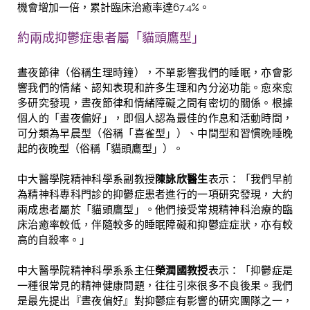
機會增加一倍，累計臨床治癒率達67.4%。
約兩成抑鬱症患者屬「貓頭鷹型」
晝夜節律（俗稱生理時鐘），不單影響我們的睡眠，亦會影
響我們的情緒、認知表現和許多生理和內分泌功能。愈來愈
多研究發現，晝夜節律和情緒障礙之間有密切的關係。根據
個人的「晝夜偏好」，即個人認為最佳的作息和活動時間，
可分類為早晨型（俗稱「喜雀型」）、中間型和習慣晚睡晚
起的夜晚型（俗稱「貓頭鷹型」）。
中大醫學院精神科學系副教授
陳詠欣醫生
表示：「我們早前
為精神科專科門診的抑鬱症患者進行的一項研究發現，大約
兩成患者屬於「貓頭鷹型」。他們接受常規精神科治療的臨
床治癒率較低，伴隨較多的睡眠障礙和抑鬱症症狀，亦有較
高的自殺率。」
中大醫學院精神科學系系主任
榮潤國教授
表示：「抑鬱症是
一種很常見的精神健康問題，
往往引來很多不良後果。我們
是最先提出『晝夜偏好』對抑鬱症有影響的研究團隊之一，