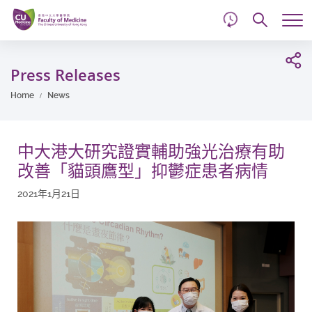
d
Skip
Searc
to
Tog
main
me
Start
content
main
Press Releases
content
Home
News
中大港大研究證實輔助強光治療有助
改善「貓頭鷹型」抑鬱症患者病情
2021年1月21日