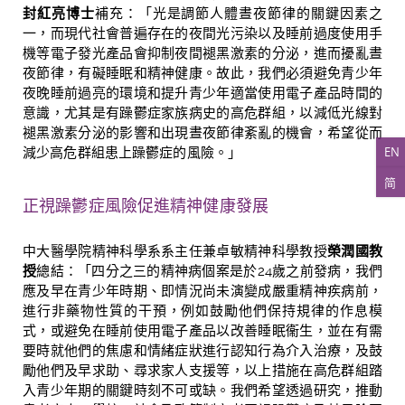
封紅亮博士
補充：「光是調節人體晝夜節律的關鍵因素之
一，而現代社會普遍存在的夜間光污染以及睡前過度使用手
機等電子發光產品會抑制夜間褪黑激素的分泌，進而擾亂晝
夜節律，有礙睡眠和精神健康。故此，我們必須避免青少年
夜晚睡前過亮的環境和提升青少年適當使用電子產品時間的
意識，尤其是有躁鬱症家族病史的高危群組，以減低光線對
褪黑激素分泌的影響和出現晝夜節律紊亂的機會，希望從而
EN
減少高危群組患上躁鬱症的風險。」
简
正視躁鬱症風險
促進精神健康發展
中大醫學院精神科學系系主任兼卓敏精神科學教授
榮潤國教
授
總結：「四分之三的精神病個案是於
24
歲之前發病，我們
應及早在青少年時期、即情況尚未演變成
嚴重
精神疾病前，
進行非藥物性質的干預，例如鼓勵他們保持規律的作息模
式，或避免在睡前使用電子產品以改善睡眠衞生，
並在有需
要時就他們的焦慮和情緒症狀進行認知行為介入治療
，及鼓
勵他們及早求助、尋求家人支援等，以上措施在高危群組踏
入青少年期的關鍵時刻不可或缺。
我們希望透過研究，推動