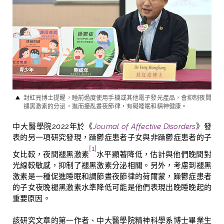
封紅亮博士提醒，睡前過度使用手機或其他電子發光產品，會抑制夜間
褪黑激素的分泌，進而擾亂晝夜節律，有礙睡眠和精神健康。
中大醫學院
2022
年於《
Journal of Affective Disorders
》
發
表的
另一項研究發現，躁鬱症患者子女與非躁鬱症患者的子
[1]
女比較，夜間褪黑激素
水平顯著降低，估計與他們
晚間
對
光線較敏感，抑制了褪黑激素分泌相關。另外，考慮到褪黑
激素是一種促進睡眠和調節晝夜節律的荷爾蒙，躁鬱症患者
的子女夜晚褪黑激素水準降低可能是他們表現出晚睡晚起的
重要原因。
該研究文章的第一作者、中大醫學院精神科學系博士畢業生