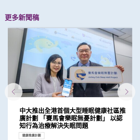
更多新聞稿
中大推出全港首個大型睡眠健康社區推
中大全球首個「快速眼動睡眠行為障
中大醫學院研究預防青少年精神問題獲
中大與北大亞洲首項臨床研究發現 數
中大醫學院研發的手機程式有效評估抑
中大證實抑鬱症與快速眼動睡眠期行為
中大發現腸道微生態失衡是柏金遜病非
中大響應世界睡眠日2023呼籲關注睡眠
中大聯同港大及加拿大拉瓦爾大學進行
中大港大研究證實輔助強光治療有助改
中大與養和醫院攜手研究 發現抑鬱症
中大發現糖尿患者患抑鬱症風險為一般
中大率先在本港利用深腦刺激治療遲發
中大研究證實更恆常進行認知活動可鞏
中大公布兩項針對本港兒童及青少年與
中大醫學院發現手術治療可降低嚴重睡
本港新冠肺炎死亡個案絕大部分為60歲
中大發現嚴重睡眠窒息症未經治療患者
中大研究證實家居診治睡眠窒息症成效
中大研究指出大部分在學青少年睡眠不
中大研究揭示針灸可改善長者認知能力
香港中文大學研究發現，身體和認知活
中大展開全港睡眠健康教育及改善計劃
廣計劃 「賽馬會樂眠無憂計劃」 以認
礙」家庭研究 揭柏金遜病家族遺傳傾
研資局資助逾6,700萬港元
碼化失眠介入程式可降低青年失眠患者
鬱症
障礙共病患者的直系親屬更易出現腦退
常早期的風險因素 有望為預防、介入
健康 睡眠問題可增加患長新冠、情緒
全球首個「預防失眠」計劃 證實能有
善「貓頭鷹型」抑鬱症患者病情
患者出現睡眠行為障礙或是腦退化先兆
人的兩倍 倡以一分鐘問卷及早評估糖
性肌張力失調症
固大腦神經網絡功能
長者精神健康調查
眠窒息症兒童患者血壓 術後控制體重
或以上 中大率領國際專家共同制定策
手術後較易出現心血管問題 籲手術前
滿意 可處理半數公立醫院成人個案 大
足
及記憶力 現招募長者參與臨床研究先
動可以維護與改進輕度認知損害患者的
建立健康睡眠及健康校園生活
知行為治療解決失眠問題
向高達6倍 追蹤初期症狀如便秘 可提...
抑鬱症發病率逾四成
化徵狀 研究發現為促進精準精神醫學...
和治療柏金遜及其他腦退化病帶來新...
病及心血管病等風險
效為高危青少年預防失眠
尿患者的精神健康狀況
對管理病情同樣重要
略 照顧長者及認知障礙症患者
進行睡眠窒息症評估以減風險
幅縮減八成輪候時間
導計劃
大腦功能
研究
研究
研究
研究
外科創新技術
研究
研究
健康推廣計劃
健康推廣計劃
健康推廣計劃
研究
研究
研究
研究
研究
研究
研究
研究
研究
研究
研究
研究
研究