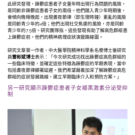
此研究發現，
躁鬱症患者子女童年時出現行為問題的風險，
是同齡非躁鬱症患者子女的兩倍。他們踏入青少年時期後，
會傾向晚睡晚起，出現晝夜節律（即生理時鐘）紊亂的風險
是同齡青少年的
4
倍；他們出現社交焦慮的風險，亦是同齡
青少年的7
.5
倍
。研究團隊指，這些發現有助了解高危群組患
上躁鬱症前，
他們的精神病理症狀演變
路線圖。
研究文章第一作者、中大醫學院精神科學系名譽博士後研究
員
雷彬斌博士
表示：「今次研究成功找出躁鬱症高危群組的
一些臨床特徵，
並
確定
這些特徵
為躁鬱症的早期表現，當中
包括晝夜節律
顯著
延遲。我們希望藉着加深了解躁鬱症高危
群組的症狀發展路線，建立早期臨床介入和預防方案。」
另一研究顯示躁鬱症患者子女褪黑激素分泌受抑
制