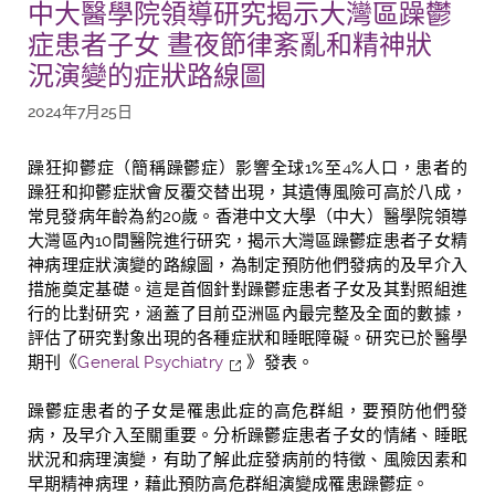
中大醫學院領導研究揭示大灣區躁鬱
症患者子女 晝夜節律紊亂和精神狀
況演變的症狀路線圖
2024年7月25日
躁狂抑鬱症（簡稱
躁鬱症
）
影響
全球
1%
至
4%
人口
，
患者的
躁狂和抑鬱症狀會反覆交替出現
，
其
遺傳風險可高於八成，
常見發病年齡為約
20
歲
。
香港中文大學（中大）醫學院
領導
大灣區內
10
間醫院進行研究，揭示大灣區躁鬱症患者子女精
神病理症狀演變的路線圖，為制定預防他們發病的及早介入
措施奠定基礎。
這是首個針對躁鬱症患者子女及其對照組進
行的比對研究，涵蓋了目前亞洲區內最完整及全面的數據，
評估了研究對象出現的各種症狀和睡眠障礙。
研究已於醫學
期刊《
General Psychiatry
》發表
。
躁鬱症
患者的子女是罹患此症的高危群組，要預防他們發
病
，及早介入至關重要
。
分析躁鬱症患者子女的情緒
、睡眠
狀況和
病理演變，有助了解此症發病前的特徵、風險因素和
早期精神病理，藉此預防高危群組演變成罹患躁鬱症
。