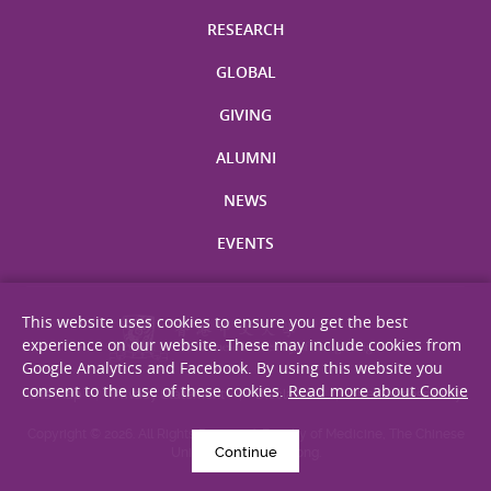
RESEARCH
GLOBAL
GIVING
ALUMNI
NEWS
EVENTS
This website uses cookies to ensure you get the best
experience on our website. These may include cookies from
Google Analytics and Facebook. By using this website you
consent to the use of these cookies.
Read more about Cookie
Site Map
Privacy Statement
Disclaimer
Web Accessibility
Copyright © 2026. All Rights Reserved. Faculty of Medicine, The Chinese
Continue
University of Hong Kong.