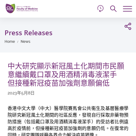
d
Skip
Searc
to
Tog
main
me
Start
content
main
Press Releases
content
Home
News
中大研究顯示新冠風土化期間市民願
意繼續戴口罩及用酒精消毒液潔手
但接種新冠疫苗加強劑意願偏低
2023年5月8日
香港中文大學（中大）醫學院賽馬會公共衞生及基層醫療學
院研究新冠風土化期間的社區反應，發現自行採取非藥物預
防措施（包括戴口罩及用酒精消毒液潔手）的受訪者比例遠
高於疫情前，但接種新冠疫苗加強劑的意願仍低。在復常的
同時，研究團隊呼籲各界合力解決疫苗猶豫。