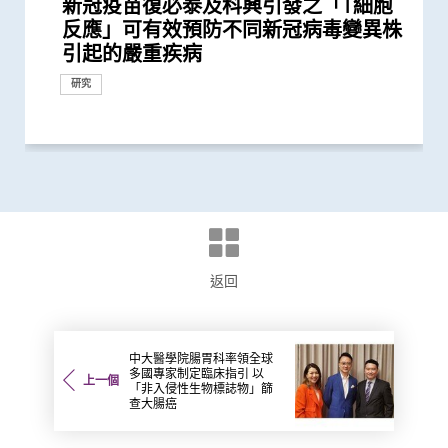
新冠疫苗復必泰及科興引發之「T細胞
中大成功開發實時生物信息平台評估新
中大醫學院調查發現 僅4分之1未接種
中大醫學院研究顯示口服抗病毒藥物
中大研究顯示口服抗病毒藥物「帕克斯
中大分析文字報告發現新冠症狀會隨病
中大醫學院發現可預測新冠疫苗長期藥
中大研究建議本港安老院舍應維持現有
中大港大研究發現新冠口服藥可降低住
中大研究顯示第三劑疫苗是高危群組抵
港大及中大醫學院聯合研究發現已接種
港大及中大醫學院聯合研究發現 新型
中大港大聯合研究發現「青春雙歧桿
中大研究顯示訂立標準的實驗設置有助
中大醫學院推算全港約有二萬名未被發
中大研發電腦演算平台 創新通過基因
中大醫學院調查發現政府在推動新冠疫
中大研究顯示社區接觸環境對新冠肺炎
中大招募三千港人 偵查隱性新冠感染
中大醫學院公布「2019新型冠狀病毒社
中大研究揭示子宮頸癌疫苗接種計劃的
中大匯聚逾200位區域專家 探討私人醫
中大醫學院全球研究揭示頭頸癌發病風
中大與香港消防處簽署備忘錄 合辦必
賽馬會 We WATCH 優活健康計劃 優活
「賽馬會共建健康家庭計劃」開展第二
逾140位來自八個國家及地區代表雲集
中大完成全球首個分析溫度對人體近
中大舉辦「健康校園論壇」推廣跨界別
中大醫學院研究發現 城市發展及生活
中大與東南亞及英國學府共同研究 為
中大與歐美合作夥伴共同領導國際研究
中大成功研發精準計算模型 準確預測
中大舉辦「健康校園論壇」推廣學童精
中大醫學院發現良性前列腺增生患者感
中大研究估算在本港新冠Omicron病
中大醫學院研發的SIM01微生態配方有
200多位亞太區公共衞生界代表雲集中
中大推出「賽馬會 We WATCH 優活健
中大研究顯示香港人雖長壽但老年殘疾
中大研究發現香港兒童近視率創新高
中大威院研究證實新冠抗病毒藥適用於
研究揭示在懷孕期間感染2019冠狀病毒
中大證實「醫健通」健康管理功能有助
中大研究證實新冠口服藥有效降低院舍
中大醫學院大型臨床研究證實口服微膠
中大醫學院進行亞洲最大型長新冠研究
中大發現間皮瘤的女性發病率上升 高
中大發現原發性腦癌的年輕男性發病率
港大及中大醫學院聯合研究證實 吸煙
中大醫學院開展「賽馬會痛『正』能量
中大醫學院開展「賽馬會共建健康家庭
大型臨床研究證中大腸道微生態配方
中大調查發現本港南亞裔家長就女兒是
中大醫學院獲醫管局支持開展香港首個
本港兒童疫情期間生活習慣全線失守
中大研究發現接種疫苗加強劑有效提高
中大發現霍奇金淋巴癌發病率以亞洲升
中大臨床研究中心與中大醫院合作 進
中大醫學院全球首證有「長新冠型腸道
中大醫學院研究顯示新冠康復者有較高
中大醫學院聯同九龍城民政事務處舉辦
港大及中大醫學院聯合研究發現 吸煙
中大港大幹細胞研究揭示新冠病毒誘發
中大研究發現腸道微生態失衡與「長新
中大醫學院發現東亞地區肺癌發病率及
一月七日起重啟部分嚴謹社交距離措施
港大及中大醫學院聯合研究發現 第三
中大研究揭示新冠肺炎患者急性腎損傷
中大發現新冠疫情期間本港學童近視發
中大與港大醫學院帶領國際科研團隊發
中大研究顯示新冠病毒抗體可經母體傳
中大醫學院研究指幼兒成為新冠病毒
中大醫學院研究指出優化腸道微生態有
中大醫學院與海外外科專家聯合建議
中大研究顯示空氣污染地區居住者 可
中大發現新冠患者的腸道內缺乏可調節
中大成功研發「全自動視網膜圖像分
中大證實以鼻紙條採集鼻液樣本檢測新
四成港人腸道微生態失衡情況與新冠患
中大醫學院研究顯示吸煙為全球膀胱癌
中大醫學院發現胰臟癌有全球上升及年
中大證新冠嬰孩患者糞便帶病毒 可成
本港新冠肺炎死亡個案絕大部分為60歲
中大研究顯示新冠肺炎患者常見有肝臟
中大發現糖尿病或為感染新冠肺炎高危
香港中文大學健康公平研究所成立 發
中大醫學院領導的調查顯示 全球泌尿
中大全球首證新冠患者腸道微生態現失
中大醫學院為機場抵港人士提供免費糞
中大發現新型冠狀病毒於呼吸道清除後
香港中文大學賽馬會長者痛症緩解計劃
響應世界高血壓日 中大推動「全民關
中大設計的介入措施有效提升本地幼童
香港中文大學 – 埃克塞特大學環境持續
「香港中文大學敬霆靜觀研究與培訓中
中大研究顯示「行為激活及靜觀結合療
中大醫學院楊永強教授在莫慶堯訪問學
中大研究證輪狀病毒疫苗對香港兒童非
中大進行亞洲首項家居清潔劑對兒童健
中大研究發現本地每5名口咽癌患者1人
香港中文大學全球衞生中心傑出講座系
香港中文大學全球衞生中心傑出講座系
中大發現新型流感疫苗有助本港更有效
中大成功研發全自動化視網膜圖像分析
中大「環保新思維」系列 中大建議香
中大促請單車使用者佩戴頭盔及其他防
(只提供英文版本) Opening
CCOU災害與人道救援研究所成立典禮
中大「環保新思維」系列 研究發現本
反應」可有效預防不同新冠病毒變異株
冠疫苗效用 針對變異病毒 準確度達
新冠疫苗人士有意於未來半年接種 必
「帕克斯洛維德」可將免疫力弱患者的
洛維德」可降低新冠住院患者急症期後
毒變異及疫苗接種情況改變 並證實人
效的腸道微生物和代謝物標記
防疫措施
院患者死亡風險近八成 並可顯著減低
抗新冠病毒感染的關鍵
疫苗人士 在感染新型冠狀病毒變異株
冠狀病毒變異株 Omicron 可大幅減低
菌」可加強新冠疫苗成效
確保新冠病毒核酸檢測表現
現新冠感染者 研究證實本港所有疫苗
數據實時評估疫苗功效
苗接種上扮演最重要角色
傳播起關鍵作用 娛樂場所是傳播次數
拆解防疫關鍵
區研究」結果
成功關鍵
療保險如何推動全民健康覆蓋
險存在地域差異 本港整體發病率高於
修學科 為公共衞生和體育運動人才賦
健康國際會議 引領生活方式醫學 社區
階段 加強支援本港多元族裔社群精神
中大 探討私人醫療保險在亞太地區醫
3,000種血漿蛋白影響的研究 發現超過
身心健康計劃 及早加強學童抗逆力
方式或會增加氣管癌發病風險 宜加強
大型語言模型在公共衞生研究中的角色
為自閉症患者男女失衡比例帶來嶄新見
病毒基因進化 助提升流感疫苗功效
神健康 鼓勵參照世衛「健康促進學校
染新冠病毒後 泌尿系統出現併發症風
毒流行期間 半數感染個案未被發現
效紓緩新冠後遺症 研究結果剛發表於
大 探討疫後醫療系統和社區抗疫力
康計劃」全港首次採用「生活方式醫
問題嚴重 地區間存在顯著社會經濟不
新冠疫情後六歲兒童患近視人數倍增
嚴重腎病患者
病 如何對胎盤造成不良影響
糖尿病自我管理
長者五成入院風險及防止病情惡化
囊活菌配方SIM01有效紓緩新冠後遺症
推算生殖系統徵狀如性功能障礙困擾逾
收入國家的發病率較高
上升 以高收入國家的升幅較為顯著
及肥胖令患上重症新冠肺炎的風險增加
計劃」 引入創新痛症管理方法 連繫社
計劃」 助少數族裔提升健康管理能力
(SIM01) 能減新冠及其他細菌和病毒感
否接種HPV疫苗面對多重挑戰 冀消除種
大型長新冠研究 協助政府策劃更全面
疫下兒童超重和肥胖比率增近兩倍 疫
母乳中新冠病毒抗體 保護年幼嬰兒
幅最為顯著 本港男士發病率上升幅度
行香港首個專為新冠肺炎研發的口服藥
微生態」利用腸道微生態可準確預測、
風險出現乾眼症
社區學童疫苗接種計劃 目標為2,000名
增加患上新冠肺炎的風險
血管炎症新機制
冠」息息相關
死亡率冠絕全球
後的香港疫情估算
劑復必泰疫苗能提供足夠抗體 抵抗新
的新機制和治療方法
病率為疫情前2.5倍 研究指減少戶外活
現丙肝藥物可治新冠肺炎
至胎兒
「隱形傳播者」的風險不容忽視 病毒
望提升新冠疫苗安全及成效
新冠患者將手術延後七星期以減低死亡
安全地透過定期運動預防罹患糖尿病
免疫力的益菌 八成新冠患者出現「長
析」技術計算自閉症風險 可用於自閉
冠肺炎安全、簡易及準確度高 適用於
者類似 中大研發「微生態免疫力配
主因 聯同多國專家制訂「經尿道膀胱
輕化趨勢 女性上升幅度較高
隱形傳播者 成立新冠病毒檢測中心 致
或以上 中大率領國際專家共同制定策
受損問題 建議監測患者肝功能 及早發
因素 研究有助了解病毒致病潛在機制
布本港住屋負擔能力對身心健康的影響
科服務因新冠病毒大流行而被嚴重推遲
衡狀況 成功研發益生菌配方平衡腸道
便檢測服務 首階段以兒童及嬰孩為目
仍存留於糞便 計劃為檢疫中心隔離人
初步數據顯示九成受訪長者有兩個或以
注血壓月」 呼籲大眾關注血壓
流感疫苗接種率
與應變聯合研究中心 進行亞洲首個
心」成立
法」有助降低重性抑鬱症風險
人講座談「善終治療」
常有效
康影響的全面流行病學研究 發現經常
感染HPV病毒 推公眾篩查以了解口腔感
列： Public Health England理念及應
列： 南非國家衞生部部長分享伊波拉
控制流行性感冒
系統 有助糖尿病患者預防中風
港新空氣質素指標不應忽視粗顆粒污染
護措施 以減輕意外引致的腦創傷
Ceremony of International
今日順利舉行
港車輛排放二氧化氮比例有增加趨勢
引起的嚴重疾病
95%
須盡快增加接種誘因
新冠後死亡風險降低42% 並揭示其與...
死亡和出現後遺症的風險
工智能大型語言模型有助傳染病研究
門診患者入院率近九成
Omicron後能對不同的新冠病毒變異...
復必泰疫苗的病毒中和能力
接種者均產生中和抗體 呼籲透過接種...
最多的主要接觸環境
全球平均水平 全球女性發病風險趨升
能
推動健康老齡化
健康
療系統的策略角色
八成與「血壓上升」或「缺血性心臟...
健康教育
帶來嶄新見解
解
框架」 支援構建健康校園
險可高達五倍
國際權威醫學期刊 《刺針傳染病學》
學」 助中年人預防慢性疾病
平等狀況
低濃度阿托品眼藥水結合紅光療法研...
40萬港人
65%至81%
區支援服務
染風險
族差異 提高疫苗接種率
的長新冠醫療服務
後抗拒「重回正軌」
全球之冠
物臨床研究
診斷及治療「長新冠」
市民接種新冠疫苗
型冠狀病毒變異株Omicron
動時間及增加使用電子產品為主因
載量及帶活性病毒的比例偏高 持續帶...
風險
新冠」症狀 腸道微生態失衡成關鍵
症篩查 及早為患者提供治療
不同年齡層 提倡廣泛使用以達更佳疫...
方」證有效促進新冠患者康復 有望提...
腫瘤整塊切除術」的臨床指引
力為嬰幼兒作糞便檢測
略 照顧長者及認知障礙症患者
現病情惡化
研究結果
微生態 有望增強免疫力
標 助揪出感染新型冠狀病毒「隱形個...
士化驗糞便 及早揪出「隱形個案」減...
上疼痛部位
「藍色空間對身心健康」研究 發現「...
使用家居清潔劑可增加引發兒童鼻炎...
染HPV情況
對公共衞生危機經驗分享
疫情對南非及非洲大陸的影響
物
Conference on Global Health and...
或與政府推行柴油改善計劃有關
研究
研究
研究
研究
研究
研究
研究
研究
研究
研究
研討會
健康推廣計劃
研究
研究
研討會
研究
研究
研究
研究
研究
研究
研究
捐款
研究
研究
研究
研究
研究
研究
研究
研究
研究
研究
研究
研究
研究
研究
研究
健康推廣計劃
研究
研究
研究
研討會
研究
研究
研究
研究
教育
研究
研究
研究
研究
研究
研究
研究
研究
研究
研究
研究
研究
醫學教育
健康推廣計劃
健康推廣計劃
健康推廣計劃
研究
研究
研究
研究
健康推廣計劃
研究
研究
健康推廣計劃
研究
研究
研究
研究
研究
研究
研究
研究
研究
研究
研究
研究
健康推廣計劃
研究
研究
研究
國際合作
研究
研究
研究
研究
研究
研究
研究
研究
研究
研究
臨床服務
研究
健康推廣計劃
研究
研究
研究
研討會
外科創新技術
研究
研討會
研究
返回
中大醫學院腸胃科率領全球
多國專家制定臨床指引 以
上一個
「非入侵性生物標誌物」篩
查大腸癌