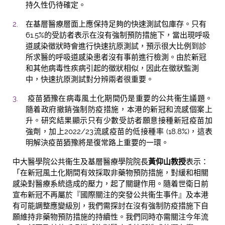
持久性仍待確定。
在基層醫療層面上應保持足夠的快速測試包庫存。只有
61.5%的受訪者表示在沒有強制預防措施下，當出現呼吸
道感染徵狀時會進行快速抗原測試，預示很大比例到診
所求醫的呼吸道感染患者沒有事前進行檢測。由於新冠
和其他病毒性疾病引起的徵狀相似，因此在徵狀監測
中，快速抗原測試對分辨兩者很重要。
疫苗猶豫在病毒風土化期間仍是重要的公共衞生議題。
隨着政府撤銷強制防疫措施，本港的新冠和流感個案上
升。研究結果顯示只有少數受訪者願意接種新冠疫苗加
強劑，加上2022/23流感疫苗的低接種率 (18.8%)，這表
明解決疫苗猶豫將是復常路上重要的一環。
中大醫學院公共衞生及基層醫療學院院長
黃仰山教授
表示：
「在新冠風土化期間有效採取非藥物預防措施，對緩和相關
感染對醫療系統造成的壓力，起了關鍵作用。隨着世衛日前
宣布新冠不再屬於『國際關注的突發公共衞生事件』及本港
有可能調整應變級別，我們需探討在沒有強制防疫措施下自
願維持非藥物預防措施的持續性。我們同時亦需關注今年流