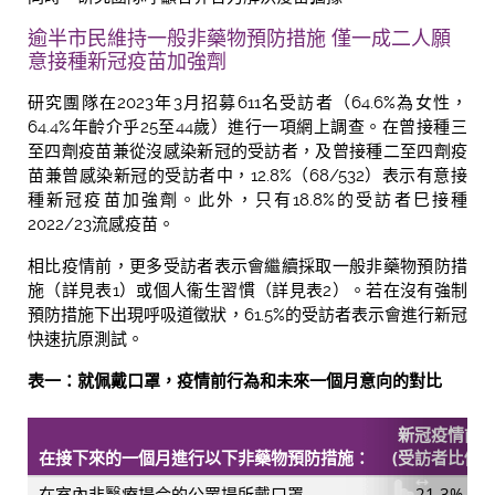
逾半市民維持一般非藥物預防措施 僅一成二人願
意接種新冠疫苗加強劑
研究團隊在2023年3月招募611名受訪者（64.6%為女性，
64.4%年齡介乎25至44歲）進行一項網上調查。在曾接種三
至四劑疫苗兼從沒感染新冠的受訪者，及曾接種二至四劑疫
苗兼曾感染新冠的受訪者中，12.8%（68/532）表示有意接
種新冠疫苗加強劑。此外，只有18.8%的受訪者巳接種
2022/23流感疫苗。
相比疫情前，更多受訪者表示會繼續採取一般非藥物預防措
施（詳見表1）或個人衞生習慣（詳見表2）。若在沒有強制
預防措施下出現呼吸道徵狀，61.5%的受訪者表示會進行新冠
快速抗原測試。
表一：就佩戴口罩，疫情前行為和未來一個月意向的對比
新冠疫情前
在接下來的一個月進行以下非藥物預防措施：
(受訪者比例)
在室內非醫療場合的公眾場所戴口罩
21.3%