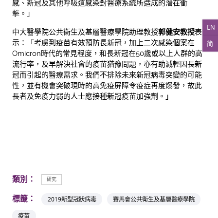
感
、
新冠及其他呼吸道感染對醫療系統所造成的潛在衝
擊。」
EN
中大醫學院公共衞生及基層醫療學院助理教授
郭健安教授
表
示：「考慮到疫苗有效預防長新冠，加上二次感染個案在
简
Omicron時代的常見程度，和長新冠在50歲或以上人群的高
流行率，及早解決社會的疫苗猶豫問題，亦有助減輕因長新
冠而引起的醫療需求。我們不排除未來新冠病毒突變的可能
性，並有機會突破現時的高免疫屏障令疫症再度爆發，故此
長者及免疫力弱的人士應接種新冠疫苗加強劑。」
類別：
研究
標籤：
2019新型冠狀病毒
賽馬會公共衛生及基層醫療學院
疫苗