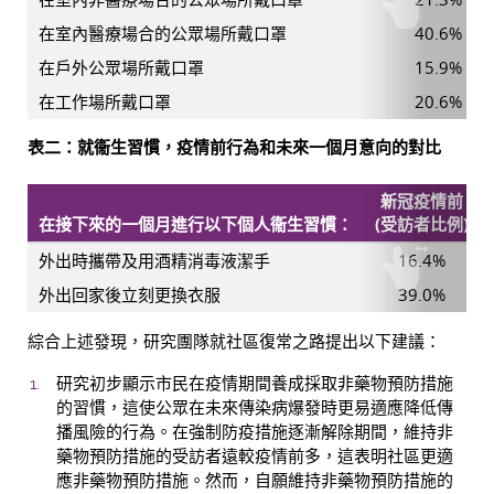
在室內醫療場合的公眾場所戴口罩
40.6%
在戶外公眾場所戴口罩
15.9%
在工作場所戴口罩
20.6%
表二：就衞生習慣，疫情前行為和未來一個月意向的對比
新冠疫情前
在接下來的一個月
進行以下個人衞生習慣：
(受訪者比例)
外出時攜帶及用酒精消毒液潔手
16.4%
外出回家後立刻更換衣服
39.0%
綜合上述發現，研究團隊就社區復常之路提出以下建議：
研究初步顯示市民在疫情期間養成採取非藥物預防措施
的習慣，這使公眾在未來傳染病爆發時更易適應降低傳
播風險的行為。在強制防疫措施逐漸解除期間，維持非
藥物預防措施的受訪者遠較疫情前多，這表明社區更適
應非藥物預防措施。然而，自願維持非藥物預防措施的