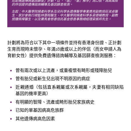
危配偶遺傳病基因篩查」計劃，以「『遺』『基』解孕」為口號，為高風險
的伴侶提供遺傳諮詢輔導及基因篩查檢測。
左起：中大醫學院婦產科學系及兒科學系遺傳醫學專業應用副教授莊淑貞醫
生、家計會執行總監林慧翔醫生、中大醫學院婦產科學系梁德楊教授、副教
授鍾佩樺醫生，以及賽馬會慈善信託基金慈善事務總經理梁振邦先生。
計劃將為符合以下其中一項條件並持有香港身份證、正計劃
生育而現時未懷孕、年滿18歲或以上的伴侶（而女申請人為
育齡女性）提供免費遺傳諮詢輔導及基因篩查檢測服務：
曾有兩次或以上流產，或重複懷有畸形或殘障胎兒
曾有胎兒或新生兒出現不明原因的病症
近親通婚（包括直系親屬或次系親屬，夫妻有相同缺陷
基因的機率更高）
有明顯的智障、流產或畸形胎兒家族病史
已知的單基因病高危族群
其他遺傳病高危因素