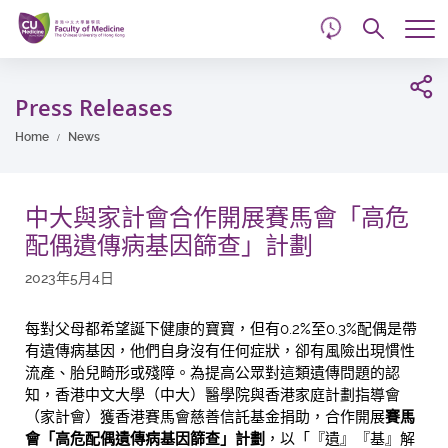
d
Skip
Searc
to
Tog
main
me
Start
content
main
Press Releases
content
Home
News
中大與家計會合作開展賽馬會「高危
配偶遺傳病基因篩查」計劃
2023年5月4日
每對父母都希望誕下健康的寶寶，但有0.2%至0.3%配偶是帶
有遺傳病基因，他們自身沒有任何症狀，卻有風險出現慣性
流產、胎兒畸形或殘障。為提高公眾對這類遺傳問題的認
知，香港中文大學（中大）醫學院與香港家庭計劃指導會
（家計會）獲香港賽馬會慈善信託基金捐助，合作開展
賽馬
會「高危配偶遺傳病基因篩查」計劃
，以「『遺』『基』解