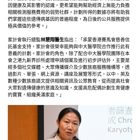
因健康及其影響的認識，更希望能夠幫助經濟上無能力負擔
相關檢測服務費用的弱勢社群。計劃所得的數據亦將有助我
們掌握這些遺傳病基因的普遍程度，為日後的公共服務提供
極具價值的參考。」
家計會執行總監
林慧翔醫生
指出：「承蒙香港賽馬會慈善信
託基金支持，家計會很榮幸能夠與中大醫學院合作推行此有
意義的計劃。家計會的角色，除了配合中大醫學院團隊在本
會之港九新界診所處理申請個案及進行初步評估外，主要是
經多個社交媒體、大眾傳播媒介及少數族裔服務機構等，透
過影片、單張、網上資源、講座及展覽等形式，以中、英及
數種少數族裔語文提供相關資訊及公眾教育，從而提高社會
大眾對遺傳健康的意識及知識，支援高危配偶計劃生育健康
的寶寶，組織美滿家庭。」