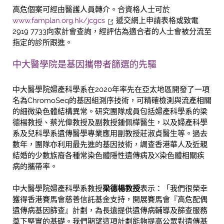
高危個案可經由醫護人員轉介。合資格人士可於
www.famplan.org.hk/jcgcs
遞交網上申請表格或致電
2919 7733向家計會查詢，經評估為適合者的人士會被分流至
指定的診所跟進。
中大醫學院是基因攜帶者篩選的先驅
中大醫學院婦產科學系在2020年率先在亞太地區開發了一項
名為ChromoSeq的基因組測序技術，可精確檢測與流產相關
的細微染色體結構異常。研究團隊成員包括婦產科學系的梁
德楊教授、蔡光偉教授及副教授鍾佩樺醫生，以及婦產科學
系及兒科學系遺傳醫學專業應用副教授莊淑貞醫生等。過去
數年，團隊亦利用最先進的基因技術，調查香港華人及近親
結婚的少數族裔各種常染色體隱性遺傳病及X染色體相關疾
病的攜帶率。
中大醫學院婦產科學系教授
梁德楊教授
表示：「我們很榮幸
獲得香港賽馬會慈善信託基金支持，開展賽馬會『高危配偶
遺傳病基因篩查』計劃，為長遠提供遺傳病輔導及篩查服務
奠下堅實的基礎。我們期望這項計劃能夠提高公眾對遺傳基