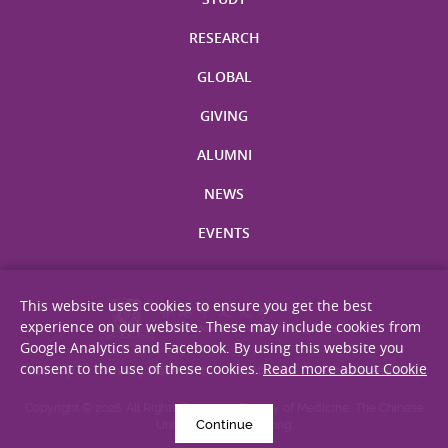
RESEARCH
GLOBAL
GIVING
ALUMNI
NEWS
EVENTS
This website uses cookies to ensure you get the best
experience on our website. These may include cookies from
Google Analytics and Facebook. By using this website you
consent to the use of these cookies.
Read more about Cookie
Site Map
Privacy Statement
Disclaimer
Web Accessibility
Copyright © 2026. All Rights Reserved. Faculty of Medicine, The Chinese
Continue
University of Hong Kong.