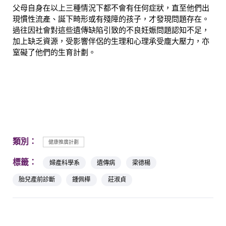
父母自身在以上三種情況下都不會有任何症狀，直至他們出
現慣性流產、誕下畸形或有殘障的孩子，才發現問題存在。
過往因社會對這些遺傳缺陷引致的不良妊娠問題認知不足，
加上缺乏資源，受影響伴侶的生理和心理承受龐大壓力，亦
窒礙了他們的生育計劃。
類別：
健康推廣計劃
標籤：
婦產科學系
遺傳病
梁德楊
胎兒產前診斷
鍾佩樺
莊淑貞