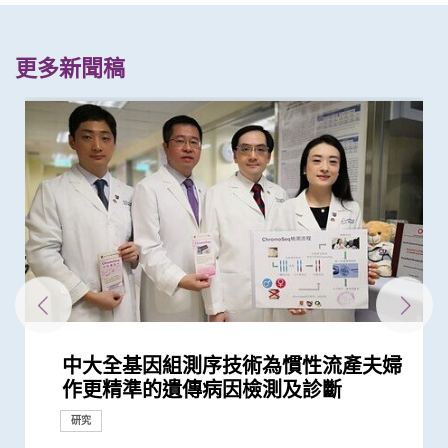
更多新聞稿
中大全基因組測序技術為慣性流產夫婦
中大率先引入全基因組測序技術作胎兒
中大率先引入基因晶(芯)片技術作胎兒
中大全新一站式PGT-Plus方案 精準辨
中大發現治療子宮內膜異位症的新靶點
中大改良英國胎兒醫學基金會之「三重
中大再獲夏約書孤兒症基金會支持新生
中大醫學院長達近20年追蹤研究 揭示
懷未足月孖胎孕婦急性主動脈撕裂 情
中大研究發現部分高危孕婦未能透過阿
中大與倫敦大學瑪麗皇后學院領導全球
中大領導亞洲多中心研究證實早孕期
中大輔助生育技術中心助本港癌症患者
中大研究發現接種疫苗加強劑有效提高
中大與美國貝勒醫學院研究證實阿士匹
中大研究顯示新冠病毒抗體可經母體傳
中大證實改良版高能聚焦超聲波有效治
嬰兒腸道菌群影響一生 中大團隊研
患有多囊卵巢綜合症華人女性的糖尿病
中大研究警示懷孕婦女注意體重增幅
中大建議所有孕婦作口服葡萄糖耐量測
中大推全球首項運用「單細胞基因技
中大發現本港孕婦乙肝帶菌率維持偏高
中大證實注射「加壓素」可有效降低宮
中大與夏約書孤兒症基金會攜手合作
中大首推全港脆性X綜合症 (X染色體易
中大與美國專家攜手合作進行臨床遺傳
作更精準的遺傳病因檢測及診斷
產前診斷
產前診斷
識傳統檢測中複雜基因異常「盲點」
及藥物
檢測方法」 證可提升亞洲孕婦「早產
兒篩查服務 新增「先天性腎上腺皮質
妊娠糖尿及懷孕期血糖上升對孕婦及子
況極罕見危急 中大威院跨專科團隊成
士匹靈預防妊娠毒血症的原因
最大型「縮時成像培養箱」研究 發現
「早產妊娠毒血症」篩查及預防 有助
保存生殖能力
母乳中新冠病毒抗體 保護年幼嬰兒
靈可減慢妊娠代謝時鐘 降低患妊娠毒
至胎兒
療子宮肌瘤
「三歲定八十」之謎
風險是非患病人士的4倍
試 全港兩成孕婦患妊娠糖尿 研究發現
術」檢測卵子質素研究 破解卵子老化
與25年前未引入初生嬰兒全面疫苗計劃
腔鏡子宮肌瘤切除術風險
於本港率先推出新生兒代謝篩查計劃
裂症) 篩查服務
學培訓 設立本港首個一站式遺傳病門
研究
降低人工受孕流產及異常妊娠風險
妊娠毒血症檢出率」一倍
增生症」檢測
女的長期健康風險
功為孕婦緊急修復主動脈保三命
以此技術培養體外受精胚胎效果與傳...
高危孕婦減四成患病風險 與威院推行...
血症風險
其子女糖尿病風險為同齡兒童3倍
及女性不育之謎
時相若
診服務
研究
研究
研究
研究
研究
研究
研究
研究
研究
研究
研究
研究
捐款
臨床服務
研究
研究
捐款
研究
臨床服務
研究
研究
研究
研究
研究
研究
國際合作