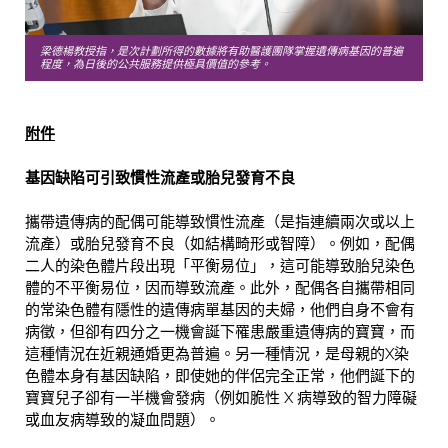
梁德楊教授指，是次計劃所得的數據將有助醫護團隊掌握遺傳病基因的普遍
程度，為日後的公共服務提供極具價值的參考。
附件
基因缺陷可引致慣性流產或胎兒
發育不良
攜帶遺傳病的配偶可能導致慣性流產（是指連續兩次或以上
流產）或胎兒發育不良（如結構畸形或智障）。例如，配偶
二人的染色體片段出現「平衡易位」，這可能導致胎兒染色
體的不平衡易位，因而導致流產。此外，配偶各自攜帶相同
的常染色體有隱性的遺傳病單基因的夫婦，他們自身不會有
病徵，但卻有四分之一機會誕下罹患嚴重遺傳病的寶寶，而
這種情況在近親通婚更為普遍。另一種情況，是母親的X染
色體本身有基因缺陷，即使她的伴侶完全正常，他們誕下的
寶寶兒子卻有一半機會發病（例如脆性 X 病導致的智力障礙
或血友病導致的凝血問題）。