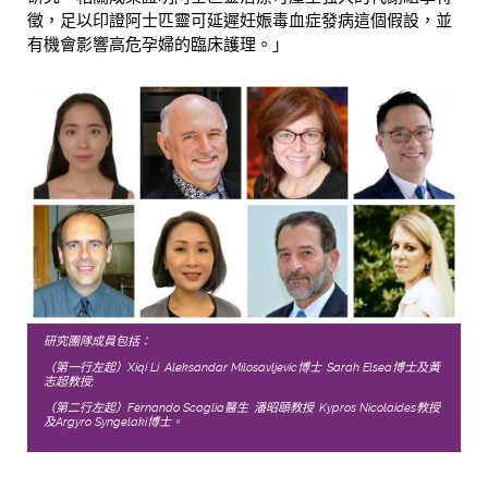
徵，足以印證阿士匹靈可延遲妊娠毒血症發病這個假設，並
有機會影響高危孕婦的臨床護理。」
研究團隊成員包括：
（第一行左起）Xiqi Li, Aleksandar Milosavljevic博士, Sarah Elsea博士及黃
志超教授;
（第二行左起）Fernando Scaglia醫生, 潘昭頤教授, Kypros Nicolaides教授
及Argyro Syngelaki博士。