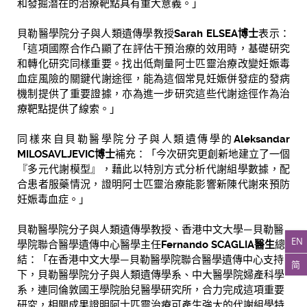
和發掘潛在的治療靶點具有重大意義。」
貝勒醫學院分子與人類遺傳學教授
Sarah ELSEA
博士
表示：
「這項國際合作凸顯了在評估干預治療的效用時，基礎研究
和轉化研究同樣重要。找出低劑量阿士匹靈治療改變妊娠毒
血症風險的關鍵代謝途徑，能為這個常見妊娠併發症的發病
機制提供了重要證據，亦為進一步研究這些代謝途徑作為治
療靶點提供了線索。」
同樣來自貝勒醫學院分子與人類遺傳學的
Aleksandar
MILOSAVLJEVIC
博士
補充：「今次研究更創新地建立了一個
『多元代謝模型』，藉此以特別方式分析代謝組學數據，配
合患者服藥情況，證明阿士匹靈治療能影響新陳代謝來預防
妊娠毒血症。」
貝勒醫學院分子與人類遺傳學教授、香港中文大學—貝勒醫
EN
學院聯合醫學遺傳中心醫學主任
Fernando SCAGLIA醫生
總
結：「在香港中文大學—貝勒醫學院聯合醫學遺傳中心支持
简
下，貝勒醫學院分子與人類遺傳學系、中大醫學院婦產科學
系，連同倫敦國王學院胎兒醫學研究所，合力完成這項重要
研究，相關成果證明阿士匹靈治療可產生強大的代謝組學特