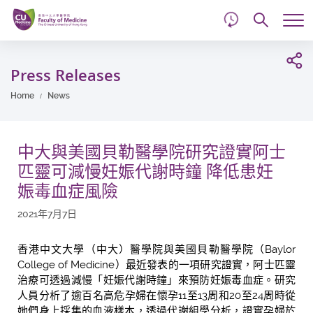
d
Skip
Searc
to
Tog
main
me
Start
content
main
Press Releases
content
Home
News
中大與美國貝勒醫學院研究證實阿士
匹靈可減慢妊娠代謝時鐘 降低患妊
娠毒血症風險
2021年7月7日
香港中文大學（中大）醫學院與美國貝勒醫學院（Baylor
College of Medicine）最近發表的一項研究證實，阿士匹靈
治療可透過減慢「妊娠代謝時鐘」來預防妊娠毒血症。研究
人員分析了逾百名高危孕婦在懷孕11至13周和20至24周時從
她們身上採集的血液樣本，透過代謝組學分析，證實孕婦於