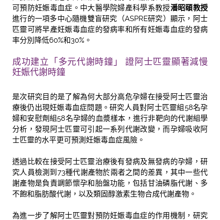
可預防妊娠毒血症。中大醫學院婦產科學系教授
潘昭頤教授
進行的一項多中心隨機雙盲研究（ASPRE研究）顯示，阿士
匹靈可將早產妊娠毒血症的發病率和所有妊娠毒血症的發病
率分別降低60%和30%。
成功建立「多元代謝時鐘」 證阿士匹靈顯著減慢
妊娠代謝時鐘
是次研究目的是了解為何大部分高危孕婦在接受阿士匹靈治
療後仍出現妊娠毒血症問題。研究人員對阿士匹靈組58名孕
婦和安慰劑組58名孕婦的血漿樣本，進行非靶向的代謝組學
分析，發現阿士匹靈可引起一系列代謝改變，而孕婦吸收阿
士匹靈的水平更可預測妊娠毒血症風險。
透過比較在接受阿士匹靈治療後有發病及無發病的孕婦，研
究人員檢測到73種代謝產物於兩者之間的差異，其中一些代
謝產物是負責調節懷孕和胎盤功能，包括甘油磷脂代謝、多
不飽和脂肪酸代謝，以及類固醇激素生物合成代謝產物。
為進一步了解阿士匹靈對預防妊娠毒血症的作用機制，研究