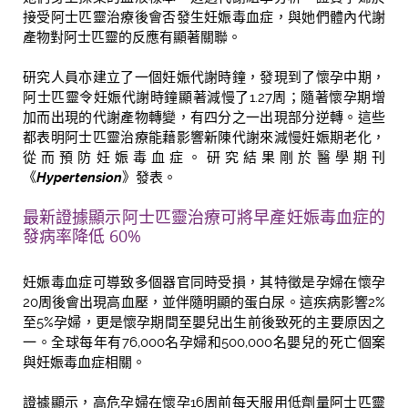
接受阿士匹靈治療後會否發生妊娠毒血症，與她們體內代謝
產物對阿士匹靈的反應有顯著關聯。
研究人員亦建立了一個妊娠代謝時鐘，發現到了懷孕中期，
阿士匹靈令妊娠代謝時鐘顯著減慢了1.27周；隨著懷孕期增
加而出現的代謝產物轉變，有四分之一出現部分逆轉。這些
都表明阿士匹靈治療能藉影響新陳代謝來減慢妊娠期老化，
從而預防妊娠毒血症。研究結果剛於醫學期刊
《
Hypertension
》發表。
最新證據顯示阿士匹靈治療可將早產妊娠毒血症的
發病率降低 60%
妊娠毒血症可導致多個器官同時受損，其特徵是孕婦在懷孕
20周後會出現高血壓，並伴隨明顯的蛋白尿。這疾病影響2%
至5%孕婦，更是懷孕期間至嬰兒出生前後致死的主要原因之
一。全球每年有76,000名孕婦和500,000名嬰兒的死亡個案
與妊娠毒血症相關。
證據顯示，高危孕婦在懷孕16周前每天服用低劑量阿士匹靈