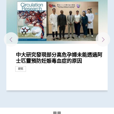
中大研究發現部分高危孕婦未能透過阿
中大發現治療子宮內膜異位症的新靶點
中大醫學院長達近20年追蹤研究 揭示
中大領導亞洲多中心研究證實早孕期
中大研究發現接種疫苗加強劑有效提高
中大改良英國胎兒醫學基金會之「三重
中大與美國專家攜手合作進行臨床遺傳
中大全新一站式PGT-Plus方案 精準辨
中大醫學院潘昭頤教授獲頒「裘槎優秀
懷未足月孖胎孕婦急性主動脈撕裂 情
中大成功利用自家研發的腹腔鏡機械人
中大獲研資局2025/26年度「策略專題
中大醫學院跨國合作研究成功開發針對
中大醫學院與正大天晴簽署合作框架協
中大與倫敦大學瑪麗皇后學院領導全球
中大與歐美合作夥伴共同領導國際研究
中大領導之國際研究發現2型糖尿病患
中大醫學院與奧林巴斯簽署合作備忘錄
中大輔助生育技術中心助本港癌症患者
中大與家計會合作開展賽馬會「高危配
中大醫學院聯同韓國知名學府為肺癌免
中大醫學院發現東亞地區肺癌發病率及
中大聯同港大及倫敦大學學院破解基因
中大研究顯示新冠病毒抗體可經母體傳
中大醫學院聯同全球糖尿病知名專家合
中大證實改良版高能聚焦超聲波有效治
中大全基因組測序技術為慣性流產夫婦
中大醫學院與阿斯利康首度合作糖尿病
患有多囊卵巢綜合症華人女性的糖尿病
中大率先引入全基因組測序技術作胎兒
中大研究警示懷孕婦女注意體重增幅
中大建議所有孕婦作口服葡萄糖耐量測
中大推全球首項運用「單細胞基因技
中大再獲夏約書孤兒症基金會支持新生
中大發現本港孕婦乙肝帶菌率維持偏高
中文大學與倫敦帝國學院共同推動創新
中大證實注射「加壓素」可有效降低宮
中大與夏約書孤兒症基金會攜手合作
中大首推全港脆性X綜合症 (X染色體易
中大在內鏡技術取得重大突破 成功完
中大率先引入基因晶(芯)片技術作胎兒
士匹靈預防妊娠毒血症的原因
及藥物
妊娠糖尿及懷孕期血糖上升對孕婦及子
「早產妊娠毒血症」篩查及預防 有助
母乳中新冠病毒抗體 保護年幼嬰兒
檢測方法」 證可提升亞洲孕婦「早產
學培訓 設立本港首個一站式遺傳病門
識傳統檢測中複雜基因異常「盲點」
醫學科研者獎2026」
況極罕見危急 中大威院跨專科團隊成
完成橫跨歐亞三地20,000公里遙距手術
研究資助金」撥款3,150萬港元
華人群體的「1型糖尿病基因風險評
議 緊密結合及發揮內地與香港醫藥創
最大型「縮時成像培養箱」研究 發現
為自閉症患者男女失衡比例帶來嶄新見
者併發腎病及心血管疾病的代謝生物標
共建「臨床前及臨床研究中心」 發展
保存生殖能力
偶遺傳病基因篩查」計劃
疫療法開發人工智能分析工具
死亡率冠絕全球
突變引致先天性巨結腸症機制 為開發
至胎兒
作四年 為《刺針》制定糖尿病多元綜
療子宮肌瘤
作更精準的遺傳病因檢測及診斷
腎病研究 制訂全球應對糖尿病腎病新
風險是非患病人士的4倍
產前診斷
試 全港兩成孕婦患妊娠糖尿 研究發現
術」檢測卵子質素研究 破解卵子老化
兒篩查服務 新增「先天性腎上腺皮質
與25年前未引入初生嬰兒全面疫苗計劃
醫療科技
腔鏡子宮肌瘤切除術風險
於本港率先推出新生兒代謝篩查計劃
裂症) 篩查服務
成全港首宗無創內鏡機械人手術
產前診斷
研究
女的長期健康風險
高危孕婦減四成患病風險 與威院推行...
妊娠毒血症檢出率」一倍
診服務
降低人工受孕流產及異常妊娠風險
功為孕婦緊急修復主動脈保三命
彰顯香港突破地域界限 匯聚國際知名...
分」工具 大幅提升糖尿病分類診斷準...
新科研、人才培訓、轉化和產業優勢
以此技術培養體外受精胚胎效果與傳...
解
誌物
內鏡及腹腔鏡創新科技
嶄新治療方案提供線索
合策略
策略
其子女糖尿病風險為同齡兒童3倍
及女性不育之謎
增生症」檢測
時相若
研究
研究
研究
獎項及榮譽
研究
研究
健康推廣計劃
研究
研究
研究
研究
研究
研究
研究
國際合作
研究
捐款
臨床服務
外科創新技術
研究
研究
研究
研究
國際合作
研究
臨床服務
外科創新技術
研究
國際合作
研究
研究
研究
外科創新技術
研究
國際合作
國際合作
研究
研究
捐款
研究