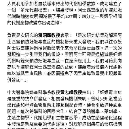
人員利用參加者血漿樣本得出的代謝組學數據，成功建立了
一個「多元代謝模型」。結果發現，阿士匹靈組的孕婦妊娠
代謝時鐘速度明顯減慢了平均1.27周；四分之一與懷孕相關
的代謝產物改變亦出現逆轉。
負責是次研究的
潘昭頤教授
表示：「是次研究結果為解釋阿
士匹靈預防妊娠毒血症的機制帶來重大發現。我們以往假設
阿士匹靈能透過推遲胎盤老化來預防妊娠毒血症。這一次的
發現進一步引證我們的假設，證明阿士匹靈是通過減慢妊娠
代謝時鐘來預防妊娠毒血症。在臨床應用上，我們可藉此向
高危孕婦解釋阿士匹靈治療的益處，能藉着減慢體內代謝系
統以減低早產風險，亦因而避免了因早產導致母嬰出現嚴重
併發症。」
中大醫學院婦產科學系教授
黃志超教授
指出：「妊娠毒血症
是嚴重的致命併發症，相關發病機制未明，暫時只知道當胎
盤代謝和母體血管反應未能互相配合時，便會引致這種嚴重
問題。這次跨學科的國際合作，結合了母胎醫學、藥劑學、
生殖生物學、代謝組學和生物信息學，成功在胎盤老化過程
中發現嶄新及重要的代謝途徑，對理解這個疾病的發病機制