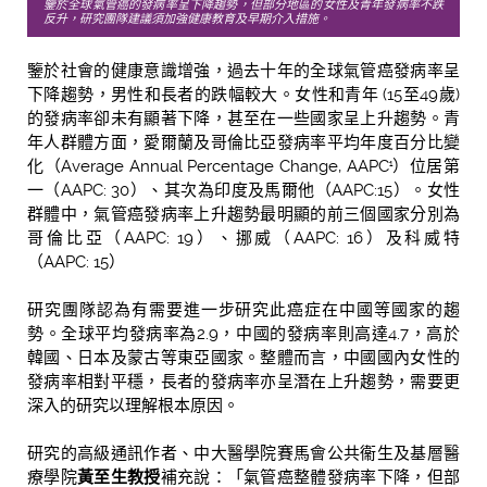
鑒於全球氣管癌的發病率呈下降趨勢，但部分地區的女性及青年發病率不跌
反升，研究團隊建議須加強健康教育及早期介入措施。
鑒於社會的健康意識增強，過去十年的全球氣管癌發病率呈
下降趨勢，男性和長者的跌幅較大。女性和青年
(15至49歲)
的發病率卻
未有顯著下降，甚至在一些國家呈上升趨勢。青
年人群體方面，愛爾蘭及哥倫比亞發病率
平均年度百分比變
化（Average Annual Percentage Change, AAPC
）位居第
1
一
（
AAPC: 30
）、其次為印度及馬爾他（
AAPC:15
）。女性
群體中，氣管癌發病率上升趨勢最明顯的前三個國家分別為
哥倫比亞（
AAPC: 19
）、挪威（
AAPC: 16
）及科威特
（
AAPC: 15
）
研究團隊認為有需要進一步研究此癌症在中國等國家的趨
勢。全球平均發病率為
2.9
，中國的發病率則高達
4.7
，高於
韓國、日本及蒙古等東亞國家。整體而言，中國國內女性的
發病率相對平穩，長者的發病率亦呈潛在上升趨勢，需要更
深入的研究以理解根本原因。
研究的高級通訊作者、中大醫學院賽馬會公共衞生及基層醫
療學院
黃至生教授
補充說：「氣管癌整體發病率下降，但部