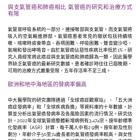
與支氣管癌和肺癌相比 氣管癌的研究和治療方式
有限
氣管是呼吸系統的一部分，連接喉部與支氣管，而支氣管將
吸入的空氣輸進肺部。氣管癌患者常見的徵狀包括持續咳
嗽、咳嗽時痰會帶血、吞嚥困難、呼吸困難、聲音變沙啞、
氣喘和發出哮鳴音。由於氣管癌佔惡性疾病比率低於1%，研
究人員經常將此癌症與支氣管癌和肺癌歸為一類，因此醫學
界缺乏氣管癌的最新研究數據。患者確診時往往已屆晚期，
可用的治療方式嚴重受限，五年存活率不足三成。
歐洲和地中海地區的發病率偏高
中大醫學院的研究團隊通過「全球癌症觀察站」、「五大洲
癌症發病率」和「全球疾病負擔」等資料庫的十年數據，計
算並分析出氣管癌發病率及各風險因素的流行情況。研究估
計，2022年全球氣管癌整體新增病例有3,474宗。按年齡標準
化發病率（ASR）計算，每千萬人中有2.9例。按年齡及性別
劃分，年齡介乎50至74歲長者的氣管癌發病率較高。與女性