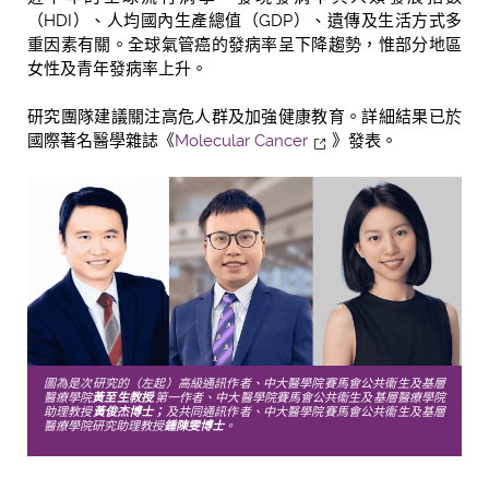
（HDI）、人均國內生產總值（GDP）、遺傳及生活方式多
重因素有關。全球氣管癌的發病率呈下降趨勢，惟部分地區
女性及青年發病率上升。
研究團隊建議關注高危人群及加強健康教育。詳細結果已於
國際著名醫學雜誌《
Molecular Cancer
》發表。
圖為是次研究的（左起）高級通訊作者、中大醫學院賽馬會公共衞生及基層
醫療學院
黃至生教授
;第一作者、中大醫學院賽馬會公共衞生及基層醫療學院
助理教授
黃俊杰博士；
及共同通訊作者、中大醫學院賽馬會公共衞生及基層
醫療學院研究助理教授
鍾陳雯博士
。