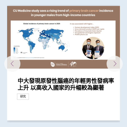
中大發現原發性腦癌的年輕男性發病率
中大發現間皮瘤的女性發病率上升 高
中大發現多發性骨髓瘤發病率上升 以
中大醫學院全球研究揭示頭頸癌發病風
中大舉辦「健康校園論壇」推廣跨界別
中大發現全球喉癌發病率呈下降趨勢
中大證實「醫健通」健康管理功能有助
中大發現小腸癌在全球及本港發病率明
中大發現霍奇金淋巴癌發病率以亞洲升
中大醫學院發現東亞地區肺癌發病率及
中大醫學院調查發現 僅4分之1未接種
中大醫學院推算全港約有二萬名未被發
中大醫學院調查發現政府在推動新冠疫
中大醫學院研究顯示吸煙為全球膀胱癌
中大醫學院發現胰臟癌有全球上升及年
中大招募三千港人 偵查隱性新冠感染
香港中文大學 – 埃克塞特大學環境持續
中大研究發現本地每5名口咽癌患者1人
大腸癌將成為香港頭號癌症 中大引入
中大首創大腸瘜肉預測指數及早預防腸
中大匯聚逾200位區域專家 探討私人醫
中大與香港消防處簽署備忘錄 合辦必
賽馬會 We WATCH 優活健康計劃 優活
「賽馬會共建健康家庭計劃」開展第二
中大領導國際研究證實內地研發藥物
逾140位來自八個國家及地區代表雲集
中大完成全球首個分析溫度對人體近
中大醫學院研究顯示口服抗病毒藥物
中大與港大領導研究顯示長期暴露於
中大與東南亞及英國學府共同研究 為
中大研究顯示口服抗病毒藥物「帕克斯
中大與歐美合作夥伴共同領導國際研究
中大成功研發精準計算模型 準確預測
中大舉辦「健康校園論壇」推廣學童精
中大分析文字報告發現新冠症狀會隨病
中大開發與多種癌症相關的纖維母細胞
200多位亞太區公共衞生界代表雲集中
中大推出「賽馬會 We WATCH 優活健
中大研究顯示香港人雖長壽但老年殘疾
陳德章教授獲歐洲腫瘤學會頒發「終身
中大醫學院一期臨床研究中心成立十周
中大輔助生育技術中心助本港癌症患者
中大研究證實「血漿DNA」篩查能偵測
新冠疫苗復必泰及科興引發之「T細胞
中大醫學院大型臨床研究證實口服微膠
中大醫學院腸胃科率領全球多國專家制
中大研究顯示新冠風土化期間市民願意
中大醫學院開展「賽馬會痛『正』能量
中大醫學院開展「賽馬會共建健康家庭
中大破解癌痛秘密 確定新治療靶點緩
中大研究建議本港安老院舍應維持現有
中大港大研究發現新冠口服藥可降低住
中大全球首證血糖波動不穩的肥胖型糖
中大成功開發實時生物信息平台評估新
港大及中大醫學院聯合研究發現已接種
中大成功以單細胞分辨率拆解肺癌 揭
中大研究發現半數受訪兒童癌症康復者
中大研發電腦演算平台 創新通過基因
中大研究顯示空氣污染地區居住者 可
中大醫學院研究證實手提心臟超聲波掃
中大成功研發「全自動視網膜圖像分
中大研究顯示社區接觸環境對新冠肺炎
中大醫學院團隊發現B細胞及基因
香港中文大學健康公平研究所成立 發
中大醫學院團隊發現一種新型生物標記
中大醫學院與四川大學華西臨床醫學院
中大醫學院公布「2019新型冠狀病毒社
香港中文大學賽馬會長者痛症緩解計劃
中大將開展最新「細胞治療」臨床研究
響應世界高血壓日 中大推動「全民關
中大成功應用混合手術室「經氣管微波
「香港中文大學敬霆靜觀研究與培訓中
李嘉誠基金會啟動《愛能助》兒童癌症
中大研究揭示子宮頸癌疫苗接種計劃的
莫樹錦教授獲歐洲腫瘤學會頒發「終身
中大腫瘤學系獲國際肺癌研究協會頒發
「中大賽馬會齊心防癌計劃」啟動 免
中大證新治療方案較常規治療有效延長
中大研究揭示全球大腸癌發病率有年輕
中大利用「混合手術室」結合「電磁導
中大率跨國研究證實免疫療法對晚期鼻
中大研究顯示「行為激活及靜觀結合療
中大研究證「消融化療栓塞術」有效延
中大研究獲世界頂尖醫學期刊推崇
中大港大合作開展復發性卵巢癌藥物基
中大醫學院楊永強教授在莫慶堯訪問學
中大完成二萬人「血漿DNA」鼻咽癌篩
中大領導ALK陽性肺腺癌研究證實 新標
中大成功揭示腫瘤免疫逃脱新機制 開
中大成功破解鼻咽癌全基因組圖譜 突
中大進行亞洲首項家居清潔劑對兒童健
中大醫科生研究發現本港高血壓人士藥
香港中文大學全球衞生中心傑出講座系
第七屆華人地區醫護人員紓緩治療研討
香港中文大學全球衞生中心傑出講座系
中大歡迎政府資助大腸癌篩查 全港性
中大完成經皮穿刺納米刀動物實驗及成
中大聯同七間醫院進行亞洲首個臨床研
兩大合辦第五屆華人地區醫護人員紓緩
中大率先研發嶄新電腦輔助腫瘤手術治
中大成功研發全自動化視網膜圖像分析
中大「環保新思維」系列 中大建議香
中大促請單車使用者佩戴頭盔及其他防
(只提供英文版本) Opening
中大發現本港三成無病徵的市民被確診
香港中文大學那打素護理學院主辦 第
CCOU災害與人道救援研究所成立典禮
中大「環保新思維」系列 研究發現本
上升 以高收入國家的升幅較為顯著
收入國家的發病率較高
高收入國家的男性長者升幅最為顯著
險存在地域差異 本港整體發病率高於
身心健康計劃 及早加強學童抗逆力
部分地區女性發病人數不跌反升
糖尿病自我管理
顯上升 高收入地區發病率較高
幅最為顯著 本港男士發病率上升幅度
死亡率冠絕全球
新冠疫苗人士有意於未來半年接種 必
現新冠感染者 研究證實本港所有疫苗
苗接種上扮演最重要角色
主因 聯同多國專家制訂「經尿道膀胱
輕化趨勢 女性上升幅度較高
拆解防疫關鍵
與應變聯合研究中心 進行亞洲首個
感染HPV病毒 推公眾篩查以了解口腔感
大腸膠囊內視鏡助預防大腸癌
癌
療保險如何推動全民健康覆蓋
修學科 為公共衞生和體育運動人才賦
健康國際會議 引領生活方式醫學 社區
階段 加強支援本港多元族裔社群精神
D3S-001抗癌成效 有效治療肺癌、結直
中大 探討私人醫療保險在亞太地區醫
3,000種血漿蛋白影響的研究 發現超過
「帕克斯洛維德」可將免疫力弱患者的
PM2.5環境 罹患糖尿病前期和糖尿病的
大型語言模型在公共衞生研究中的角色
洛維德」可降低新冠住院患者急症期後
為自閉症患者男女失衡比例帶來嶄新見
病毒基因進化 助提升流感疫苗功效
神健康 鼓勵參照世衛「健康促進學校
毒變異及疫苗接種情況改變 並證實人
分子分類方法 助進一步了解癌症進展
大 探討疫後醫療系統和社區抗疫力
康計劃」全港首次採用「生活方式醫
問題嚴重 地區間存在顯著社會經濟不
成就獎」 表彰其對全球鼻咽癌研究的
年 完成逾150項早期臨床試驗項目 助癌
保存生殖能力
到早期沒有病徵的鼻咽癌 並反映日後
反應」可有效預防不同新冠病毒變異株
囊活菌配方SIM01有效紓緩新冠後遺症
定臨床指引 以「非入侵性生物標誌
繼續戴口罩及用酒精消毒液潔手 但接
計劃」 引入創新痛症管理方法 連繫社
計劃」 助少數族裔提升健康管理能力
解癌症病人痛苦
防疫措施
院患者死亡風險近八成 並可顯著減低
尿病患者有較高患癌風險 並證實接受
冠疫苗效用 針對變異病毒 準確度達
疫苗人士 在感染新型冠狀病毒變異株
示腫瘤形成機制 有望開發新肺癌療法
曾使用替代補充療法 或存在「藥療相
數據實時評估疫苗功效
安全地透過定期運動預防罹患糖尿病
瞄器有效篩查胸主動脈瘤
析」技術計算自閉症風險 可用於自閉
傳播起關鍵作用 娛樂場所是傳播次數
GPR18可預測多種癌症的存活期
布本港住屋負擔能力對身心健康的影響
可在頭頸癌患者中預測長一倍的存活期
共同領導全球首個 人體CRISPR基因編
區研究」結果
初步數據顯示九成受訪長者有兩個或以
首階段引入CAR-T治療血癌新方法
注血壓月」 呼籲大眾關注血壓
消融術」 無創治肺癌成亞太首例
心」成立
項目 資助兒童罕見癌症
成功關鍵
成就獎」全球第一人將晚期肺癌治療
「傑出癌症關顧團隊」獎項
費為萬名市民進行檢測 研肥胖與多種
晚期肺癌病人存活期
化趨勢
航支氣管鏡」技術 實時影像追蹤及抽
咽癌病人有效
法」有助降低重性抑鬱症風險
長肝癌患者無惡化存活期兩倍
因組學研究 免費為百名本地病人提供
人講座談「善終治療」
查研究 大幅推前癌症發現期數
靶藥成效超現時標準療法兩倍
拓「免疫療法」新方向
破性結果有助發展個人化治療
康影響的全面流行病學研究 發現經常
物依從性未如理想 僅五成患者血壓受
列： Public Health England理念及應
會 鼓勵延伸紓緩治療服務至社區
列： 南非國家衞生部部長分享伊波拉
大腸癌篩查計劃結果顯示約一成半參加
功進行經皮穿刺納米刀腫瘤治療 治癌
究 發現嶄新「植入式擾流器」能有效
治療研討會
療骨腫瘤病人 大大提高手術精確度
系統 有助糖尿病患者預防中風
港新空氣質素指標不應忽視粗顆粒污染
護措施 以減輕意外引致的腦創傷
Ceremony of International
有大腸癌前期腫瘤
五屆泛太平洋護理會議暨第七屆癌症護
今日順利舉行
港車輛排放二氧化氮比例有增加趨勢
獎項及榮譽
全球平均水平 全球女性發病風險趨升
全球之冠
須盡快增加接種誘因
接種者均產生中和抗體 呼籲透過接種...
腫瘤整塊切除術」的臨床指引
「藍色空間對身心健康」研究 發現「...
染HPV情況
能
推動健康老齡化
健康
腸癌、胰腺癌等多種實體腫瘤
療系統的策略角色
八成與「血壓上升」或「缺血性心臟...
新冠後死亡風險降低42% 並揭示其與...
風險較高
帶來嶄新見解
死亡和出現後遺症的風險
解
框架」 支援構建健康校園
工智能大型語言模型有助傳染病研究
並改良治療方案
學」 助中年人預防慢性疾病
平等狀況
領導地位及重大貢獻
症及糖尿病患者確立新治療藥物
患鼻咽癌風險
引起的嚴重疾病
物」篩查大腸癌
種新冠疫苗加強劑意願偏低
區支援服務
門診患者入院率近九成
一類常用降血壓藥物的糖尿病患者患...
95%
Omicron後能對不同的新冠病毒變異...
互作用」風險
症篩查 及早為患者提供治療
最多的主要接觸環境
研究結果
輯治療肺癌臨床試驗 證實修改T細胞...
上疼痛部位
「個人化」 被譽為「腫瘤學傳奇」
癌症關係
取微細病變組織 能診治少至2毫米...
分析
使用家居清潔劑可增加引發兒童鼻炎...
控
對公共衞生危機經驗分享
疫情對南非及非洲大陸的影響
者有癌症或癌前病變
技術新突破
治療腦動脈瘤
物
Conference on Global Health and...
理研討會
或與政府推行柴油改善計劃有關
研究
研究
研究
健康推廣計劃
研究
研究
研究
研究
研究
研究
研究
外科創新技術
臨床服務
研討會
研究
研討會
研究
研究
捐款
研究
研究
研究
研究
研究
研究
研究
研究
研究
研究
健康推廣計劃
外科創新技術
研究
捐款
研究
獎項及榮譽
研究
研究
研究
研究
研究
研討會
研究
研究
研究
研究
研討會
研討會
外科創新技術
研究
研究
研究
教育
研究
研究
研究
研究
研究
研究
研究
醫學教育
健康推廣計劃
健康推廣計劃
研究
健康推廣計劃
研究
研究
研究
研究
研究
研究
健康推廣計劃
研究
研究
健康推廣計劃
研究
獎項及榮譽
研究
研究
研究
研究
研究
研究
研究
研究
研究
研究
研究
研究
研究
研究
研究
健康推廣計劃
獎項及榮譽
健康推廣計劃
外科創新技術
研究
研究
研究
研討會
外科創新技術
研究
研究
研究
研究
研討會
研討會
研究