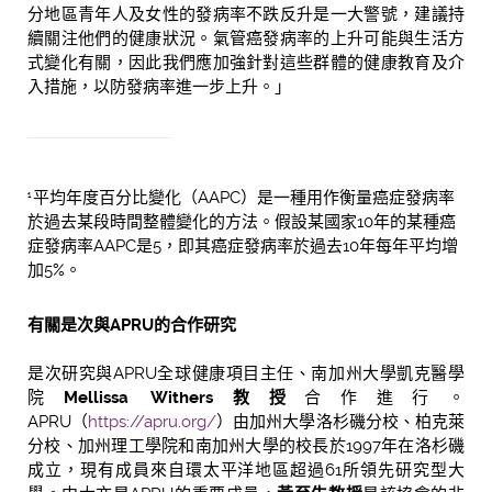
分地區青年人及女性的發病率不跌反升是一大警號，建議持
續關注他們的健康狀況。氣管癌發病率的上升可能與生活方
式變化有關，因此我們應加強針對這些群體的健康教育及介
入措施，以防發病率進一步上升。」
平均年度百分比變化（AAPC）是一種用作衡量癌症發病率
1
於過去某段時間整體變化的方法。假設某國家10年的某種癌
症發病率AAPC是5，即其癌症發病率於過去10年每年平均增
加5%。
有關是次與
APRU
的合作研究
是次研究與APRU全球健康項目主任、南加州大學凱克醫學
院
Mellissa Withers
教授
合作進行。
APRU（
https://apru.org/
）由加州大學洛杉磯分校、柏克萊
分校、加州理工學院和南加州大學的校長於1997年在洛杉磯
成立，現有成員來自環太平洋地區超過61所領先研究型大