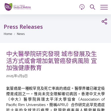
d
Skip
Searc
to
Tog
main
me
Start
content
main
Press Releases
content
Home
News
中大醫學院研究發現 城市發展及生
活方式或會增加氣管癌發病風險 宜
加強健康教育
2025年1月9日
氣管癌是一種較罕見及死亡率高的癌症。醫學界雖已確定吸
煙是成因之一，惟尚未完全理解確切病因。香港中文大學
（中大）醫學院與環太平洋大學協會（Association of
Pacific Rim Universities，簡稱APRU）合作研究此罕見癌症
近十年的全球流行病學，發現發病率與人類發展指數