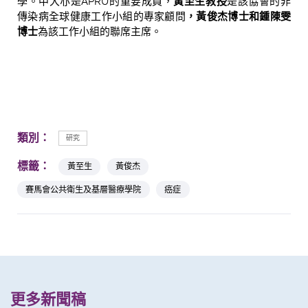
學。中大亦是APRU的重要成員，
黃至生教授
是該協會的非
傳染病全球健康工作小組的專家顧問
，黃俊杰博士和鍾陳雯
博士
為該工作小組的聯席主席。
類別：
研究
標籤：
黃至生
黃俊杰
賽馬會公共衛生及基層醫療學院
癌症
更多新聞稿