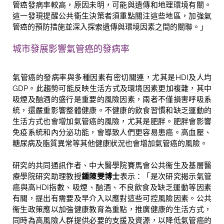
管癌發病率較高，原因未明，可能與遺傳和地理環境有關。
這一發現提醒公共衞生決策者須重點關注這些地區，加強氣
管癌的預防措施並深入探索遺傳與環境因素之間的關聯。」
城市發展影響氣管癌的發病率
氣管癌的發病率與多種因素有密切關連，尤其是HDI及人均
GDP。此趨勢可能反映生活方式及環境因素更加複雜，其中
吸煙及酗酒的盛行是重要的風險因素，兩者不僅損害呼吸系
統，還嚴重影響整體健康。不健康的飲食習慣和缺乏運動的
生活方式也會增加氣管癌的風險，尤其是肥胖。肥胖會影響
免疫系統和內分泌功能，會導致人們更容易患癌。高血壓、
糖尿病及脂質異常等其他健康狀況也會增加氣管癌的風險。
研究的共同通訊作者、中大醫學院賽馬會公共衞生及基層醫
療學院研究助理教授
鍾陳雯博士
表示：「是次研究揭示氣管
癌與高HDI指數、吸煙、酗酒、不良飲食及缺乏運動等因素
有關，提出有需要及早介入以應對這些可控風險因素。公共
衞生政策應以加強健康教育為重點，推廣健康的生活方式，
同時為高風險人群提供必要的支援及資源，以降低氣管癌的