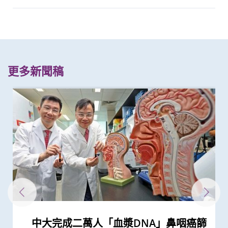
更多新聞稿
中大完成二萬人「血漿DNA」鼻咽癌篩
中大研究證實「血漿DNA」篩查能偵測
莫樹錦教授獲歐洲腫瘤學會頒發「終身
中大領導ALK陽性肺腺癌研究證實 新標
中大推全港大型「鼻咽癌血液測試研究
中大證新治療方案較常規治療有效延長
中大成功破解鼻咽癌全基因組圖譜 突
中大率國際研究 訂治療肺癌基因變異
中大合作研究改變全球肺腺癌治療方向
中大與多名全球專家共同牽頭跨國肺癌
中大領導國際研究證實內地研發藥物
中大成功識別「血漿EB病毒DNA」癌
中大醫學院與正大天晴簽署合作框架協
陳德章教授獲歐洲腫瘤學會頒發「終身
中大醫學院與國際肺癌團隊測試免疫治
中大與國際團隊領導肺癌研究 證實
中大醫學院聯同韓國知名學府為肺癌免
中大醫學院三位學者榮膺「2020年全球
中大醫學院莫樹錦教授成首位來自亞洲
中大醫學院盧煜明教授榮獲有「科學界
中大醫學院與四川大學華西臨床醫學院
「全球20位頂尖轉化研究科學家」 中
中大成功應用混合手術室「經氣管微波
中大腫瘤學系獲國際肺癌研究協會頒發
中大盧煜明教授再度獲選「全球20位頂
中大利用「混合手術室」結合「電磁導
中大率跨國研究證實免疫療法對晚期鼻
中大兩研究獲國家科學技術獎勵
中大醫學院兩教授齊獲「藥明康德生命
中大盧煜明教授獲頒首屆「未來科學大
中大盧煜明教授榮獲被喻為諾貝爾獎預
中大盧煜明教授榮獲有「中國諾貝爾」
中大盧煜明教授成世界首位華人獲美國
盧煜明教授獲國際獎項 表揚其在個人
中大李樹芬醫學基金腫瘤學教授莫樹錦
中大教授陳重娥獲頒「清野裕傑出領袖
中大張源津醫生成首位亞洲研究員 榮
中大校長盧煜明教授與醫學院院長趙偉
中大醫學院研究發現 城市發展及生活
中大醫學院獲李嘉誠基金會捐贈亞洲首
中大醫學院研發mRNA藥物治療鼻咽癌
中大開發與多種癌症相關的纖維母細胞
中大發現造血調節因子在腫瘤微環境的
中大發現全球喉癌發病率呈下降趨勢
中大盧煜明教授獲頒首屆騰衝科學大獎
中大盧煜明教授獲選中國科學院院士
中大醫學院與國際肺癌研究團隊發現
中大醫學院一期臨床研究中心成立十周
中大輔助生育技術中心助本港癌症患者
中大發現小腸癌在全球及本港發病率明
中大醫學院成功破解肺癌免疫抑制關鍵
中大完成全球首例機械人輔助支氣管鏡
中大發現原發性腦癌的年輕男性發病率
中大破解癌痛秘密 確定新治療靶點緩
中大盧煜明教授獲頒有「美國最高榮譽
中大全球首證血糖波動不穩的肥胖型糖
中大發現多發性骨髓瘤發病率上升 以
中大發現霍奇金淋巴癌發病率以亞洲升
中大成功完成混合手術室機械人輔助支
中大醫學院發現東亞地區肺癌發病率及
中大成功以單細胞分辨率拆解肺癌 揭
中大醫學院盧煜明教授成史上首名生物
中大研究發現半數受訪兒童癌症康復者
香港中文大學感謝李嘉誠先生及基金會
中大醫學院馬青雲教授獲亞洲糖尿病研
中大醫學院兩學者榮膺「2019年全球
中大醫學院團隊發現B細胞及基因
中大醫學院團隊發現一種新型生物標記
中大拆解為急性上消化道出血患者進行
中大醫學院兩名傑出學者 獲裘槎基金
澄清 -- 聲稱為莫樹錦教授署名文章証實
中大將開展最新「細胞治療」臨床研究
中大醫學院陳重娥教授獲頒國際獎項以
李嘉誠基金會啟動《愛能助》兒童癌症
陳家亮教授成首位華人獲頒「美國腸胃
「中大賽馬會齊心防癌計劃」啟動 免
中大研究揭示全球大腸癌發病率有年輕
中大研究證「消融化療栓塞術」有效延
中大港大合作開展復發性卵巢癌藥物基
中大成功揭示腫瘤免疫逃脱新機制 開
中大教授成為全球首位華人獲頒「世界
中大與全球30多國專家合作研究 發現
中大與多國中風專家領導一項全球研究
中大藍輝耀教授慢性腎病研究獲頒中華
中大醫學院李子芬教授榮膺美國護理科
中大醫科生勇奪英國文化協會「科學一
第七屆華人地區醫護人員紓緩治療研討
基因解碼成就「個人化醫學」 未來醫
中大盧煜明教授奪費薩爾國王國際醫學
中大完成經皮穿刺納米刀動物實驗及成
中大四科研項目榮獲國家教育部高等學
開創無創性產前檢查 中大盧煜明教授
中大聯同七間醫院進行亞洲首個臨床研
兩大合辦第五屆華人地區醫護人員紓緩
中大率先研發嶄新電腦輔助腫瘤手術治
大腸癌將成為香港頭號癌症 中大引入
中大與美國專家攜手合作進行臨床遺傳
中大率先推出無創性唐氏綜合症產前診
香港中文大學那打素護理學院主辦 第
中大首創大腸瘜肉預測指數及早預防腸