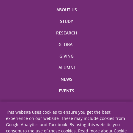
ABOUT US
STUDY
RESEARCH
GLOBAL
GIVING
ALUMNI
NEWS
EVENTS
This website uses cookies to ensure you get the best
experience on our website. These may include cookies from
Google Analytics and Facebook. By using this website you
consent to the use of these cookies.
Read more about Cookie
Site Map
Privacy Statement
Disclaimer
Web Accessibility