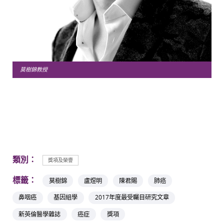
莫樹錦教授
類別：
獎項及榮譽
標籤：
莫樹錦
盧煜明
陳君賜
肺癌
鼻咽癌
基因組學
2017年度最受矚目研究文章
新英倫醫學雜誌
癌症
獎項