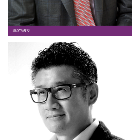
盧煜明教授