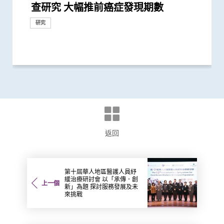
查研究 大幅推前癌症發現期數
到早期沒有病徵的鼻咽癌 並反映日後
成就獎」全球第一人將晚期肺癌治療
靶藥成效超現時標準療法兩倍
計劃」 現招募二萬名市民參與 冀有效
晚期肺癌病人存活期
破性結果有助發展個人化治療
新典範
研究證實標靶藥較有效治療出現EML4-
研究 逾半晚期ALK陽性肺癌病人七年無
D3S-001抗癌成效 有效治療肺癌、結直
症相關分子特徵 大幅提升鼻咽癌風險
議 緊密結合及發揮內地與香港醫藥創
成就獎」 表彰其對全球鼻咽癌研究的
療結合化療成效 為轉移性非小細胞肺
Lorlatinib可成為ALK陽性晚期非小細
疫療法開發人工智能分析工具
20位頂尖轉化研究科學家」 盧煜明教
學府學者獲全球「腫瘤學巨人」稱譽
奧斯卡」之稱的「科學突破獎」
共同領導全球首個 人體CRISPR基因編
大佔二席 唯一上榜香港學府 盧煜明教
消融術」 無創治肺癌成亞太首例
「傑出癌症關顧團隊」獎項
尖轉化研究科學家」
航支氣管鏡」技術 實時影像追蹤及抽
咽癌病人有效
化學研究獎」
獎」 從事產前檢測研究逾廿載 「科
測指標的「湯森路透引文桂冠獎」
之稱的「未來科學大獎－生命科學獎」
臨床化學協會Wallace H. Coulter講學
化醫學領域上傑出成就
教授就職演講「向肺癌宣戰」
獎」 成為本港首名學者榮膺亞洲糖尿
獲國際泌尿科權威獎項John K.
仁教授獲選為歐洲科學院外籍院士
方式或會增加氣管癌發病風險 宜加強
台Histotripsy 2.0系統 共30名患者獲
分子分類方法 助進一步了解癌症進展
重要角色 為肺癌帶來新的治療靶點
部分地區女性發病人數不跌反升
相比傳統治療 標靶治療可延長晚期非
年 完成逾150項早期臨床試驗項目 助癌
保存生殖能力
顯上升 高收入地區發病率較高
將血液中「中性粒細胞」轉化成新一代
微波消融術治療肺轉移
上升 以高收入國家的升幅較為顯著
解癌症病人痛苦
生物醫學科學獎」之稱的「拉斯克獎」
尿病患者有較高患癌風險 並證實接受
高收入國家的男性長者升幅最為顯著
幅最為顯著 本港男士發病率上升幅度
氣管鏡檢查手術 美國以外首例
死亡率冠絕全球
示腫瘤形成機制 有望開發新肺癌療法
學科「皇家獎章」華人得主
曾使用替代補充療法 或存在「藥療相
捐助3千萬港元提升中大李嘉誠健康科
究協會表揚研究成就及貢獻
20位頂尖轉化研究科學家」 榜上唯一
GPR18可預測多種癌症的存活期
可在頭頸癌患者中預測長一倍的存活期
內鏡檢查的時間謎團
會頒發「裘槎優秀醫學科研者獎2020」
為假冒
首階段引入CAR-T治療血癌新方法
表揚在糖尿病研究及治理的卓越貢獻
項目 資助兒童罕見癌症
科醫學院國際領袖大獎」
費為萬名市民進行檢測 研肥胖與多種
化趨勢
長肝癌患者無惡化存活期兩倍
因組學研究 免費為百名本地病人提供
拓「免疫療法」新方向
中風組織主席中風貢獻獎」 全球首創
小中風新藥物療法
發現及早評估與治療「小中風」可降低
醫學科技獎一等獎
學院院士
叮」比賽香港區冠軍 將赴英出戰國際
會 鼓勵延伸紓緩治療服務至社區
學路前瞻：從科學研究到臨床應用
獎
功進行經皮穿刺納米刀腫瘤治療 治癌
校科學研究優秀成果獎 為本港院校之
膺選美國國家科學院院士
究 發現嶄新「植入式擾流器」能有效
治療研討會
療骨腫瘤病人 大大提高手術精確度
大腸膠囊內視鏡助預防大腸癌
學培訓 設立本港首個一站式遺傳病門
斷服務 革命性研究成果推展至香港及
五屆泛太平洋護理會議暨第七屆癌症護
癌
獎項及榮譽
研究
獎項及榮譽
獎項及榮譽
患鼻咽癌風險
「個人化」 被譽為「腫瘤學傳奇」
偵測早期患者
ALK基因異變的晚期肺腺癌病人
惡化 因特定基因異常而引起的肺癌...
腸癌、胰腺癌等多種實體腫瘤
預測準確度
新科研、人才培訓、轉化和產業優勢
領導地位及重大貢獻
癌患者開發新治療方案
胞肺癌一線治療
授連續五年獲選
表彰他推動全球肺癌研究及治療的傑...
輯治療肺癌臨床試驗 證實修改T細胞...
授連續第三年獲選
取微細病變組織 能診治少至2毫米...
學是我生命中不可分割的一部分」
獎
病教研最高榮譽
Lattimer 講座獎
健康教育
資助接受組織碎化技術治肝癌
並改良治療方案
小細胞肺癌患者的無惡化存活期逾一倍
症及糖尿病患者確立新治療藥物
抗癌療法
一類常用降血壓藥物的糖尿病患者患...
全球之冠
互作用」風險
學研究所科研空間及設施
亞洲學府 盧煜明教授連續第四年獲選
癌症關係
分析
「脈磁激法」助中風患者復修腦部功...
七成中風風險
總決賽
技術新突破
冠
治療腦動脈瘤
診服務
美國
理研討會
研究
研究
研究
研究
研究
研究
獎項及榮譽
外科創新技術
獎項及榮譽
獎項及榮譽
研究
獎項及榮譽
獎項及榮譽
獎項及榮譽
獎項及榮譽
研討會
獎項及榮譽
研究
研究
研究
研究
外科創新技術
研究
研究
獎項及榮譽
研究
外科創新技術
研究
研究
獎項及榮譽
獎項及榮譽
研究
研究
研究
獎項及榮譽
回應
研究
獎項及榮譽
捐款
獎項及榮譽
研究
研究
研究
研究
獎項及榮譽
獎項及榮譽
研討會
研究
獎項及榮譽
獎項及榮譽
研討會
外科創新技術
外科創新技術
臨床服務
研究
獎項及榮譽
研究
研究
研究
研究
研究
國際合作
獎項及榮譽
研究
研究
獎項及榮譽
獎項及榮譽
研究
獎項及榮譽
外科創新技術
獎項及榮譽
獎項及榮譽
獎項及榮譽
獎項及榮譽
研究
捐款
研究
研究
研究
研究
研究
研究
研究
捐款
獎項及榮譽
健康推廣計劃
研究
獎項及榮譽
研究
獎項及榮譽
研究
獎項及榮譽
研究
國際合作
研究
研討會
返回
第十屆華人地區醫護人員紓
緩治療研討會 以「承傳．創
上一個
新」為題 探討服務發展及未
來挑戰