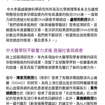
中大李嘉誠健康科學研究所所長及化學病理學系系主任盧煜
明教授自發表孕婦血漿內存有高濃度的胎兒DNA後，一直致
力研究透過分析血漿DNA篩查早期癌症。
盧煜明教授
表示：
「我們很榮幸能夠於《新英倫醫學雜誌》發表這項研究，並
被選為年度最矚目文章。是次研究結果證明血漿DNA分析能
診斷出早期鼻咽癌。我們將不斷研究，盼望將此技術應用到
其他癌症的檢測，惠及更多人。」
中大醫學院不斷奮力求進 造福社會與病患
除上述兩項研究外，年內多項由中大醫學院學者領導的硏究
亦取得極高的科研成果，改變了全球醫學界對一些嚴重疾病
的認識，甚至改寫了國際檢測標準及釐訂了新的治療方向。
當中，
陳家亮教授
在《刺針》發表了有關非類固醇消炎止痛
藥（NSAID）的研究，為有上消化道出血史而同時屬腸胃道
和心血管疾病的高危患者提出重要的數據作用藥指引；
黃秀
娟教授
也於《刺針》發表了首個全球「炎症性腸病」於21世
紀的發病率及流行率系統性回顧研究。此外，
莫樹錦教授
在
另一篇刊載於《新英倫醫學雜誌》的論文中，為ALK陽性肺