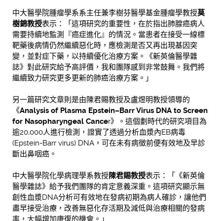
中大醫學院腫瘤學系系主任兼李樹芬醫學基金腫瘤學教授
莫
樹錦教授
表示：「這項研究的重要性，在於指出肺腺癌病人
需要持續地監測『癌症進化』的情況。當患者在接受一線標
靶藥後病情仍然繼續惡化時，應檢測是否又再出現基因突
變，並對症下藥，以持續優化治療方案。《新英倫醫學雜
誌》對此研究給予高評價，我和團隊感到非常鼓舞。我們將
繼續致力研究更多更新的肺癌治療方案。」
另一篇研究文章則是由陳君賜教授及盧煜明教授領導的
《
Analysis of Plasma Epstein–Barr Virus DNA to Screen
for Nasopharyngeal Cance
r》。這個劃時代的研究項目為
逾20,000人進行檢測，證實了透過分析血漿內EB病毒
(Epstein-Barr virus) DNA，可在未有病徵前便有效地及早診
斷出鼻咽癌。
中大醫學院化學病理學系教授
陳君賜教授
表示：「《新英倫
醫學雜誌》給予我們團隊的肯定意義深重。這項研究顯示無
創性血漿DNA分析可有效地在發病初期為病人確診，讓他們
盡早接受治療，改善無惡化存活期及減低與治療相關的發病
率，大幅增加康復的機會。」