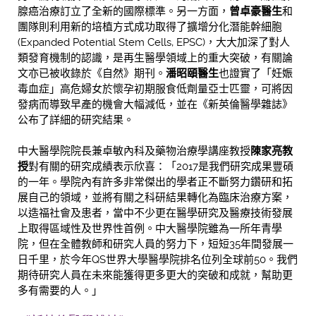
腺癌治療訂立了全新的國際標準。另一方面，
曾卓豪醫生
和
團隊則利用新的培植方式成功取得了擴增分化潛能幹細胞
(Expanded Potential Stem Cells, EPSC)，大大加深了對人
類發育機制的認識，是再生醫學領域上的重大突破，有關論
文亦已被收錄於《自然》期刊。
潘昭頤醫生
也證實了「妊娠
毒血症」高危婦女於懷孕初期服食低劑量亞士匹靈，可將因
發病而導致早產的機會大幅減低，並在《新英倫醫學雜誌》
公布了詳細的研究結果。
中大醫學院院長兼卓敏內科及藥物治療學講座教授
陳家亮教
授
對有關的研究成績表示欣喜：「2017是我們研究成果豐碩
的一年。學院內有許多非常傑出的學者正不斷努力鑽研和拓
展自己的領域，並將有關之科研結果轉化為臨床治療方案，
以造福社會及患者，當中不少更在醫學研究及醫療技術發展
上取得區域性及世界性首例。中大醫學院雖為一所年青學
院，但在全體教師和研究人員的努力下，短短35年間發展一
日千里，於今年QS世界大學醫學院排名位列全球前50。我們
期待研究人員在未來能獲得更多更大的突破和成就，幫助更
多有需要的人。」