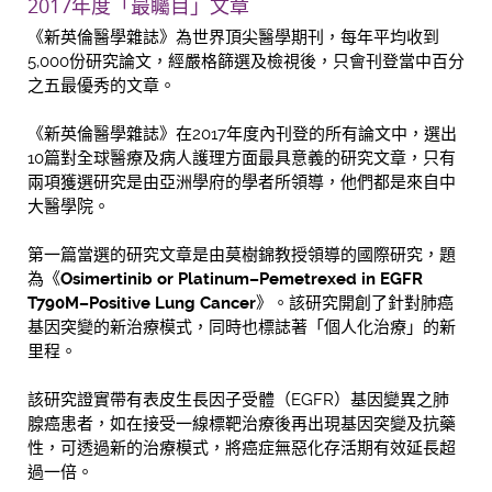
2017年度「最矚目」文章
《新英倫醫學雜誌》為世界頂尖醫學期刊，每年平均收到
5,000份研究論文，經嚴格篩選及檢視後，只會刊登當中百分
之五最優秀的文章。
《新英倫醫學雜誌》在2017年度內刊登的所有論文中，選出
10篇對全球醫療及病人護理方面最具意義的研究文章，只有
兩項獲選研究是由亞洲學府的學者所領導，他們都是來自中
大醫學院。
第一篇當選的研究文章是由莫樹錦教授領導的國際研究，題
為《
Osimertinib or Platinum–Pemetrexed in EGFR
T790M–Positive Lung Cancer
》。該研究開創了針對肺癌
基因突變的新治療模式，同時也標誌著「個人化治療」的新
里程。
該研究證實帶有表皮生長因子受體（EGFR）基因變異之肺
腺癌患者，如在接受一線標靶治療後再出現基因突變及抗藥
性，可透過新的治療模式，將癌症無惡化存活期有效延長超
過一倍。