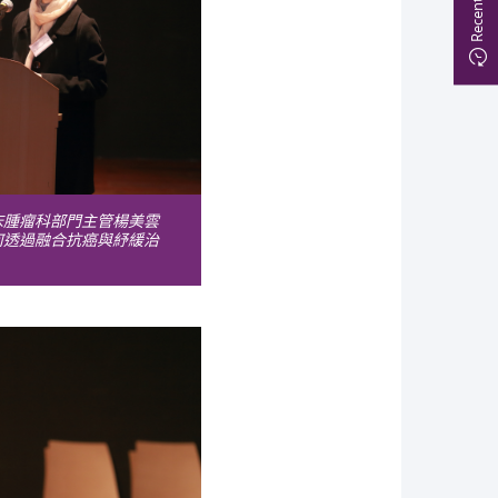
床腫瘤科部門主管楊美雲
何透過融合抗癌與紓緩治