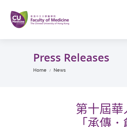
Skip
to
main
content
Start
main
Press Releases
content
Home
News
第十屆華
「承傳．