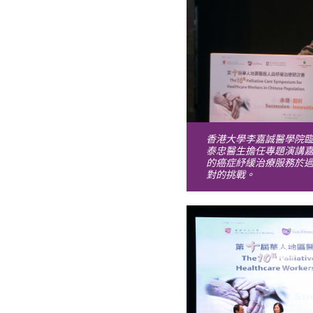
香港大學李嘉誠醫學院
泰忠醫生擔任專題演講
的癌症紓緩治療服務於
對的挑戰。