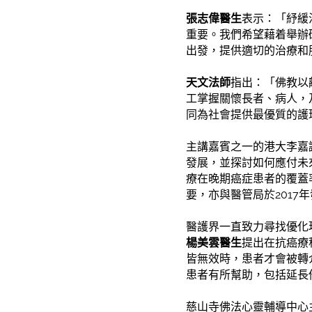
張志偉醫生
表示：「紓緩
重要。我們希望藉着舉辦
出發，提供適切的治療和
天文法師
指出：「佛教以
工掌握關懷長者、病人，
同為社會提供最優質的護
主講嘉賓之一的港大李嘉
發展，並探討如何應付未
療在晚期癌症患者的覆蓋
要，亦與醫管局於201
醫護界一直致力尋找優化
楊美雲醫生
提出在抗癌療
皆無效時，患者才會被轉
患者有所幫助，包括延長
慈山寺佛法心靈輔導中心