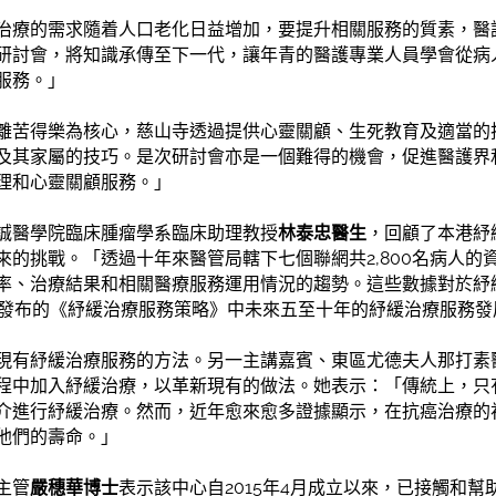
治療的需求隨着人口老化日益增加，要提升相關服務的質素，醫
研討會，將知識承傳至下一代，讓年青的醫護專業人員學會從病
服務。」
離苦得樂為核心，慈山寺透過提供心靈關顧、生死教育及適當的
及其家屬的技巧。是次研討會亦是一個難得的機會，促進醫護界
理和心靈關顧服務。」
誠醫學院臨床腫瘤學系臨床助理教授
林泰忠醫生
，回顧了本港紓
來的挑戰。「透過十年來醫管局轄下七個聯網共2,800名病人的
率、治療結果和相關醫療服務運用情況的趨勢。這些數據對於紓
7年發布的《紓緩治療服務策略》中未來五至十年的紓緩治療服務
現有紓緩治療服務的方法。另一主講嘉賓、東區尤德夫人那打素
程中加入紓緩治療，以革新現有的做法。她表示：「傳統上，只
介進行紓緩治療。然而，近年愈來愈多證據顯示，在抗癌治療的
他們的壽命。」
主管
嚴穗華博士
表示該中心自2015年4月成立以來，已接觸和幫助