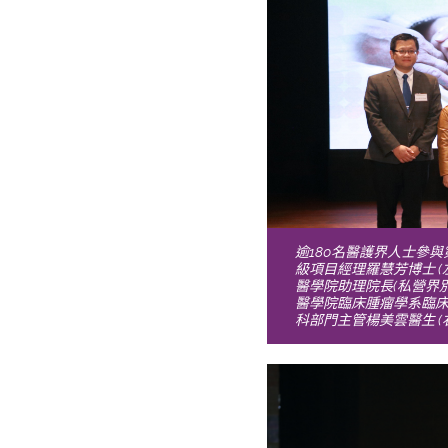
逾180名醫護界人士參
級項目經理羅慧芳博士 (
醫學院助理院長(私營界別)
醫學院臨床腫瘤學系臨床
科部門主管楊美雲醫生 (