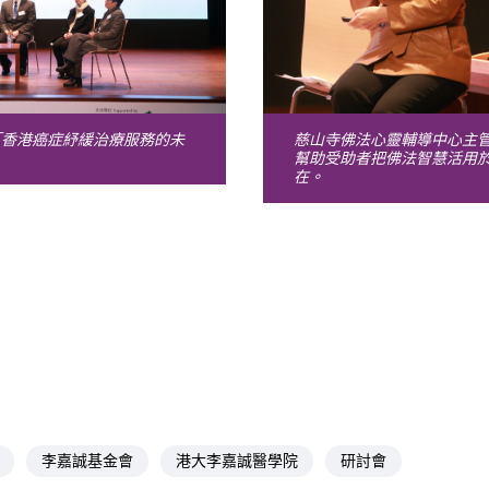
「香港癌症紓緩治療服務的未
慈山寺佛法心靈輔導中心主
幫助受助者把佛法智慧活用
在。
李嘉誠基金會
港大李嘉誠醫學院
研討會