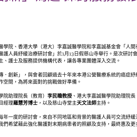
醫學院、香港大學（港大）李嘉誠醫學院和李嘉誠基金會「人間
醫護人員紓緩治療研討會」於1月13日假慈山寺舉行。是次研討會
生、護士及服務提供機構代表，讓各專業團體深入交流。
傳．創新」，與會者回顧過去十年來本港公營醫療系統的癌症紓
作空間，為將來面對的挑戰做好準備。
學院助理院長（教育）
李民瞻教授
、港大李嘉誠醫學院助理院長
目經理
羅慧芳博士
，以及慈山寺堂主
天文法師
主持。
每年一度的研討會，來自不同地區和背景的醫護人員可交流紓緩
我們希望藉此強化醫護對末期病患者的照顧及支持，最終惠及更