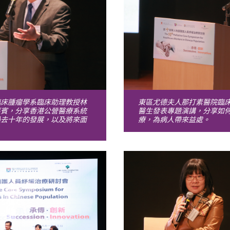
臨床腫瘤學系臨床助理教授林
東區尤德夫人那打素醫院臨
嘉賓，分享香港公營醫療系統
醫生發表專題演講，分享如
過去十年的發展，以及將來面
療，為病人帶來益處。