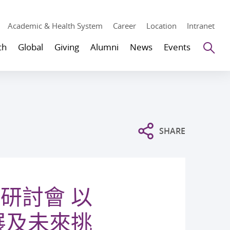
Academic & Health System
Career
Location
Intranet
Se
ch
Global
Giving
Alumni
News
Events
SHARE
研討會 以
展及未來挑