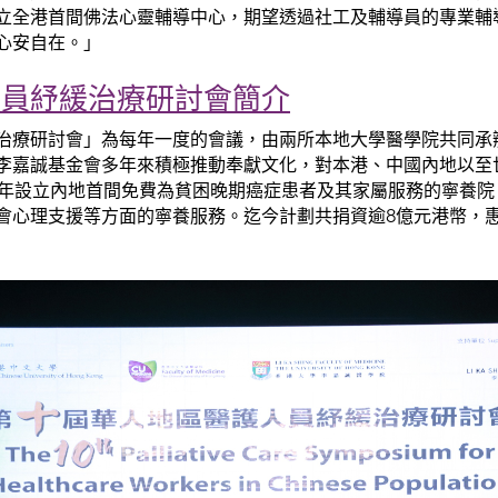
立全港首間佛法心靈輔導中心，期望透過社工及輔導員的專業輔
心安自在。」
人員紓緩治療研討會簡介
治療研討會」為每年一度的會議，由兩所本地大學醫學院共同承
李嘉誠基金會多年來積極推動奉獻文化，對本港、中國內地以至
98年設立內地首間免費為貧困晚期癌症患者及其家屬服務的寧養
會心理支援等方面的寧養服務。迄今計劃共捐資逾8億元港幣，惠