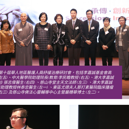
與第十屆華人地區醫護人員紓緩治療研討會，包括李嘉誠基金會高
左五)、中大醫學院助理院長(教育)李民瞻教授 (右五)、港大李嘉誠
 張志偉醫生 (右四) 、慈山寺堂主天文法師 (左三) 、港大李嘉誠
助理教授林泰忠醫生 (左一) 、東區尤德夫人那打素醫院臨床腫瘤
右三) 及慈山寺佛法心靈輔導中心主管嚴穗華博士 (左二)。