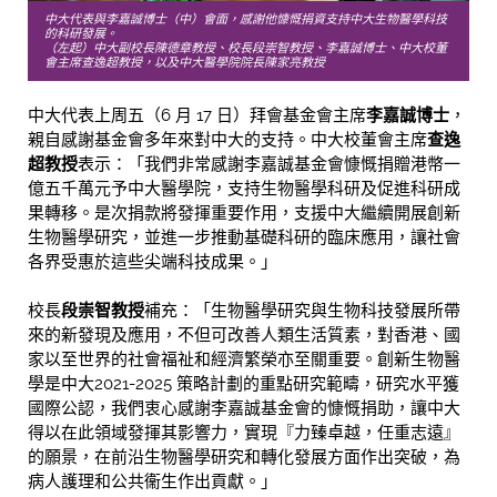
中大代表與李嘉誠博士（中）會面，感謝他慷慨捐資支持中大生物醫學科技
的科研發展。
（左起）中大副校長陳德章教授、校長段崇智教授、李嘉誠博士、中大校董
會主席查逸超教授，以及中大醫學院院長陳家亮教授
中大代表上周五（6 月 17 日）拜會基金會主席
李嘉誠博士
，
親自感謝基金會多年來對中大的支持。中大校董會主席
查逸
超教授
表示：「我們非常感謝李嘉誠基金會慷慨捐贈港幣一
億五千萬元予中大醫學院，支持生物醫學科研及促進科研成
果轉移。是次捐款將發揮重要作用，支援中大繼續開展創新
生物醫學研究，並進一步推動基礎科研的臨床應用，讓社會
各界受惠於這些尖端科技成果。」
校長
段崇智教授
補充：「生物醫學研究與生物科技發展所帶
來的新發現及應用，不但可改善人類生活質素，對香港、國
家以至世界的社會福祉和經濟繁榮亦至關重要。創新生物醫
學是中大2021-2025 策略計劃的重點研究範疇，研究水平獲
國際公認，我們衷心感謝李嘉誠基金會的慷慨捐助，讓中大
得以在此領域發揮其影響力，實現『力臻卓越，任重志遠』
的願景，在前沿生物醫學研究和轉化發展方面作出突破，為
病人護理和公共衞生作出貢獻。」