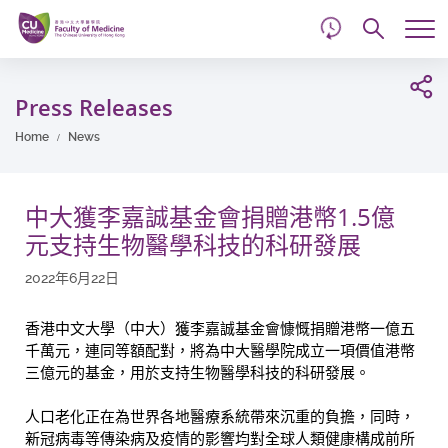
d
Skip
Searc
to
Tog
main
me
Start
content
main
Press Releases
content
Home
News
中大獲李嘉誠基金會捐贈港幣1.5億
元支持生物醫學科技的科研發展
2022年6月22日
香港中文大學（中大）獲李嘉誠基金會慷慨捐贈港幣一億五
千萬元，連同等額配對，將為中大醫學院成立一項價值港幣
三億元的基金，用於支持生物醫學科技的科研發展。
人口老化正在為世界各地醫療系統帶來沉重的負擔，同時，
新冠病毒等傳染病及疫情的影響均對全球人類健康構成前所