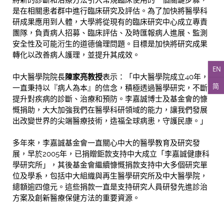
將新的診斷和治療方法引入常規臨床使用的一個關鍵步驟，
是在相關患者群中進行臨床研究及評估。為了加快將醫學科
研成果應用到人體，大學將從現有的臨床研究中心成立專責
團隊，負責病人招募、臨床評估、及時匯報病人進展、監測
安全性及可能洐生的道德倫理問題。目標是加快將研究成果
轉化以改善病人護理，並提升其成效。
EN
中大醫學院院長
陳家亮教授
表示：「中大醫學院成立40年，
简
一直秉持以『病人為本』的信念，積極透過醫學研究，不斷
提升對疾病的診斷、治療和預防。李嘉誠博士及基金會的慷
慨捐助，大大加強我們在醫學科研領域的能力，讓我們發展
出改變世界的尖端醫療技術，造福全球病患，守護民康。」
多年來，李嘉誠基金會一直關心中大的醫學教育及研究發
展，早於2005年，已捐贈鉅款支持中大成立「李嘉誠健康科
學研究所」，其後基金會繼續慷慨捐款支持中大多個研究單
位及學系，包括中大組織與再生醫學研究所及中大醫學院，
總額逾四億元。這些捐款一直是支持研究人員研發先進診治
方案及創新醫療保健方法的重要資源。