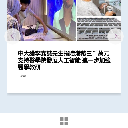
中大獲李嘉誠先生捐贈港幣三千萬元
香港中文大學感謝李嘉誠先生及基金會
中大研究揭示嬰兒早期表觀遺傳改變及
中大首創透過調節腸道菌群 成功紓緩
中大研究指出過度清潔消毒增加濕疹等
中大醫學院研究指出腸道益菌產生的短
中大利用腸道微生物辨別慢性腸道疾病
中大研究揭示患妊娠糖尿病孕婦腸道微
中大利用腸道微生物開發精準工具診斷
陳家亮教授獲頒「光華工程科技獎」
中大醫學院兩學者當選歐洲科學院外籍
陳德章教授獲歐洲腫瘤學會頒發「終身
中大醫學院一期臨床研究中心成立十周
中大醫學院建立國際認可生物樣本庫
中大醫學院大型臨床研究證實口服微膠
中大醫學院腸胃科率領全球多國專家制
中大醫學院進行亞洲最大型長新冠研究
中大醫學院就行政長官今日(10月19日)
中大醫學院獲醫管局支持開展香港首個
中大醫學院就2022-23財政預算案的回
澄清 -- 中大醫學院澄清啟事
中大嶄新技術 以糞便細菌基因偵測大
中大醫學院研究指出優化腸道微生態有
中大發現新冠患者的腸道內缺乏可調節
四成港人腸道微生態失衡情況與新冠患
中大證新冠嬰孩患者糞便帶病毒 可成
中大全球首證新冠患者腸道微生態現失
中大醫學院為機場抵港人士提供免費糞
中大發現新型冠狀病毒於呼吸道清除後
嬰兒腸道菌群影響一生 中大團隊研
中大將開展最新「細胞治療」臨床研究
李嘉誠基金會啟動《愛能助》兒童癌症
「香港中文大學卓越兒童健康研究所」
陳家亮教授成首位華人獲頒「美國腸胃
中大成立亞洲首間「微生物移植及研究
中大率先將「文物觀賞」融入醫學教育
中大率跨國研究證實免疫療法對晚期鼻
第十屆華人地區醫護人員紓緩治療研討
中大公布世界首個全球「炎症性腸病」
中大成功破解鼻咽癌全基因組圖譜 突
第九屆華人地區醫護人員紓緩治療研討
中大公布全球首項「針對亞士匹靈引致
第八屆華人地區醫護人員紓緩治療研討
中大盧煜明教授奪費薩爾國王國際醫學
中大成立一期臨床研究中心 加強本地
第六屆華人地區醫護人員紓緩治療研討
中大發現四成冠心病高危人士患有大腸
大腸癌將成為香港頭號癌症 中大引入
中大發現本港三成無病徵的市民被確診
中大引進雙球小腸鏡治療小腸疾病
中大首創大腸瘜肉預測指數及早預防腸
支持醫學院發展人工智能 進一步加強
捐助3千萬港元提升中大李嘉誠健康科
腸道微生態 或影響日後腦部發展
兒童焦慮及感官過敏症狀
過敏症風險
鏈脂肪酸 能提升免疫力對抗流感及其
生態改變 影響嬰兒早期神經發育
自閉症有助及早評估自閉風險 另一先
中國工程界最高榮譽 本屆「醫藥衞
院士 成2024年「醫學及獸醫科學」僅
成就獎」 表彰其對全球鼻咽癌研究的
年 完成逾150項早期臨床試驗項目 助癌
推動香港成為大灣區新醫藥科研中心
囊活菌配方SIM01有效紓緩新冠後遺症
定臨床指引 以「非入侵性生物標誌
推算生殖系統徵狀如性功能障礙困擾逾
發表2022施政報告的回應
大型長新冠研究 協助政府策劃更全面
應
腸癌及瘜肉復發 靈敏度逾九成
望提升新冠疫苗安全及成效
免疫力的益菌 八成新冠患者出現「長
者類似 中大研發「微生態免疫力配
隱形傳播者 成立新冠病毒檢測中心 致
衡狀況 成功研發益生菌配方平衡腸道
便檢測服務 首階段以兒童及嬰孩為目
仍存留於糞便 計劃為檢疫中心隔離人
「三歲定八十」之謎
首階段引入CAR-T治療血癌新方法
項目 資助兒童罕見癌症
正式成立 結合全球跨學科力量 促進兒
科醫學院國際領袖大獎」
中心」
效法耶魯醫學院模式 提升觀察及表達
咽癌病人有效
會 以「承傳．創新」為題 探討服務發
於本世紀發病率及流行率系統性回顧研
破性結果有助發展個人化治療
會 「紓緩治療普及化：共創前路為未
腸道出血」的新發現 停服亞士匹靈可
會 探討香港紓緩治療服務的機遇及挑
獎
新藥開發
會 重點探討老年癌症病人的紓緩治療
癌前期腫瘤
大腸膠囊內視鏡助預防大腸癌
有大腸癌前期腫瘤
癌
研究
回應
臨床服務
醫學教研
學研究所科研空間及設施
他病毒感染
導臨床研究顯示調節腸道微生態可緩...
生」領域唯一香港學者
有來自香港的學者
領導地位及重大貢獻
症及糖尿病患者確立新治療藥物
物」篩查大腸癌
40萬港人
的長新冠醫療服務
新冠」症狀 腸道微生態失衡成關鍵
方」證有效促進新冠患者康復 有望提...
力為嬰幼兒作糞便檢測
微生態 有望增強免疫力
標 助揪出感染新型冠狀病毒「隱形個...
士化驗糞便 及早揪出「隱形個案」減...
童健康和福祉
能力 裨益臨床診症
展及未來挑戰
究 發現本港發病率於過去30年急升...
來」
增加患嚴重心血管疾病及死亡風險逾...
戰
研究
研究
研究
研究
里程碑
研究
回應
回應
研究
研究
研究
研究
捐款
獎項及榮譽
研究
研究
研究
獎項及榮譽
研究
研討會
研究
外科創新技術
研究
臨床服務
捐款
捐款
研究
研究
獎項及榮譽
獎項及榮譽
獎項及榮譽
研究
研究
研究
研究
研究
研究
研究
研究
臨床服務
研究
健康推廣計劃
教育
研討會
研究
研討會
研究
研討會