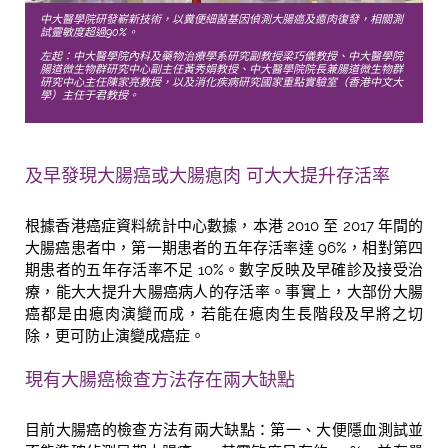
中大醫學院研發嶄新技術，以糞便細菌基因偵測大腸癌及瘜肉復發，相關測
試靈敏度超過90%。
左起：中大醫學院內科及藥物治療學系研究副教授梁巧儀教授、中大醫學院
腸道微生物群研究中心副主任黃秀娟教授、中大醫學院院長兼腸道微生物群
研究中心主任陳家亮教授，以及消化疾病研究國家重點實驗室（香港中文大
學）主任于君教授。
及早發現大腸癌或大腸瘜肉 可大大提升存活率
根據香港癌症資料統計中心數據，本港 2010 至 2017 年間的
大腸癌患者中，第一期患者的五年存活率達 96%，相對第四
期患者的五年存活率不足 10%。數字反映及早確診及接受治
療，能大大提升大腸癌病人的存活率。事實上，大部份大腸
癌都是由瘜肉演變而成，若能
在瘜肉生長階段及早將之切
除，更可防止演變成癌症。
現有大腸癌檢查方法存在兩大缺點
目前大腸癌的檢查方法有兩大缺點：第一、大便隱血測試並