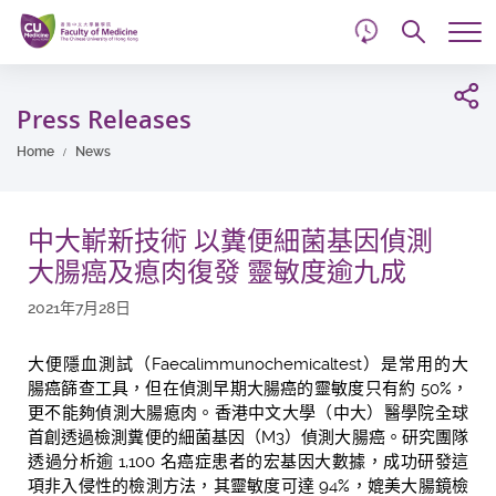
d
Skip
Searc
to
Tog
main
me
Start
content
main
Press Releases
content
Home
News
中大嶄新技術 以糞便細菌基因偵測
大腸癌及瘜肉復發 靈敏度逾九成
2021年7月28日
大便隱血測試（
Faecal
immunochemical
test
）是常用的大
腸癌篩查工具，但在偵測早期大腸
癌的靈敏度只有約 50%，
更不能夠偵測大腸瘜肉。香港中文大學（中大）醫學院全球
首創透過檢測糞便的細菌基因（M3）偵測大腸癌。研究團隊
透過分析逾 1,100 名癌症患者的宏基因大數據，成功研發這
項非入侵性的檢測方法，其靈敏度可達 94%，媲美大腸鏡檢