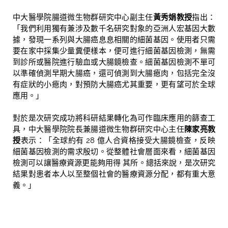
中大醫學院腸道微生物群研究中心副主任
黃秀娟教授
指出：
「我們利用獨有兼涉及數千名研究對象的亞洲人宏基因大數
據，發現一系列與大腸癌息息相關的細菌基因。使用者只需
要在家中採集少量糞便樣本，便可進行細菌基因檢測，無需
到診所或醫院進行驗血或大腸鏡檢查。細菌基因檢測不單可
以準確偵測早期大腸癌，還可偵測到大腸瘜肉，包括完全沒
有症狀的小瘜肉，對預防大腸癌尤其重要，更有望可於全球
應用。」
對於是次研究成功將科研結果轉化為可作臨床應用的篩查工
具，中大醫學院院長兼腸道微生物群研究中心主任
陳家亮教
授
表示：「全球約有 28 億人合資格接受大腸鏡檢查，反映
細菌基因檢測的需求殷切。從整體社會層面來看，細菌基因
檢測可以讓醫療資源更能夠用得 其所。總括來說，是次研究
結果對患者本人以至整個社會的醫療資源分配，都有重大意
義。」