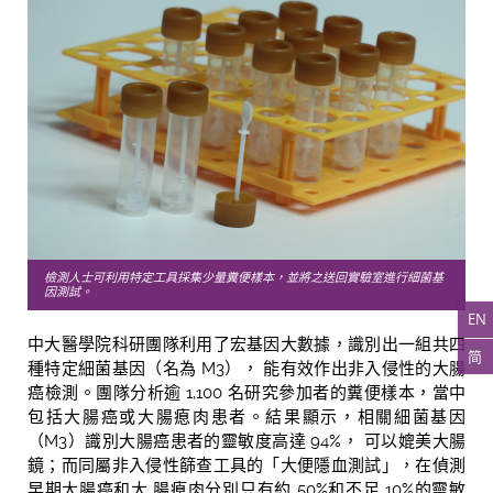
檢測人士可利用特定工具採集少量糞便樣本，並將之送回實驗室進行細菌基
因測試。
EN
中大醫學院科研團隊利用了宏基因大數據，識別出一組共四
简
種特定細菌基因（名為 M3）， 能有效作出非入侵性的大腸
癌檢測。團隊分析逾 1,100 名研究參加者的糞便樣本，當中
包括大腸癌或大腸瘜肉患者。結果顯示，相關細菌基因
（M3）識別大腸癌患者的靈敏度高達 94%， 可以媲美大腸
鏡；而同屬非入侵性篩查工具的「大便隱血測試」，在偵測
早期大腸癌和大 腸瘜肉分別只有約 50%和不足 10%的靈敏