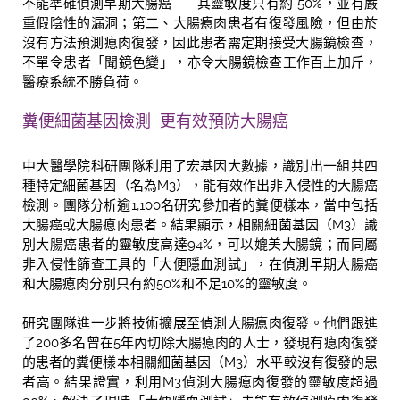
不能準確偵測早期大腸癌
——
其
靈敏度只有約 50%，並有嚴
重假陰性的漏洞；第二、大腸瘜肉患者有復發風險，但由於
沒
有方法預測瘜肉復發，因此患者需定期接受大腸鏡檢查，
不單令患者「聞鏡色變」，亦令
大腸鏡檢查工作百上加斤，
醫療系統不勝負荷。
糞便細菌基因檢測 更有效預防大腸癌
中大醫學院科研團隊利用了宏基因大數據，識別出一組共四
種特定細菌基因（名為M3），能有效作出非入侵性的大腸癌
檢測。團隊分析逾1,100名研究參加者的糞便樣本，當中包括
大腸癌或大腸瘜肉患者。結果顯示，相關細菌基因（M3）識
別大腸癌患者的靈敏度高達94%，可以媲美大腸鏡；而同屬
非入侵性篩查工具的「大便隱血測試」，在偵測早期大腸癌
和大腸瘜肉分別只有約50%和不足10%的靈敏度。
研究團隊進一步將技術擴展至偵測大腸瘜肉復發。他們跟進
了200多名曾在5年內切除大腸瘜肉的人士，發現有瘜肉復發
的患者的糞便樣本相關細菌基因（M3）水平較沒有復發的患
者高。結果證實，利用M3偵測大腸瘜肉復發的靈敏度超過