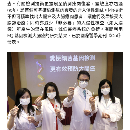
查。有關檢測技術更擴展至偵測瘜肉復發，靈敏度亦超過
90%，是首個可準確檢測瘜肉復發的
非入侵性測試。
M3
技術
不但可精準找出大腸癌及大腸瘜肉患者，讓他們及早接受大
腸鏡治
療；同時亦減少「非必要」的入侵性檢查（如大腸
鏡）所產生的潛在風險，減低醫療系統
的負荷。
有關利用
M3 基因檢測大腸癌的研究結果，已於國際醫學期刊《Gut》
發表。