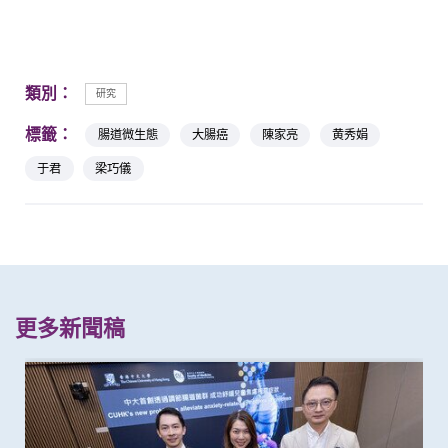
類別：
研究
標籤：
腸道微生態
大腸癌
陳家亮
黄秀娟
于君
梁巧儀
更多新聞稿