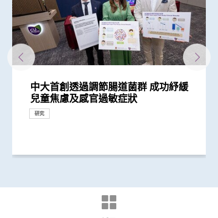
中大首創透過調節腸道菌群 成功紓緩
中大研究指出過度清潔消毒增加濕疹等
中大研究揭示患妊娠糖尿病孕婦腸道微
中大利用腸道微生物開發精準工具診斷
中大醫學院大型臨床研究證實口服微膠
中大醫學院腸胃科率領全球多國專家制
中大醫學院研究指出優化腸道微生態有
中大發現新冠患者的腸道內缺乏可調節
四成港人腸道微生態失衡情況與新冠患
中大全球首證新冠患者腸道微生態現失
嬰兒腸道菌群影響一生 中大團隊研
中大研究揭示嬰兒早期表觀遺傳改變及
中大醫學院研究指出腸道益菌產生的短
中大利用腸道微生物辨別慢性腸道疾病
中大醫學院兩學者當選歐洲科學院外籍
中大醫學院進行亞洲最大型長新冠研究
中大「三歲定八十」跨學科研究 拆解
中大醫學院獲醫管局支持開展香港首個
中大揭腸道微生態失衡為「炎症性腸
中大證新冠嬰孩患者糞便帶病毒 可成
中大成立亞洲首間「微生物移植及研究
中大公布世界首個全球「炎症性腸病」
中大首創大腸瘜肉預測指數及早預防腸
中大黃秀娟教授獲頒中國工程界最高榮
中大醫學院推出「琢妍醫學人才培育計
中大于君教授創紀錄成首位學者同年度
中大研究揭示未來十年香港每千人將有
中大與加拿大卡爾加里大學領導全球
中大醫學院開創兒童宏基因組組裝基因
陳家亮教授獲頒「光華工程科技獎」
中大研究顯示改善腸道微生態能緩解失
黃秀娟教授成為全國首位女性醫生科學
中大研究發現咽峽炎鏈球菌可引致胃癌
中大研究證實其研發的口服微囊鎖活菌
中大醫學院于君教授成今年唯一來自本
中大醫學院研發的SIM01微生態配方有
中大醫學院成功研發新技術MOZAIC提
中大醫學院黃秀娟教授成香港首位醫生
中大醫學院發現可預測新冠疫苗長期藥
中大獲李嘉誠先生捐贈港幣三千萬元
中大醫學院建立國際認可生物樣本庫
中大發現腸道微生態失衡是柏金遜病非
中大醫學院兩學者膺選為歐洲科學院外
裘槎醫學科學教授黃秀娟教授就職演
中大醫學院、香港微生物菌群創新中心
大型臨床研究證中大腸道微生態配方
中大醫學院就行政長官今日(10月19日)
中大獲李嘉誠基金會捐贈港幣1.5億元
于君教授榮獲中國工程科學界最高榮譽
中大醫學院全球首證有「長新冠型腸道
中大醫學院就2022-23財政預算案的回
中大港大聯合研究發現「青春雙歧桿
澄清 -- 中大醫學院澄清啟事
中大發現自閉症兒童腸道微生態發展遲
中大醫學院研究指幼兒成為新冠病毒
中大賽馬會齊心防癌計劃公布首3,500
中大成功完成全球首宗利用內鏡手術機
中大醫學院為機場抵港人士提供免費糞
中大發現新型冠狀病毒於呼吸道清除後
中大醫學院兩名傑出學者 獲裘槎基金
「香港中文大學卓越兒童健康研究所」
陳家亮教授成首位華人獲頒「美國腸胃
中大率先將「文物觀賞」融入醫學教育
「中大賽馬會齊心防癌計劃」啟動 免
中大研究揭示全球大腸癌發病率有年輕
中大研究發現非酒精性脂肪肝誘發肝癌
中大醫學院兩教授齊獲「藥明康德生命
中大公布全球首個幽門螺旋菌流行病學
中大夥澳洲專家研究東半球炎症性腸病
中大公布全球首項「針對亞士匹靈引致
中大全球首項研究確認新大腸癌高風險
中大研究「腸道微生物移植」治療難辨
香港和澳門的炎症性腸病新增個案高踞
中大四科研項目榮獲國家教育部高等學
中大發現四成冠心病高危人士患有大腸
大腸癌將成為香港頭號癌症 中大引入
中大發現本港三成無病徵的市民被確診
中大發現脂肪肝患者患大腸瘜肉機會較
中大引進雙球小腸鏡治療小腸疾病
兒童焦慮及感官過敏症狀
過敏症風險
生態改變 影響嬰兒早期神經發育
自閉症有助及早評估自閉風險 另一先
囊活菌配方SIM01有效紓緩新冠後遺症
定臨床指引 以「非入侵性生物標誌
望提升新冠疫苗安全及成效
免疫力的益菌 八成新冠患者出現「長
者類似 中大研發「微生態免疫力配
衡狀況 成功研發益生菌配方平衡腸道
「三歲定八十」之謎
腸道微生態 或影響日後腦部發展
鏈脂肪酸 能提升免疫力對抗流感及其
院士 成2024年「醫學及獸醫科學」僅
推算生殖系統徵狀如性功能障礙困擾逾
懷孕期腸道微生態如何降低嬰兒患炎症
大型長新冠研究 協助政府策劃更全面
病」致病關鍵 團隊獲近1,600萬港元資
隱形傳播者 成立新冠病毒檢測中心 致
中心」
於本世紀發病率及流行率系統性回顧研
癌
譽「光華工程科技獎」 成為今屆醫藥
劃」吸納百位頂尖女性人才 善用香港
囊括頂尖出版社Cell Press三項大獎
一人患上炎症性腸病 醫療負擔飆升至
「炎症性腸病」流行病學研究 建立炎
組數據庫（MAGIC） 促進生命早期微
中國工程界最高榮譽 本屆「醫藥衞
眠
家獲選「新基石研究學者」其領導之新
微生態配方SIM03 有效紓緩兒童濕疹
港學府的學者 獲頒「吳階平—保羅．
效紓緩新冠後遺症 研究結果剛發表於
升腸道微生物移植成效 與醫管局合作
科學家獲選為新基石研究員
效的腸道微生物和代謝物標記
支持醫學院發展人工智能 進一步加強
推動香港成為大灣區新醫藥科研中心
常早期的風險因素 有望為預防、介入
籍院士
講： 「眾里尋『它』千百度」
及香港科技園公司合辦「微生態峰會
(SIM01) 能減新冠及其他細菌和病毒感
發表2022施政報告的回應
支持生物醫學科技的科研發展
獎項
微生態」利用腸道微生態可準確預測、
應
菌」可加強新冠疫苗成效
緩 糞便細菌基因可及早識別患者
「隱形傳播者」的風險不容忽視 病毒
名市民篩查結果 顯示「一站式多樣癌
械人進行內鏡黏膜下剝離術治大腸癌
便檢測服務 首階段以兒童及嬰孩為目
仍存留於糞便 計劃為檢疫中心隔離人
會頒發「裘槎優秀醫學科研者獎2020」
正式成立 結合全球跨學科力量 促進兒
科醫學院國際領袖大獎」
效法耶魯醫學院模式 提升觀察及表達
費為萬名市民進行檢測 研肥胖與多種
化趨勢
的關鍵致癌基因
化學研究獎」
大型分析 揭全球44億人感染 亞洲包括
獲近年最大研究資助金額 勢揭腸道微
腸道出血」的新發現 停服亞士匹靈可
群組
梭菌感染 治癒率為傳統抗生素治療的3
亞太區首三位 中大成立資料庫助市民
校科學研究優秀成果獎 為本港院校之
癌前期腫瘤
大腸膠囊內視鏡助預防大腸癌
有大腸癌前期腫瘤
高
研究
研究
回應
臨床服務
導臨床研究顯示調節腸道微生態可緩...
物」篩查大腸癌
新冠」症狀 腸道微生態失衡成關鍵
方」證有效促進新冠患者康復 有望提...
微生態 有望增強免疫力
他病毒感染
有來自香港的學者
40萬港人
性腸病風險
的長新冠醫療服務
助成立全球數據庫 致力遏止全球個案...
力為嬰幼兒作糞便檢測
究 發現本港發病率於過去30年急升...
衞生領域唯一香港學者
制度優勢 打造國際女性醫學科研人...
每年逾四億港元 情況急需正視
症性腸病四階段演變模型 預測各地區...
生物群研究
生」領域唯一香港學者
基石科學實驗室將拆解飲食如何影響...
改善患者生活質素
楊森醫學藥學獎」
國際權威醫學期刊 《刺針傳染病學》
治療難辨梭菌感染
醫學教研
和治療柏金遜及其他腦退化病帶來新...
2023」打造香港成亞太區腸道微生態...
染風險
診斷及治療「長新冠」
載量及帶活性病毒的比例偏高 持續帶...
症篩查」有效
標 助揪出感染新型冠狀病毒「隱形個...
士化驗糞便 及早揪出「隱形個案」減...
童健康和福祉
能力 裨益臨床診症
癌症關係
香港逾半人口為帶菌者
生物群之謎
增加患嚴重心血管疾病及死亡風險逾...
倍
增加認知
冠
研究
研究
研究
研究
研究
研究
研究
研究
臨床服務
獎項及榮譽
研究
獎項及榮譽
研究
里程碑
獎項及榮譽
獎項及榮譽
回應
捐款
獎項及榮譽
回應
研究
研究
外科創新技術
獎項及榮譽
獎項及榮譽
研究
研究
獎項及榮譽
研究
研究
外科創新技術
研究
研究
研究
研究
研究
研究
研究
研究
獎項及榮譽
研究
研究
研究
研究
研究
研究
獎項及榮譽
里程碑
研究
研究
研究
獎項及榮譽
獎項及榮譽
研究
獎項及榮譽
研究
研究
捐款
研究
研討會
研究
研究
研究
健康推廣計劃
臨床服務
研究
健康推廣計劃
教育
健康推廣計劃
研究
研究
研究
研究
研究
獎項及榮譽