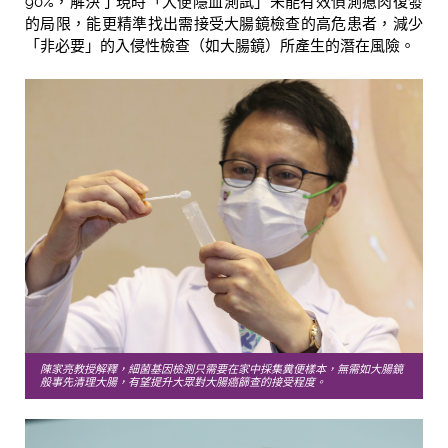
90%，解決了現時「大便隱血測試」未能有效偵測瘜肉復發
的局限，能更精準找出需接受大腸鏡檢查的高危患者，減少
「非必要」的入侵性檢查（如大腸鏡）所產生的潛在風險。
陳家亮教授解釋，細菌基因檢測只需要在家中採集糞便樣本，無需如大腸鏡
般事先清理大腸，有望提升大眾對大腸癌篩查的接受程度。