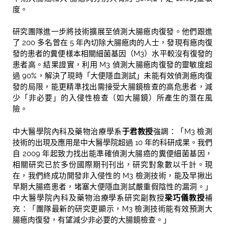
度。
研究團隊進一步將技術擴展至偵測大腸瘜肉復發。他們跟進
了 200 多名曾在 5 年內切除大腸瘜肉的人士，發現有瘜肉復
發的患者的糞便樣本相關細菌基因（M3）水平較沒有復發的
患者高。結果證實，利用 M3 偵測大腸瘜肉復發的靈敏度超
過 90%，解決了現時「大便隱血測試」未能有效偵測瘜肉復
發的局限，能更精準找出需接受大腸鏡檢查的高危患者，減
少「非必要」的入侵性檢查（如大腸鏡）所產生的潛在風
險。
中大醫學院內科及藥物治療學系
于君教授
強調：「M3 檢測
技術的出現及應用是中大醫學院超過 10 年的科研成果。我們
自 2009 年起致力找出能準確偵測大腸癌的糞便細菌基因，
相關研究已於多份國際期刊刊出，研究對象數以千計。現
在，我們終成功開發非入侵性的 M3 檢測技術，能及早揪出
早期大腸癌患者，堵塞大便隱血測試嚴重假陰性的漏洞。」
中大醫學院內科及藥物治療學系研究副教授
梁巧儀教授
補
充：「團隊最新的研究更顯示，M3 檢測技術能有效預測大
腸瘜肉復發，有望減少非必要的大腸鏡檢查。」