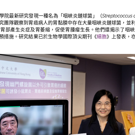
學院最新研究發現一種名為「咽峽炎鏈球菌」（
Streptococcus 
究團隊觀察到胃癌病人的胃黏膜中存在大量咽峽炎鏈球菌，並
發胃部產生炎症及胃萎縮，促使胃腫瘤生長。他們還揭示了咽峽
預措施。研究結果已於生物學國際頂尖期刊《
細胞
》上發表，