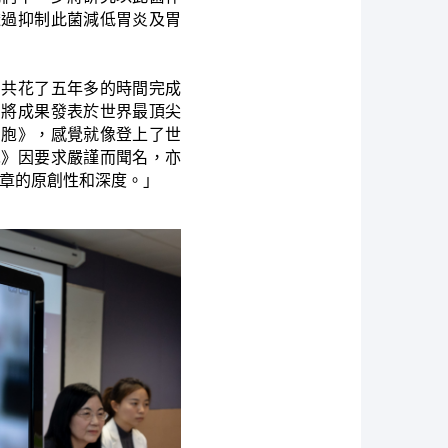
透過抑制此菌減低胃炎及胃
們共花了五年多的時間完成
夠將成果發表於世界最頂尖
細胞》，感覺就像登上了世
胞》因要求嚴謹而聞名，亦
章的原創性和深度。」