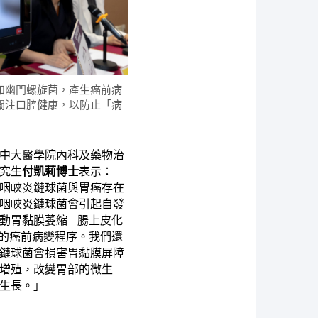
和幽門螺旋菌，產生癌前病
關注口腔健康，以防止「病
中大醫學院內科及藥物治
究生
付凱莉博士
表示：
咽峽炎鏈球菌與胃癌存在
咽峽炎鏈球菌會引起自發
動胃黏膜萎縮—腸上皮化
的癌前病變程序。我們還
鏈球菌會損害胃黏膜屏障
增殖，改變胃部的微生
生長。」