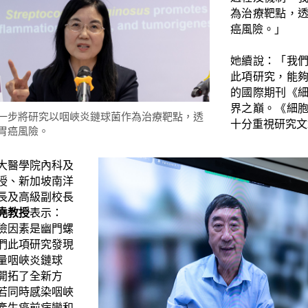
為治療靶點，
癌風險。」
她續說：「我
此項研究，能
的國際期刊《
界之巔。《細
一步將研究以咽峽炎鏈球菌作為治療靶點，透
十分重視研究文
及胃癌風險。
大醫學院內科及
授、新加坡南洋
長及高級副校長
堯教授
表示：
險因素是幽門螺
們此項研究發現
量咽峽炎鏈球
開拓了全新方
若同時感染咽峽
產生癌前病變和