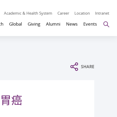
Academic & Health System
Career
Location
Intranet
Se
ch
Global
Giving
Alumni
News
Events
SHARE
致胃癌