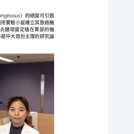
anginosus
）的細菌可引致
利用實驗小鼠確立其致癌機
炎鏈球菌定植在胃部的機
亦是中大首份主理的研究論