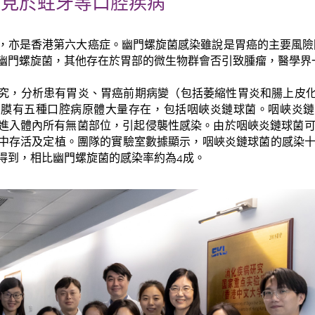
常見於蛀牙等口腔疾病
，亦是香港第六大癌症。幽門螺旋菌感染雖說是胃癌的主要風險因
幽門螺旋菌，其他存在於胃部的微生物群會否引致腫瘤，醫學界
究，分析患有胃炎、胃癌前期病變（包括萎縮性胃炎和腸上皮
黏膜有五種口腔病原體大量存在，包括咽峽炎鏈球菌。咽峽炎鏈
進入體內所有無菌部位，引起侵襲性感染。由於咽峽炎鏈球菌可以適
中存活及定植。團隊的實驗室數據顯示，咽峽炎鏈球菌的感染十
得到，相比幽門螺旋菌的感染率約為4成。