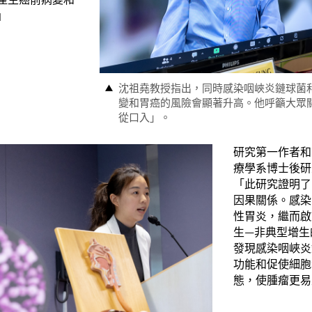
。」
沈祖堯教授指出，同時感染咽峽炎鏈球菌
變和胃癌的風險會顯著升高。他呼籲大眾
從口入」。
研究第一作者和
療學系博士後研
「此研究證明了
因果關係。感染
性胃炎，繼而啟
生—非典型增生
發現感染咽峽炎
功能和促使細胞
態，使腫瘤更易