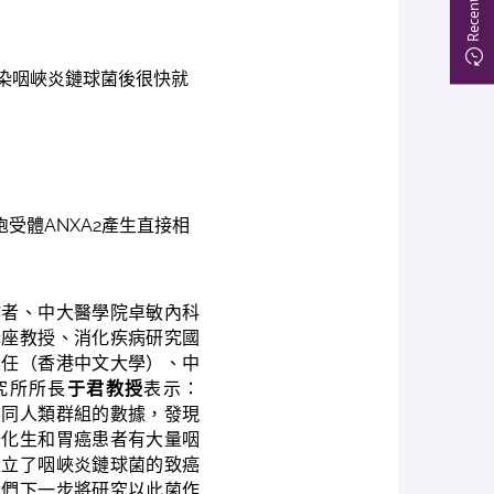
染咽峽炎鏈球菌後很快就
受體ANXA2產生直接相
作者、中大醫學院卓敏內科
講座教授、消化疾病研究國
主任（香港中文大學）、中
究所所長
于君教授
表示：
不同人類群組的數據，發現
腸化生和胃癌患者有大量咽
確立了咽峽炎鏈球菌的致癌
我們下一步將研究以此菌作