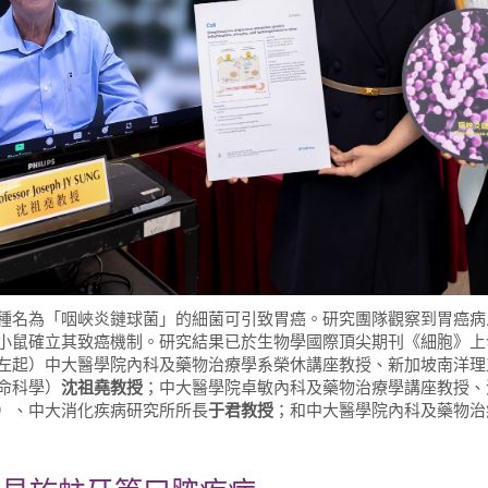
種名為「咽峽炎鏈球菌」的細菌可引致胃癌。研究團隊觀察到胃癌病
小鼠確立其致癌機制。研究結果已於生物學國際頂尖期刊《細胞》上
左起）中大醫學院內科及藥物治療學系榮休講座教授、新加坡南洋理
命科學）
沈祖堯教授
；中大醫學院卓敏內科及藥物治療學講座教授、
）、中大消化疾病研究所所長
于君教授
；和中大醫學院內科及藥物治