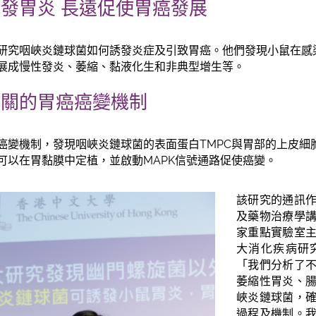
發胃炎 長遠促使胃癌發展
研究咽峽炎鏈球菌如何誘發炎症及引致胃癌。他們發現小鼠在感
展成慢性發炎、萎縮、黏液化生和非典型增生等。
相關的胃癌癌變機制
癌變機制，發現咽峽炎鏈球菌的表面蛋白TMPC與胃部的上皮細胞
可以在胃黏膜中定植，並啟動MAPK信號通路促使癌變。
該研究的通訊
及藥物治療學
家重點實驗室
大消化疾病研
「我們分析了
萎縮性胃炎、
峽炎鏈球菌，
過程及機制。