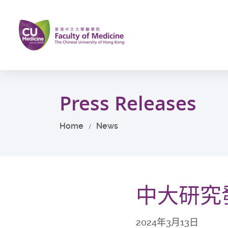
Skip
to
main
content
Start
main
Press Releases
content
Home
News
中大研究
2024年3月13日