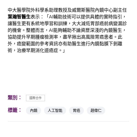
中大醫學院外科學系助理教授及威爾斯醫院內鏡中心副主任
葉瀚智醫生
表示：「AI輔助技術可以提供具體的實時指引，
讓醫生更有系統地學習和訓練，大大減低胃部癌前病變漏診
的機會。整體而言，AI能夠輔助不論資歷深淺的內鏡醫生，
協助提升早期腫瘤檢測率，盡早揪出高風險胃癌患者。此
外，癌變範圍的參考資訊亦有助醫生進行內鏡黏膜下剝離
術，治療早期消化道癌症。」
類別：
國際合作
標籤：
內鏡
人工智能
胃癌
趙偉仁