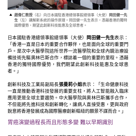
趙偉仁教授
（右）向日本國駐香港總領事館總領事（大使）
岡田健一先
生
（左）講解新系統的操作原理。岡田健一先生表示，憑藉香港的獨特
國際優勢，期望此創新科技能惠及全球患者。
日本國駐香港總領事館總領事（大使）
岡田健一先生
表示：
「香港一直是日本的重要合作夥伴，也是面向全球的重要門
戶。是次中大醫學院這所世界一流醫學院和全球內鏡治療設
備技術先驅奧林巴斯合作，標誌着一個的重要的里程。憑藉
香港的獨特國際優勢，我們期望此創新科技能惠及全球患
者。」
創新科技及工業局副局長
張曼莉小姐
表示：「生命健康科技
一直是推動香港科技發展的重要支柱，將人工智能融入臨床
應用更是全球主要趨勢。中大醫學院與奧林巴斯攜手合作，
不但能將先進科技和創新轉化，讓病人直接受惠，更與政府
銳意將香港發展成為國際醫療創新樞紐的願景不謀而合。」
胃癌演變過程長而且形態多變 難以早期識別