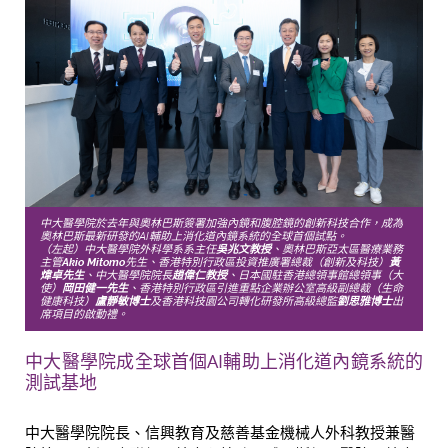
中大醫學院於去年與奧林巴斯簽署加強內鏡和腹腔鏡的創新科技合作，成為
奧林巴斯最新研發的AI輔助上消化道內鏡系統的全球首個試點。
（左起）中大醫學院外科學系系主任
吳兆文教授
、奧林巴斯亞太區醫療業務
主管
Akio Mitomo
先生、香港特別行政區投資推廣署總裁（創新及科技）
黃
煒卓先生
、中大醫學院院長
趙偉仁教授
、日本國駐香港總領事館總領事（大
使）
岡田健一先生
、香港特別行政區引進重點企業辦公室高級副總裁（生命
健康科技）
盧靜敏博士
及香港科技園公司轉化研發所高級總監
劉思雅博
士
出
席項目的啟動禮。
中大醫學院
成全球首個AI輔助上消化道內鏡系統的
測試基地
中大醫學院院長、信興教育及慈善基金機械人外科教授兼醫