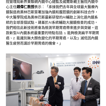
院管理局新界東聯網內鏡中心總監及威爾斯親王醫院內鏡中
心主任
趙偉仁教授
表示：「承接我們去年與全球最大醫療內
鏡製造商奧林巴斯簽署加強內鏡和腹腔鏡的創新科技合作，
中大醫學院成為奧林巴斯最新研發的AI輔助上消化道內鏡系
統的全球首個試點。建基於AI系統輔助大腸鏡檢查的成功，
我們相信此新技術將會為檢測早期胃癌帶來進步與突破。這
款新型AI內鏡系統最重要的特點包括: 1. 能夠檢測扁平早期胃
癌、2. 能識別無大顏色變化的早期胃癌，以及3. 減低因內鏡
醫生疲勞而漏診早期胃癌的機會。」