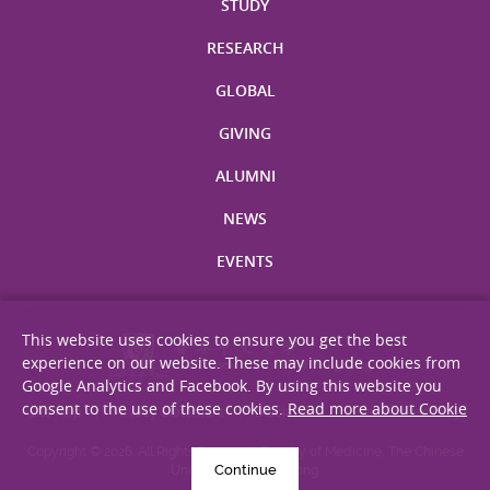
STUDY
RESEARCH
GLOBAL
GIVING
ALUMNI
NEWS
EVENTS
This website uses cookies to ensure you get the best
experience on our website. These may include cookies from
Google Analytics and Facebook. By using this website you
consent to the use of these cookies.
Read more about Cookie
Site Map
Privacy Statement
Disclaimer
Web Accessibility
Copyright © 2026. All Rights Reserved. Faculty of Medicine, The Chinese
Continue
University of Hong Kong.