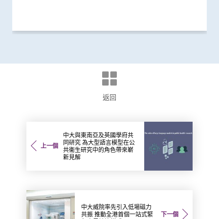
獎項及榮譽
外科創新技術
醫學教育
國際合作
外科創新技術
研究
里程碑
國際合作
捐款
研究
外科創新技術
獎項及榮譽
研究
研究
外科創新技術
研究
研究
研究
國際合作
外科創新技術
教育
捐款
返回
中大與東南亞及英國學府共
同研究 為大型語言模型在公
上一個
共衞生研究中的角色帶來嶄
新見解
中大威院率先引入低場磁力
共振 推動全港首個一站式緊
下一個