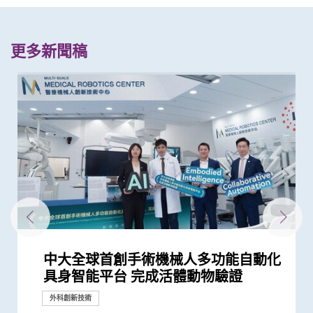
更多新聞稿
中大全球首創手術機械人多功能自動化
信興教育及慈善基金機械人外科教授趙
中大醫學院證實以AI輔助大腸內窺鏡檢
中大成功完成全球首宗利用內鏡手術機
中大在內鏡技術取得重大突破 成功完
中大率先引入無創經口內鏡賁門切開術
中大醫科2026/27學年推新課程模式CU
中大醫學院與美國國家醫學院慶祝締結
中大成功利用自家研發的腹腔鏡機械人
中大校長盧煜明教授與醫學院院長趙偉
中大與北大亞洲首項臨床研究發現 數
創科賦能 智慧醫療 -– 手術機器人產業
中大醫學院與正大天晴簽署合作框架協
中大醫學院獲李嘉誠基金會捐贈亞洲首
中大與東南亞及英國學府共同研究 為
中大與瑞士蘇黎世聯邦理工學院聯手
中大醫學院完成全球首個針對心房顫動
中大「全自動視網膜圖像分析」證有效
中大醫學院研發的手機程式有效評估抑
中大研究發現咽峽炎鏈球菌可引致胃癌
中大分析文字報告發現新冠症狀會隨病
中大宣佈委任趙偉仁教授為醫學院院長
中大醫學院證實內窺鏡胃腸繞道術治療
中大醫學院與奧林巴斯簽署合作備忘錄
中大醫學院證實新超聲波內窺鏡引流術
中大研究顯示止血粉可作上消化道出血
中大全球首證由人工智能技術研發出的
中大研究團隊開發新一代人工智能系統
中大成功研發可在體內快速傳輸的「生
中大拆解為急性上消化道出血患者進行
中大與世界頂尖學府加強跨學科醫療機
中大完成全球首個多專科單孔微創機械
中大率先將「文物觀賞」融入醫學教育
港韓瑞三地學者聯手研頂尖醫學科技
香港中文大學與蘇黎世聯邦理工學院結
中文大學與倫敦帝國學院共同推動創新
中大醫學院成功植入「脈衝產生器」醫
中大成立周毓浩創新醫學技術中心 促
亞洲首例 中大率先引入「胃起搏器」
具身智能平台 完成活體動物驗證
偉仁教授就職演講： 「鼎新革故 夢想
查 腺瘤檢測率增加四成 並成功訓練AI
械人進行內鏡黏膜下剝離術治大腸癌
成全港首宗無創內鏡機械人手術
治療食道功能失調症
Medicine Plus 三層架構課程 裝備新
備忘錄夥伴關係並 舉辦中大—美國國
完成橫跨歐亞三地20,000公里遙距手術
仁教授獲選為歐洲科學院外籍院士
碼化失眠介入程式可降低青年失眠患者
新趨勢研討會暨康諾思騰與香港中文大
議 緊密結合及發揮內地與香港醫藥創
台Histotripsy 2.0系統 共30名患者獲
大型語言模型在公共衞生研究中的角色
全球首次在活體動物成功進行橫跨歐亞
華人患者的腦出血治療成效研究
評估自閉症及抑鬱症風險 獲第49屆日
鬱症
毒變異及疫苗接種情況改變 並證實人
惡性胃出口阻塞 成效更高、住院時間
共建「臨床前及臨床研究中心」 發展
治療惡性膽管阻塞 成功率較常規治療
的一線治療方法
磁力共振腦掃描指數 能有效臨床偵測
自動分析新冠肺炎CT影像
物合成軟體微型機械人」 突破現有儀
內鏡檢查的時間謎團
械人研究合作 重塑醫學診斷和治療的
人手術臨床研究 證新技術有效深入以
效法耶魯醫學院模式 提升觀察及表達
創新納米技術治療消化道及心血管疾病
盟 共同研發創新醫學科技治腸胃病
醫療科技
治胃酸倒流
進醫學及工程跨學科合作 轉化尖端科
助胃癱病人恢復消化功能
研究
里程碑
成真：從醫學、藝術，到機械、科研」
輔助早期消化道癌症治療
一代醫者多元能力 迎接醫療新世代
家醫學院傑出講座暨國際衞生政策研...
彰顯香港突破地域界限 匯聚國際知名...
抑鬱症發病率逾四成
學醫學院簽署合作備忘錄簽署儀式
新科研、人才培訓、轉化和產業優勢
資助接受組織碎化技術治肝癌
帶來嶄新見解
的遠程遙距磁控內窺鏡手術
內瓦國際發明展三項大獎
工智能大型語言模型有助傳染病研究
更短
內鏡及腹腔鏡創新科技
更高 治療時間亦更短
三類早期認知障礙疾病
器限制 深入狹窄腔道治療消化道疾病
未來發展
往難達位置進行精準治療
能力 裨益臨床診症
技至臨床應用
外科創新技術
外科創新技術
外科創新技術
外科創新技術
獎項及榮譽
研究
研究
研究
研究
研究
國際合作
國際合作
國際合作
外科創新技術
外科創新技術