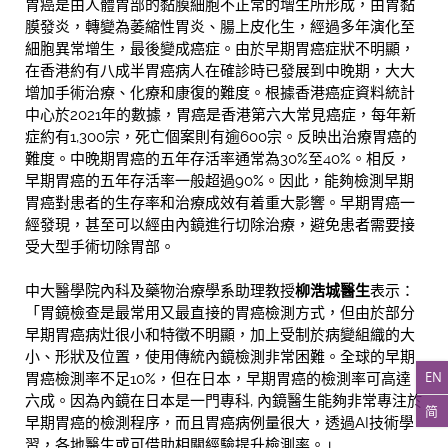
胃癌是由人體胃部的黏膜細胞不正常的增生所形成，由胃黏
膜發炎，轉變為萎縮性胃炎、腸上皮化生，經過多年演化至
細胞異常增生，最後變成癌症。由於早期胃癌症狀不明顯，
在香港約有八成半胃癌病人在確診時已發展到中晚期，大大
增加手術治療、化療和康復的難度。根據香港癌症資料統計
中心於2021年的數據，胃癌是香港第六大常見癌症，每年新
症約有1,300宗，死亡個案則有逾600宗。反映出治療胃癌的
難度。中晚期胃癌的五年存活率通常為30%至40%。相反，
早期胃癌的五年存活率一般超過90%。因此，能夠檢測早期
胃癌對患者的生存率和治療成效有着重大影響。早期胃癌一
經發現，甚至可以經由內鏡進行切除治療，避免患者需要接
受大型手術切除胃部。
中大醫學院內科及藥物治療學系助理教授
柳浩城醫生
表示：
「胃鏡檢查是最常用又最直接的胃癌檢測方式，但由於部分
早期胃癌病灶很小和特徵不明顯，加上受制於病變組織的大
小、形狀及位置，使用傳統內鏡檢測非常困難。全球的早期
EN
胃癌檢測率不足10%，但在日本，早期胃癌的檢測率可高達
六成。因為內鏡在日本是一門專科, 內鏡醫生能夠非常專注於
简
早期胃癌的檢測程序，而且胃癌病例量很大，透過AI技術學
習，各地醫生或可借助相關經驗提升檢測率。」