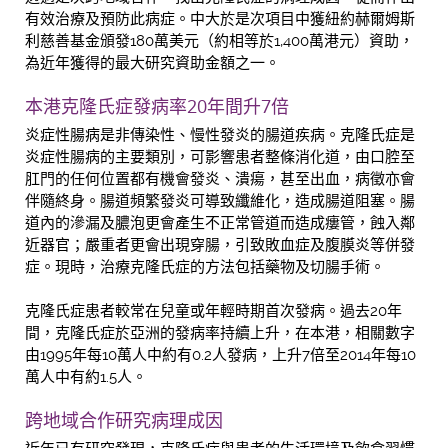
有效治療及預防此病症。中大於是次項目中獲紐約赫爾姆斯
利慈善基金頒發180萬美元（約相等於1,400萬港元）資助，
為近年獲得的最大研究資助金額之一。
本港克隆氏症發病率20年間升7倍
炎症性腸病是非傳染性、慢性發炎的腸道疾病。克隆氏症是
炎症性腸病的主要類別，可影響患者整條消化道，由口腔至
肛門的任何位置都有機會發炎、潰瘍，甚至出血，病徵亦會
伴隨終身。腸道頻繁發炎可導致纖維化，造成腸道阻塞。腸
道內的滲漏及膿泡更會產生不正常管道而造成瘻管，蝕入鄰
近器官；嚴重者更會出現穿腸，引致敗血症及腹膜炎等併發
症。現時，治療克隆氏症的方法包括藥物及切腸手術。
克隆氏症患者較常在兒童或年輕時期首次發病。過去20年
間，克隆氏症於亞洲的發病率持續上升，在本港，相關數字
由1995年每10萬人中約有0.2人發病，上升7倍至2014年每10
萬人中有約1.5人。
跨地域合作研究病理成因