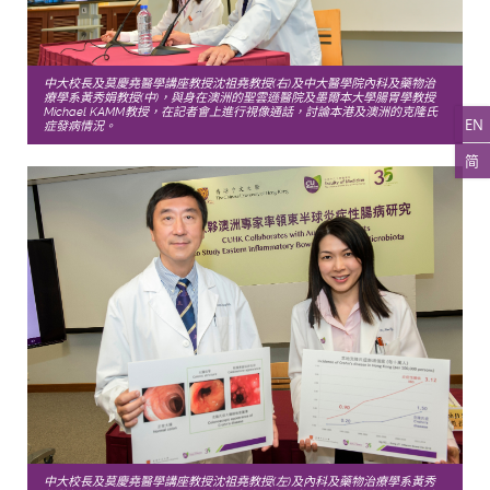
中大校長及莫慶堯醫學講座教授沈祖堯教授(右)及中大醫學院內科及藥物治
療學系黃秀娟教授(中)，與身在澳洲的聖雲遜醫院及墨爾本大學腸胃學教授
Michael KAMM教授，在記者會上進行視像通話，討論本港及澳洲的克隆氏
EN
症發病情況。
简
中大校長及莫慶堯醫學講座教授沈祖堯教授(左)及內科及藥物治療學系黃秀