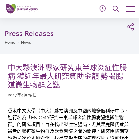
d
Skip
Searc
to
Tog
main
me
Start
content
main
Press Releases
content
Home
News
中大夥澳洲專家研究東半球炎症性腸
病 獲近年最大研究資助金額 勢揭腸
道微生物群之謎
2017年4月25日
香港中文大學（中大）夥拍澳洲及中國內地多個科研中心，
進行名為「ENIGMA研究－東半球炎症性腸病腸道微生物
群」的研究項目，旨在找出炎症性腸病、尤其是克隆氏症與
患者的腸道微生物群及飲食習慣之間的關連。研究團隊期望
透過是次跨地域合作，找出克隆氏症的病理成因，從而作出