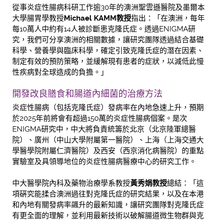
從事炎症性腸病科研工作逾30年的澳洲聖雲遜醫院及墨爾本
大學腸胃學教授
Michael KAMM
教授
指出：「在澳洲，每年
每10萬人中約有14人被診斷患克隆氏症。透過ENIGMA研
究，我們可分享澳洲的相關數據，讓研究團隊透過結合基礎
科學、營養學與臨床科學，確定引致克隆氏症的潛在因素、
制定有效的預防策略，並緩解現有患者的症狀，以減低此慢
性疾病對全球造成的負擔。」
開發改良膳食和腸道內細菌的治療方法
炎症性腸病（包括克隆氏症）發病率在內地急速上升，預期
於2025年前將會有超過150萬的炎症性腸病個案。是次
ENIGMA研究中，中大將負責統籌於北京（北京陸軍總醫
院）、廣州（中山大學附屬第一醫院）、上海（上海交通大
學醫學院附屬仁濟醫院）及西安（西京消化病醫院）的重點
實驗室及具領導地位的炎症性腸病醫療中心的研究工作。
中大醫學院內科及藥物治療學系教授
黃秀娟教授
總結：「這
項硏究能揉合澳洲過往對克隆氏症的研究結果，以及在本港
和內地有關發病率飊升的最新知識，讓研究團隊對克隆氏症
有更全面的理解，並利用最新技術以破解腸道微生物群與克