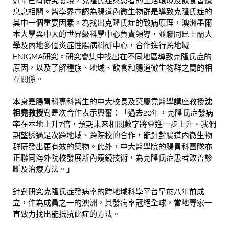
近年已有研究發現，克隆氏症與患者的生活環境及飲食習慣
息息相關。醫學界亦認為腸道內微生物群是導致克隆氏症的
其中一個重要因素。為找出克隆氏症的致病原理，澳洲墨爾
本大學與中大的世界級科學中心負責領導，並聯同昆士蘭大
學及內地多個炎症性腸病科研中心，合作進行跨地域
ENIGMA研究。研究會集中找出在不同地區導致克隆氏症的
原因，以及了解種族、地域、飲食和腸道微生物群之間的相
互關係。
本身是腸胃科專科醫生的中大校長及莫慶堯醫學講座教授
沈
祖堯教授
對是次合作表示興奮：「過去20年，克隆氏症發病
率在本地上升7倍，預期未來相關數字將會進一步上升。我們
期望透過是次跨地域、跨院校的合作，能針對腸道內微生物
群研發出更有效的藥物。此外，中大醫學院的腸胃科團隊亦
正聯同海外院校發展新內窺鏡技術，為克隆氏症患者改善診
斷及治療方法。」
針對研究克隆氏症發病率的跨地域科學平台早於八年前成
立，作為成員之一的澳洲，其發病率冠絕全球，當地專家一
直致力找出能抵抗此症的方法。