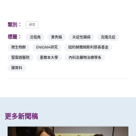
類別：
研究
標籤：
沈祖堯
黄秀娟
炎症性腸病
克隆氏症
微生物群
ENIGMA研究
紐約赫爾姆斯利慈善基金
聖雲遜醫院
墨爾本大學
內科及藥物治療學系
腸胃科
更多新聞稿