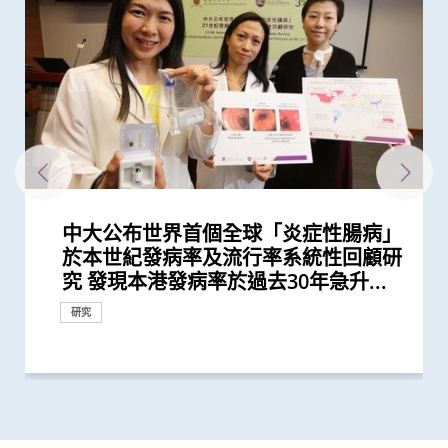
中大公布世界首個全球「炎症性腸病」
中大利用腸道微生物辨別慢性腸道疾病
香港和澳門的炎症性腸病新增個案高踞
中大「三歲定八十」跨學科研究 拆解
中大揭腸道微生態失衡為「炎症性腸
中大研究揭示全球大腸癌發病率有年輕
中大公布全球首個幽門螺旋菌流行病學
中大全球首項研究確認新大腸癌高風險
中大研究「腸道微生物移植」治療難辨
中大研究揭示未來十年香港每千人將有
中大與加拿大卡爾加里大學領導全球
中大醫學院腸胃科率領全球多國專家制
四成港人腸道微生態失衡情況與新冠患
中大全球首證新冠患者腸道微生態現失
嬰兒腸道菌群影響一生 中大團隊研
中大醫學院兩名傑出學者 獲裘槎基金
中大研究證實低劑量三環抗抑鬱藥有助
中大成立亞洲首間「微生物移植及研究
港韓瑞三地學者聯手研頂尖醫學科技
香港中文大學與蘇黎世聯邦理工學院結
香港中文大學成立消化疾病研究國家重
中大黃秀娟教授獲頒中國工程界最高榮
中大研究揭示嬰兒早期表觀遺傳改變及
中大醫學院推出「琢妍醫學人才培育計
中大首創透過調節腸道菌群 成功紓緩
「賽馬會年輕糖尿支援計劃」為逾900
與牛津大學十年研究合作 中大開發首
中大醫學院長達近20年追蹤研究 揭示
中大研究發現2型糖尿病對香港生產力
中大銀屑病關節炎研究重要突破 成功
中大發現調整生活方式的介入治療方案
中大研究指出過度清潔消毒增加濕疹等
中大醫學院開創兒童宏基因組組裝基因
中大研究揭示患妊娠糖尿病孕婦腸道微
中大利用腸道微生物開發精準工具診斷
中大威院成功以單一導管同時修補二尖
黃秀娟教授成為全國首位女性醫生科學
中大醫學院兩學者當選歐洲科學院外籍
中大利用大數據成功開發機器學習模型
中大研究發現咽峽炎鏈球菌可引致胃癌
中大醫學院黃秀娟教授成香港首位醫生
中大研究顯示類風濕關節炎患者日服5
新冠疫苗復必泰及科興引發之「T細胞
中大發現小腸癌在全球及本港發病率明
中大發現新基因標記可預測糖尿病人患
中大研究證實新冠口服藥有效降低院舍
中大醫學院大型臨床研究證實口服微膠
中大醫學院進行亞洲最大型長新冠研究
裘槎醫學科學教授黃秀娟教授就職演
中大新技術有效評估愛滋病病毒感染者
中大發現年輕糖尿病前期患者患糖尿病
中大研究顯示持續服用RASi類藥物可以
中大全球首證血糖波動不穩的肥胖型糖
中大醫學院獲醫管局支持開展香港首個
港大及中大醫學院聯合研究發現已接種
中大醫學院領導國際研究顯示 成人1 型
中大與輔導教師協會最新調查顯示 本
中大嶄新技術 以糞便細菌基因偵測大
中大成功研發可在體內快速傳輸的「生
中大醫學院研究指幼兒成為新冠病毒
中大醫學院研究指出優化腸道微生態有
中大發現新冠患者的腸道內缺乏可調節
中大醫學院聯同全球糖尿病知名專家合
中大醫學院發現胰臟癌有全球上升及年
中大賽馬會齊心防癌計劃公布首3,500
中大研究顯示糖尿病死亡率及併發症發
中大證新冠嬰孩患者糞便帶病毒 可成
中大研究顯示新冠肺炎患者常見有肝臟
中大醫學院與阿斯利康首度合作糖尿病
患有多囊卵巢綜合症華人女性的糖尿病
多元化預防衰老活動有助減低衰老狀況
中大為5,000港人免費驗腦 開展人口
中大發現嚴重睡眠窒息症未經治療患者
中大成立「張金菱治療柏金遜綜合症研
中大全球首個「快速眼動睡眠行為障
中大研究發現每6位糖尿病患者有1位出
中大研究警示懷孕婦女注意體重增幅
中大研究證實銀屑病關節炎患者炎症綜
陳家亮教授成首位華人獲頒「美國腸胃
「中大賽馬會齊心防癌計劃」啟動 免
中大為本港老化人口制訂標準化認知測
中大研究發現非酒精性脂肪肝誘發肝癌
中大研究揭乙肝康復者仍存罹患肝癌風
中大開展全球首個以「視網膜影像」篩
中大研究發現心房顫動引致中風個案15
中大研究證實家居診治睡眠窒息症成效
中大建議所有孕婦作口服葡萄糖耐量測
中大研究揭示脂肪肝問題不是肥胖人士
中大首次舉辦「大腸癌關注月」
中大公布全球首項「針對亞士匹靈引致
中大教授成為全球首位華人獲頒「世界
中大研究發現每5名糖尿病患者中 1人
中大成立周佩芳認知障礙預防研究中心
中大成立全球首個華人「早發性認知障
中大港大率先應用3D打印技術於複雜
中大與全球30多國專家合作研究 發現
中大與多國中風專家領導一項全球研究
中大就七種常見呼吸道病毒進行全港首
中大公布亞洲首項針對肥胖「睡眠窒息
中大篩查發現每三名社區長者就有一人
中大率先引入「高頻信號檢測」技術以
中大醫學院許樹昌教授於《刺針》發表
中大倡議新藥物治療標準逆轉腦血管硬
中大最新研究揭示本港每年逾十萬非酒
中文大學與倫敦帝國學院共同推動創新
中大研究指朋儕關顧 可減少受情緒困
中大與養和醫院攜手研究 發現抑鬱症
中大醫學院成功植入「脈衝產生器」醫
中大提倡結合房顫篩查及藥物教育 助
社區衰老狀況篩查 發現65歲或以上的
中大發現糖尿患者患抑鬱症風險為一般
頭頸放射治療增中風風險 中大證實
中大與理大攜手在威院推行24小時遠程
中大公布香港慢性腎病透析患者就業研
中大公布小中風的最新藥物治療方法
中大制訂肝癌風險評估指數 準確預測
中大四科研項目榮獲國家教育部高等學
中文大學與上海交通大學成功發現預測
中大率先採用三維心臟超聲波以識别高
中文大學舉辦「沙士十年 — 醫護專業
中大建議以舒緩性手法護理末期腦退化
大腸癌將成為香港頭號癌症 中大引入
中大研究發現攝取過量鹽份會導致高血
中大展開全港睡眠健康教育及改善計劃
中大及港大研究團隊攜手成功發現腦癇
中大率亞洲腎科專家倡議慢性腎病早期
中大發現本港三成無病徵的市民被確診
中大發現男性賀爾蒙誘發肝癌基因 解
中大證實為頸血管狹窄進行支架成型治
中大三名學者獲頒本年度裘槎基金會優
中大公佈本港嚴重人類豬型流感的最新
於本世紀發病率及流行率系統性回顧研
亞太區首三位 中大成立資料庫助市民
懷孕期腸道微生態如何降低嬰兒患炎症
病」致病關鍵 團隊獲近1,600萬港元資
化趨勢
大型分析 揭全球44億人感染 亞洲包括
群組
梭菌感染 治癒率為傳統抗生素治療的3
一人患上炎症性腸病 醫療負擔飆升至
「炎症性腸病」流行病學研究 建立炎
定臨床指引 以「非入侵性生物標誌
者類似 中大研發「微生態免疫力配
衡狀況 成功研發益生菌配方平衡腸道
「三歲定八十」之謎
會頒發「裘槎優秀醫學科研者獎2020」
改善難治性胃功能失調
中心」
創新納米技術治療消化道及心血管疾病
盟 共同研發創新醫學科技治腸胃病
點實驗室 提升消化道疾病診治水平
譽「光華工程科技獎」 成為今屆醫藥
腸道微生態 或影響日後腦部發展
劃」吸納百位頂尖女性人才 善用香港
兒童焦慮及感官過敏症狀
糖尿病年青患者提供連續血糖監測儀
個華人糖尿預後預測模型
妊娠糖尿及懷孕期血糖上升對孕婦及子
及經濟造成重大損失 年輕群組影響尤
修復受損關節骨頭 亦可保護關節結構
可減輕近七成愛滋病病毒感染者的代謝
過敏症風險
組數據庫（MAGIC） 促進生命早期微
生態改變 影響嬰兒早期神經發育
自閉症有助及早評估自閉風險 另一先
瓣及三尖瓣 治療嚴重心瓣倒流新突破
家獲選「新基石研究學者」其領導之新
院士 成2024年「醫學及獸醫科學」僅
精準預測老年糖尿病患者未來一年罹患
科學家獲選為新基石研究員
毫克皮質類固醇 出現心血管疾病的風
反應」可有效預防不同新冠病毒變異株
顯上升 高收入地區發病率較高
冠心病風險 凸顯糖尿病精準治療的潛
長者五成入院風險及防止病情惡化
囊活菌配方SIM01有效紓緩新冠後遺症
推算生殖系統徵狀如性功能障礙困擾逾
講： 「眾里尋『它』千百度」
的心臟病風險
的終生風險高達90% 心血管疾病風險增
降低 2型糖尿病晚期腎病患者出現心腎
尿病患者有較高患癌風險 並證實接受
大型長新冠研究 協助政府策劃更全面
疫苗人士 在感染新型冠狀病毒變異株
糖尿病的新症發病率較傳統預期高
港學生患「腸易激」情況令人關注 疫
腸癌及瘜肉復發 靈敏度逾九成
物合成軟體微型機械人」 突破現有儀
「隱形傳播者」的風險不容忽視 病毒
望提升新冠疫苗安全及成效
免疫力的益菌 八成新冠患者出現「長
作四年 為《刺針》制定糖尿病多元綜
輕化趨勢 女性上升幅度較高
名市民篩查結果 顯示「一站式多樣癌
生率正下降 唯年輕糖尿病患者情況未
隱形傳播者 成立新冠病毒檢測中心 致
受損問題 建議監測患者肝功能 及早發
腎病研究 制訂全球應對糖尿病腎病新
風險是非患病人士的4倍
逾8成「前期衰老」長者逆轉為「非衰
基礎研究追蹤本港腦健康狀況
手術後較易出現心血管問題 籲手術前
究中心」 跨學科研嶄新方法 減慢柏金
礙」家庭研究 揭柏金遜病家族遺傳傾
現腎功能急劇下降
合指數持續達標 能降低罹患心血管疾
科醫學院國際領袖大獎」
費為萬名市民進行檢測 研肥胖與多種
試 及早辨識認知障礙症患者
的關鍵致癌基因
險
查華人阿茲海默症研究
年間上升3倍 宜及早服用抗凝血藥預防
滿意 可處理半數公立醫院成人個案 大
試 全港兩成孕婦患妊娠糖尿 研究發現
獨有
腸道出血」的新發現 停服亞士匹靈可
中風組織主席中風貢獻獎」 全球首創
因脂肪肝引致嚴重肝纖維化或肝硬化
設立一站式簡易網站提供認知障礙症資
礙症」研究登記冊
心臟手術
小中風新藥物療法
發現及早評估與治療「小中風」可降低
個流行病學分析 發現「呼吸道合胞病
症」患者生活模式研究 證實個人化輔
患腦小血管病 藉世界中風日呼籲及早
確定腦部手術範圍 有效提升複雜性腦
評論新沙士文章 強調醫院感染控制措
化
精性脂肪肝新症
醫療科技
擾之糖尿患者住院百分比
患者出現睡眠行為障礙或是腦退化先兆
治胃酸倒流
長者減低中風風險
社區人口中 過半已踏入前期衰老
人的兩倍 倡以一分鐘問卷及早評估糖
「頸動脈支架成型術」成效顯著
中風溶栓治療服務
究並提倡中末期患者接受透析前的早期
乙肝病人的肝癌風險
校科學研究優秀成果獎 為本港院校之
中國人糖尿病的基因標記
風險二尖瓣脱垂患者
人員研討會」 回顧與前瞻 提升防治
症患者的吞嚥困難
大腸膠囊內視鏡助預防大腸癌
壓及增加中風機會
建立健康睡眠及健康校園生活
新基因標記
診斷計劃
有大腸癌前期腫瘤
開男性發病率較女性高之謎
療及 為心臟衰竭患者植入心臟肌肉收
秀科研者獎
情況
研究
研究
研究
健康推廣計劃
研究
究 發現本港發病率於過去30年急升...
增加認知
性腸病風險
助成立全球數據庫 致力遏止全球個案...
香港逾半人口為帶菌者
倍
每年逾四億港元 情況急需正視
症性腸病四階段演變模型 預測各地區...
物」篩查大腸癌
方」證有效促進新冠患者康復 有望提...
微生態 有望增強免疫力
造福人類健康
衞生領域唯一香港學者
制度優勢 打造國際女性醫學科研人...
數據顯示有效管控血糖 大幅降低嚴...
女的長期健康風險
為嚴重
預防變形惡化
性脂肪肝病情
生物群研究
導臨床研究顯示調節腸道微生態可緩...
基石科學實驗室將拆解飲食如何影響...
有來自香港的學者
嚴重低血糖的風險
險增一倍
引起的嚴重疾病
力
40萬港人
近70%
併發症的風險
一類常用降血壓藥物的糖尿病患者患...
的長新冠醫療服務
Omicron後能對不同的新冠病毒變異...
情下壓力上升 籲留意腸胃問題或反映...
器限制 深入狹窄腔道治療消化道疾病
載量及帶活性病毒的比例偏高 持續帶...
新冠」症狀 腸道微生態失衡成關鍵
合策略
症篩查」有效
見改善
力為嬰幼兒作糞便檢測
現病情惡化
策略
老」
進行睡眠窒息症評估以減風險
遜病程
向高達6倍 追蹤初期症狀如便秘 可提...
病風險
癌症關係
中風
幅縮減八成輪候時間
其子女糖尿病風險為同齡兒童3倍
增加患嚴重心血管疾病及死亡風險逾...
「脈磁激法」助中風患者復修腦部功...
訊
七成中風風險
毒」及「甲型流感」為兩大致命病毒
導療程有效減輕病情
預防
癇症手術成效約三成
施對控制疫情極為重要
尿患者的精神健康狀況
教育計劃
冠
傳染病工作
縮調節器成效顯著
研究
研究
研究
獎項及榮譽
研究
研究
國際合作
國際合作
研究
研究
研究
研究
研究
研究
獎項及榮譽
研究
研究
研究
獎項及榮譽
研究
研究
研究
研究
研究
研究
研究
研究
獎項及榮譽
臨床服務
研究
研究
研究
研究
研究
研究
研究
研究
研究
研究
國際合作
研究
研究
外科創新技術
臨床服務
研究
研究
臨床服務
研究
研究
研究
研究
外科創新技術
研究
健康推廣計劃
研究
研究
研究
研究
獎項及榮譽
研究
研究
研究
研究
研究
研究
研究
研究
研究
研究
研究
研究
研究
獎項及榮譽
里程碑
健康推廣計劃
研究
研究
研究
研究
研究
研究
獎項及榮譽
獎項及榮譽
研究
研究
研究
研究
研究
研究
研究
研究
研究
研究
研究
研究
研究
研究
國際合作
健康推廣計劃
研究
研究
研究
國際合作
研究
研究
研究
研究
研究
健康推廣計劃
研究
研究
研究
研究
獎項及榮譽
研究
研究
研究
研究
臨床服務
外科創新技術
研究
研究
研究
獎項及榮譽
研討會
研究