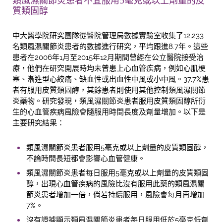
質類固醇
中大醫學院研究團隊從醫院管理局數據實驗室收集了12,233
名類風濕關節炎患者的數據進行研究，平均跟進8.7年。這些
患者在2006年1月至2015年12月期間曾經在公立醫院接受治
療，他們在研究開展時均未曾患上心血管疾病，例如心肌梗
塞、漸進型心絞痛、缺血性或出血性中風或小中風。37.7%患
者有服用皮質類固醇，其餘患者則使用其他控制類風濕關節
炎藥物。研究發現，類風濕關節炎患者服用皮質類固醇所衍
生的心血管疾病風險會隨服用時間長度及劑量增加。以下是
主要研究結果：
類風濕關節炎患者服用5毫克或以上劑量的皮質類固醇，
不論時間長短都會影響心血管健康。
類風濕關節炎患者每日服用5毫克或以上劑量的皮質類固
醇，出現心血管疾病的風險比沒有服用此藥的類風濕關
節炎患者增加一倍，倘若持續服用，風險會每月再增加
7%。
沒有證據顯示類風濕關節炎患者每日服用低於5毫克低劑