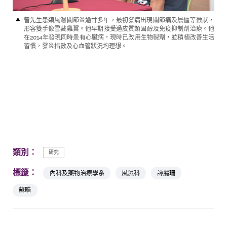
曾先生患類風濕關節炎逾廿多年，最初發病出現關節痛及晨僵等徵狀，
形容雙手像雪藏雞翼。他早期接受過皮質類固醇及免疫抑制劑治療。他
在2014年發現同時患有心臟病，現時已改用生物製劑，並積極改善生活
習慣，發炎指數及心血管狀況均理想。
類別：
研究
標籤：
內科及藥物治療學系
風濕科
譚麗珊
蘇晧