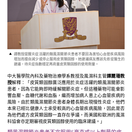
譚教授提醒炎症活躍的類風濕關節炎患者不要因為害怕心血管疾病風險
增加而擅自減少或停止服用皮質類固醇。她建議病友應該先依從醫生的
建議，待炎症指數穩定再商量皮質類固醇的使用劑量。
中大醫學院內科及藥物治療學系教授及風濕科主管
譚麗珊教
授
解釋：「皮質類固醇廣泛應用於炎症活躍的類風濕關節炎
患者，因為它能夠即時緩解關節炎症。但這種藥物可能會影
響血壓、血糖代謝和血脂，繼而增加病人患上心血管疾病的
風險。由於類風濕關節炎患者身體長期出現慢性炎症，他們
本來已經比健康人士承受較高的心血管疾病風險，因此是否
為他們處方皮質類固醇一直存在爭議，而美國和歐洲的風濕
科協會亦定期審視皮質類固醇使用的臨床建議。」
類風濕關節炎患者不宜服用5毫克或以上劑量的皮