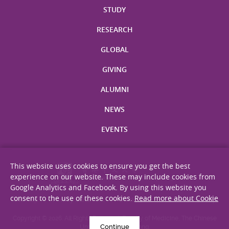
STUDY
RESEARCH
GLOBAL
GIVING
ALUMNI
NEWS
EVENTS
This website uses cookies to ensure you get the best
experience on our website. These may include cookies from
Google Analytics and Facebook. By using this website you
consent to the use of these cookies.
Read more about Cookie
Site Map
Privacy Statement
Disclaimer
Web Accessibility
Copyright © 2026. All Rights Reserved. Faculty of Medicine, The Chinese
Continue
University of Hong Kong.