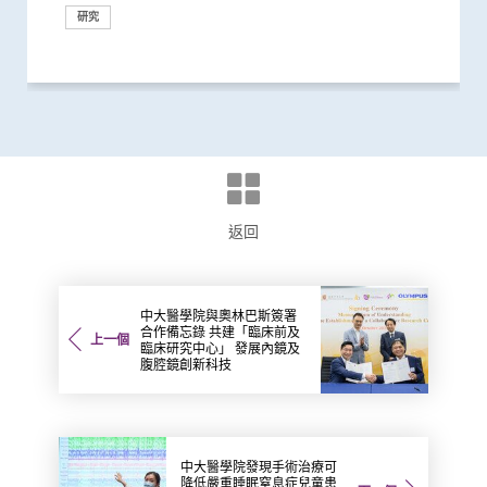
研究
研究
研究
健康推廣計劃
研究
研究
研究
研究
研究
研究
研究
研究
研究
研究
研究
國際合作
研究
研究
國際合作
研究
研究
研究
研究
研究
研究
研究
研究
研究
研究
獎項及榮譽
研究
研究
研究
研究
臨床服務
研究
外科創新技術
研究
研究
研究
研究
研究
返回
中大醫學院與奧林巴斯簽署
合作備忘錄 共建「臨床前及
上一個
臨床研究中心」 發展內鏡及
腹腔鏡創新科技
中大醫學院發現手術治療可
降低嚴重睡眠窒息症兒童患