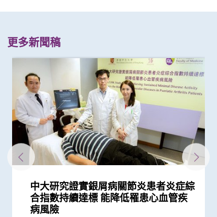
更多新聞稿
中大研究證實銀屑病關節炎患者炎症綜
中大全球歷時最長磁力共振追蹤研究發
中大銀屑病關節炎研究重要突破 成功
「賽馬會年輕糖尿支援計劃」為逾900
與牛津大學十年研究合作 中大開發首
中大醫學院長達近20年追蹤研究 揭示
中大研究發現2型糖尿病對香港生產力
中大發現調整生活方式的介入治療方案
中大利用腸道微生物辨別慢性腸道疾病
中大威院成功以單一導管同時修補二尖
中大利用大數據成功開發機器學習模型
新冠疫苗復必泰及科興引發之「T細胞
中大發現新基因標記可預測糖尿病人患
中大研究證實新冠口服藥有效降低院舍
中大新技術有效評估愛滋病病毒感染者
中大發現年輕糖尿病前期患者患糖尿病
中大研究顯示持續服用RASi類藥物可以
中大全球首證血糖波動不穩的肥胖型糖
港大及中大醫學院聯合研究發現已接種
中大醫學院領導國際研究顯示 成人1 型
四成港人腸道微生態失衡情況與新冠患
中大醫學院聯同全球糖尿病知名專家合
中大研究顯示糖尿病死亡率及併發症發
中大研究顯示新冠肺炎患者常見有肝臟
中大醫學院與阿斯利康首度合作糖尿病
患有多囊卵巢綜合症華人女性的糖尿病
多元化預防衰老活動有助減低衰老狀況
中大為5,000港人免費驗腦 開展人口
中大發現嚴重睡眠窒息症未經治療患者
中大成立「張金菱治療柏金遜綜合症研
中大全球首個「快速眼動睡眠行為障
中大研究證實低劑量三環抗抑鬱藥有助
中大研究發現每6位糖尿病患者有1位出
中大研究警示懷孕婦女注意體重增幅
中大研究揭示全球大腸癌發病率有年輕
中大為本港老化人口制訂標準化認知測
中大研究發現非酒精性脂肪肝誘發肝癌
中大研究揭乙肝康復者仍存罹患肝癌風
中大公布世界首個全球「炎症性腸病」
中大開展全球首個以「視網膜影像」篩
中大研究發現心房顫動引致中風個案15
中大研究證實家居診治睡眠窒息症成效
中大公布全球首個幽門螺旋菌流行病學
中大建議所有孕婦作口服葡萄糖耐量測
中大夥澳洲專家研究東半球炎症性腸病
中大研究揭示脂肪肝問題不是肥胖人士
中大教授成為全球首位華人獲頒「世界
中大研究發現每5名糖尿病患者中 1人
中大成立周佩芳認知障礙預防研究中心
中大全球首項研究確認新大腸癌高風險
中大成立全球首個華人「早發性認知障
中大港大率先應用3D打印技術於複雜
中大與全球30多國專家合作研究 發現
中大與多國中風專家領導一項全球研究
中大就七種常見呼吸道病毒進行全港首
中大公布亞洲首項針對肥胖「睡眠窒息
中大篩查發現每三名社區長者就有一人
中大研究「腸道微生物移植」治療難辨
中大率先引入「高頻信號檢測」技術以
中大醫學院許樹昌教授於《刺針》發表
中大倡議新藥物治療標準逆轉腦血管硬
中大最新研究揭示本港每年逾十萬非酒
中大研究指朋儕關顧 可減少受情緒困
中大與養和醫院攜手研究 發現抑鬱症
中大提倡結合房顫篩查及藥物教育 助
社區衰老狀況篩查 發現65歲或以上的
中大發現糖尿患者患抑鬱症風險為一般
頭頸放射治療增中風風險 中大證實
中大與理大攜手在威院推行24小時遠程
中大公布香港慢性腎病透析患者就業研
中大公布小中風的最新藥物治療方法
香港和澳門的炎症性腸病新增個案高踞
中大制訂肝癌風險評估指數 準確預測
中文大學與上海交通大學成功發現預測
中大率先採用三維心臟超聲波以識别高
中大建議以舒緩性手法護理末期腦退化
中大研究發現攝取過量鹽份會導致高血
中大展開全港睡眠健康教育及改善計劃
中大及港大研究團隊攜手成功發現腦癇
中大率亞洲腎科專家倡議慢性腎病早期
中大證實為頸血管狹窄進行支架成型治
中大三名學者獲頒本年度裘槎基金會優
中大公佈本港嚴重人類豬型流感的最新
合指數持續達標 能降低罹患心血管疾
現 類風濕關節炎關節結構損傷程度可
修復受損關節骨頭 亦可保護關節結構
糖尿病年青患者提供連續血糖監測儀
個華人糖尿預後預測模型
妊娠糖尿及懷孕期血糖上升對孕婦及子
及經濟造成重大損失 年輕群組影響尤
可減輕近七成愛滋病病毒感染者的代謝
瓣及三尖瓣 治療嚴重心瓣倒流新突破
精準預測老年糖尿病患者未來一年罹患
反應」可有效預防不同新冠病毒變異株
冠心病風險 凸顯糖尿病精準治療的潛
長者五成入院風險及防止病情惡化
的心臟病風險
的終生風險高達90% 心血管疾病風險增
降低 2型糖尿病晚期腎病患者出現心腎
尿病患者有較高患癌風險 並證實接受
疫苗人士 在感染新型冠狀病毒變異株
糖尿病的新症發病率較傳統預期高
者類似 中大研發「微生態免疫力配
作四年 為《刺針》制定糖尿病多元綜
生率正下降 唯年輕糖尿病患者情況未
受損問題 建議監測患者肝功能 及早發
腎病研究 制訂全球應對糖尿病腎病新
風險是非患病人士的4倍
逾8成「前期衰老」長者逆轉為「非衰
基礎研究追蹤本港腦健康狀況
手術後較易出現心血管問題 籲手術前
究中心」 跨學科研嶄新方法 減慢柏金
礙」家庭研究 揭柏金遜病家族遺傳傾
改善難治性胃功能失調
現腎功能急劇下降
化趨勢
試 及早辨識認知障礙症患者
的關鍵致癌基因
險
於本世紀發病率及流行率系統性回顧研
查華人阿茲海默症研究
年間上升3倍 宜及早服用抗凝血藥預防
滿意 可處理半數公立醫院成人個案 大
大型分析 揭全球44億人感染 亞洲包括
試 全港兩成孕婦患妊娠糖尿 研究發現
獲近年最大研究資助金額 勢揭腸道微
獨有
中風組織主席中風貢獻獎」 全球首創
因脂肪肝引致嚴重肝纖維化或肝硬化
設立一站式簡易網站提供認知障礙症資
群組
礙症」研究登記冊
心臟手術
小中風新藥物療法
發現及早評估與治療「小中風」可降低
個流行病學分析 發現「呼吸道合胞病
症」患者生活模式研究 證實個人化輔
患腦小血管病 藉世界中風日呼籲及早
梭菌感染 治癒率為傳統抗生素治療的3
確定腦部手術範圍 有效提升複雜性腦
評論新沙士文章 強調醫院感染控制措
化
精性脂肪肝新症
擾之糖尿患者住院百分比
患者出現睡眠行為障礙或是腦退化先兆
長者減低中風風險
社區人口中 過半已踏入前期衰老
人的兩倍 倡以一分鐘問卷及早評估糖
「頸動脈支架成型術」成效顯著
中風溶栓治療服務
究並提倡中末期患者接受透析前的早期
亞太區首三位 中大成立資料庫助市民
乙肝病人的肝癌風險
中國人糖尿病的基因標記
風險二尖瓣脱垂患者
症患者的吞嚥困難
壓及增加中風機會
建立健康睡眠及健康校園生活
新基因標記
診斷計劃
療及 為心臟衰竭患者植入心臟肌肉收
秀科研者獎
情況
研究
研究
研究
病風險
分為兩種 提倡早期磁力共振檢查 降...
預防變形惡化
數據顯示有效管控血糖 大幅降低嚴...
女的長期健康風險
為嚴重
性脂肪肝病情
嚴重低血糖的風險
引起的嚴重疾病
力
近70%
併發症的風險
一類常用降血壓藥物的糖尿病患者患...
Omicron後能對不同的新冠病毒變異...
方」證有效促進新冠患者康復 有望提...
合策略
見改善
現病情惡化
策略
老」
進行睡眠窒息症評估以減風險
遜病程
向高達6倍 追蹤初期症狀如便秘 可提...
究 發現本港發病率於過去30年急升...
中風
幅縮減八成輪候時間
香港逾半人口為帶菌者
其子女糖尿病風險為同齡兒童3倍
生物群之謎
「脈磁激法」助中風患者復修腦部功...
訊
七成中風風險
毒」及「甲型流感」為兩大致命病毒
導療程有效減輕病情
預防
倍
癇症手術成效約三成
施對控制疫情極為重要
尿患者的精神健康狀況
教育計劃
增加認知
縮調節器成效顯著
研究
研究
研究
研究
研究
研究
研究
研究
研究
研究
臨床服務
研究
研究
研究
研究
研究
研究
研究
研究
研究
研究
研究
研究
研究
臨床服務
研究
研究
臨床服務
研究
研究
研究
研究
研究
健康推廣計劃
研究
研究
獎項及榮譽
研究