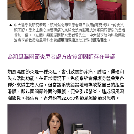
中大醫學院研究發現，類風濕關節炎患者每日服用5毫克或以上的皮質
類固醇，患上主要心血管疾病的風險比沒有服用皮質類固醇習慣的患者
增加一倍。（左起）類風濕關節炎患者曾先生、中大醫學院內科及藥物
治療學系教授及風濕科主管
譚麗珊教授
及助理教授
蘇晧醫生
。
為類風濕關節炎患者處方皮質類固醇存在爭議
類風濕關節炎是一種炎症，會引致關節疼痛、腫脹、僵硬和
失去活動功能。在正常情況下，免疫系統會保護身體免受各
種外來微生物入侵，但當該系統錯誤地轉為攻擊自己的組織
滑膜，即包圍關節外面的薄膜，便會引起發炎，造成類風濕
關節炎。據估算，香港約有22,000名類風濕關節炎患者。