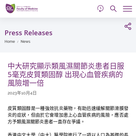
d
Skip
Searc
to
Tog
main
me
Start
content
main
Press Releases
content
Home
News
中大研究顯示類風濕關節炎患者日服
5毫克皮質類固醇 出現心血管疾病的
風險增一倍
2023年10月4日
皮質類固醇是一種強效抗炎藥物，有助迅速緩解關節滑膜發
炎的症狀，但由於它會增加患上心血管疾病的風險，應否處
方予類風濕關節炎患者一直存在爭議。
香港中文大學（中大）醫學院進行了一項以人口為基礎的長