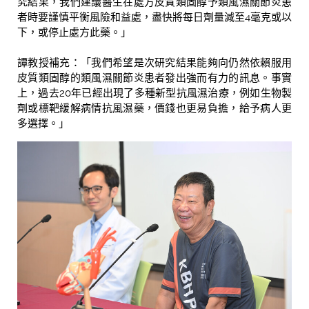
究結果，我們建議醫生在處方皮質類固醇予類風濕關節炎患
者時要謹慎平衡風險和益處，盡快將每日劑量減至4毫克或以
下，或停止處方此藥。」
譚教授補充：「我們希望是次研究結果能夠向仍然依賴服用
皮質類固醇的類風濕關節炎患者發出強而有力的訊息。事實
上，過去20年已經出現了多種新型抗風濕治療，例如生物製
劑或標靶緩解病情抗風濕藥，價錢也更易負擔，給予病人更
多選擇。」