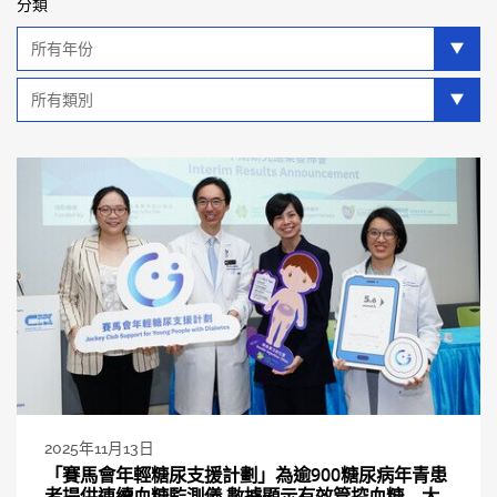
分類
年
分
類
類
別
分
類
2025年11月13日
「賽馬會年輕糖尿支援計劃」為逾900糖尿病年青患
者提供連續血糖監測儀 數據顯示有效管控血糖 大