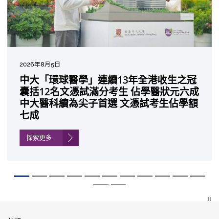
2026年7月27日
2026年8月5日
2026年7月10日
2026年7月10日
2026年7月7日
2026年6月29日
2026年6月22日
2026年6月17日
2026年6月10日
2026年6月5日
2026年6月2日
2026年5月19日
2026年5月14日
中大成立嶄新 ITECH醫療科技評估平台 推
中大「環球醫學」連續13年全港收生之冠
中大研發「AI-OCT」系統助測糖尿黃斑水
中大黃秀娟教授獲頒中國工程界最高榮譽
中大新設「香港中文大學鳳凰獎學金」嘉
中大全新一站式PGT-Plus方案 精準辨識
中大發現青光眼治療新靶點 小鼠實驗證實
中大成功拆解肝癌免疫治療耐藥性機制 揭
中大與多名全球專家共同牽頭跨國肺癌研
中大教授陳重娥獲頒「清野裕傑出領袖
中大匯聚逾200位區域專家 探討私人醫療
中大張源津醫生成首位亞洲研究員 榮獲國
中大取得「從實驗室到臨床應用」研究突
動健康經濟分析及價值醫療
囊括12名文憑試滿分考生 佔學醫狀元六成
腫 假陽性轉介個案銳減六成 縮短患者輪
「光華工程科技獎」 成為今屆醫藥衞生領
許公開試狀元 鼓勵學醫狀元走出課堂放眼
傳統檢測中複雜基因異常「盲點」 降低人
可恢復七成視力 有助開創嶄新神經保護療
一種免疫細胞具「除廢餵食」新功能助癌
究 逾半晚期ALK陽性肺癌病人七年無惡化
獎」 成為本港首名學者榮膺亞洲糖尿病教
保險如何推動全民健康覆蓋
際泌尿科權威獎項John K. Lattimer 講座
破 初步證實GLP-1藥物可改善嚴重中風康
中大醫科續為尖子首選 文憑試考生佔學額
候診症時間
域唯一香港學者
世界 裝備21世紀妙手仁醫
工受孕流產及異常妊娠風險
法
細胞耐藥性
因特定基因異常而引起的肺癌有望變成
研最高榮譽
獎
復情況
七成
「慢性病」 患者可與病共存
探索更多
探索更多
探索更多
探索更多
探索更多
探索更多
探索更多
探索更多
探索更多
探索更多
探索更多
探索更多