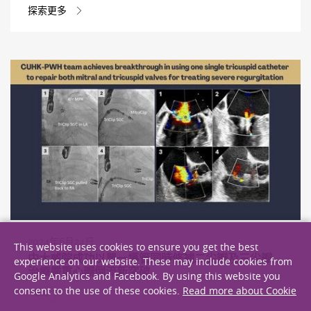
探索更多
2024年6月24日
This website uses cookies to ensure you get the best
中大威院成功以單一導管同時修補二尖瓣及三尖瓣
experience on our website. These may include cookies from
治療嚴重心瓣倒流新突破
Google Analytics and Facebook. By using this website you
consent to the use of these cookies.
Read more about Cookie
研究