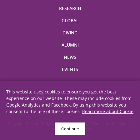
RESEARCH
GLOBAL
GIVING
ALUMNI
NEWS
EVENTS
This website uses cookies to ensure you get the best
experience on our website. These may include cookies from
Google Analytics and Facebook. By using this website you
consent to the use of these cookies.
Read more about Cookie
Site Map
Privacy Statement
Disclaimer
Web Accessibility
Copyright © 2026. All Rights Reserved. Faculty of Medicine, The Chinese
Continue
University of Hong Kong.