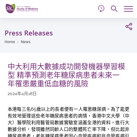
d
Skip
Searc
to
Tog
main
me
Start
content
main
Press Releases
content
Home
News
中大利用大數據成功開發機器學習模
型 精準預測老年糖尿病患者未來一
年罹患嚴重低血糖的風險
2024年4月18日
本港每三名
65
歲以上的長者便有一人罹患糖尿病。為了能更
有效地管理這些老年糖尿病患者的病情，香港中文大學（中
大）醫學院利用醫管局數據實驗室涵蓋全港的資料，進行大
數據分析，發現雖然同齡人口的整體死亡率下降，但比起非
糖尿病患者，老年糖尿病患者因心血管疾病和非血管疾病引