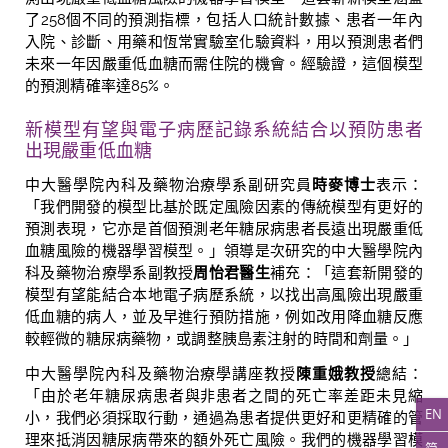
了
258
個不同的預測指標，包括人口統計數據、患者一年內
入院、診斷、用藥和恆常實驗室化驗資料，用以預測患者們
未來一年因嚴重低血糖而需住院的機會。經驗證，這個模型
的預測精確率達
85%
。
新模型有望與電子病歷記錄系統結合
以預防患者
出現嚴重低血糖
中大醫學院內科及藥物治療學系副研究員
時麥博士
表示：
「我們開發的模型比基於既定風險因素的傳統模型有更好的
預測表現，它亦是首個預測老年糖尿病患者長遠出現嚴重低
血糖風險的機器學習模型。」領導是次研究的中大醫學院內
科及藥物治療學系副教授
周怡君醫生
補充：「這套新開發的
模型有望能結合本地電子病歷系統，以找出高風險出現嚴重
低血糖的病人，並及早進行預防措施，例如改用降血糖反應
較輕微的糖尿病藥物，或調整胰島素注射的時間和劑量。」
中大醫學院內科及藥物治療學講座教授
陳重娥教授
總結：
「由於老年糖尿病患者與非患者之間的死亡率差距未見縮
EN
小，我們必須採取行動，通過為患者提供更好和更精確的管
理來抵消因糖尿病帶來的額外死亡風險。我們的機器學習模
简