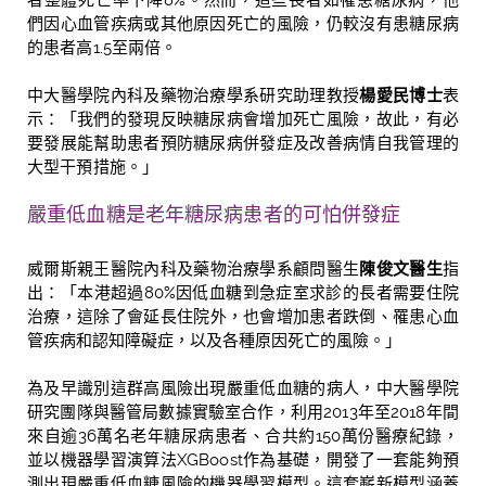
者整體死亡率下降
8%
。然而，這些長者如罹患糖尿病，他
們因心血管疾病或其他原因死亡的風險，仍較沒有患糖尿病
的患者高
1.5
至兩倍。
中大醫學院內科及藥物治療學系研究助理教授
楊愛民博士
表
示：「我們的發現反映糖尿病會增加死亡風險，故此，有必
要發展能幫助患者預防糖尿病併發症及改善病情自我管理的
大型干預措施。」
嚴重低血糖是老年糖尿病患者的可怕併發症
威爾斯親王醫院內科及藥物治療學系顧問醫生
陳俊文醫生
指
出：「本港超過80%因低血糖到急症室求診的長者需要住院
治療，這除了會延長住院外，也會增加患者跌倒、罹患心血
管疾病和認知障礙症，以及各種原因死亡的風險。」
為及早識別這群高風險出現嚴重低血糖的病人，中大醫學院
研究團隊與
醫管局數據實驗室合作，利用
2013
年至
2018
年間
來自逾
36
萬名老年糖尿病患者、合共約
150
萬份醫療紀錄，
並以機器學習演算法
XGBoost
作為基礎，開發了一套能夠預
測出現嚴重低血糖風險的機器學習模型。這套嶄新模型涵蓋