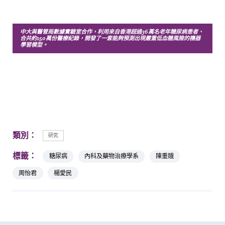
中大與醫管局數據實驗室合作，利用來
自
香港超過
36
萬名老年糖尿病患者、
合共約
150
萬份醫療紀錄，開發了一套能夠預測出現嚴重低血糖風險的機器
學習模型。
類別：
研究
標籤：
糖尿病
內科及藥物治療學系
陳重娥
周怡君
楊愛民