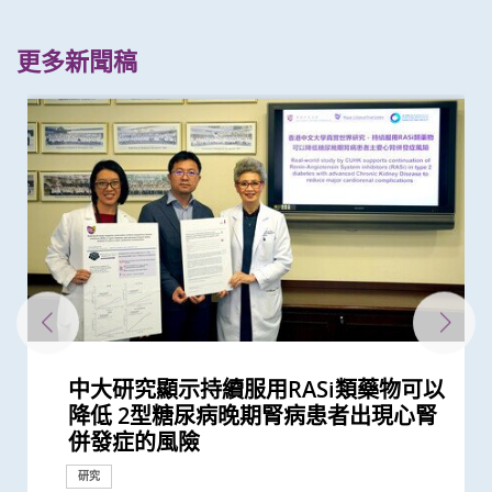
更多新聞稿
中大研究顯示持續服用RASi類藥物可以
「賽馬會年輕糖尿支援計劃」為逾900
與牛津大學十年研究合作 中大開發首
中大醫學院揭示可發酵碳水化合物飲食
中大研究發現2型糖尿病對香港生產力
中大發現新基因標記可預測糖尿病人患
中大發現年輕糖尿病前期患者患糖尿病
中大全球首證血糖波動不穩的肥胖型糖
中大研究顯示糖尿病死亡率及併發症發
中大研究指朋儕關顧 可減少受情緒困
中大發現糖尿患者患抑鬱症風險為一般
中文大學與上海交通大學成功發現預測
中大教授陳重娥獲頒「清野裕傑出領袖
中大領導之國際研究發現2型糖尿病患
中大研究顯示現實中僅少數2型糖尿病
中大醫學院一期臨床研究中心成立十周
新計劃啟動 支援年輕糖尿病患者
中大醫學院領導國際研究顯示 成人1 型
中大研究顯示DNA端粒長度可用於預測
中大醫學院聯同全球糖尿病知名專家合
中大研究發現「DNA端粒長度縮短」為
中大醫學院與阿斯利康首度合作糖尿病
患有多囊卵巢綜合症華人女性的糖尿病
中大醫學院陳重娥教授獲頒國際獎項以
中大研究發現每6位糖尿病患者有1位出
中大建議所有孕婦作口服葡萄糖耐量測
中大研究發現每5名糖尿病患者中 1人
中大研究新模式完善中國糖尿病護理系
中大研究顯示年輕及體重正常人士亦具
中大成立嶄新 ITECH醫療科技評估平台
中大開展為期四年DNA檢測計劃篩查
中大醫學院長達近20年追蹤研究 揭示
中大銀屑病關節炎研究重要突破 成功
中大醫學院跨國合作研究成功開發針對
中大發現調整生活方式的介入治療方案
中大證NT-proBNP有助預測2型糖尿病
中大利用腸道微生物辨別慢性腸道疾病
中大威院成功以單一導管同時修補二尖
中大領導的跨國研究發現可準確預測糖
中大研究顯示類風濕關節炎患者日服5
中大證實「醫健通」健康管理功能有助
新冠疫苗復必泰及科興引發之「T細胞
中大研究證實新冠口服藥有效降低院舍
中大成功研發新演算法預測糖尿病腎臟
中大新技術有效評估愛滋病病毒感染者
中大調查發現半數香港孕婦懷孕初期鈉
港大及中大醫學院聯合研究發現已接種
中大醫學院馬青雲教授獲亞洲糖尿病研
中大研究顯示空氣污染地區居住者 可
四成港人腸道微生態失衡情況與新冠患
中大研究顯示新冠肺炎患者常見有肝臟
中大發現糖尿病或為感染新冠肺炎高危
中大醫學院兩名傑出學者 獲裘槎基金
多元化預防衰老活動有助減低衰老狀況
中大為5,000港人免費驗腦 開展人口
中大發現嚴重睡眠窒息症未經治療患者
中大成立「張金菱治療柏金遜綜合症研
中大全球首個「快速眼動睡眠行為障
中大研究證實低劑量三環抗抑鬱藥有助
中大研究警示懷孕婦女注意體重增幅
中大研究證實銀屑病關節炎患者炎症綜
中大研究揭示全球大腸癌發病率有年輕
中大為本港老化人口制訂標準化認知測
中大研究發現非酒精性脂肪肝誘發肝癌
中大研究揭乙肝康復者仍存罹患肝癌風
中大公布世界首個全球「炎症性腸病」
中大開展全球首個以「視網膜影像」篩
中大研究發現心房顫動引致中風個案15
中大研究證實家居診治睡眠窒息症成效
中大公布全球首個幽門螺旋菌流行病學
中大夥澳洲專家研究東半球炎症性腸病
中大研究揭示脂肪肝問題不是肥胖人士
中大教授成為全球首位華人獲頒「世界
中大成立周佩芳認知障礙預防研究中心
中大全球首項研究確認新大腸癌高風險
中大成立全球首個華人「早發性認知障
中大港大率先應用3D打印技術於複雜
中大與全球30多國專家合作研究 發現
中大與多國中風專家領導一項全球研究
中大就七種常見呼吸道病毒進行全港首
中大公布亞洲首項針對肥胖「睡眠窒息
中大篩查發現每三名社區長者就有一人
中大研究「腸道微生物移植」治療難辨
中大率先引入「高頻信號檢測」技術以
中大醫學院許樹昌教授於《刺針》發表
中大倡議新藥物治療標準逆轉腦血管硬
中大最新研究揭示本港每年逾十萬非酒
中大與養和醫院攜手研究 發現抑鬱症
中大提倡結合房顫篩查及藥物教育 助
社區衰老狀況篩查 發現65歲或以上的
頭頸放射治療增中風風險 中大證實
中大研究發現囊性纖維化與糖尿病關連
中大研究指六成糖尿病患者睡眠質素欠
中大與理大攜手在威院推行24小時遠程
中大公布香港慢性腎病透析患者就業研
中大公布小中風的最新藥物治療方法
香港和澳門的炎症性腸病新增個案高踞
中大制訂肝癌風險評估指數 準確預測
中大率先採用三維心臟超聲波以識别高
中大建議以舒緩性手法護理末期腦退化
中大成功研發全自動化視網膜圖像分析
中大研究發現攝取過量鹽份會導致高血
中大展開全港睡眠健康教育及改善計劃
中大及港大研究團隊攜手成功發現腦癇
中大率亞洲腎科專家倡議慢性腎病早期
中大證實為頸血管狹窄進行支架成型治
中大三名學者獲頒本年度裘槎基金會優
中大公佈本港嚴重人類豬型流感的最新
降低 2型糖尿病晚期腎病患者出現心腎
糖尿病年青患者提供連續血糖監測儀
個華人糖尿預後預測模型
介入治療 可加強二甲雙胍 metformin
及經濟造成重大損失 年輕群組影響尤
冠心病風險 凸顯糖尿病精準治療的潛
的終生風險高達90% 心血管疾病風險增
尿病患者有較高患癌風險 並證實接受
生率正下降 唯年輕糖尿病患者情況未
擾之糖尿患者住院百分比
人的兩倍 倡以一分鐘問卷及早評估糖
中國人糖尿病的基因標記
獎」 成為本港首名學者榮膺亞洲糖尿
者併發腎病及心血管疾病的代謝生物標
患者能成功透過早期減重控制血糖以至
年 完成逾150項早期臨床試驗項目 助癌
糖尿病的新症發病率較傳統預期高
糖尿病患者腎功能衰退
作四年 為《刺針》制定糖尿病多元綜
有效生物標記 能識別有較高心血管疾
腎病研究 制訂全球應對糖尿病腎病新
風險是非患病人士的4倍
表揚在糖尿病研究及治理的卓越貢獻
現腎功能急劇下降
試 全港兩成孕婦患妊娠糖尿 研究發現
因脂肪肝引致嚴重肝纖維化或肝硬化
統
罹患糖尿病風險 籲把握「黃金五年」
推動健康經濟分析及價值醫療
9,000名成年人士 以識別罹患早發性糖
妊娠糖尿及懷孕期血糖上升對孕婦及子
修復受損關節骨頭 亦可保護關節結構
華人群體的「1型糖尿病基因風險評
可減輕近七成愛滋病病毒感染者的代謝
患者併發心血管病及腎病風險
瓣及三尖瓣 治療嚴重心瓣倒流新突破
尿病病人患上心血管疾病之生物標誌物
毫克皮質類固醇 出現心血管疾病的風
糖尿病自我管理
反應」可有效預防不同新冠病毒變異株
長者五成入院風險及防止病情惡化
病變 簡單抽血即可助醫生及早發現2型
的心臟病風險
攝取超標
疫苗人士 在感染新型冠狀病毒變異株
究協會表揚研究成就及貢獻
安全地透過定期運動預防罹患糖尿病
者類似 中大研發「微生態免疫力配
受損問題 建議監測患者肝功能 及早發
因素 研究有助了解病毒致病潛在機制
會頒發「裘槎優秀醫學科研者獎2020」
逾8成「前期衰老」長者逆轉為「非衰
基礎研究追蹤本港腦健康狀況
手術後較易出現心血管問題 籲手術前
究中心」 跨學科研嶄新方法 減慢柏金
礙」家庭研究 揭柏金遜病家族遺傳傾
改善難治性胃功能失調
合指數持續達標 能降低罹患心血管疾
化趨勢
試 及早辨識認知障礙症患者
的關鍵致癌基因
險
於本世紀發病率及流行率系統性回顧研
查華人阿茲海默症研究
年間上升3倍 宜及早服用抗凝血藥預防
滿意 可處理半數公立醫院成人個案 大
大型分析 揭全球44億人感染 亞洲包括
獲近年最大研究資助金額 勢揭腸道微
獨有
中風組織主席中風貢獻獎」 全球首創
設立一站式簡易網站提供認知障礙症資
群組
礙症」研究登記冊
心臟手術
小中風新藥物療法
發現及早評估與治療「小中風」可降低
個流行病學分析 發現「呼吸道合胞病
症」患者生活模式研究 證實個人化輔
患腦小血管病 藉世界中風日呼籲及早
梭菌感染 治癒率為傳統抗生素治療的3
確定腦部手術範圍 有效提升複雜性腦
評論新沙士文章 強調醫院感染控制措
化
精性脂肪肝新症
患者出現睡眠行為障礙或是腦退化先兆
長者減低中風風險
社區人口中 過半已踏入前期衰老
「頸動脈支架成型術」成效顯著
的原因
佳 中醫耳穴療法有助改善睡眠質素及
中風溶栓治療服務
究並提倡中末期患者接受透析前的早期
亞太區首三位 中大成立資料庫助市民
乙肝病人的肝癌風險
風險二尖瓣脱垂患者
症患者的吞嚥困難
系統 有助糖尿病患者預防中風
壓及增加中風機會
建立健康睡眠及健康校園生活
新基因標記
診斷計劃
療及 為心臟衰竭患者植入心臟肌肉收
秀科研者獎
情況
健康推廣計劃
研究
研究
研究
併發症的風險
數據顯示有效管控血糖 大幅降低嚴...
預防2型糖尿病療效
為嚴重
力
近70%
一類常用降血壓藥物的糖尿病患者患...
見改善
尿患者的精神健康狀況
病教研最高榮譽
誌物
停藥
症及糖尿病患者確立新治療藥物
合策略
病風險的糖尿病人
策略
其子女糖尿病風險為同齡兒童3倍
確診期減併發症機會
尿病的高風險群組
女的長期健康風險
預防變形惡化
分」工具 大幅提升糖尿病分類診斷準...
性脂肪肝病情
勢將改寫臨床指引
險增一倍
引起的嚴重疾病
糖尿病患者的腎臟問題
Omicron後能對不同的新冠病毒變異...
方」證有效促進新冠患者康復 有望提...
現病情惡化
老」
進行睡眠窒息症評估以減風險
遜病程
向高達6倍 追蹤初期症狀如便秘 可提...
病風險
究 發現本港發病率於過去30年急升...
中風
幅縮減八成輪候時間
香港逾半人口為帶菌者
生物群之謎
「脈磁激法」助中風患者復修腦部功...
訊
七成中風風險
毒」及「甲型流感」為兩大致命病毒
導療程有效減輕病情
預防
倍
癇症手術成效約三成
施對控制疫情極為重要
控制血糖
教育計劃
增加認知
縮調節器成效顯著
研究
研究
研究
研究
研究
研究
獎項及榮譽
研究
研究
研究
研究
研究
研究
研究
研究
研究
研究
獎項及榮譽
研究
研究
獎項及榮譽
研究
研究
研究
臨床服務
研究
研究
研究
研究
研究
研究
研究
研究
研究
研究
研究
臨床服務
研究
研究
研究
臨床服務
研究
研究
研究
研究
研究
健康推廣計劃
研究
研究
獎項及榮譽
研究
研究
健康推廣計劃
研究
研究
研究
研究
研究
研究
研究
獎項及榮譽
研究
研究
研究
國際合作
研究
國際合作
研究
研究
健康推廣計劃
研究
研究
研究
研究
研究
研究
研究
研究
研究
研究
研究
研究
研究
研究
研究
研究
研究
研究
研究
研究
研究
獎項及榮譽
研究
研究
研究
研究
臨床服務
研究
外科創新技術
研究
研究
研究
研究
研究