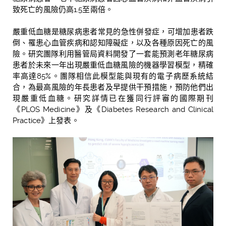
致死亡的風險仍高
1.5
至兩倍。
嚴重低血糖是糖尿病患者常見的急性併發症，可
增加患者跌
倒、罹患心血管疾病和認知障礙症，以及各種原因死亡的風
險
。研究團隊利用醫管局資料開發了一套能預測老年糖尿病
患者於未來一年出現嚴重低血糖風險的機器學習模型，精確
率高達
85%
。團隊相信此模型能與現有的電子病歷系統結
合，為最高風險的年長患者及早提供干預措施，預防他們出
現嚴重低血糖。研究詳情已在獲同行評審的國際期刊
《
PLOS Medicine
》及《
Diabetes Research and Clinical
Practice
》上發表。