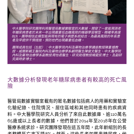
中大醫學院研究團隊利用醫管局數據實驗室
的大數據
，開發了一套能預測老
年糖尿病患者於未來一年出現嚴重低血糖風險的機器學習模型，精確率高達
85%。團隊相信此模型能與現有的電子病歷系統結合，為最高風險的年長患
者及早提供干預措施，預防他們出現嚴重低血糖。
團隊成員包括（左起）：
中大醫學院內科及藥物治療學講座教授陳重娥教
授、
威爾斯親王醫院內科及藥物治療學系顧問醫生陳俊文醫生、
中大醫學院
內科及藥物治療學系
副教授周怡君醫生、
研究助理教授楊愛民博士
，及副研
究員時麥博士。
大數據分析發現老年糖尿病患者有較高的死亡風
險
醫管局數據實驗室載有的匿名數據包括病人的用藥和實驗室
化驗紀錄、住院情況、居住區域和其他同時患有的疾病資
料。
中大醫學院研究人員分析了來自
此數據庫、逾
110
萬名
65
歲或以上長者的數據，他們曾於
2014
年至
2018
年在公營
醫療系統求診。研究團隊發現在這五年間，此年齡組別的長