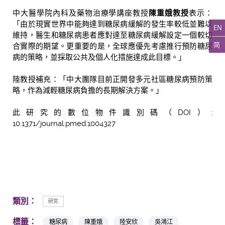
中大醫學院內科及藥物治療學講座教授
陳重娥教授
表示：
「由於現實世界中能夠達到糖尿病緩解的發生率較低並難以
EN
維持，醫生和糖尿病患者應對達至糖尿病緩解設定一個較切
简
合實際的期望。更重要的是，全球應優先考慮推行預防糖尿
病的策略，並採取公共及個人化措施達成此目標。」
陸教授補充：「中大團隊目前正開發多元社區糖尿病預防策
略，作為減輕糖尿病負擔的長期解決方案。」
此研究的數位物件識別碼（DOI）:
10.1371/journal.pmed.1004327
類別：
研究
標籤：
糖尿病
陳重娥
陸安欣
吳鴻江