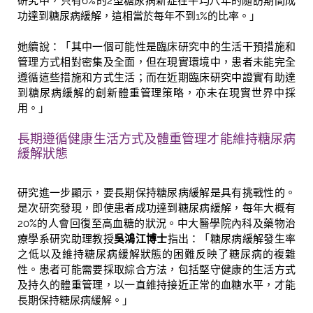
研究中，只有6%的2型糖尿病新症在平均八年的隨訪期間成
功達到糖尿病緩解，這相當於每年不到1%的比率。」
她續說：「其中一個可能性是臨床研究中的生活干預措施和
管理方式相對密集及全面，但在現實環境中，患者未能完全
遵循這些措施和方式生活；而在近期臨床研究中證實有助達
到糖尿病緩解的創新體重管理策略，亦未在現實世界中採
用。」
長期遵循健康生活方式及體重管理才能維持糖尿病
緩解狀態
研究進一步顯示，要長期保持糖尿病緩解是具有挑戰性的。
是次研究發現，即使患者成功達到糖尿病緩解，每年大概有
20%的人會回復至高血糖的狀況。中大醫學院內科及藥物治
療學系研究助理教授
吳鴻江博士
指出：「糖尿病緩解發生率
之低以及維持糖尿病緩解狀態的困難反映了糖尿病的複雜
性。患者可能需要採取綜合方法，包括堅守健康的生活方式
及持久的體重管理，以一直維持接近正常的血糖水平，才能
長期保持糖尿病緩解。」