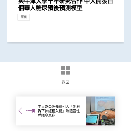
與牛津大學十年研究合作 中大開發首
中大研究發現2型糖尿病對香港生產力
中大發現新基因標記可預測糖尿病人患
中大發現年輕糖尿病前期患者患糖尿病
中大研究顯示糖尿病死亡率及併發症發
中大研究顯示年輕及體重正常人士亦具
中大成立嶄新 ITECH醫療科技評估平台
中大教授陳重娥獲頒「清野裕傑出領袖
中大醫學院揭示可發酵碳水化合物飲食
中大利用大數據成功開發機器學習模型
中大領導之國際研究發現2型糖尿病患
中大醫學院一期臨床研究中心成立十周
中大研究顯示持續服用RASi類藥物可以
中大全球首證血糖波動不穩的肥胖型糖
中大研究顯示DNA端粒長度可用於預測
中大研究發現「DNA端粒長度縮短」為
中大醫學院陳重娥教授獲頒國際獎項以
中大研究發現每6位糖尿病患者有1位出
中大研究指朋儕關顧 可減少受情緒困
中大發現糖尿患者患抑鬱症風險為一般
中大研究新模式完善中國糖尿病護理系
中文大學與上海交通大學成功發現預測
「賽馬會年輕糖尿支援計劃」為逾900
中大開展為期四年DNA檢測計劃篩查
中大醫學院跨國合作研究成功開發針對
中大證NT-proBNP有助預測2型糖尿病
中大領導的跨國研究發現可準確預測糖
中大證實「醫健通」健康管理功能有助
中大成功研發新演算法預測糖尿病腎臟
新計劃啟動 支援年輕糖尿病患者
中大調查發現半數香港孕婦懷孕初期鈉
中大醫學院領導國際研究顯示 成人1 型
中大醫學院馬青雲教授獲亞洲糖尿病研
中大研究顯示空氣污染地區居住者 可
中大醫學院聯同全球糖尿病知名專家合
中大發現糖尿病或為感染新冠肺炎高危
中大醫學院與阿斯利康首度合作糖尿病
中大醫學院兩名傑出學者 獲裘槎基金
患有多囊卵巢綜合症華人女性的糖尿病
中大建議所有孕婦作口服葡萄糖耐量測
中大研究發現每5名糖尿病患者中 1人
中大研究發現囊性纖維化與糖尿病關連
中大研究指六成糖尿病患者睡眠質素欠
中大成功研發全自動化視網膜圖像分析
個華人糖尿預後預測模型
及經濟造成重大損失 年輕群組影響尤
冠心病風險 凸顯糖尿病精準治療的潛
的終生風險高達90% 心血管疾病風險增
生率正下降 唯年輕糖尿病患者情況未
罹患糖尿病風險 籲把握「黃金五年」
推動健康經濟分析及價值醫療
獎」 成為本港首名學者榮膺亞洲糖尿
介入治療 可加強二甲雙胍 metformin
精準預測老年糖尿病患者未來一年罹患
者併發腎病及心血管疾病的代謝生物標
年 完成逾150項早期臨床試驗項目 助癌
降低 2型糖尿病晚期腎病患者出現心腎
尿病患者有較高患癌風險 並證實接受
糖尿病患者腎功能衰退
有效生物標記 能識別有較高心血管疾
表揚在糖尿病研究及治理的卓越貢獻
現腎功能急劇下降
擾之糖尿患者住院百分比
人的兩倍 倡以一分鐘問卷及早評估糖
統
中國人糖尿病的基因標記
糖尿病年青患者提供連續血糖監測儀
9,000名成年人士 以識別罹患早發性糖
華人群體的「1型糖尿病基因風險評
患者併發心血管病及腎病風險
尿病病人患上心血管疾病之生物標誌物
糖尿病自我管理
病變 簡單抽血即可助醫生及早發現2型
攝取超標
糖尿病的新症發病率較傳統預期高
究協會表揚研究成就及貢獻
安全地透過定期運動預防罹患糖尿病
作四年 為《刺針》制定糖尿病多元綜
因素 研究有助了解病毒致病潛在機制
腎病研究 制訂全球應對糖尿病腎病新
會頒發「裘槎優秀醫學科研者獎2020」
風險是非患病人士的4倍
試 全港兩成孕婦患妊娠糖尿 研究發現
因脂肪肝引致嚴重肝纖維化或肝硬化
的原因
佳 中醫耳穴療法有助改善睡眠質素及
系統 有助糖尿病患者預防中風
健康推廣計劃
為嚴重
力
近70%
見改善
確診期減併發症機會
病教研最高榮譽
預防2型糖尿病療效
嚴重低血糖的風險
誌物
症及糖尿病患者確立新治療藥物
併發症的風險
一類常用降血壓藥物的糖尿病患者患...
病風險的糖尿病人
尿患者的精神健康狀況
數據顯示有效管控血糖 大幅降低嚴...
尿病的高風險群組
分」工具 大幅提升糖尿病分類診斷準...
勢將改寫臨床指引
糖尿病患者的腎臟問題
合策略
策略
其子女糖尿病風險為同齡兒童3倍
控制血糖
研究
研究
研究
獎項及榮譽
研究
研究
研究
研究
研究
研究
研究
研究
獎項及榮譽
研究
研究
獎項及榮譽
研究
研究
研究
研究
研究
研究
研究
研究
研究
獎項及榮譽
研究
研究
研究
研究
研究
研究
研究
研究
健康推廣計劃
健康推廣計劃
研究
研究
研究
國際合作
國際合作
研究
研究
返回
中大為亞洲先驅引入「刺激
上一個
舌下神經植入術」治阻塞性
睡眠窒息症