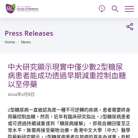
d
Skip
Searc
to
Tog
main
me
Start
content
main
Press Releases
content
Home
News
中大研究顯示現實中僅少數2型糖尿
病患者能成功透過早期減重控制血糖
以至停藥
2024年2月8日
2型糖尿病一直被認為是一種不可逆轉的疾病，患者需要終身
用藥控制血糖。然而，近年有臨床研究指出，2型糖尿病患者
或可透過持續減重達到「糖尿病緩解」，即是血糖回復至正
常水平，無需再接受藥物治療。香港中文大學（中大）醫學
院最新研究顯示，2型糖尿病患者在發病的首年內減重，有較