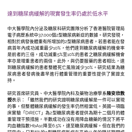
達到糖尿病緩解的現實發生率仍處於低水平
中大醫學院內分泌及糖尿科研究團隊分析了香港醫院管理局
電子病歷系統中37,000個2型糖尿病新症的數據。研究發現，
相對於病發後體重有所增加的2型糖尿病患者，若患者能在發
病首年內成功減重最少10%，他們達到糖尿病緩解的機會率
是前者的三倍，成功減重5%至10%的患者之糖尿病緩解機會
率亦是增重患者的兩倍。此外，與仍要服藥的患者相比，達
到糖尿病緩解的患者整體死亡風險減少30%。研究結果為糖
尿病患者發病後盡早進行體重管理的重要性提供了實證支
持。
研究首席研究員、中大醫學院內科及藥物治療學系
陸安欣教
授
表示：「雖然我們的研究證明糖尿病緩解是一件可以實現
的事，但整體糖尿病緩解的發生率仍然相當低。英國一項臨
床實驗「DiRECT」為2型糖尿病患者提供為期十二個月的體
重管理干預措施，半數成功在沒有用降血糖藥的情況下將平
均血糖指數HbA1c降至6.5%，達至糖尿病緩解。但在我們的