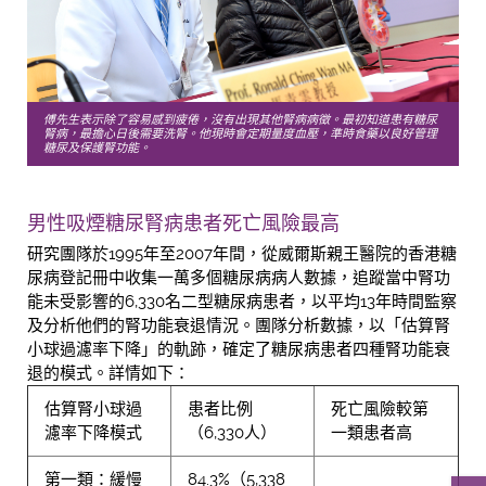
傅先生表示除了容易感到疲倦，沒有出現其他腎病病徵。最初知道患有糖尿
腎病，最擔心日後需要洗腎。他現時會定期量度血壓，準時食藥以良好管理
糖尿及保護腎功能。
男性吸煙糖尿腎病患者死亡風險最高
研究團隊於1995年至2007年間，從威爾斯親王醫院的香港糖
尿病登記冊中收集一萬多個糖尿病病人數據，追蹤當中腎功
能未受影響的6,330名二型糖尿病患者，以平均13年時間監察
及分析他們的腎功能衰退情況。團隊分析數據，以「估算腎
小球過濾率下降」的軌跡，確定了糖尿病患者四種腎功能衰
退的模式。詳情如下：
估算腎小球過
患者比例
死亡風險較第
濾率下降模式
（6,330人）
一類患者高
第一類：緩慢
84.3%（5,338