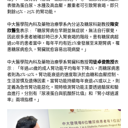
表徵為蛋白尿、水腫及高血壓，嚴重者可引致腎衰竭，即只
剩餘15% - 25% 的腎功能。
中大醫學院內科及藥物治療學系內分泌及糖尿科副教授
陸安
欣醫生
表示﹕「糖尿腎病在早期並無症狀，無法自行察覺，
因此很多患者被確診時已步入腎衰竭的階段。患有糖尿病超
過10年的患者當中，每年平均有近2%會發展至末期腎病。罹
患糖尿病愈久，腎臟就愈容易出現病變。」
中大醫學院內科及藥物治療學系腎臟科教授
司徒卓俊教授
表
示﹕「年過40歲的成人腎功能平均每年下降1%，而糖尿病患
者則為2%-12%。腎功能衰退的速度取決於血糖和血壓控制、
生活習慣及遺傳因素。當腎功能持續每年衰退4%或以上，則
定義為急性腎功能惡化。現時檢測腎功能主要透過驗尿和驗
血進行，分別有『尿液蛋白與肌酸酐比值』和『腎小球過濾
率』兩項指標。」