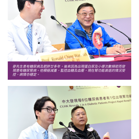
麥先生患有糖尿病及肥胖廿多年，後來因為出現蛋白尿及小便次數頻密而發
現患有糖尿腎病。他積極減重，監控血糖及血壓，現在腎功能衰退的情況受
控，病情亦穩定。