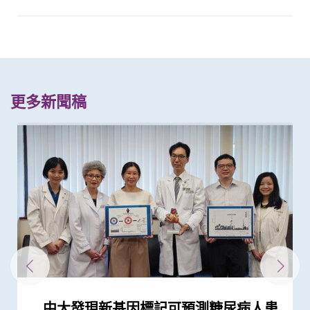
更多新聞稿
中大發現新基因標記可預測糖尿病人患
中大發現年輕糖尿病前期患者患糖尿病
中大研究顯示糖尿病死亡率及併發症發
「賽馬會年輕糖尿支援計劃」為逾900
與牛津大學十年研究合作 中大開發首
中大研究發現2型糖尿病對香港生產力
中大證NT-proBNP有助預測2型糖尿病
中大醫學院領導國際研究顯示 成人1 型
患有多囊卵巢綜合症華人女性的糖尿病
中大建議所有孕婦作口服葡萄糖耐量測
中文大學與上海交通大學成功發現預測
中大醫學院長達近20年追蹤研究 揭示
中大醫學院跨國合作研究成功開發針對
中大利用大數據成功開發機器學習模型
中大領導之國際研究發現2型糖尿病患
中大研究顯示現實中僅少數2型糖尿病
中大領導的跨國研究發現可準確預測糖
中大醫學院一期臨床研究中心成立十周
新計劃啟動 支援年輕糖尿病患者
中大調查發現半數香港孕婦懷孕初期鈉
中大研究顯示持續服用RASi類藥物可以
中大全球首證血糖波動不穩的肥胖型糖
中大研究顯示DNA端粒長度可用於預測
中大醫學院馬青雲教授獲亞洲糖尿病研
中大研究發現「DNA端粒長度縮短」為
中大醫學院與阿斯利康首度合作糖尿病
中大醫學院兩名傑出學者 獲裘槎基金
中大研究警示懷孕婦女注意體重增幅
中大研究發現每5名糖尿病患者中 1人
中大研究指朋儕關顧 可減少受情緒困
中大發現糖尿患者患抑鬱症風險為一般
中大研究新模式完善中國糖尿病護理系
中大研究顯示年輕及體重正常人士亦具
中大成立嶄新 ITECH醫療科技評估平台
中大教授陳重娥獲頒「清野裕傑出領袖
中大開展為期四年DNA檢測計劃篩查
中大醫學院揭示可發酵碳水化合物飲食
中大銀屑病關節炎研究重要突破 成功
中大發現調整生活方式的介入治療方案
中大利用腸道微生物辨別慢性腸道疾病
中大威院成功以單一導管同時修補二尖
中大研究顯示類風濕關節炎患者日服5
中大醫學院建立國際認可生物樣本庫
中大證實「醫健通」健康管理功能有助
新冠疫苗復必泰及科興引發之「T細胞
中大研究證實新冠口服藥有效降低院舍
中大成功研發新演算法預測糖尿病腎臟
中大新技術有效評估愛滋病病毒感染者
港大及中大醫學院聯合研究發現已接種
中大研究顯示空氣污染地區居住者 可
四成港人腸道微生態失衡情況與新冠患
中大醫學院聯同全球糖尿病知名專家合
中大成功破解免疫細胞變異機理 為腎
中大研究顯示新冠肺炎患者常見有肝臟
中大發現糖尿病或為感染新冠肺炎高危
多元化預防衰老活動有助減低衰老狀況
中大為5,000港人免費驗腦 開展人口
中大發現嚴重睡眠窒息症未經治療患者
中大醫學院陳重娥教授獲頒國際獎項以
中大成立「張金菱治療柏金遜綜合症研
中大全球首個「快速眼動睡眠行為障
中大研究證實低劑量三環抗抑鬱藥有助
中大研究證實銀屑病關節炎患者炎症綜
中大研究揭示全球大腸癌發病率有年輕
中大為本港老化人口制訂標準化認知測
中大研究發現非酒精性脂肪肝誘發肝癌
中大研究揭乙肝康復者仍存罹患肝癌風
中大公布世界首個全球「炎症性腸病」
中大開展全球首個以「視網膜影像」篩
中大研究發現心房顫動引致中風個案15
中大研究證實家居診治睡眠窒息症成效
中大公布全球首個幽門螺旋菌流行病學
中大夥澳洲專家研究東半球炎症性腸病
中大研究揭示脂肪肝問題不是肥胖人士
中大教授成為全球首位華人獲頒「世界
中大成立周佩芳認知障礙預防研究中心
中大全球首項研究確認新大腸癌高風險
中大成立全球首個華人「早發性認知障
中大港大率先應用3D打印技術於複雜
中大與全球30多國專家合作研究 發現
中大與多國中風專家領導一項全球研究
中大就七種常見呼吸道病毒進行全港首
中大公布亞洲首項針對肥胖「睡眠窒息
中大篩查發現每三名社區長者就有一人
中大研究「腸道微生物移植」治療難辨
中大率先引入「高頻信號檢測」技術以
中大醫學院許樹昌教授於《刺針》發表
中大倡議新藥物治療標準逆轉腦血管硬
中大最新研究揭示本港每年逾十萬非酒
中大與養和醫院攜手研究 發現抑鬱症
中大提倡結合房顫篩查及藥物教育 助
社區衰老狀況篩查 發現65歲或以上的
頭頸放射治療增中風風險 中大證實
中大研究發現囊性纖維化與糖尿病關連
中大研究指六成糖尿病患者睡眠質素欠
中大與理大攜手在威院推行24小時遠程
中大公布香港慢性腎病透析患者就業研
中大公布小中風的最新藥物治療方法
香港和澳門的炎症性腸病新增個案高踞
中大制訂肝癌風險評估指數 準確預測
中大率先採用三維心臟超聲波以識别高
中大建議以舒緩性手法護理末期腦退化
中大率先利用嶄新生物阻抗多頻譜技術
中大成功研發全自動化視網膜圖像分析
中大研究發現攝取過量鹽份會導致高血
中大展開全港睡眠健康教育及改善計劃
中大及港大研究團隊攜手成功發現腦癇
中大率亞洲腎科專家倡議慢性腎病早期
中大證實為頸血管狹窄進行支架成型治
中大三名學者獲頒本年度裘槎基金會優
中大公佈本港嚴重人類豬型流感的最新