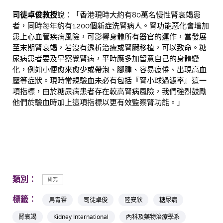
司徒卓俊教授
說：「香港現時大約有80萬名慢性腎衰竭患
者，同時每年約有1,200個新症洗腎病人。腎功能惡化會增加
患上心血管疾病風險，可影響身體所有器官的運作，當發展
至末期腎衰竭，若沒有透析治療或腎臟移植，可以致命。糖
尿病患者要及早察覺腎病，平時應多加留意自己的身體變
化，例如小便愈來愈少或帶泡、腳腫、容易疲倦、出現高血
壓等症狀。現時常規驗血未必有包括『腎小球過濾率』這一
項指標，由於糖尿病患者存在較高腎病風險，我們強烈鼓勵
他們於驗血時加上這項指標以更有效監察腎功能。」
類別：
研究
標籤：
馬青雲
司徒卓俊
陸安欣
糖尿病
腎衰竭
Kidney International
內科及藥物治療學系