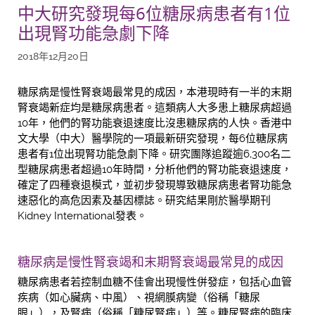
中大研究發現每6位糖尿病患者有1位
出現腎功能急劇下降
2018年12月20日
糖尿病是慢性腎衰竭最常見的成因，本港現時有一半的末期
腎衰竭新症均是糖尿病患者。這類病人大多患上糖尿病超過
10年，他們的腎功能衰退速度比沒患糖尿病的人快。香港中
文大學（中大）醫學院的一項最新研究發現，每6位糖尿病
患者有1位出現腎功能急劇下降。研究團隊追蹤逾6,300名二
型糖尿病患者超過10年時間，分析他們的腎功能衰退速度，
確定了四種衰退模式，並初步發現導致糖尿病患者腎功能急
速惡化的高危因素及基因標誌。研究結果剛於醫學期刊
Kidney International發表。
糖尿病是慢性腎衰竭和末期腎衰竭最常見的成因
糖尿病患者若控制血糖不佳會出現慢性併發症，包括心血管
疾病（如心臟病、中風）、視網膜病變（俗稱「糖尿
眼」），及腎病（俗稱「糖尿腎病」）等。糖尿腎病的臨床