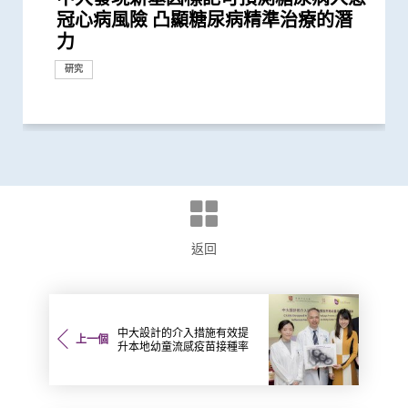
冠心病風險 凸顯糖尿病精準治療的潛
的終生風險高達90% 心血管疾病風險增
生率正下降 唯年輕糖尿病患者情況未
糖尿病年青患者提供連續血糖監測儀
個華人糖尿預後預測模型
及經濟造成重大損失 年輕群組影響尤
患者併發心血管病及腎病風險
糖尿病的新症發病率較傳統預期高
風險是非患病人士的4倍
試 全港兩成孕婦患妊娠糖尿 研究發現
中國人糖尿病的基因標記
妊娠糖尿及懷孕期血糖上升對孕婦及子
華人群體的「1型糖尿病基因風險評
精準預測老年糖尿病患者未來一年罹患
者併發腎病及心血管疾病的代謝生物標
患者能成功透過早期減重控制血糖以至
尿病病人患上心血管疾病之生物標誌物
年 完成逾150項早期臨床試驗項目 助癌
攝取超標
降低 2型糖尿病晚期腎病患者出現心腎
尿病患者有較高患癌風險 並證實接受
糖尿病患者腎功能衰退
究協會表揚研究成就及貢獻
有效生物標記 能識別有較高心血管疾
腎病研究 制訂全球應對糖尿病腎病新
會頒發「裘槎優秀醫學科研者獎2020」
因脂肪肝引致嚴重肝纖維化或肝硬化
擾之糖尿患者住院百分比
人的兩倍 倡以一分鐘問卷及早評估糖
統
罹患糖尿病風險 籲把握「黃金五年」
推動健康經濟分析及價值醫療
獎」 成為本港首名學者榮膺亞洲糖尿
9,000名成年人士 以識別罹患早發性糖
介入治療 可加強二甲雙胍 metformin
修復受損關節骨頭 亦可保護關節結構
可減輕近七成愛滋病病毒感染者的代謝
瓣及三尖瓣 治療嚴重心瓣倒流新突破
毫克皮質類固醇 出現心血管疾病的風
推動香港成為大灣區新醫藥科研中心
糖尿病自我管理
反應」可有效預防不同新冠病毒變異株
長者五成入院風險及防止病情惡化
病變 簡單抽血即可助醫生及早發現2型
的心臟病風險
疫苗人士 在感染新型冠狀病毒變異株
安全地透過定期運動預防罹患糖尿病
者類似 中大研發「微生態免疫力配
作四年 為《刺針》制定糖尿病多元綜
病治療燃點新希望
受損問題 建議監測患者肝功能 及早發
因素 研究有助了解病毒致病潛在機制
逾8成「前期衰老」長者逆轉為「非衰
基礎研究追蹤本港腦健康狀況
手術後較易出現心血管問題 籲手術前
表揚在糖尿病研究及治理的卓越貢獻
究中心」 跨學科研嶄新方法 減慢柏金
礙」家庭研究 揭柏金遜病家族遺傳傾
改善難治性胃功能失調
合指數持續達標 能降低罹患心血管疾
化趨勢
試 及早辨識認知障礙症患者
的關鍵致癌基因
險
於本世紀發病率及流行率系統性回顧研
查華人阿茲海默症研究
年間上升3倍 宜及早服用抗凝血藥預防
滿意 可處理半數公立醫院成人個案 大
大型分析 揭全球44億人感染 亞洲包括
獲近年最大研究資助金額 勢揭腸道微
獨有
中風組織主席中風貢獻獎」 全球首創
設立一站式簡易網站提供認知障礙症資
群組
礙症」研究登記冊
心臟手術
小中風新藥物療法
發現及早評估與治療「小中風」可降低
個流行病學分析 發現「呼吸道合胞病
症」患者生活模式研究 證實個人化輔
患腦小血管病 藉世界中風日呼籲及早
梭菌感染 治癒率為傳統抗生素治療的3
確定腦部手術範圍 有效提升複雜性腦
評論新沙士文章 強調醫院感染控制措
化
精性脂肪肝新症
患者出現睡眠行為障礙或是腦退化先兆
長者減低中風風險
社區人口中 過半已踏入前期衰老
「頸動脈支架成型術」成效顯著
的原因
佳 中醫耳穴療法有助改善睡眠質素及
中風溶栓治療服務
究並提倡中末期患者接受透析前的早期
亞太區首三位 中大成立資料庫助市民
乙肝病人的肝癌風險
風險二尖瓣脱垂患者
症患者的吞嚥困難
及早檢測末期腎衰竭病人患心血管疾病
系統 有助糖尿病患者預防中風
壓及增加中風機會
建立健康睡眠及健康校園生活
新基因標記
診斷計劃
療及 為心臟衰竭患者植入心臟肌肉收
秀科研者獎
情況
健康推廣計劃
研究
研究
研究
力
近70%
見改善
數據顯示有效管控血糖 大幅降低嚴...
為嚴重
其子女糖尿病風險為同齡兒童3倍
女的長期健康風險
分」工具 大幅提升糖尿病分類診斷準...
嚴重低血糖的風險
誌物
停藥
勢將改寫臨床指引
症及糖尿病患者確立新治療藥物
併發症的風險
一類常用降血壓藥物的糖尿病患者患...
病風險的糖尿病人
策略
尿患者的精神健康狀況
確診期減併發症機會
病教研最高榮譽
尿病的高風險群組
預防2型糖尿病療效
預防變形惡化
性脂肪肝病情
險增一倍
引起的嚴重疾病
糖尿病患者的腎臟問題
Omicron後能對不同的新冠病毒變異...
方」證有效促進新冠患者康復 有望提...
合策略
現病情惡化
老」
進行睡眠窒息症評估以減風險
遜病程
向高達6倍 追蹤初期症狀如便秘 可提...
病風險
究 發現本港發病率於過去30年急升...
中風
幅縮減八成輪候時間
香港逾半人口為帶菌者
生物群之謎
「脈磁激法」助中風患者復修腦部功...
訊
七成中風風險
毒」及「甲型流感」為兩大致命病毒
導療程有效減輕病情
預防
倍
癇症手術成效約三成
施對控制疫情極為重要
控制血糖
教育計劃
增加認知
的風險
縮調節器成效顯著
研究
研究
研究
研究
研究
研究
研究
獎項及榮譽
獎項及榮譽
研究
研究
研究
研究
研究
里程碑
研究
研究
研究
研究
研究
研究
研究
獎項及榮譽
研究
研究
臨床服務
研究
研究
研究
研究
研究
研究
研究
研究
研究
研究
研究
臨床服務
研究
研究
研究
臨床服務
研究
研究
研究
研究
研究
健康推廣計劃
研究
研究
獎項及榮譽
研究
研究
研究
研究
健康推廣計劃
研究
研究
研究
研究
研究
研究
研究
研究
研究
研究
研究
研究
國際合作
研究
研究
獎項及榮譽
健康推廣計劃
研究
研究
研究
研究
研究
研究
研究
研究
國際合作
研究
研究
研究
研究
研究
研究
研究
研究
研究
研究
研究
獎項及榮譽
研究
研究
研究
研究
臨床服務
研究
外科創新技術
研究
研究
研究
研究
研究
研究
返回
中大設計的介入措施有效提
上一個
升本地幼童流感疫苗接種率