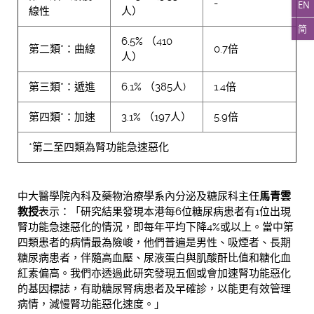
-
EN
線性
人）
简
6.5% （410
第二類*：曲線
0.7倍
人）
第三類*：遞進
6.1% （385人)
1.4倍
第四類*：加速
3.1% （197人）
5.9倍
*第二至四類為腎功能急速惡化
中大醫學院內科及藥物治療學系內分泌及糖尿科主任
馬青雲
教授
表示：「研究結果發現本港每6位糖尿病患者有1位出現
腎功能急速惡化的情況，即每年平均下降4%或以上。當中第
四類患者的病情最為險峻，他們普遍是男性、吸煙者、長期
糖尿病患者，伴隨高血壓、尿液蛋白與肌酸酐比值和糖化血
紅素偏高。我們亦透過此研究發現五個或會加速腎功能惡化
的基因標誌，有助糖尿腎病患者及早確診，以能更有效管理
病情，減慢腎功能惡化速度。」