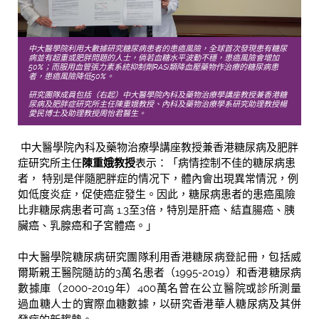
中大醫學院利用大數據研究糖尿病患者的患癌風險，全球首次發現患有糖尿
病並有超重或肥胖問題的人士，倘若血糖水平波動不穩，患癌風險會增加
50%；而服用血管張力素系統抑制劑RASi類降血壓藥物作治療的糖尿病患
者，患癌風險降低50%。
研究團隊成員包括（右起）中大醫學院內科及藥物治療學講座教授兼香港糖
尿病及肥胖症研究所主任陳重娥教授、內科及藥物治療學系研究助理教授楊
愛民博士及助理教授周怡君醫生。
中大醫學院內科及藥物治療學講座教授兼香港糖尿病及肥胖
症研究所主任
陳重娥教授
表示：「病情控制不佳的糖尿病患
者， 特别是伴隨肥胖症的情况下，體內會出現異常情況，例
如低度炎症，促使癌症發生。因此，糖尿病患者的患癌風險
比非糖尿病患者可高 1.3至3倍，特別是肝癌、結直腸癌、胰
臟癌、乳腺癌和子宮體癌。」
中大醫學院糖尿病研究團隊利用香港糖尿病登記冊，包括威
爾斯親王醫院隨訪的3萬名患者（1995-2019）和香港糖尿病
數據庫（2000-2019年）400萬名曾在公立醫院或診所測量
過血糖人士的實際血糖數據，以研究香港華人糖尿病及其併