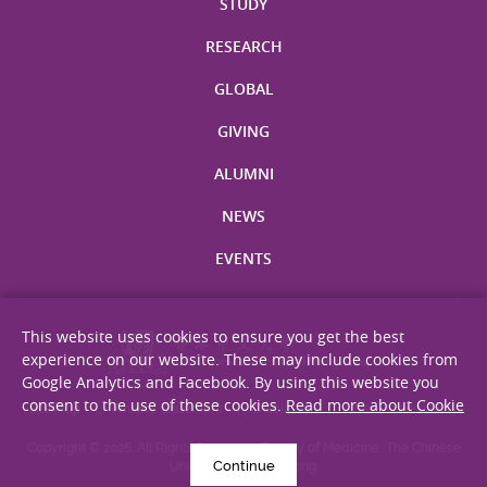
STUDY
RESEARCH
GLOBAL
GIVING
ALUMNI
NEWS
EVENTS
This website uses cookies to ensure you get the best
experience on our website. These may include cookies from
Google Analytics and Facebook. By using this website you
consent to the use of these cookies.
Read more about Cookie
Site Map
Privacy Statement
Disclaimer
Web Accessibility
Copyright © 2026. All Rights Reserved. Faculty of Medicine, The Chinese
Continue
University of Hong Kong.