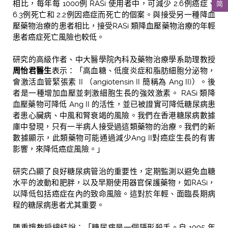
相比，每年每 1000例 RASi 使用者中，可減少 2.6例癌症、
简
6.3例死亡和 2.2例因癌症而死亡的個案。與接受另一種降血
壓藥物治療的患者相比，接受RASi 類降血壓藥物治療的年輕
患者癌症死亡風險也較低。
研究的高級作者、
中大醫學院
內科及藥物治療學系
助理教授
周怡君醫生
表示：「高血糖、低度炎症和脂肪細胞分泌物，
會激活血管緊張素 II （angiotensin II 簡稱為 Ang II)）。後
者是一種增加血壓並刺激細胞生長的強效激素。 RASi 類降
血壓藥物可降低 Ang II 的活性，並已被證實可降低糖尿病患
者患心臟病、中風和腎衰竭的風險。我們在香港糖尿病數據
庫中發現，只有一半病人接受過這類藥物的治療。我們的新
數據顯示，此類藥物可能通過減少Ang II對癌症生長的有害
影響，來降低癌症風險。」
研究凸顯了良好糖尿病管治的重要性，定期監測以避免血糖
水平的波動和肥胖，以及早期使用器官保護藥物，如RASi，
以降低包括癌症在內的致命風險。這對於年輕、面臨長期病
程的糖尿病患者尤其重要。
陳重娥教授總結說：「糖尿病是一個隱形殺手。自 1995 年