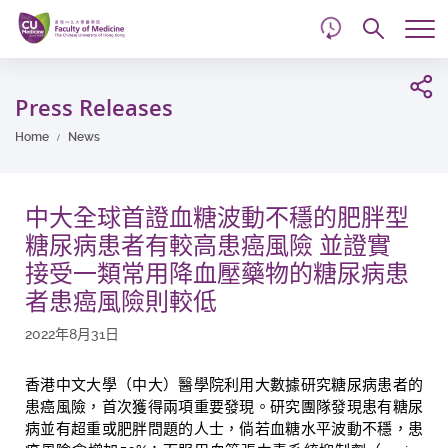
d
Skip
Searc
to
Tog
main
me
Start
content
main
Press Releases
content
Home
News
中大全球首證血糖波動不穩的肥胖型
糖尿病患者有較高患癌風險 並證實
接受一類常用降血壓藥物的糖尿病患
者患癌風險則較低
2022年8月31日
香港中文大學（中大）醫學院利用大數據研究糖尿病患者的
患癌風險，首次獲得兩項重要發現。研究團隊發現患有糖尿
病並有超重或肥胖問題的人士，倘若血糖水平波動不穩，患