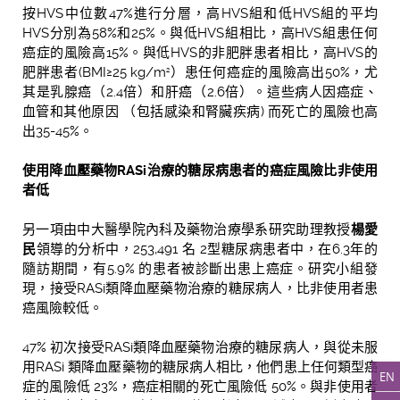
按HVS中位數47%進行分層，高HVS組和低HVS組的平均
HVS分別為58%和25%。與低HVS組相比，高HVS組患任何
癌症的風險高15%。與低HVS的非肥胖患者相比，高HVS的
肥胖患者(BMI≥25 kg/m
）患任何癌症的風險高出50%，尤
2
其是乳腺癌（2.4倍）和肝癌（2.6倍）。這些病人因癌症、
血管和其他原因 （包括感染和腎臟疾病) 而死亡的風險也高
出35-45%。
使用降血壓藥
物
RASi
治療的糖尿病患者的癌症風險比非使用
者低
另一項由中大醫學院
內科及藥物治療學系
研究助理教授
楊愛
民
領導的分析中，253,491 名 2型糖尿病患者中，在6.3年的
隨訪期間，有5.9% 的患者被診斷出患上癌症。研究小組發
現，接受RASi類降血壓藥物治療的糖尿病人，比非使用者患
癌風險較低。
47% 初次接受RASi類降血壓藥物治療的糖尿病人，與從未服
用RASi 類降血壓藥物的糖尿病人相比，他們患上任何類型癌
EN
症的風險低 23%，癌症相關的死亡風險低 50%。與非使用者