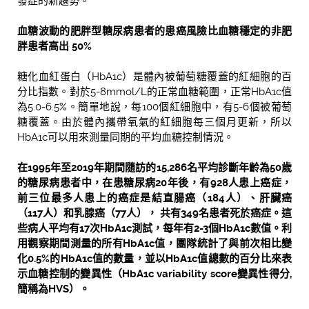
發症的新趨勢。
血糖波動的肥胖型糖尿病患者的患癌風險比血糖穩定的非肥
胖患者高出 50%
糖化血紅蛋白（HbA1c）是體內被葡萄糖覆蓋的紅細胞的百
分比指數。對於5-8mmol/L的正常血糖範圍，正常HbA1c值
為5.0-6.5%。簡單地說，每100個紅細胞中，有5-6個被葡萄
糖覆蓋。由於體內攜帶氧氣的紅細胞每三個月更新，所以
HbA1c可以用來測量同期的平均血糖控制情況。
在1995年至2019年期間隨訪的15,286名平均診斷年齡為50歲
的糖尿病患者中，在患糖尿病20年後，有928人患上癌症，
前三位最多人患上的癌症是結直腸癌（184人）、肝臟癌
（117人）和乳腺癌（77人）， 共有349
名患者死於癌症。這
些病人平均有17次HbA1c測試，每年有2-3個HbA1c數值。利
用觀察期間測量的所有HbA1c值，團隊統計了與前次相比變
化0.5%的HbA1c值的數量，並以HbA1c值總數的百分比來表
示血糖控制的變異性（HbA1c variability score變異性得分,
簡稱為HVS）。