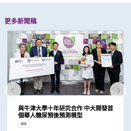
更多新聞稿
與牛津大學十年研究合作 中大開發首
中大研究發現2型糖尿病對香港生產力
中大利用大數據成功開發機器學習模型
中大發現新基因標記可預測糖尿病人患
中大發現年輕糖尿病前期患者患糖尿病
中大研究顯示持續服用RASi類藥物可以
中大研究顯示糖尿病死亡率及併發症發
中大研究指朋儕關顧 可減少受情緒困
中大發現糖尿患者患抑鬱症風險為一般
中文大學與上海交通大學成功發現預測
中大教授陳重娥獲頒「清野裕傑出領袖
「賽馬會年輕糖尿支援計劃」為逾900
中大醫學院揭示可發酵碳水化合物飲食
中大領導之國際研究發現2型糖尿病患
中大研究顯示現實中僅少數2型糖尿病
中大醫學院一期臨床研究中心成立十周
中大醫學院領導國際研究顯示 成人1 型
中大研究顯示DNA端粒長度可用於預測
中大醫學院聯同全球糖尿病知名專家合
中大研究發現「DNA端粒長度縮短」為
中大醫學院與阿斯利康首度合作糖尿病
患有多囊卵巢綜合症華人女性的糖尿病
中大醫學院陳重娥教授獲頒國際獎項以
中大研究發現每6位糖尿病患者有1位出
中大研究揭示全球大腸癌發病率有年輕
中大建議所有孕婦作口服葡萄糖耐量測
中大研究發現每5名糖尿病患者中 1人
中大研究新模式完善中國糖尿病護理系
中大研究顯示年輕及體重正常人士亦具
中大成立嶄新 ITECH醫療科技評估平台
中大開展為期四年DNA檢測計劃篩查
中大醫學院長達近20年追蹤研究 揭示
中大銀屑病關節炎研究重要突破 成功
中大醫學院跨國合作研究成功開發針對
中大發現調整生活方式的介入治療方案
中大領導國際研究證實內地研發藥物
中大醫學院研究發現 城市發展及生活
中大證NT-proBNP有助預測2型糖尿病
中大利用腸道微生物辨別慢性腸道疾病
中大威院成功以單一導管同時修補二尖
中大開發與多種癌症相關的纖維母細胞
中大領導的跨國研究發現可準確預測糖
中大發現全球喉癌發病率呈下降趨勢
陳德章教授獲歐洲腫瘤學會頒發「終身
中大研究顯示類風濕關節炎患者日服5
中大輔助生育技術中心助本港癌症患者
中大研究證實「血漿DNA」篩查能偵測
中大證實「醫健通」健康管理功能有助
新冠疫苗復必泰及科興引發之「T細胞
中大發現小腸癌在全球及本港發病率明
中大研究證實新冠口服藥有效降低院舍
中大成功研發新演算法預測糖尿病腎臟
新計劃啟動 支援年輕糖尿病患者
中大新技術有效評估愛滋病病毒感染者
中大發現原發性腦癌的年輕男性發病率
中大調查發現半數香港孕婦懷孕初期鈉
中大破解癌痛秘密 確定新治療靶點緩
中大發現多發性骨髓瘤發病率上升 以
中大發現霍奇金淋巴癌發病率以亞洲升
港大及中大醫學院聯合研究發現已接種
中大成功以單細胞分辨率拆解肺癌 揭
中大研究發現半數受訪兒童癌症康復者
中大醫學院馬青雲教授獲亞洲糖尿病研
中大研究顯示空氣污染地區居住者 可
四成港人腸道微生態失衡情況與新冠患
中大研究顯示新冠肺炎患者常見有肝臟
中大醫學院團隊發現B細胞及基因
中大發現糖尿病或為感染新冠肺炎高危
中大醫學院團隊發現一種新型生物標記
中大醫學院與四川大學華西臨床醫學院
中大醫學院兩名傑出學者 獲裘槎基金
多元化預防衰老活動有助減低衰老狀況
中大將開展最新「細胞治療」臨床研究
中大為5,000港人免費驗腦 開展人口
中大發現嚴重睡眠窒息症未經治療患者
中大成立「張金菱治療柏金遜綜合症研
中大成功應用混合手術室「經氣管微波
中大全球首個「快速眼動睡眠行為障
中大研究證實低劑量三環抗抑鬱藥有助
李嘉誠基金會啟動《愛能助》兒童癌症
中大研究警示懷孕婦女注意體重增幅
中大研究證實銀屑病關節炎患者炎症綜
莫樹錦教授獲歐洲腫瘤學會頒發「終身
中大腫瘤學系獲國際肺癌研究協會頒發
「中大賽馬會齊心防癌計劃」啟動 免
中大證新治療方案較常規治療有效延長
中大利用「混合手術室」結合「電磁導
中大率跨國研究證實免疫療法對晚期鼻
中大為本港老化人口制訂標準化認知測
中大研究發現非酒精性脂肪肝誘發肝癌
中大研究證「消融化療栓塞術」有效延
中大研究獲世界頂尖醫學期刊推崇
中大港大合作開展復發性卵巢癌藥物基
中大研究揭乙肝康復者仍存罹患肝癌風
中大公布世界首個全球「炎症性腸病」
中大開展全球首個以「視網膜影像」篩
中大完成二萬人「血漿DNA」鼻咽癌篩
中大研究發現心房顫動引致中風個案15
中大研究證實家居診治睡眠窒息症成效
中大公布全球首個幽門螺旋菌流行病學
中大領導ALK陽性肺腺癌研究證實 新標
中大夥澳洲專家研究東半球炎症性腸病
中大成功揭示腫瘤免疫逃脱新機制 開
中大研究揭示脂肪肝問題不是肥胖人士
中大成功破解鼻咽癌全基因組圖譜 突
中大教授成為全球首位華人獲頒「世界
中大成立周佩芳認知障礙預防研究中心
中大全球首項研究確認新大腸癌高風險
中大成立全球首個華人「早發性認知障
中大港大率先應用3D打印技術於複雜
中大與全球30多國專家合作研究 發現
中大與多國中風專家領導一項全球研究
中大就七種常見呼吸道病毒進行全港首
中大公布亞洲首項針對肥胖「睡眠窒息
中大篩查發現每三名社區長者就有一人
中大研究「腸道微生物移植」治療難辨
中大率先引入「高頻信號檢測」技術以
中大醫學院許樹昌教授於《刺針》發表
中大倡議新藥物治療標準逆轉腦血管硬
中大最新研究揭示本港每年逾十萬非酒
中大與養和醫院攜手研究 發現抑鬱症
中大提倡結合房顫篩查及藥物教育 助
社區衰老狀況篩查 發現65歲或以上的
第七屆華人地區醫護人員紓緩治療研討
頭頸放射治療增中風風險 中大證實
中大研究發現囊性纖維化與糖尿病關連
中大研究指六成糖尿病患者睡眠質素欠
中大完成經皮穿刺納米刀動物實驗及成
中大與理大攜手在威院推行24小時遠程
中大公布香港慢性腎病透析患者就業研
中大公布小中風的最新藥物治療方法
香港和澳門的炎症性腸病新增個案高踞
中大制訂肝癌風險評估指數 準確預測
中大率先採用三維心臟超聲波以識别高
中大建議以舒緩性手法護理末期腦退化
中大聯同七間醫院進行亞洲首個臨床研
兩大合辦第五屆華人地區醫護人員紓緩
中大率先研發嶄新電腦輔助腫瘤手術治
大腸癌將成為香港頭號癌症 中大引入
中大成功研發全自動化視網膜圖像分析
中大研究發現攝取過量鹽份會導致高血
中大展開全港睡眠健康教育及改善計劃
中大及港大研究團隊攜手成功發現腦癇
中大率亞洲腎科專家倡議慢性腎病早期
香港中文大學那打素護理學院主辦 第
中大證實為頸血管狹窄進行支架成型治
中大三名學者獲頒本年度裘槎基金會優
中大首創大腸瘜肉預測指數及早預防腸
中大公佈本港嚴重人類豬型流感的最新
個華人糖尿預後預測模型
及經濟造成重大損失 年輕群組影響尤
精準預測老年糖尿病患者未來一年罹患
冠心病風險 凸顯糖尿病精準治療的潛
的終生風險高達90% 心血管疾病風險增
降低 2型糖尿病晚期腎病患者出現心腎
生率正下降 唯年輕糖尿病患者情況未
擾之糖尿患者住院百分比
人的兩倍 倡以一分鐘問卷及早評估糖
中國人糖尿病的基因標記
獎」 成為本港首名學者榮膺亞洲糖尿
糖尿病年青患者提供連續血糖監測儀
介入治療 可加強二甲雙胍 metformin
者併發腎病及心血管疾病的代謝生物標
患者能成功透過早期減重控制血糖以至
年 完成逾150項早期臨床試驗項目 助癌
糖尿病的新症發病率較傳統預期高
糖尿病患者腎功能衰退
作四年 為《刺針》制定糖尿病多元綜
有效生物標記 能識別有較高心血管疾
腎病研究 制訂全球應對糖尿病腎病新
風險是非患病人士的4倍
表揚在糖尿病研究及治理的卓越貢獻
現腎功能急劇下降
化趨勢
試 全港兩成孕婦患妊娠糖尿 研究發現
因脂肪肝引致嚴重肝纖維化或肝硬化
統
罹患糖尿病風險 籲把握「黃金五年」
推動健康經濟分析及價值醫療
9,000名成年人士 以識別罹患早發性糖
妊娠糖尿及懷孕期血糖上升對孕婦及子
修復受損關節骨頭 亦可保護關節結構
華人群體的「1型糖尿病基因風險評
可減輕近七成愛滋病病毒感染者的代謝
D3S-001抗癌成效 有效治療肺癌、結直
方式或會增加氣管癌發病風險 宜加強
患者併發心血管病及腎病風險
瓣及三尖瓣 治療嚴重心瓣倒流新突破
分子分類方法 助進一步了解癌症進展
尿病病人患上心血管疾病之生物標誌物
部分地區女性發病人數不跌反升
成就獎」 表彰其對全球鼻咽癌研究的
毫克皮質類固醇 出現心血管疾病的風
保存生殖能力
到早期沒有病徵的鼻咽癌 並反映日後
糖尿病自我管理
反應」可有效預防不同新冠病毒變異株
顯上升 高收入地區發病率較高
長者五成入院風險及防止病情惡化
病變 簡單抽血即可助醫生及早發現2型
的心臟病風險
上升 以高收入國家的升幅較為顯著
攝取超標
解癌症病人痛苦
高收入國家的男性長者升幅最為顯著
幅最為顯著 本港男士發病率上升幅度
疫苗人士 在感染新型冠狀病毒變異株
示腫瘤形成機制 有望開發新肺癌療法
曾使用替代補充療法 或存在「藥療相
究協會表揚研究成就及貢獻
安全地透過定期運動預防罹患糖尿病
者類似 中大研發「微生態免疫力配
受損問題 建議監測患者肝功能 及早發
GPR18可預測多種癌症的存活期
因素 研究有助了解病毒致病潛在機制
可在頭頸癌患者中預測長一倍的存活期
共同領導全球首個 人體CRISPR基因編
會頒發「裘槎優秀醫學科研者獎2020」
逾8成「前期衰老」長者逆轉為「非衰
首階段引入CAR-T治療血癌新方法
基礎研究追蹤本港腦健康狀況
手術後較易出現心血管問題 籲手術前
究中心」 跨學科研嶄新方法 減慢柏金
消融術」 無創治肺癌成亞太首例
礙」家庭研究 揭柏金遜病家族遺傳傾
改善難治性胃功能失調
項目 資助兒童罕見癌症
合指數持續達標 能降低罹患心血管疾
成就獎」全球第一人將晚期肺癌治療
「傑出癌症關顧團隊」獎項
費為萬名市民進行檢測 研肥胖與多種
晚期肺癌病人存活期
航支氣管鏡」技術 實時影像追蹤及抽
咽癌病人有效
試 及早辨識認知障礙症患者
的關鍵致癌基因
長肝癌患者無惡化存活期兩倍
因組學研究 免費為百名本地病人提供
險
於本世紀發病率及流行率系統性回顧研
查華人阿茲海默症研究
查研究 大幅推前癌症發現期數
年間上升3倍 宜及早服用抗凝血藥預防
滿意 可處理半數公立醫院成人個案 大
大型分析 揭全球44億人感染 亞洲包括
靶藥成效超現時標準療法兩倍
獲近年最大研究資助金額 勢揭腸道微
拓「免疫療法」新方向
獨有
破性結果有助發展個人化治療
中風組織主席中風貢獻獎」 全球首創
設立一站式簡易網站提供認知障礙症資
群組
礙症」研究登記冊
心臟手術
小中風新藥物療法
發現及早評估與治療「小中風」可降低
個流行病學分析 發現「呼吸道合胞病
症」患者生活模式研究 證實個人化輔
患腦小血管病 藉世界中風日呼籲及早
梭菌感染 治癒率為傳統抗生素治療的3
確定腦部手術範圍 有效提升複雜性腦
評論新沙士文章 強調醫院感染控制措
化
精性脂肪肝新症
患者出現睡眠行為障礙或是腦退化先兆
長者減低中風風險
社區人口中 過半已踏入前期衰老
會 鼓勵延伸紓緩治療服務至社區
「頸動脈支架成型術」成效顯著
的原因
佳 中醫耳穴療法有助改善睡眠質素及
功進行經皮穿刺納米刀腫瘤治療 治癌
中風溶栓治療服務
究並提倡中末期患者接受透析前的早期
亞太區首三位 中大成立資料庫助市民
乙肝病人的肝癌風險
風險二尖瓣脱垂患者
症患者的吞嚥困難
究 發現嶄新「植入式擾流器」能有效
治療研討會
療骨腫瘤病人 大大提高手術精確度
大腸膠囊內視鏡助預防大腸癌
系統 有助糖尿病患者預防中風
壓及增加中風機會
建立健康睡眠及健康校園生活
新基因標記
診斷計劃
五屆泛太平洋護理會議暨第七屆癌症護
療及 為心臟衰竭患者植入心臟肌肉收
秀科研者獎
癌
情況
研究
健康推廣計劃
研究
獎項及榮譽
研究
為嚴重
嚴重低血糖的風險
力
近70%
併發症的風險
見改善
尿患者的精神健康狀況
病教研最高榮譽
數據顯示有效管控血糖 大幅降低嚴...
預防2型糖尿病療效
誌物
停藥
症及糖尿病患者確立新治療藥物
合策略
病風險的糖尿病人
策略
其子女糖尿病風險為同齡兒童3倍
確診期減併發症機會
尿病的高風險群組
女的長期健康風險
預防變形惡化
分」工具 大幅提升糖尿病分類診斷準...
性脂肪肝病情
腸癌、胰腺癌等多種實體腫瘤
健康教育
並改良治療方案
勢將改寫臨床指引
領導地位及重大貢獻
險增一倍
患鼻咽癌風險
引起的嚴重疾病
糖尿病患者的腎臟問題
全球之冠
Omicron後能對不同的新冠病毒變異...
互作用」風險
方」證有效促進新冠患者康復 有望提...
現病情惡化
輯治療肺癌臨床試驗 證實修改T細胞...
老」
進行睡眠窒息症評估以減風險
遜病程
向高達6倍 追蹤初期症狀如便秘 可提...
病風險
「個人化」 被譽為「腫瘤學傳奇」
癌症關係
取微細病變組織 能診治少至2毫米...
分析
究 發現本港發病率於過去30年急升...
中風
幅縮減八成輪候時間
香港逾半人口為帶菌者
生物群之謎
「脈磁激法」助中風患者復修腦部功...
訊
七成中風風險
毒」及「甲型流感」為兩大致命病毒
導療程有效減輕病情
預防
倍
癇症手術成效約三成
施對控制疫情極為重要
控制血糖
技術新突破
教育計劃
增加認知
治療腦動脈瘤
理研討會
縮調節器成效顯著
研究
研究
研究
研究
研究
研究
獎項及榮譽
研究
研究
研究
研究
研究
研究
研究
研究
研究
研究
研究
研究
研究
研究
研究
研究
研究
研究
獎項及榮譽
研究
研究
研究
研究
獎項及榮譽
研究
研究
外科創新技術
研究
捐款
獎項及榮譽
研究
研究
臨床服務
研究
研究
研究
研究
研究
研究
研究
研究
研究
研究
研究
研究
研究
研究
研究
研究
臨床服務
研究
研討會
研究
研究
臨床服務
研究
研究
研究
研討會
外科創新技術
外科創新技術
研究
研究
健康推廣計劃
研究
研究
獎項及榮譽
臨床服務
研究