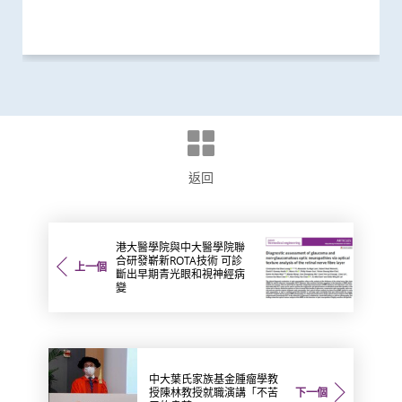
研究
研究
研究
研究
研究
研究
研究
獎項及榮譽
健康推廣計劃
研究
研究
研究
研究
國際合作
研究
國際合作
研究
研究
健康推廣計劃
研究
研究
研究
研究
研究
研究
研究
研究
獎項及榮譽
研究
研究
研究
研究
研究
研究
研究
研究
研究
研究
研究
研究
研究
研究
研究
獎項及榮譽
健康推廣計劃
外科創新技術
研究
研究
研究
研究
研究
研究
獎項及榮譽
研究
研究
研究
研究
臨床服務
研究
外科創新技術
研究
研究
研究
研究
研究
研究
研討會
研究
返回
港大醫學院與中大醫學院聯
合研發嶄新ROTA技術 可診
上一個
斷出早期青光眼和視神經病
變
中大葉氏家族基金腫瘤學教
授陳林教授就職演講「不苦
下一個