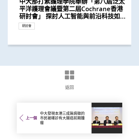
中大那打素護理學院舉辦「第八屆泛太
中大領導國際研究證實內地研發藥物
中大醫學院研究發現 城市發展及生活
中大培訓本地南亞裔婦女向同儕推廣子
中大開發與多種癌症相關的纖維母細胞
中大發現全球喉癌發病率呈下降趨勢
中大護理學院開發首個粵語人工智能手
陳德章教授獲歐洲腫瘤學會頒發「終身
中大醫學院一期臨床研究中心成立十周
中大輔助生育技術中心助本港癌症患者
中大研究證實「血漿DNA」篩查能偵測
中大發現小腸癌在全球及本港發病率明
中大發現原發性腦癌的年輕男性發病率
中大破解癌痛秘密 確定新治療靶點緩
中大全球首證血糖波動不穩的肥胖型糖
中大發現多發性骨髓瘤發病率上升 以
中大調查發現本港南亞裔家長就女兒是
中大發現霍奇金淋巴癌發病率以亞洲升
中大成功以單細胞分辨率拆解肺癌 揭
中大研究發現半數受訪兒童癌症康復者
中大醫學院那打素護理學院舉辦第七屆
中大醫學院那打素護理學院舉辦社區關
中大醫學院團隊發現B細胞及基因
中大醫學院團隊發現一種新型生物標記
中大醫學院與四川大學華西臨床醫學院
中大將開展最新「細胞治療」臨床研究
中大醫學院那打素護理學院舉辦「第一
中大成功應用混合手術室「經氣管微波
李嘉誠基金會啟動《愛能助》兒童癌症
莫樹錦教授獲歐洲腫瘤學會頒發「終身
中大腫瘤學系獲國際肺癌研究協會頒發
「中大賽馬會齊心防癌計劃」啟動 免
中大證新治療方案較常規治療有效延長
中大研究揭示全球大腸癌發病率有年輕
中大利用「混合手術室」結合「電磁導
中大率跨國研究證實免疫療法對晚期鼻
中大研究證「消融化療栓塞術」有效延
中大研究獲世界頂尖醫學期刊推崇
中大港大合作開展復發性卵巢癌藥物基
中大完成二萬人「血漿DNA」鼻咽癌篩
中大領導ALK陽性肺腺癌研究證實 新標
中大成功揭示腫瘤免疫逃脱新機制 開
中大成功破解鼻咽癌全基因組圖譜 突
中大醫學院李子芬教授榮膺美國護理科
第七屆華人地區醫護人員紓緩治療研討
中大研究指六成糖尿病患者睡眠質素欠
中大完成經皮穿刺納米刀動物實驗及成
中大聯同七間醫院進行亞洲首個臨床研
兩大合辦第五屆華人地區醫護人員紓緩
中大率先研發嶄新電腦輔助腫瘤手術治
中大研究發現外展計劃有效改善隱蔽長
大腸癌將成為香港頭號癌症 中大引入
中大首創大腸瘜肉預測指數及早預防腸
平洋護理會議暨第二屆Cochrane香港
D3S-001抗癌成效 有效治療肺癌、結直
方式或會增加氣管癌發病風險 宜加強
宮頸篩查 助提升篩查參與率逾75%
分子分類方法 助進一步了解癌症進展
部分地區女性發病人數不跌反升
機應用程式「Pai.ACT」 為本港SEN兒
成就獎」 表彰其對全球鼻咽癌研究的
年 完成逾150項早期臨床試驗項目 助癌
保存生殖能力
到早期沒有病徵的鼻咽癌 並反映日後
顯上升 高收入地區發病率較高
上升 以高收入國家的升幅較為顯著
解癌症病人痛苦
尿病患者有較高患癌風險 並證實接受
高收入國家的男性長者升幅最為顯著
否接種HPV疫苗面對多重挑戰 冀消除種
幅最為顯著 本港男士發病率上升幅度
示腫瘤形成機制 有望開發新肺癌療法
曾使用替代補充療法 或存在「藥療相
泛太平洋護理會議
懷日 線上線下關愛長者、促進代際共
GPR18可預測多種癌症的存活期
可在頭頸癌患者中預測長一倍的存活期
共同領導全球首個 人體CRISPR基因編
首階段引入CAR-T治療血癌新方法
屆考科藍香港研討會」 研討在一帶一
消融術」 無創治肺癌成亞太首例
項目 資助兒童罕見癌症
成就獎」全球第一人將晚期肺癌治療
「傑出癌症關顧團隊」獎項
費為萬名市民進行檢測 研肥胖與多種
晚期肺癌病人存活期
化趨勢
航支氣管鏡」技術 實時影像追蹤及抽
咽癌病人有效
長肝癌患者無惡化存活期兩倍
因組學研究 免費為百名本地病人提供
查研究 大幅推前癌症發現期數
靶藥成效超現時標準療法兩倍
拓「免疫療法」新方向
破性結果有助發展個人化治療
學院院士
會 鼓勵延伸紓緩治療服務至社區
佳 中醫耳穴療法有助改善睡眠質素及
功進行經皮穿刺納米刀腫瘤治療 治癌
究 發現嶄新「植入式擾流器」能有效
治療研討會
療骨腫瘤病人 大大提高手術精確度
者的生活質素及用藥問題
大腸膠囊內視鏡助預防大腸癌
癌
獎項及榮譽
研討會」 探討人工智能與前沿科技如...
腸癌、胰腺癌等多種實體腫瘤
健康教育
並改良治療方案
童家長提供心理支援
領導地位及重大貢獻
症及糖尿病患者確立新治療藥物
患鼻咽癌風險
一類常用降血壓藥物的糖尿病患者患...
族差異 提高疫苗接種率
全球之冠
互作用」風險
融
輯治療肺癌臨床試驗 證實修改T細胞...
路地區推廣以實證為本的優質醫護服務
「個人化」 被譽為「腫瘤學傳奇」
癌症關係
取微細病變組織 能診治少至2毫米...
分析
控制血糖
技術新突破
治療腦動脈瘤
健康推廣計劃
研究
研究
研究
研究
研究
研究
研究
研討會
研究
研究
研究
外科創新技術
捐款
獎項及榮譽
研究
研究
研究
研究
研究
研究
研究
研究
獎項及榮譽
研討會
研討會
外科創新技術
研究
外科創新技術
臨床服務
研討會
研究
研究
研究
健康推廣計劃
獎項及榮譽
研究
研究
研究
研究
研究
研究
里程碑
研究
研討會
獎項及榮譽
健康推廣計劃
外科創新技術
研究
研究
研究
研究
返回
中大發現本港三成無病徵的
上一個
市民被確診有大腸癌前期腫
瘤