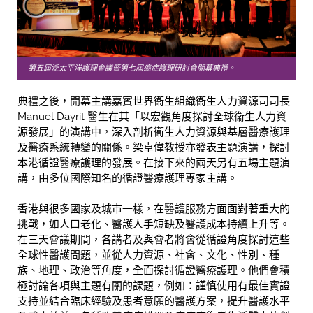
第五屆泛太平洋護理會議暨第七屆癌症護理研討會開幕典禮。
典禮之後，開幕主講嘉賓世界衞生組織衞生人力資源司司長
Manuel Dayrit 醫生在其「以宏觀角度探討全球衞生人力資
源發展」的演講中，深入剖析衞生人力資源與基層醫療護理
及醫療系統轉變的關係。梁卓偉教授亦發表主題演講，探討
本港循證醫療護理的發展。在接下來的兩天另有五場主題演
講，由多位國際知名的循證醫療護理專家主講。
香港與很多國家及城市一樣，在醫護服務方面面對著重大的
挑戰，如人口老化、醫護人手短缺及醫護成本持續上升等。
在三天會議期間，各講者及與會者將會從循證角度探討這些
全球性醫護問題，並從人力資源、社會、文化、性別、種
族、地理、政治等角度，全面探討循證醫療護理。他們會積
極討論各項與主題有關的課題，例如：謹慎使用有最佳實證
支持並結合臨床經驗及患者意願的醫護方案，提升醫護水平