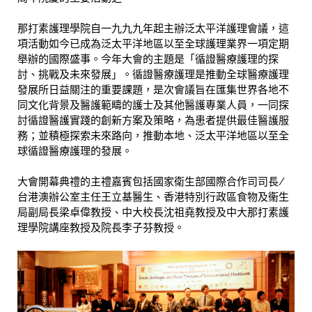
那打素護理學院自一九九九年起主辦泛太平洋護理會議，這
項活動如今已成為泛太平洋地區以至全球護理業界一項定期
舉辦的國際盛事。今年大會的主題是「循證醫療護理的探
討、挑戰及未來發展」。循證醫療護理是推動全球醫療護理
發展所日益關注的重要課題，是次會議旨在匯集世界各地不
同文化背景及醫護範疇的護士及其他醫護專業人員，一同探
討循證醫護實踐的創新方案及策略，為患者提供最佳醫護服
務；並積極探索未來路向，推動本地、泛太平洋地區以至全
球循證醫療護理的發展。
大會開幕典禮的主禮嘉賓包括國家衛生部國際合作司司長/
台港澳辦公室主任王立基醫生、香港特別行政區食物及衞生
局副局長梁卓偉教授、中大校長沈祖堯教授及中大那打素護
理學院講座教授及院長李子芬教授。