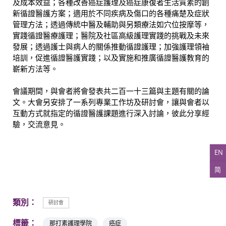
及成本效益；各種改善癌症護理及癌症康復者生活質素的創
新循證醫護方案；適用於不同疾病及傷口的各種痛楚及症狀
管理方法；透過傳統中醫及輔助與另類療法如穴位按摩等，
實踐循證醫療護理；醫院及社區高級護理實踐的挑戰及未來
發展；透過護士與病人的關係推動循證護理；加強護理領袖
培訓，促進循證醫護實踐；以及實施和推廣循證醫護教育的
嶄新方法等。
會議期間，與會者將會發表共二百一十三篇與主題有關的論
文。大會另安排了一系列專業工作坊及研討會，讓與會者以
互動方式就指定的循證醫護課題進行深入討論，彼此分享經
驗，交流意見。
EN
简
類別：
研討會
標籤：
那打素護理學院
癌症