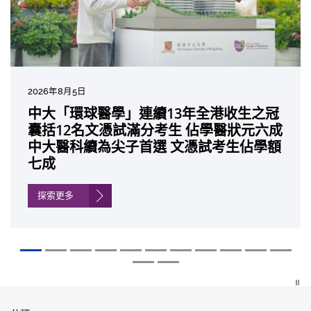
2026年8月5日
2026年7月27日
2026年7月10日
2026年7月10日
2026年7月7日
2026年6月29日
2026年6月22日
2026年6月17日
2026年6月10日
2026年6月5日
2026年6月2日
2026年5月19日
2026年5月14日
中大「環球醫學」連續13年全港收生之冠
中大成立嶄新 ITECH醫療科技評估平台 推
中大研發「AI-OCT」系統助測糖尿黃斑水
中大黃秀娟教授獲頒中國工程界最高榮譽
中大新設「香港中文大學鳳凰獎學金」嘉
中大全新一站式PGT-Plus方案 精準辨識
中大發現青光眼治療新靶點 小鼠實驗證實
中大成功拆解肝癌免疫治療耐藥性機制 揭
中大與多名全球專家共同牽頭跨國肺癌研
中大教授陳重娥獲頒「清野裕傑出領袖
中大匯聚逾200位區域專家 探討私人醫療
中大張源津醫生成首位亞洲研究員 榮獲國
中大取得「從實驗室到臨床應用」研究突
囊括12名文憑試滿分考生 佔學醫狀元六成
動健康經濟分析及價值醫療
腫 假陽性轉介個案銳減六成 縮短患者輪
「光華工程科技獎」 成為今屆醫藥衞生領
許公開試狀元 鼓勵學醫狀元走出課堂放眼
傳統檢測中複雜基因異常「盲點」 降低人
可恢復七成視力 有助開創嶄新神經保護療
一種免疫細胞具「除廢餵食」新功能助癌
究 逾半晚期ALK陽性肺癌病人七年無惡化
獎」 成為本港首名學者榮膺亞洲糖尿病教
保險如何推動全民健康覆蓋
際泌尿科權威獎項John K. Lattimer 講座
破 初步證實GLP-1藥物可改善嚴重中風康
中大醫科續為尖子首選 文憑試考生佔學額
候診症時間
域唯一香港學者
世界 裝備21世紀妙手仁醫
工受孕流產及異常妊娠風險
法
細胞耐藥性
因特定基因異常而引起的肺癌有望變成
研最高榮譽
獎
復情況
七成
「慢性病」 患者可與病共存
探索更多
探索更多
探索更多
探索更多
探索更多
探索更多
探索更多
探索更多
探索更多
探索更多
探索更多
探索更多
探索更多