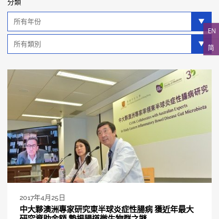
分類
年
分
EN
類
類
简
別
分
類
2017年4月25日
中大夥澳洲專家研究東半球炎症性腸病 獲近年最大
研究資助金額 勢揭腸道微生物群之謎