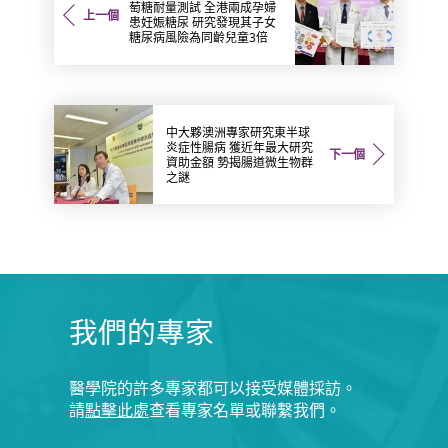
萄糖耐量測試 全港兩成孕婦
上一個
患妊娠糖尿 研究發現其子女
糖尿病風險為同齡兒童3倍
中大夥澳洲專家研究東半球
炎症性腸病 獲近年最大研究
下一個
資助金額 勢揭腸道微生物群
之謎
我們的專家
醫學院的許多專家都可以接受媒體採訪。
請
點擊此處
查看專家名單或聯繫我們。