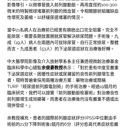
影像導引，以微導管進入前列腺動脈，再用直徑約100-300
微米的特製微球堵塞前列腺的微血管，令相關腺狀組織缺血
性壞死及萎縮，以紓緩尿道堵塞的情況。
當中21名病人在治療前已經患有膀胱出口完全阻塞，完全不
能排尿，需要長期放置膀胱尿管解決排尿問題。手術後，九
成（19人）病人在兩週內可拔除尿管，自行正常排尿。整體
而言，九成患者（53人）的下泌尿道症狀在治療後好轉。
中大醫學院影像及介入放射學系系主任兼透視微創治療基金
臨床科學中心總監
余俊豪教授
表示：「對於患有中度至嚴重
下泌尿道症狀、困擾性症狀或尿瀦留的良性前列腺增生患
者，現時普遍會採用兩種治療方案：藥物治療或簡稱
TURP『經尿道前列腺電刮術』的手術治療。經過19個月的
臨床研究，我們可以證實『前列腺動脈栓塞術』對治療良性
前列腺增生成效顯著，而患者在治療後均沒有嚴重不適或出
現併發症。」
余教授補充，患者的國際前列腺症狀評分(IPSS)中位數由手
術前的21分下降到術後1個月的6分（評分愈高代表症狀愈嚴