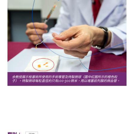
余教授展示栓塞術所使用的手術導管及特製微球（圖中紅圈所示的橙色粒
子）。特製微球每粒直徑約只有100-300微米，用以堵塞前列腺的微血管。