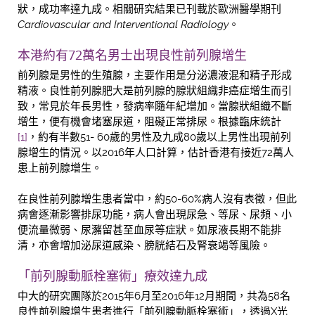
狀，成功率達九成。相關研究結果已刊載於歐洲醫學期刊
Cardiovascular and Interventional Radiology
。
本港約有72萬名男士出現良性前列腺增生
前列腺是男性的生殖腺，主要作用是分泌濃液混和精子形成
精液。良性前列腺肥大是前列腺的腺狀組織非癌症增生而引
致，常見於年長男性，發病率隨年紀增加。當腺狀組織不斷
增生，便有機會堵塞尿道，阻礙正常排尿。根據臨床統計
[1]
，約有半數51- 60歲的男性及九成80歲以上男性出現前列
腺增生的情況。以2016年人口計算，估計香港有接近72萬人
患上前列腺增生。
在良性前列腺增生患者當中，約50-60%病人沒有表徵，但此
病會逐漸影響排尿功能，病人會出現尿急、等尿、尿頻、小
便流量微弱、尿瀦留甚至血尿等症狀。如尿液長期不能排
清，亦會增加泌尿道感染、膀胱結石及腎衰竭等風險。
「前列腺動脈栓塞術」療效達九成
中大的研究團隊於2015年6月至2016年12月期間，共為58名
良性前列腺增生患者進行「前列腺動脈栓塞術」，透過X光