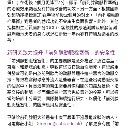
重）；在術後12個月更降至2分，顯示「前列腺動脈栓塞術」
的治療效果顯著及有持續改善的功效。另一方面，根據國際
勃起功能指標(IIEF)在手術前後12個月的對比，「前列腺動脈
栓塞術」對患者的勃起功能不會產生負面影響。此外，其他
指標如生活質量評分(QOL)、客觀性的尿速測試及尿瀦留測
試均顯示患者的身心狀況在術後一年內亦有持續及顯著的改
善。
新研究致力提升「前列腺動脈栓塞術」的安全性
「前列腺動脈栓塞術」的主要風險是意外栓塞了通往陰莖、
直腸、和膀胱的動脈，導致這些器官缺血性壞死。這些嚴重
併發症可能是由於前列腺內的動脈與通往這些器官的動脈交
接，導致栓塞微球意外流入這些器官。在這些出現動脈交接
的個案中，負責治療的醫生需要具備相關的知識及技術，堵
塞交接的動脈，從而保護這些器官免於意外的栓塞，所以適
當的培訓十分重要。團隊將繼續進行研究，以優化「前列腺
動脈栓塞術」的臨床應用及安全性。
已確診前列腺肥大並患有中度至嚴重下泌尿道症狀的病人，
可電郵莊小姐 （
siuman@cuhk.edu.hk
）了解更多有關「前