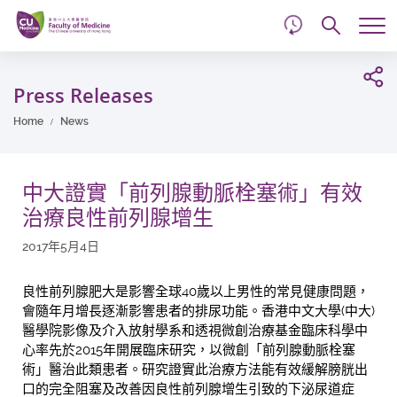
d
Skip
Searc
to
Tog
main
me
Start
content
main
Press Releases
content
Home
News
中大證實「前列腺動脈栓塞術」有效
治療良性前列腺增生
2017年5月4日
良性前列腺肥大是影響全球40歲以上男性的常見健康問題，
會隨年月增長逐漸影響患者的排尿功能。香港中文大學(中大)
醫學院影像及介入放射學系和透視微創治療基金臨床科學中
心率先於2015年開展臨床研究，以微創「前列腺動脈栓塞
術」醫治此類患者。研究證實此治療方法能有效緩解膀胱出
口的完全阻塞及改善因良性前列腺增生引致的下泌尿道症