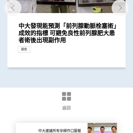
中大發現能預測「前列腺動脈栓塞術」
中大研究證「消融化療栓塞術」有效延
中大醫學院研「前列腺動脈栓塞術」治
中大研發嶄新治療組合 帶領亞洲策略
中大研究團隊開發新一代人工智能系統
中大證實改良版高能聚焦超聲波有效治
中大發現「經血管乙醇消融術 」治肝
頭頸放射治療增中風風險 中大證實
中大完成經皮穿刺納米刀動物實驗及成
中大聯同七間醫院進行亞洲首個臨床研
亞洲病人新喜訊 中大最新臨床研究
中大證實為頸血管狹窄進行支架成型治
中大研發經動脈碘栓塞化療無水新藥物
中大全球歷時最長磁力共振追蹤研究發
中大研究證實更恆常進行認知活動可鞏
中大研發新型納米機械人增強溶栓效果
中大成功研發介入導管整合微型機械人
中大新技術有效評估愛滋病病毒感染者
中大全球首證由人工智能技術研發出的
中大醫學院研究證實手提心臟超聲波掃
中大成立全球首個華人「早發性認知障
中大篩查發現每三名社區長者就有一人
中大及威院共同引入超新科技3D醫學
中大於威院設嶄新心血管混合手術室
中大證實無創性手術能有效治療腦動靜
中大率先為內地地貧病童進行磁共振鐵
成效的指標 可避免良性前列腺肥大患
長肝癌患者無惡化存活期兩倍
前列腺肥大 9成病人經新法治療後可正
性抗擊膽管癌
自動分析新冠肺炎CT影像
療子宮肌瘤
癌 七成機會完全消滅腫瘤
「頸動脈支架成型術」成效顯著
功進行經皮穿刺納米刀腫瘤治療 治癌
究 發現嶄新「植入式擾流器」能有效
腦支架擴闊窄血管 手術成功率近九成
療及 為心臟衰竭患者植入心臟肌肉收
配方治療肝細胞癌 無惡化存活期顯著
現 類風濕關節炎關節結構損傷程度可
固大腦神經網絡功能
助減中風患者腦損傷
集群平台 嶄新無創的動脈瘤栓塞治療
的心臟病風險
磁力共振腦掃描指數 能有效臨床偵測
瞄器有效篩查胸主動脈瘤
礙症」研究登記冊
患腦小血管病 藉世界中風日呼籲及早
影像系統 輻射量較傳統X光減少逾九成
結合跨專科醫療團隊 大幅縮減胸腔主
脈畸形
質評估 有效減低死亡風險
者術後出現副作用
常排尿
技術新突破
治療腦動脈瘤
六 有效預防缺血性中風
縮調節器成效顯著
延長一倍
分為兩種 提倡早期磁力共振檢查 降...
方法
三類早期認知障礙疾病
預防
動脈手術時間及風險
研究
研究
研究
研究
研究
研究
研究
研究
研究
研究
研究
臨床服務
臨床服務
臨床服務
研究
臨床服務
研究
研究
研究
研究
研究
研究
研究
研究
臨床服務
臨床服務
返回
中大建議所有孕婦作口服葡