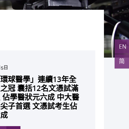
EN
简
月5日
月10日
月10日
月10日
月7日
月29日
27日
環球醫學」連續13年全
與多名全球專家共同牽頭跨
月22日
月17日
月5日
月2日
月19日
月14日
發「AI-OCT」系統助測
黃秀娟教授獲頒中國工程界
新設「香港中文大學鳳凰獎
新一站式PGT-Plus方案
之冠 囊括12名文憑試滿
研究 逾半晚期ALK陽性
成立嶄新 ITECH醫療科技
現青光眼治療新靶點 小
成功拆解肝癌免疫治療耐藥
教授陳重娥獲頒「清野裕傑
聚逾200位區域專家 探討
張源津醫生成首位亞洲研究
取得「從實驗室到臨床應
斑水腫 假陽性轉介個案
榮譽「光華工程科技獎」
嘉許公開試狀元 鼓勵學
辨識傳統檢測中複雜基因異
 佔學醫狀元六成 中大醫
人七年無惡化 因特定基
平台 推動健康經濟分析及
證實可恢復七成視力 有
 揭一種免疫細胞具「除
獎」 成為本港首名學者
醫療保險如何推動全民健康
獲國際泌尿科權威獎項
究突破 初步證實GLP-1
成 縮短患者輪候診症時
今屆醫藥衞生領域唯一香港
走出課堂放眼世界 裝備
點」 降低人工受孕流產
尖子首選 文憑試考生佔
常而引起的肺癌有望變成
醫療
創嶄新神經保護療法
食」新功能助癌細胞耐藥性
亞洲糖尿病教研最高榮譽
K. Lattimer 講座獎
可改善嚴重中風康復情況
紀妙手仁醫
常妊娠風險
七成
病」 患者可與病共存
多
多
多
多
多
多