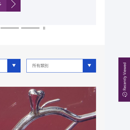
多
多
多
多
多
多
類
Recently Viewed
別
分
類