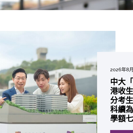
2026年8
2026年6
2026年7
2026年7
2026年7
2026年6
2026年7月
中大「
中大
2026年6
2026年6
2026年6
2026年6
2026年5
2026年5
中大研
中大
中大
中大全
港收生
國肺癌
中大
中大發
中大
中大
中大匯
中大
中大
糖尿黃
最高
學金」
精準
分考生
肺癌病
評估
鼠實驗
性機制
出領袖
私人
員 榮
用」研
銳減六
成為
醫狀元
常「盲
科續為
因異
價值
助開
廢餵
榮膺
覆蓋
John 
藥物
間
學者
21世
及異
學額
「慢性
探索更
探索更
探索更
探索更
探索更
探索更