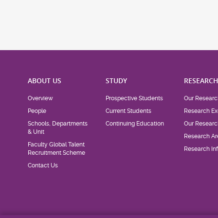
ABOUT US
STUDY
RESEARC
Overview
Prospective Students
Our Researc
People
Current Students
Research Ex
Schools, Departments
Continuing Education
Our Researc
& Unit
Research Ar
Faculty Global Talent
Research Inf
Recruitment Scheme
Contact Us