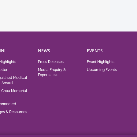
NI
NEWS
EVENTS
Highlights
Press Releases
Event Highlights
tter
Media Enquiry &
Upcoming Events
Experts List
guished Medical
i Award
d Choa Memorial
Connected
eges & Resources