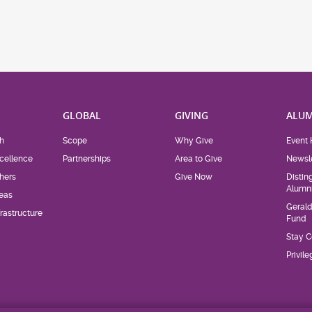
H
GLOBAL
GIVING
ALUM
h
Scope
Why Give
Event 
cellence
Partnerships
Area to Give
Newsle
hers
Give Now
Distin
Alumn
eas
Geral
rastructure
Fund
Stay 
Privil