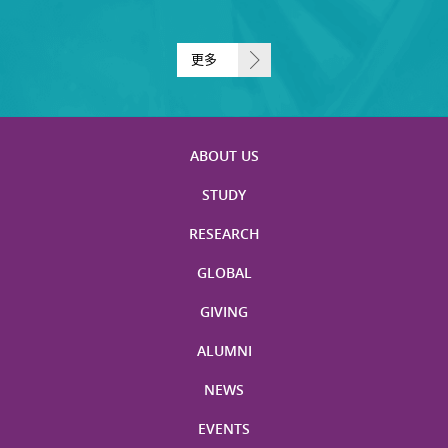
更多
ABOUT US
STUDY
RESEARCH
GLOBAL
GIVING
ALUMNI
NEWS
EVENTS