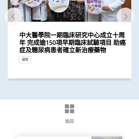
中大醫學院一期臨床研究中心成立十周
中大臨床研究中心：香港早期臨床研究
中大率跨國研究證實免疫療法對晚期鼻
中大發現調整生活方式的介入治療方案
中大研究揭示未來十年香港每千人將有
中大醫學院開創兒童宏基因組組裝基因
中大醫學院研發mRNA藥物治療鼻咽癌
中大研究估算在本港新冠Omicron病
陳德章教授獲歐洲腫瘤學會頒發「終身
醫務衞生局到訪中大醫學院 參觀先進
中大何善衡傳染病研究中心成立
中大獲李嘉誠基金會捐贈港幣1.5億元
中大醫科生研究發現STK3激酶促進胃
中大醫學院與海外外科專家聯合建議
中大醫學院聯同全球糖尿病知名專家合
中大醫學院研究顯示吸煙為全球膀胱癌
中大成功完成全球首宗利用內鏡手術機
中大全基因組測序技術為慣性流產夫婦
中大醫學院公布「2019新型冠狀病毒社
嬰兒腸道菌群影響一生 中大團隊研
中大研究發現田園生活有助預防兒童罹
患有多囊卵巢綜合症華人女性的糖尿病
多元化預防衰老活動有助減低衰老狀況
中大改良英國胎兒醫學基金會之「三重
中大率先引入全基因組測序技術作胎兒
中大將開展最新「細胞治療」臨床研究
中大成功破解鼻咽癌全基因組圖譜 突
中大率國際研究 訂治療肺癌基因變異
中大公布「動脈粥樣硬化」形成新發現
中大推全球首項運用「單細胞基因技
中大公布全球首項「針對亞士匹靈引致
中大研究發現每5名糖尿病患者中 1人
中大成立周佩芳認知障礙預防研究中心
中大全球首項研究確認新大腸癌高風險
中大進行亞洲首項家居清潔劑對兒童健
中大成立全球首個華人「早發性認知障
中大港大率先應用3D打印技術於複雜
中大與全球30多國專家合作研究 發現
中大與多國中風專家領導一項全球研究
中大研究發現本地每5名口咽癌患者1人
中大就七種常見呼吸道病毒進行全港首
中大聯同國際專家發現引致腦退化基
中大推全港首個「多發性硬化症」中西
中大公布亞洲首項針對肥胖「睡眠窒息
中大研究「腸道微生物移植」治療難辨
中大成功研發新物料有助骨質疏鬆性骨
中大醫學院許樹昌教授於《刺針》發表
中大推算本地吸煙人士一生至少花逾百
中大倡議新藥物治療標準逆轉腦血管硬
中大最新研究揭示本港每年逾十萬非酒
中大發現本港孕婦乙肝帶菌率維持偏高
中大醫科生研究發現本港高血壓人士藥
中大研究指朋儕關顧 可減少受情緒困
中大與養和醫院攜手研究 發現抑鬱症
社區衰老狀況篩查 發現65歲或以上的
中大公布香港市民運動模式與情緒病風
香港中文大學成立消化疾病研究國家重
中大公布香港慢性腎病透析患者就業研
中大研究發現成年人及長者感染呼吸道
中大公布小中風的最新藥物治療方法
香港和澳門的炎症性腸病新增個案高踞
中大評估及治療逾300名因吸食氯胺酮
香港中文大學研究發現，身體和認知活
中大推全港大型「鼻咽癌血液測試研究
中大研究揭示輕度聽障對兒童學習及言
中大發現四成冠心病高危人士患有大腸
年 完成逾150項早期臨床試驗項目 助癌
快速獲批及啟動 政策支持吸引更多臨
咽癌病人有效
可減輕近七成愛滋病病毒感染者的代謝
一人患上炎症性腸病 醫療負擔飆升至
組數據庫（MAGIC） 促進生命早期微
毒流行期間 半數感染個案未被發現
成就獎」 表彰其對全球鼻咽癌研究的
醫學教研設施 與教職員及學生會面交
支持生物醫學科技的科研發展
癌發展 可作為獨立預後指標
新冠患者將手術延後七星期以減低死亡
作四年 為《刺針》制定糖尿病多元綜
主因 聯同多國專家制訂「經尿道膀胱
械人進行內鏡黏膜下剝離術治大腸癌
作更精準的遺傳病因檢測及診斷
區研究」結果
「三歲定八十」之謎
患哮喘
風險是非患病人士的4倍
逾8成「前期衰老」長者逆轉為「非衰
檢測方法」 證可提升亞洲孕婦「早產
產前診斷
首階段引入CAR-T治療血癌新方法
破性結果有助發展個人化治療
新典範
揭示心血管疾病治療新方向
術」檢測卵子質素研究 破解卵子老化
腸道出血」的新發現 停服亞士匹靈可
因脂肪肝引致嚴重肝纖維化或肝硬化
設立一站式簡易網站提供認知障礙症資
群組
康影響的全面流行病學研究 發現經常
礙症」研究登記冊
心臟手術
小中風新藥物療法
發現及早評估與治療「小中風」可降低
感染HPV病毒 推公眾篩查以了解口腔感
個流行病學分析 發現「呼吸道合胞病
因 為治療及預防「阿茲海默氏症」帶
醫結合治療先導計劃 助患者控制病情
症」患者生活模式研究 證實個人化輔
梭菌感染 治癒率為傳統抗生素治療的3
折固定和癒合 可縮短三成癒合時間 提
評論新沙士文章 強調醫院感染控制措
萬購煙草產品 籲戒煙為健康財富雙增
化
精性脂肪肝新症
與25年前未引入初生嬰兒全面疫苗計劃
物依從性未如理想 僅五成患者血壓受
擾之糖尿患者住院百分比
患者出現睡眠行為障礙或是腦退化先兆
社區人口中 過半已踏入前期衰老
險研究 揭示身心運動有助減低情緒病
點實驗室 提升消化道疾病診治水平
究並提倡中末期患者接受透析前的早期
合胞病毒和流感病毒可致命
亞太區首三位 中大成立資料庫助市民
而患有排尿功能障礙青年 最新研究證
動可以維護與改進輕度認知損害患者的
計劃」 現招募二萬名市民參與 冀有效
語的影響 現招募聽障學童參與研究計
癌前期腫瘤
研究
捐款
研究
症及糖尿病患者確立新治療藥物
床研究落戶香港 造福本地病人
性脂肪肝病情
每年逾四億港元 情況急需正視
生物群研究
領導地位及重大貢獻
流
風險
合策略
腫瘤整塊切除術」的臨床指引
老」
妊娠毒血症檢出率」一倍
及女性不育之謎
增加患嚴重心血管疾病及死亡風險逾...
訊
使用家居清潔劑可增加引發兒童鼻炎...
七成中風風險
染HPV情況
毒」及「甲型流感」為兩大致命病毒
來新方向
並紓緩疲勞及認知症狀
導療程有效減輕病情
倍
升三成骨骼強度
施對控制疫情極為重要
值
時相若
控
風險
造福人類健康
教育計劃
增加認知
實綜合消炎治療能顯著改善病情
大腦功能
偵測早期患者
劃以探討復康介入成效
研究
研究
捐款
教育
外科創新技術
研究
研究
研究
研究
研究
研究
研究
研究
研究
研究
研究
研究
研究
研究
研究
研究
研究
研究
研究
研究
研究
研究
研究
研究
研究
研究
研究
獎項及榮譽
醫學教育
國際合作
國際合作
研究
研究
研究
研究
研究
研究
研究
研究
研究
研究
研究
研究
研究
研究
研究
研究
研究
研究
研究
研究
研究
研究
研究
研究
研究
研究
研究
返回