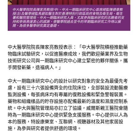
中大醫學院院長陳家亮教授(中)、中大一期臨床研究中心首席總監陳德章教
授(左)及醫學總監馬碧如醫生對於香港特別行政區政府食物及衞生局、衞生
署和醫院管理局、中大一期臨床研究人員，尤其參與臨床研究的志願者的支
持和參與表達衷心的感謝，使醫學院過去至今的早期臨床研究工作得以展
開，為很多醫學研究奠定基礎。
中大醫學院院長陳家亮教授表示：「中大醫學院積極推動藥
物臨床試驗研究，以促進醫療成效，我們歡迎藥業界及生物
技術研究公司與一期臨床研究中心建立緊密的夥伴關係，攜
手開發新藥，造福病人。」
中大一期臨床研究中心的設計以研究對象的安全為最優先考
慮，設有三十六張設備齊全的住院床位，全部裝設流動醫療
監測設備，每張病床均有專屬的復甦設備和緊急警報裝置。
藥物和組織樣品的貯存設施亦配備最新的溫度和濕度控制系
統。中大與醫院管理局亦訂立了協議，威爾斯親王醫院會隨
時為一期臨床研究中心提供緊急支援服務。中心提供以人為
本的服務，特設康樂室、互聯網、視聽器材及其他家居設
施，為參與研究者提供舒適的環境。