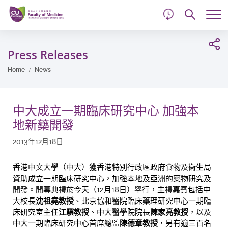
d
Skip
Searc
to
Tog
main
me
Start
content
main
Press Releases
content
Home
News
中大成立一期臨床研究中心 加強本
地新藥開發
2013年12月18日
香港中文大學（中大）獲香港特別行政區政府食物及衞生局
資助成立一期臨床研究中心，加強本地及亞洲的藥物研究及
開發。開幕典禮於今天（12月18日）舉行，主禮嘉賓包括中
大校長
沈祖堯教授
、北京協和醫院臨床藥理研究中心一期臨
床研究室主任
江驥教授
、中大醫學院院長
陳家亮教授
，以及
中大一期臨床研究中心首席總監
陳德章教授
，另有逾三百名