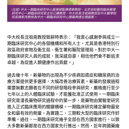
(左起) 中大一期臨床研究中心首席總監陳德章教授、北京協和醫院臨床藥理
研究中心一期臨床研究室主任江驥教授、中大校長沈祖堯教授及中大醫學院
院長陳家亮教授為中大一期臨床研究中心開幕典禮主禮嘉賓。
中大校長沈祖堯教授致辭時表示：「我衷心感謝參與成立一
期臨床研究中心的各個機構和所有人士，尤其是香港特別行
政區政府食物及衞生局、衞生署和醫院管理局。對於中大一
期臨床研究人員的成就，我深感自豪，相信他們會不斷追求
卓越，為促進人類健康作出貢獻。」
過去幾十年，新藥物的出現為不少疾病如癌症和糖尿病的治
療方案提供更多選擇，大幅改善治療質素。新藥的發展過程
需要無數志願者在不同的研發階段參與研究，嚴格進行至少
七年以上的人體臨床試驗，才能獲批准正式使用。一期臨床
研究是漫長藥物研究過程中的第一步，是藥物由實驗室研究
進入正式臨床應用的關鍵橋樑。一期臨床研究確定藥物最安
全和最有效的劑量，為實踐二、三期較大型的臨床研究作好
準備。過往，一期臨床研究幾乎全部在西方國家進行，以致
大多數新藥都是在西方國家先行推出。然而，近年跨國藥廠