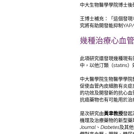
中大生物醫學學院博士後
王博士補充：「這個發現
究將有助開發能抑制YAP
幾種治療心血管
此項研究還發現幾種現有的
中，以他汀類（statin
中大醫學院生物醫學學院
促使血管內皮細胞有炎症
的功效及開發新的抗心血
抗癌藥物也有可能用於治
是次研究由
黃聿教授
發起
機理及治療藥物的新型藥
Journal
、
Diabetes
及其他