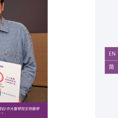
EN
简
右)中大醫學院生物醫學
士。