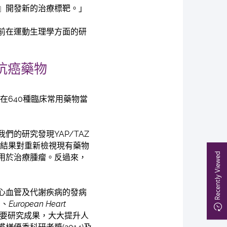
』開發新的治療標靶。」
前在運動生理學方面的研
抗癌藥物
在640種臨床常用藥物當
們的研究發現YAP/TAZ
究結果對重新檢視現有藥物
Recently Viewed
用於治療腫瘤。反過來，
心血管及代謝疾病的發病
h
、
European Heart
要研究成果，大大提升人