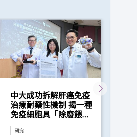
中大成功拆解肝癌免疫
中
治療耐藥性機制 揭一種
乃
免疫細胞具「除廢餵...
為
研究
研