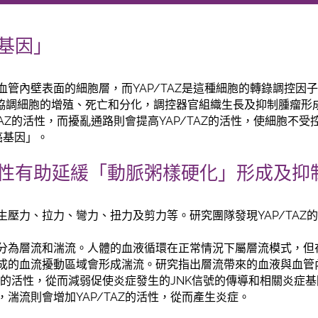
癌基因」
管內壁表面的細胞層，而YAP/TAZ是這種細胞的轉錄調控因子，
責協調細胞的增殖、死亡和分化，調控器官組織生長及抑制腫瘤形成
TAZ的活性，而擾亂通路則會提高YAP/TAZ的活性，使細胞不
「癌基因」。
AZ活性有助延緩「動脈粥樣硬化」形成及
生壓力、拉力、彎力、扭力及剪力等。研究團隊發現YAP/TAZ
分為層流和湍流。人體的血液循環在正常情況下屬層流模式，但
成的血流擾動區域會形成湍流。研究指出層流帶來的血液與血管
AZ的活性，從而減弱促使炎症發生的JNK信號的傳導和相關炎症
湍流則會增加YAP/TAZ的活性，從而產生炎症。