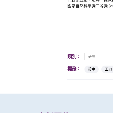
們對高血壓、肥胖、糖尿病
國家自然科學獎二等獎 (20
類別：
研究
標籤：
黃聿
王力