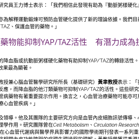
研究員王力博士表示：「我們相信此發現有助為『動脈粥樣硬化
亦為解釋運動鍛煉可預防血管硬化提供了新的理論依據。我們目
/TAZ、保護血管的藥物。」
藥物能抑制YAP/TAZ活性 有潛力成為
降血脂或抗動脈粥樣硬化藥物有助抑制YAP/TAZ的轉錄活性。
s）效果最為顯著。
教授兼心腦血管醫學研究所所長（基礎研究）
黃聿教授
表示：「我
反應，而降血脂的他汀類藥物可抑制YAP/TAZ的活性。這些研
管病藥物有著重要提示作用。換言之，心血管治療藥物可能亦可
療心血管疾病。」
及領導。他及其團隊的主要研究方向是血管內皮細胞訊號傳導、
理學作用。研究團隊曾在
Cell Metabolism
、
Circulation Researc
在心血管代謝病與醫學界具影響力的國際學術期刊發表一系列重