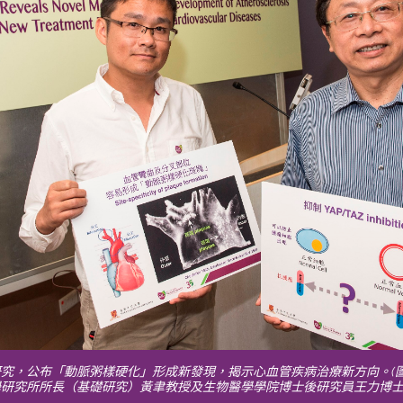
究，公布「動脈粥樣硬化」形成新發現，揭示心血管疾病治療新方向。(圖
學研究所所長（基礎研究）黃聿教授及生物醫學學院博士後研究員王力博