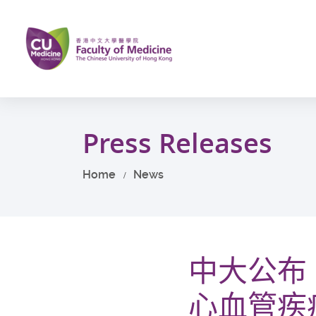
Skip
to
main
content
Start
main
Press Releases
content
Home
News
中大公布
心血管疾