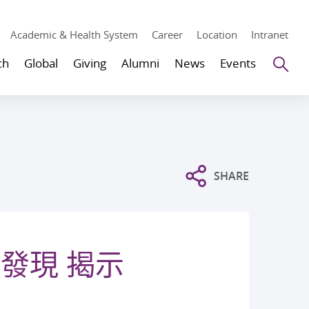
Academic & Health System
Career
Location
Intranet
Se
ch
Global
Giving
Alumni
News
Events
SHARE
發現 揭示