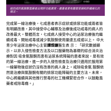
逾四成的氯胺酮濫藥者出現肝功能異常，嚴重者更有膽管受損和肝纖維化的
情況。
完成第一線治療後，七成患者表示症狀或排尿功能或兩者皆
有明顯改善，其中接受中心輔導及治療後成功戒毒的病人的
改善最大。整體而言，七成病人接受中心的泌尿治療後均繼
續戒毒、開始戒毒或減少氯胺酮使用量達五成或以上。 中大
青少年泌尿治療中心主管
譚煜謙
醫生表 示：「研究數據顯
示，以非入侵性檢查方法及以口服藥物為基礎的綜合消炎治
療對因 吸食氯胺酮而患有泌尿系統障礙的患者來說，是有效
的第一線治療。進一步的入侵性檢查及治療只適用於服用第
一線藥物後症狀仍沒有改善的病人身上。戒除吸食氯 胺酮依
然是治療與氯胺酮有關的排尿功能障礙的主要方法。未來，
中心將繼續與其他推行禁毒的社工機構緊密合作，以鼓勵濫
藥者戒除毒癮。」