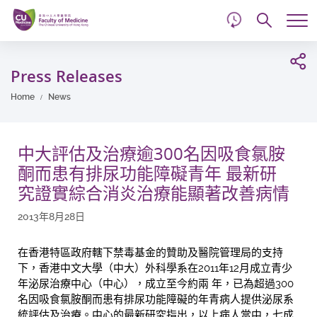
d
Skip
Searc
to
Tog
main
me
Start
content
main
Press Releases
content
Home
News
中大評估及治療逾300名因吸食氯胺
酮而患有排尿功能障礙青年 最新研
究證實綜合消炎治療能顯著改善病情
2013年8月28日
在香港特區政府轄下禁毒基金的贊助及醫院管理局的支持
下，香港中文大學（中大）外科學系在2011年12月成立青少
年泌尿治療中心（中心），成立至今約兩 年，已為超過300
名因吸食氯胺酮而患有排尿功能障礙的年青病人提供泌尿系
統評估及治療。中心的最新研究指出，以上病人當中，七成