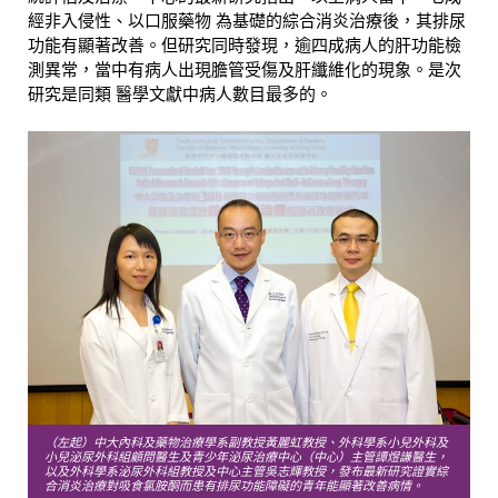
經非入侵性、以口服藥物 為基礎的綜合消炎治療後，其排尿
功能有顯著改善。但研究同時發現，逾四成病人的肝功能檢
測異常，當中有病人出現膽管受傷及肝纖維化的現象。是次
研究是同類 醫學文獻中病人數目最多的。
（左起）中大內科及藥物治療學系副教授黃麗虹教授、外科學系小兒外科及
小兒泌尿外科組顧問醫生及青少年泌尿治療中心（中心）主管譚煜謙醫生，
以及外科學系泌尿外科組教授及中心主管吳志輝教授，發布最新研究證實綜
合消炎治療對吸食氯胺酮而患有排尿功能障礙的青年能顯著改善病情。