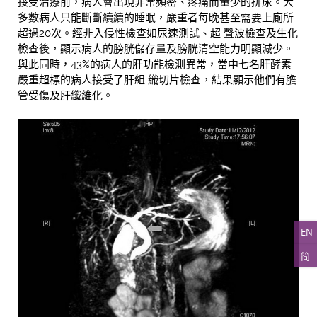
接受治療前，病人會出現非常頻密、疼痛而量少的排尿。大
多數病人只能斷斷續續的睡眠，嚴重者每晚甚至需要上廁所
超過20次。經非入侵性檢查如尿速測試、超 聲波檢查及生化
檢查後，顯示病人的膀胱儲存量及膀胱清空能力明顯減少。
與此同時，43%的病人的肝功能檢測異常，當中七名肝酵素
嚴重超標的病人接受了肝組 織切片檢查，結果顯示他們有膽
管受傷及肝纖維化。
EN
简