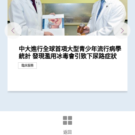
中大進行全球首項大型青少年流行病學
中大醫學院研究顯示吸煙為全球膀胱癌
中大完成全球首個多專科單孔微創機械
中大青少年泌尿治療中心今天開幕
中大率先發現吸毒劑量對青少年膀胱功
中大率先在港引入前列腺癌多模式局部
中大利用港產内鏡手術機械人 完成全
中大研究證實「經尿道膀胱腫瘤整塊切
中大領導亞洲多地專家進行研究顯示
中大醫學院與海外外科專家聯合建議
中大及浸大推出「精胺風險評分」診斷
中大發現能預測「前列腺動脈栓塞術」
中大全球首項研究確認新大腸癌高風險
中大醫學院研「前列腺動脈栓塞術」治
中大成立何善衡泌尿中心加強本地前列
中大發現本港學童便秘與家庭及環境因
中大張源津醫生成首位亞洲研究員 榮
中大醫學院聯同內地團隊創立全球首個
中大研發經動脈碘栓塞化療無水新藥物
懷未足月孖胎孕婦急性主動脈撕裂 情
中大獲研資局2025/26年度「策略專題
中大發現調整生活方式的介入治療方案
中大研究揭示未來十年香港每千人將有
中大醫學院創建亞洲首個膀胱癌類器官
中大醫學院開創兒童宏基因組組裝基因
中大研究揭示乙肝藥「富馬酸替諾福
中大醫學院發現良性前列腺增生患者感
中大研究估算在本港新冠Omicron病
中大醫學院證實以AI輔助大腸內窺鏡檢
中大醫學院證實內窺鏡胃腸繞道術治療
醫務衞生局到訪中大醫學院 參觀先進
中大在大中華地區首次引入嶄新組合式
中大何善衡傳染病研究中心成立
中大研究證實新冠口服藥有效降低院舍
中大研究證搭橋手術後妥善管理血脂水
中大研究發現乙肝康復者的嚴重肝病併
中大完成全球首例機械人輔助支氣管鏡
中大醫科生研究發現STK3激酶促進胃
中大醫學院聯同全球糖尿病知名專家合
中大賽馬會齊心防癌計劃公布首3,500
中大成功完成全球首宗利用內鏡手術機
中大研究顯示新冠肺炎患者常見有肝臟
中大全基因組測序技術為慣性流產夫婦
中大醫學院領導的調查顯示 全球泌尿
中大醫學院公布「2019新型冠狀病毒社
嬰兒腸道菌群影響一生 中大團隊研
中大研究發現田園生活有助預防兒童罹
患有多囊卵巢綜合症華人女性的糖尿病
多元化預防衰老活動有助減低衰老狀況
中大改良英國胎兒醫學基金會之「三重
中大率先引入全基因組測序技術作胎兒
中大成功應用混合手術室「經氣管微波
中大與世界頂尖學府加強跨學科醫療機
中大利用「混合手術室」結合「電磁導
中大研究證「消融化療栓塞術」有效延
中大研究揭乙肝康復者仍存罹患肝癌風
中大研究揭示脂肪肝問題不是肥胖人士
中大率國際研究 訂治療肺癌基因變異
中大公布「動脈粥樣硬化」形成新發現
中大推全球首項運用「單細胞基因技
中大公布全球首項「針對亞士匹靈引致
中大研究發現每5名糖尿病患者中 1人
中大成立周佩芳認知障礙預防研究中心
中大進行亞洲首項家居清潔劑對兒童健
中大成立全球首個華人「早發性認知障
中大港大率先應用3D打印技術於複雜
中大與全球30多國專家合作研究 發現
中大與多國中風專家領導一項全球研究
中大研究發現本地每5名口咽癌患者1人
中大就七種常見呼吸道病毒進行全港首
中大聯同國際專家發現引致腦退化基
中大推全港首個「多發性硬化症」中西
中大公布亞洲首項針對肥胖「睡眠窒息
中大研究「腸道微生物移植」治療難辨
中大率先引入「高頻信號檢測」技術以
中大成功研發新物料有助骨質疏鬆性骨
中大醫學院許樹昌教授於《刺針》發表
中大推算本地吸煙人士一生至少花逾百
中大倡議新藥物治療標準逆轉腦血管硬
中大最新研究揭示本港每年逾十萬非酒
中大發現本港孕婦乙肝帶菌率維持偏高
中大醫科生研究發現本港高血壓人士藥
中大研究指朋儕關顧 可減少受情緒困
中大與養和醫院攜手研究 發現抑鬱症
中大醫學院成功植入「脈衝產生器」醫
社區衰老狀況篩查 發現65歲或以上的
中大成立一期臨床研究中心 加強本地
中大公布香港市民運動模式與情緒病風
香港中文大學成立消化疾病研究國家重
中大公布香港慢性腎病透析患者就業研
中大研究發現成年人及長者感染呼吸道
中大公布小中風的最新藥物治療方法
香港和澳門的炎症性腸病新增個案高踞
香港中文大學研究發現，身體和認知活
中大推全港大型「鼻咽癌血液測試研究
中大研究揭示輕度聽障對兒童學習及言
中大制訂肝癌風險評估指數 準確預測
中大發現四成冠心病高危人士患有大腸
逾四分一成年港人患有脂肪肝 情況不
大腸癌將成為香港頭號癌症 中大引入
抗病毒治療能預防肝癌復發 中大代表
中大證實無創性手術能有效治療腦動靜
中大與法大學合作研究 成功為肥胖人
中大促請單車使用者佩戴頭盔及其他防
「醫工合作．完美醫療」 中大舉辦公
中大率先在本港利用深腦刺激治療遲發
統計 發現濫用冰毒會引致下尿路症狀
主因 聯同多國專家制訂「經尿道膀胱
人手術臨床研究 證新技術有效深入以
能有負面影響
定位治療 大幅降低手術及住院時間、
球首個機械人輔助「經尿道膀胱腫瘤整
除術」較傳統手術治療更有效減低膀胱
「機械人輔助根治性全膀胱切除連體內
新冠患者將手術延後七星期以減低死亡
前列腺癌
成效的指標 可避免良性前列腺肥大患
群組
前列腺肥大 9成病人經新法治療後可正
腺癌的早期診斷和治療
素息息相關
獲國際泌尿科權威獎項John K.
統一食道癌分型系統 開發人工智能工
配方治療肝細胞癌 無惡化存活期顯著
況極罕見危急 中大威院跨專科團隊成
研究資助金」撥款3,150萬港元
可減輕近七成愛滋病病毒感染者的代謝
一人患上炎症性腸病 醫療負擔飆升至
生物庫 實現「先試後治」精準醫療
組數據庫（MAGIC） 促進生命早期微
韋」增長者骨折風險
染新冠病毒後 泌尿系統出現併發症風
毒流行期間 半數感染個案未被發現
查 腺瘤檢測率增加四成 並成功訓練AI
惡性胃出口阻塞 成效更高、住院時間
醫學教研設施 與教職員及學生會面交
機械人手術系統 在根治性前列腺切除
長者五成入院風險及防止病情惡化
平 對減低長遠心臟併發症風險至關重
發症風險會隨時間下降 唯仍須注意患
微波消融術治療肺轉移
癌發展 可作為獨立預後指標
作四年 為《刺針》制定糖尿病多元綜
名市民篩查結果 顯示「一站式多樣癌
械人進行內鏡黏膜下剝離術治大腸癌
受損問題 建議監測患者肝功能 及早發
作更精準的遺傳病因檢測及診斷
科服務因新冠病毒大流行而被嚴重推遲
區研究」結果
「三歲定八十」之謎
患哮喘
風險是非患病人士的4倍
逾8成「前期衰老」長者逆轉為「非衰
檢測方法」 證可提升亞洲孕婦「早產
產前診斷
消融術」 無創治肺癌成亞太首例
械人研究合作 重塑醫學診斷和治療的
航支氣管鏡」技術 實時影像追蹤及抽
長肝癌患者無惡化存活期兩倍
險
獨有
新典範
揭示心血管疾病治療新方向
術」檢測卵子質素研究 破解卵子老化
腸道出血」的新發現 停服亞士匹靈可
因脂肪肝引致嚴重肝纖維化或肝硬化
設立一站式簡易網站提供認知障礙症資
康影響的全面流行病學研究 發現經常
礙症」研究登記冊
心臟手術
小中風新藥物療法
發現及早評估與治療「小中風」可降低
感染HPV病毒 推公眾篩查以了解口腔感
個流行病學分析 發現「呼吸道合胞病
因 為治療及預防「阿茲海默氏症」帶
醫結合治療先導計劃 助患者控制病情
症」患者生活模式研究 證實個人化輔
梭菌感染 治癒率為傳統抗生素治療的3
確定腦部手術範圍 有效提升複雜性腦
折固定和癒合 可縮短三成癒合時間 提
評論新沙士文章 強調醫院感染控制措
萬購煙草產品 籲戒煙為健康財富雙增
化
精性脂肪肝新症
與25年前未引入初生嬰兒全面疫苗計劃
物依從性未如理想 僅五成患者血壓受
擾之糖尿患者住院百分比
患者出現睡眠行為障礙或是腦退化先兆
治胃酸倒流
社區人口中 過半已踏入前期衰老
新藥開發
險研究 揭示身心運動有助減低情緒病
點實驗室 提升消化道疾病診治水平
究並提倡中末期患者接受透析前的早期
合胞病毒和流感病毒可致命
亞太區首三位 中大成立資料庫助市民
動可以維護與改進輕度認知損害患者的
計劃」 現招募二萬名市民參與 冀有效
語的影響 現招募聽障學童參與研究計
乙肝病人的肝癌風險
癌前期腫瘤
容忽視 中大首推無創肝脂肪檢查 助患
大腸膠囊內視鏡助預防大腸癌
香港擬定亞太區慢性乙肝治療指引
脈畸形
士進行無創肝纖維化檢查
護措施 以減輕意外引致的腦創傷
眾教育活動 分享電腦輔助手術與臨床
性肌張力失調症
捐款
捐款
研究
腫瘤整塊切除術」的臨床指引
往難達位置進行精準治療
創傷和後遺症
塊切除術」治膀胱癌
癌復發機會
尿路重建手術」減出血量及加快術後...
風險
者術後出現副作用
常排尿
Lattimer 講座獎
具「imECMS」助普及食道癌精準治療
延長一倍
功為孕婦緊急修復主動脈保三命
性脂肪肝病情
每年逾四億港元 情況急需正視
生物群研究
險可高達五倍
輔助早期消化道癌症治療
更短
流
手術效果滿意
要
肝癌風險 建議接受長期肝癌監測
合策略
症篩查」有效
現病情惡化
老」
妊娠毒血症檢出率」一倍
未來發展
取微細病變組織 能診治少至2毫米...
及女性不育之謎
增加患嚴重心血管疾病及死亡風險逾...
訊
使用家居清潔劑可增加引發兒童鼻炎...
七成中風風險
染HPV情況
毒」及「甲型流感」為兩大致命病毒
來新方向
並紓緩疲勞及認知症狀
導療程有效減輕病情
倍
癇症手術成效約三成
升三成骨骼強度
施對控制疫情極為重要
值
時相若
控
風險
造福人類健康
教育計劃
增加認知
大腦功能
偵測早期患者
劃以探討復康介入成效
者及早診斷
管理的豐碩成果
臨床服務
研究
研究
研究
臨床服務
研究
研究
研究
研究
研究
研究
外科創新技術
教育
外科創新技術
研究
研究
研究
研究
研究
研究
研究
外科創新技術
研究
研究
研究
研究
研究
研究
研究
研究
研究
研究
研究
研究
研究
外科創新技術
研究
研究
研究
研究
研究
外科創新技術
研究
臨床服務
研究
研究
外科創新技術
研究
外科創新技術
外科創新技術
外科創新技術
研究
研究
國際合作
研究
臨床服務
獎項及榮譽
研究
研究
臨床服務
研究
研究
研究
研究
外科創新技術
研究
醫學教育
外科創新技術
研究
研究
國際合作
健康推廣計劃
研究
研究
研究
國際合作
外科創新技術
研究
研究
研究
研究
研究
研究
研究
研究
研究
研究
研究
外科創新技術
研究
研究
研究
研究
研究
研究
研究
研究
研究
研究
研究
研究
研究
健康推廣計劃
返回