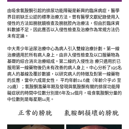
由吸食氯胺酮引起的排尿功能障礙是新興的臨床病症，醫學
界目前缺乏公認的標準治療方法。曾有醫學文獻紀錄使用入
侵性的方法如膀胱鏡檢查及膀胱腔內治療法，但由於臨床資
料數據不足，因此應否以入侵性檢查及治療作為常規方法仍
未有定論。
中大青少年泌尿治療中心為病人引入雙線治療計劃。第一線
治療適用於所有病人身上，由非入侵性檢查及以口服藥物為
基礎的綜合消炎治療組成。第二線的入侵性治 療只適用於已
服用第一線藥物後仍未有改善的病人身上。中心分析了195名
病人的基線及覆診數據，以研究病人的特徵及對第一線藥物
的反應，當中六成是女性， 平均年齡24.6歲（年齡介乎16 至
29歲）；氯胺酮濫藥年期及發現與氯胺酮有關的排尿功能障
礙症狀的時間中位數分別是6年及14個月，吸食氯胺酮分量的
中位數則是每星期14克。