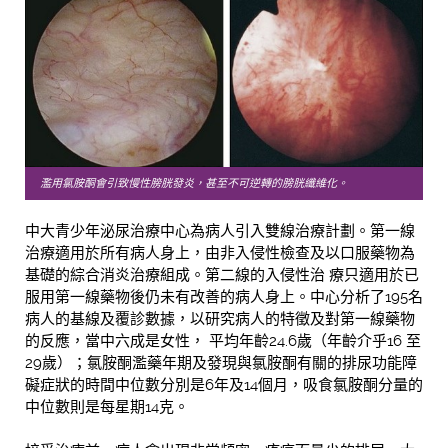
濫用氯胺酮會引致慢性膀胱發炎，甚至不可逆轉的膀胱纖維化。
中大青少年泌尿治療中心為病人引入雙線治療計劃。第一線
治療適用於所有病人身上，由非入侵性檢查及以口服藥物為
基礎的綜合消炎治療組成。第二線的入侵性治 療只適用於已
服用第一線藥物後仍未有改善的病人身上。中心分析了195名
病人的基線及覆診數據，以研究病人的特徵及對第一線藥物
的反應，當中六成是女性， 平均年齡24.6歲（年齡介乎16 至
29歲）；氯胺酮濫藥年期及發現與氯胺酮有關的排尿功能障
礙症狀的時間中位數分別是6年及14個月，吸食氯胺酮分量的
中位數則是每星期14克。