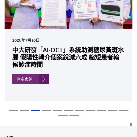
2026年8月5日
2026年7月27日
2026年7月10日
2026年7月10日
2026年7月7日
2026年6月29日
2026年6月22日
2026年6月17日
2026年6月10日
2026年6月5日
2026年6月2日
2026年5月19日
2026年5月14日
中大「環球醫學」連續13年全港收生之冠
中大成立嶄新 ITECH醫療科技評估平台 推
中大研發「AI-OCT」系統助測糖尿黃斑水
中大黃秀娟教授獲頒中國工程界最高榮譽
中大新設「香港中文大學鳳凰獎學金」嘉
中大全新一站式PGT-Plus方案 精準辨識
中大發現青光眼治療新靶點 小鼠實驗證實
中大成功拆解肝癌免疫治療耐藥性機制 揭
中大與多名全球專家共同牽頭跨國肺癌研
中大教授陳重娥獲頒「清野裕傑出領袖
中大匯聚逾200位區域專家 探討私人醫療
中大張源津醫生成首位亞洲研究員 榮獲國
中大取得「從實驗室到臨床應用」研究突
囊括12名文憑試滿分考生 佔學醫狀元六成
動健康經濟分析及價值醫療
腫 假陽性轉介個案銳減六成 縮短患者輪
「光華工程科技獎」 成為今屆醫藥衞生領
許公開試狀元 鼓勵學醫狀元走出課堂放眼
傳統檢測中複雜基因異常「盲點」 降低人
可恢復七成視力 有助開創嶄新神經保護療
一種免疫細胞具「除廢餵食」新功能助癌
究 逾半晚期ALK陽性肺癌病人七年無惡化
獎」 成為本港首名學者榮膺亞洲糖尿病教
保險如何推動全民健康覆蓋
際泌尿科權威獎項John K. Lattimer 講座
破 初步證實GLP-1藥物可改善嚴重中風康
中大醫科續為尖子首選 文憑試考生佔學額
候診症時間
域唯一香港學者
世界 裝備21世紀妙手仁醫
工受孕流產及異常妊娠風險
法
細胞耐藥性
因特定基因異常而引起的肺癌有望變成
研最高榮譽
獎
復情況
七成
「慢性病」 患者可與病共存
探索更多
探索更多
探索更多
探索更多
探索更多
探索更多
探索更多
探索更多
探索更多
探索更多
探索更多
探索更多
探索更多