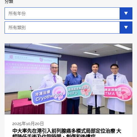
分類
年
分
類
類
別
分
類
2025年10月20日
中大率先在港引入前列腺癌多模式局部定位治療 大
幅降低手術及住院時間、創傷和後遺症