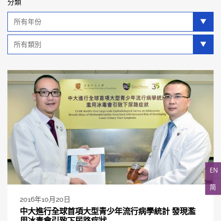
分類
年
分
類
類
別
分
類
EN
简
2016年10月20日
中大進行全球首項大型青少年流行病學統計 發現濫
用冰毒會引致下尿路症狀