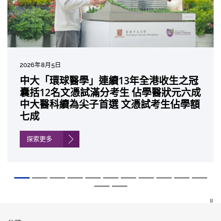
2026年8月5日
2026年7月10日
2026年7月10日
2026年7月7日
2026年6月29日
2026年6月22日
2026年6月17日
2026年6月10日
2026年6月5日
2026年6月2日
2026年5月19日
2026年5月14日
中大「環球醫學」連續13年全港收生之冠
中大研發「AI-OCT」系統助測糖尿黃斑水
中大黃秀娟教授獲頒中國工程界最高榮譽
中大新設「香港中文大學鳳凰獎學金」嘉
中大全新一站式PGT-Plus方案 精準辨識
中大發現青光眼治療新靶點 小鼠實驗證實
中大成功拆解肝癌免疫治療耐藥性機制 揭
中大與多名全球專家共同牽頭跨國肺癌研
中大教授陳重娥獲頒「清野裕傑出領袖
中大匯聚逾200位區域專家 探討私人醫療
中大張源津醫生成首位亞洲研究員 榮獲國
中大取得「從實驗室到臨床應用」研究突
囊括12名文憑試滿分考生 佔學醫狀元六成
腫 假陽性轉介個案銳減六成 縮短患者輪
「光華工程科技獎」 成為今屆醫藥衞生領
許公開試狀元 鼓勵學醫狀元走出課堂放眼
傳統檢測中複雜基因異常「盲點」 降低人
可恢復七成視力 有助開創嶄新神經保護療
一種免疫細胞具「除廢餵食」新功能助癌
究 逾半晚期ALK陽性肺癌病人七年無惡化
獎」 成為本港首名學者榮膺亞洲糖尿病教
保險如何推動全民健康覆蓋
際泌尿科權威獎項John K. Lattimer 講座
破 初步證實GLP-1藥物可改善嚴重中風康
中大醫科續為尖子首選 文憑試考生佔學額
候診症時間
域唯一香港學者
世界 裝備21世紀妙手仁醫
工受孕流產及異常妊娠風險
法
細胞耐藥性
因特定基因異常而引起的肺癌有望變成
研最高榮譽
獎
復情況
七成
「慢性病」 患者可與病共存
探索更多
探索更多
探索更多
探索更多
探索更多
探索更多
探索更多
探索更多
探索更多
探索更多
探索更多
探索更多