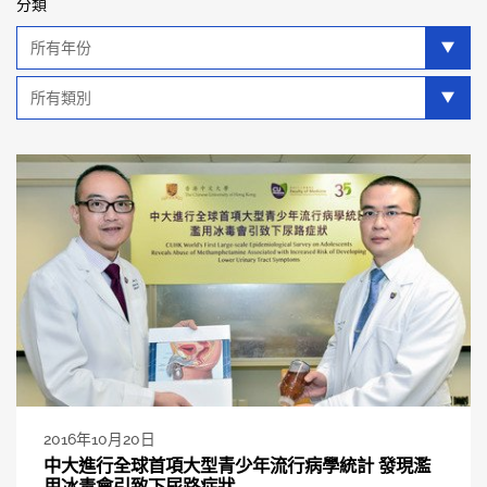
分類
年
分
類
類
別
分
類
2016年10月20日
中大進行全球首項大型青少年流行病學統計 發現濫
用冰毒會引致下尿路症狀