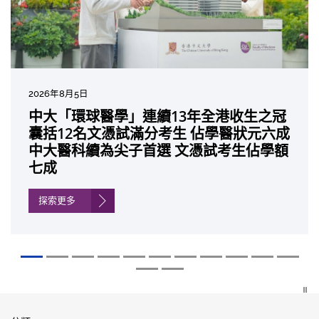
2026年7月27日
2026年8月5日
2026年7月10日
2026年7月10日
2026年7月7日
2026年6月29日
2026年6月22日
2026年6月17日
2026年6月10日
2026年6月5日
2026年6月2日
2026年5月19日
2026年5月14日
中大成立嶄新 ITECH醫療科技評估平台
中大「環球醫學」連續13年全港收生之冠
中大研發「AI-OCT」系統助測糖尿黃斑水
中大黃秀娟教授獲頒中國工程界最高榮譽
中大新設「香港中文大學鳳凰獎學金」嘉
中大全新一站式PGT-Plus方案 精準辨識
中大發現青光眼治療新靶點 小鼠實驗證實
中大成功拆解肝癌免疫治療耐藥性機制 揭
中大與多名全球專家共同牽頭跨國肺癌研
中大教授陳重娥獲頒「清野裕傑出領袖
中大匯聚逾200位區域專家 探討私人醫療
中大張源津醫生成首位亞洲研究員 榮獲國
中大取得「從實驗室到臨床應用」研究突
動健康經濟分析及價值醫療
囊括12名文憑試滿分考生 佔學醫狀元六成
腫 假陽性轉介個案銳減六成 縮短患者輪
「光華工程科技獎」 成為今屆醫藥衞生領
許公開試狀元 鼓勵學醫狀元走出課堂放眼
傳統檢測中複雜基因異常「盲點」 降低人
可恢復七成視力 有助開創嶄新神經保護療
一種免疫細胞具「除廢餵食」新功能助癌
究 逾半晚期ALK陽性肺癌病人七年無惡化
獎」 成為本港首名學者榮膺亞洲糖尿病教
保險如何推動全民健康覆蓋
際泌尿科權威獎項John K. Lattimer 講座
破 初步證實GLP-1藥物可改善嚴重中風康
中大醫科續為尖子首選 文憑試考生佔學額
候診症時間
域唯一香港學者
世界 裝備21世紀妙手仁醫
工受孕流產及異常妊娠風險
法
細胞耐藥性
因特定基因異常而引起的肺癌有望變成
研最高榮譽
獎
復情況
七成
「慢性病」 患者可與病共存
探索更多
探索更多
探索更多
探索更多
探索更多
探索更多
探索更多
探索更多
探索更多
探索更多
探索更多
探索更多