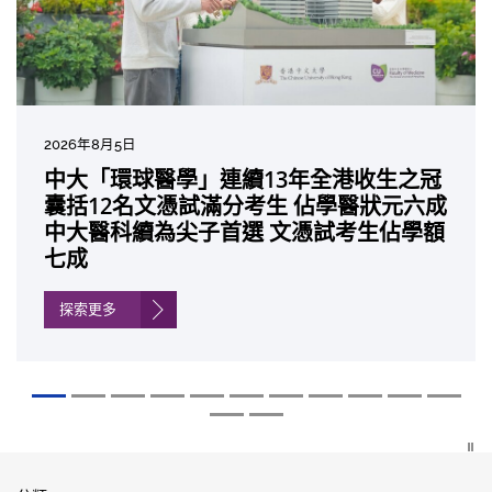
2026年8月5日
2026年7月10日
2026年7月10日
2026年7月7日
2026年6月29日
2026年6月22日
2026年6月17日
2026年6月10日
2026年6月5日
2026年6月2日
2026年5月19日
2026年5月14日
中大「環球醫學」連續13年全港收生之冠
中大研發「AI-OCT」系統助測糖尿黃斑水
中大黃秀娟教授獲頒中國工程界最高榮譽
中大新設「香港中文大學鳳凰獎學金」嘉
中大全新一站式PGT-Plus方案 精準辨識
中大發現青光眼治療新靶點 小鼠實驗證實
中大成功拆解肝癌免疫治療耐藥性機制 揭
中大與多名全球專家共同牽頭跨國肺癌研
中大教授陳重娥獲頒「清野裕傑出領袖
中大匯聚逾200位區域專家 探討私人醫療
中大張源津醫生成首位亞洲研究員 榮獲國
中大取得「從實驗室到臨床應用」研究突
囊括12名文憑試滿分考生 佔學醫狀元六成
腫 假陽性轉介個案銳減六成 縮短患者輪
「光華工程科技獎」 成為今屆醫藥衞生領
許公開試狀元 鼓勵學醫狀元走出課堂放眼
傳統檢測中複雜基因異常「盲點」 降低人
可恢復七成視力 有助開創嶄新神經保護療
一種免疫細胞具「除廢餵食」新功能助癌
究 逾半晚期ALK陽性肺癌病人七年無惡化
獎」 成為本港首名學者榮膺亞洲糖尿病教
保險如何推動全民健康覆蓋
際泌尿科權威獎項John K. Lattimer 講座
破 初步證實GLP-1藥物可改善嚴重中風康
中大醫科續為尖子首選 文憑試考生佔學額
候診症時間
域唯一香港學者
世界 裝備21世紀妙手仁醫
工受孕流產及異常妊娠風險
法
細胞耐藥性
因特定基因異常而引起的肺癌有望變成
研最高榮譽
獎
復情況
七成
「慢性病」 患者可與病共存
探索更多
探索更多
探索更多
探索更多
探索更多
探索更多
探索更多
探索更多
探索更多
探索更多
探索更多
探索更多