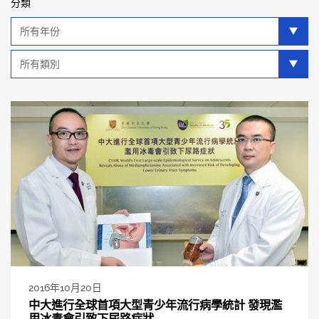
分類
年
分
類
類
別
分
類
2016年10月20日
中大進行全球首項大型青少年流行病學統計 發現濫
用冰毒會引致下尿路症狀