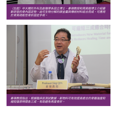
（左起）中大矯形外科及創傷學系田立博士、秦嶺教授和周昊翹博士介紹最
新研發的骨內固定物，由可生物分解的鎂金屬與傳统材料結合而成，可應用
於骨質疏鬆性骨折固定手術。
秦嶺教授指出，根據臨床前測試數據，新物料可有效提高癒合的骨骼強度和
縮短復原時間各三成，有助避免再度骨折。