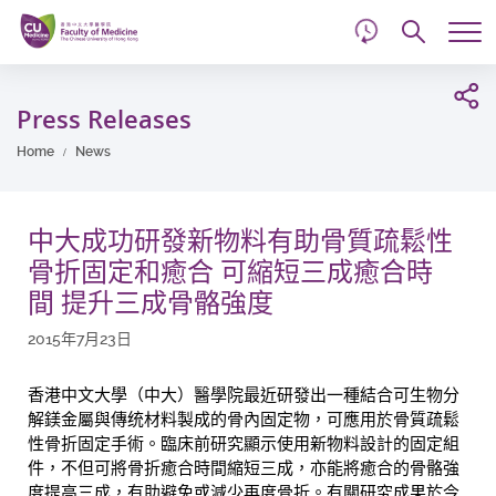
d
Skip
Searc
to
Tog
main
me
Start
content
main
Press Releases
content
Home
News
中大成功研發新物料有助骨質疏鬆性
骨折固定和癒合 可縮短三成癒合時
間 提升三成骨骼強度
2015年7月23日
香港中文大學（中大）醫學院最近研發出一種結合可生物分
解鎂金屬與傳统材料製成的骨內固定物，可應用於骨質疏鬆
性骨折固定手術。臨床前研究顯示使用新物料設計的固定組
件，不但可將骨折癒合時間縮短三成，亦能將癒合的骨骼強
度提高三成，有助避免或減少再度骨折。有關研究成果於今