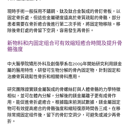
現時手術一般採用不鏽鋼、鈦及鈦合金製成的骨釘骨板，以
固定骨折處，但這些金屬硬度遠高於骨質疏鬆的骨骼，部分
患者需要在骨折癒合後進行第二次手術，將固定物移除。移
除後骨釘處的骨留下空洞，容易發生再骨折。
新物料和内固定组合可有效縮短癒合時間及提升骨
骼強度
中大醫學院矯形外科及創傷學系在2009年開始研究利用鎂金
屬的醫用特性，研發可生物分解的骨內固定物，針對固定和
治療骨質疏鬆性骨折和相關骨科應用。
研究團隊證實鎂金屬製成的骨螺絲釘與人體骨骼的力學特徵
相似，並可在體內分解，分解後的鎂金屬離子更有成骨作
用，能促進骨折處癒合。根據臨床前測試數據，鎂金屬固定
物可有效提高癒合的骨骼強度和縮短復原時間各三成。在移
除常規固定组件後，留下的骨釘空洞少，可避免或減少再骨
折。