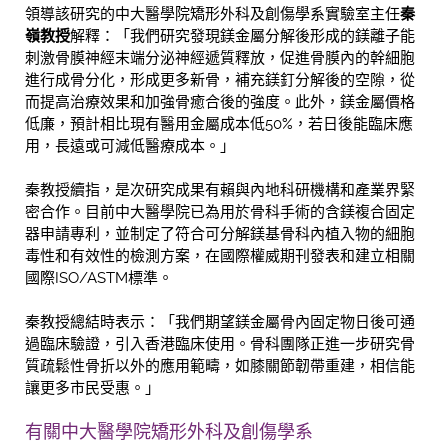
領導該研究的中大醫學院矯形外科及創傷學系實驗室主任
秦
嶺教授
解釋：「我們研究發現鎂金屬分解後形成的鎂離子能
刺激骨膜神經末端分泌神經遞質釋放，促進骨膜內的幹細胞
進行成骨分化，形成更多新骨，補充鎂釘分解後的空隙，從
而提高治療效果和加強骨癒合後的強度。此外，鎂金屬價格
低廉，預計相比現有醫用金屬成本低50%，若日後能臨床應
用，長遠或可減低醫療成本。」
秦教授續指，是次研究成果有賴與內地科研機構和產業界緊
密合作。目前中大醫學院已為用於骨科手術的含鎂複合固定
器申請專利，並制定了符合可分解鎂基骨科內植入物的細胞
毒性和有效性的檢測方案，在國際權威期刊發表和建立相關
國際ISO/ASTM標準。
秦教授總結時表示：「我們期望鎂金屬骨內固定物日後可通
過臨床驗證，引入香港臨床使用。骨科團隊正進一步研究骨
質疏鬆性骨折以外的應用範疇，如膝關節韌帶重建，相信能
讓更多市民受惠。」
有關中大醫學院矯形外科及創傷學系