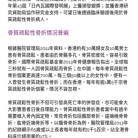
年第43屆「日內瓦國際發明展」上獲頒發銀獎；並獲香港研
究資助局協作研究金支持，可望日後通過臨床驗證後用於骨
質疏鬆性骨折病人。
骨質疏鬆性骨折情況普遍
根據醫院管理局2011年資料，香港約有30萬婦女及10萬男士
患有骨質疏鬆。患者由於骨骼多孔，骨質密度低，容易引致
骨折。國際骨質疏鬆基金會2013年骨健康報告指出，全球每
三秒就有一人因骨質疏鬆而骨折；在中國，每年骨質疏鬆性
骨折個案更高達700萬，每三個50歲以上的女性中，便有一
人曾發生骨質疏鬆性骨折；而在香港，每年有逾1萬5千宗骨
質疏鬆性骨折個案，情況不容忽視。
骨質疏鬆性骨折不但可引發高死亡率的併發症，亦可能會大
大影響患者日後自理能力。骨質疏鬆性骨折患者當中有過半
需要植入骨內固定物，常見骨折包括髖部骨折、遠端橈骨骨
折、肱骨近端骨折等。以髖骨骨折為例，醫院管理局2013年
的記錄顯示65歲或以上長者每年就有約5千5百宗，佔全港骨
科床位總用量的17%。