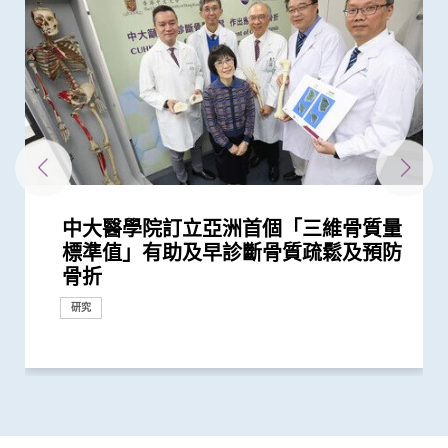
中大醫學院訂立亞洲首個「三維骨質量
中大InnoHK神經肌肉骨骼再生醫學中
中大全球首創骨骼肌細胞衰老圖譜 揪
中大醫學院與香港體育學院簽署合作備
中大發現調整生活方式的介入治療方案
中大研究揭示未來十年香港每千人將有
中大醫學院開創兒童宏基因組組裝基因
中大研究揭示乙肝藥「富馬酸替諾福
中大研究估算在本港新冠Omicron病
醫務衞生局到訪中大醫學院 參觀先進
中大何善衡傳染病研究中心成立
中大醫科生研究發現STK3激酶促進胃
中大醫學院與海外外科專家聯合建議
中大醫學院聯同全球糖尿病知名專家合
中大醫學院研究顯示吸煙為全球膀胱癌
中大成功完成全球首宗利用內鏡手術機
中大全基因組測序技術為慣性流產夫婦
中大醫學院公布「2019新型冠狀病毒社
嬰兒腸道菌群影響一生 中大團隊研
中大研究發現田園生活有助預防兒童罹
患有多囊卵巢綜合症華人女性的糖尿病
多元化預防衰老活動有助減低衰老狀況
中大改良英國胎兒醫學基金會之「三重
中大率先引入全基因組測序技術作胎兒
中大新設教學基地 加強中醫學生臨床
中大率國際研究 訂治療肺癌基因變異
中大公布「動脈粥樣硬化」形成新發現
中大推全球首項運用「單細胞基因技
中大公布全球首項「針對亞士匹靈引致
中大研究發現每5名糖尿病患者中 1人
中大成立周佩芳認知障礙預防研究中心
中大全球首項研究確認新大腸癌高風險
中大進行亞洲首項家居清潔劑對兒童健
中大成立全球首個華人「早發性認知障
中大港大率先應用3D打印技術於複雜
中大與全球30多國專家合作研究 發現
中大與多國中風專家領導一項全球研究
中大研究發現本地每5名口咽癌患者1人
中大就七種常見呼吸道病毒進行全港首
中大聯同國際專家發現引致腦退化基
中大推全港首個「多發性硬化症」中西
中大公布亞洲首項針對肥胖「睡眠窒息
中大研究「腸道微生物移植」治療難辨
中大及威院共同引入超新科技3D醫學
中大醫學院許樹昌教授於《刺針》發表
中大推算本地吸煙人士一生至少花逾百
中大倡議新藥物治療標準逆轉腦血管硬
中大最新研究揭示本港每年逾十萬非酒
中大發現本港孕婦乙肝帶菌率維持偏高
中大醫科生研究發現本港高血壓人士藥
中大研究指朋儕關顧 可減少受情緒困
中大與養和醫院攜手研究 發現抑鬱症
社區衰老狀況篩查 發現65歲或以上的
中大成立一期臨床研究中心 加強本地
中大公布香港市民運動模式與情緒病風
香港中文大學成立消化疾病研究國家重
中大公布香港慢性腎病透析患者就業研
中大研究發現成年人及長者感染呼吸道
中大公布小中風的最新藥物治療方法
香港和澳門的炎症性腸病新增個案高踞
中大評估及治療逾300名因吸食氯胺酮
香港中文大學研究發現，身體和認知活
中大推全港大型「鼻咽癌血液測試研究
中大研究揭示輕度聽障對兒童學習及言
中大發現四成冠心病高危人士患有大腸
中大率先研發嶄新電腦輔助腫瘤手術治
「醫工合作．完美醫療」 中大舉辦公
標準值」有助及早診斷骨質疏鬆及預防
心與瑞典企業Cellcolabs AB簽署合作
出細胞衰老「開關」 發現可抗衰老逆
忘錄 攜手加強運動醫學支援及發展
可減輕近七成愛滋病病毒感染者的代謝
一人患上炎症性腸病 醫療負擔飆升至
組數據庫（MAGIC） 促進生命早期微
韋」增長者骨折風險
毒流行期間 半數感染個案未被發現
醫學教研設施 與教職員及學生會面交
癌發展 可作為獨立預後指標
新冠患者將手術延後七星期以減低死亡
作四年 為《刺針》制定糖尿病多元綜
主因 聯同多國專家制訂「經尿道膀胱
械人進行內鏡黏膜下剝離術治大腸癌
作更精準的遺傳病因檢測及診斷
區研究」結果
「三歲定八十」之謎
患哮喘
風險是非患病人士的4倍
逾8成「前期衰老」長者逆轉為「非衰
檢測方法」 證可提升亞洲孕婦「早產
產前診斷
培訓
新典範
揭示心血管疾病治療新方向
術」檢測卵子質素研究 破解卵子老化
腸道出血」的新發現 停服亞士匹靈可
因脂肪肝引致嚴重肝纖維化或肝硬化
設立一站式簡易網站提供認知障礙症資
群組
康影響的全面流行病學研究 發現經常
礙症」研究登記冊
心臟手術
小中風新藥物療法
發現及早評估與治療「小中風」可降低
感染HPV病毒 推公眾篩查以了解口腔感
個流行病學分析 發現「呼吸道合胞病
因 為治療及預防「阿茲海默氏症」帶
醫結合治療先導計劃 助患者控制病情
症」患者生活模式研究 證實個人化輔
梭菌感染 治癒率為傳統抗生素治療的3
影像系統 輻射量較傳統X光減少逾九成
評論新沙士文章 強調醫院感染控制措
萬購煙草產品 籲戒煙為健康財富雙增
化
精性脂肪肝新症
與25年前未引入初生嬰兒全面疫苗計劃
物依從性未如理想 僅五成患者血壓受
擾之糖尿患者住院百分比
患者出現睡眠行為障礙或是腦退化先兆
社區人口中 過半已踏入前期衰老
新藥開發
險研究 揭示身心運動有助減低情緒病
點實驗室 提升消化道疾病診治水平
究並提倡中末期患者接受透析前的早期
合胞病毒和流感病毒可致命
亞太區首三位 中大成立資料庫助市民
而患有排尿功能障礙青年 最新研究證
動可以維護與改進輕度認知損害患者的
計劃」 現招募二萬名市民參與 冀有效
語的影響 現招募聽障學童參與研究計
癌前期腫瘤
療骨腫瘤病人 大大提高手術精確度
眾教育活動 分享電腦輔助手術與臨床
捐款
研究
骨折
備忘錄 推動間充質基質細胞療法治療...
轉肌少症藥物
性脂肪肝病情
每年逾四億港元 情況急需正視
生物群研究
流
風險
合策略
腫瘤整塊切除術」的臨床指引
老」
妊娠毒血症檢出率」一倍
及女性不育之謎
增加患嚴重心血管疾病及死亡風險逾...
訊
使用家居清潔劑可增加引發兒童鼻炎...
七成中風風險
染HPV情況
毒」及「甲型流感」為兩大致命病毒
來新方向
並紓緩疲勞及認知症狀
導療程有效減輕病情
倍
施對控制疫情極為重要
值
時相若
控
風險
造福人類健康
教育計劃
增加認知
實綜合消炎治療能顯著改善病情
大腦功能
偵測早期患者
劃以探討復康介入成效
管理的豐碩成果
里程碑
研究
研究
教育
外科創新技術
研究
研究
研究
研究
研究
研究
臨床服務
研究
研究
研究
研究
研究
研究
研究
臨床服務
研究
研究
研究
研究
研究
研究
研究
研究
外科創新技術
研究
國際合作
研究
研究
研究
研究
醫學教育
國際合作
國際合作
研究
研究
研究
研究
研究
研究
研究
研究
研究
研究
研究
研究
研究
研究
研究
研究
研究
研究
研究
研究
研究
研究
研究
研究
研究
研究
健康推廣計劃