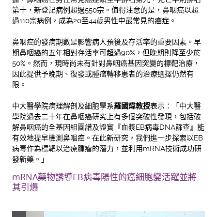
第十，新登記病例超過550宗。值得注意的是，鼻咽癌以超
過110宗病例，成為20至44歲男性中最常見的癌症。
鼻咽癌的發病期數是影響病人預後及存活率的重要因素。早
期鼻咽癌的五年相對存活率可超過90%，但晚期則降至少於
50%。然而，現時尚未有針對鼻咽癌基因突變的標靶治療，
因此提供予晚期、復發或腫瘤轉移患者的治療選擇仍然有
限。
中大醫學院病理解剖及細胞學系
羅國煒教授
表示：「中大醫
學院過去二十年在鼻咽癌研究上有多個突破性發現，包括破
解鼻咽癌的全基因組圖譜及證實『血漿EB病毒DNA篩查』能
有效地提早檢測鼻咽癌。在此新研究，我們進一步探索以EB
病毒作為標靶以治療腫瘤的潛力，並利用mRNA技術成功研
發新藥。」
mRNA藥物誘導EB病毒陽性的癌細胞變活躍並將
其引爆