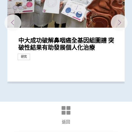
中大成功破解鼻咽癌全基因組圖譜 突
中大率跨國研究證實免疫療法對晚期鼻
中大醫學院成功破解肺癌免疫抑制關鍵
中大將開展最新「細胞治療」臨床研究
中大成功揭示腫瘤免疫逃脱新機制 開
中大成功拆解肝癌免疫治療耐藥性機制
中大研發經動脈碘栓塞化療無水新藥物
中大臨床研究中心：香港早期臨床研究
中大領導國際研究證實內地研發藥物
中大成功識別「血漿EB病毒DNA」癌
中大成功研發精準計算模型 準確預測
中大醫學院研究應對肝癌免疫治療的抗
中大開發與多種癌症相關的纖維母細胞
中大發現造血調節因子在腫瘤微環境的
中大研究發現自身免疫性眼發炎發病機
中大醫學院與國際肺癌研究團隊發現
陳德章教授獲歐洲腫瘤學會頒發「終身
中大醫學院一期臨床研究中心成立十周
中大研究證實「血漿DNA」篩查能偵測
中大成功研發新演算法預測糖尿病腎臟
中大醫學院與國際肺癌團隊測試免疫治
中大破解癌痛秘密 確定新治療靶點緩
中大研發嶄新治療組合 帶領亞洲策略
中大醫科生研究發現STK3激酶促進胃
中大成功以單細胞分辨率拆解肺癌 揭
中大發現新方法將肝腫瘤由「冷」轉
中大成功破解免疫細胞變異機理 為腎
中大醫學院莫樹錦教授成首位來自亞洲
中大聯同理大及西悉尼大學研究發現人
中大研究發現引起壓力行為反應的大腦
中大醫學院與四川大學華西臨床醫學院
中大腫瘤學系獲國際肺癌研究協會頒發
中大證新治療方案較常規治療有效延長
中大研究證「消融化療栓塞術」有效延
中大研究獲世界頂尖醫學期刊推崇
中大完成二萬人「血漿DNA」鼻咽癌篩
中大「蔡永業腦神經科學中心」破解大
中大領導ALK陽性肺腺癌研究證實 新標
中大合作研究改變全球肺腺癌治療方向
中大成立一期臨床研究中心 加強本地
中大推全港大型「鼻咽癌血液測試研究
中大證實無創性手術能有效治療腦動靜
破性結果有助發展個人化治療
咽癌病人有效
將血液中「中性粒細胞」轉化成新一代
首階段引入CAR-T治療血癌新方法
拓「免疫療法」新方向
揭一種免疫細胞具「除廢餵食」新功能
配方治療肝細胞癌 無惡化存活期顯著
快速獲批及啟動 政策支持吸引更多臨
D3S-001抗癌成效 有效治療肺癌、結直
症相關分子特徵 大幅提升鼻咽癌風險
病毒基因進化 助提升流感疫苗功效
藥性
分子分類方法 助進一步了解癌症進展
重要角色 為肺癌帶來新的治療靶點
制 有助開闢新療法
相比傳統治療 標靶治療可延長晚期非
成就獎」 表彰其對全球鼻咽癌研究的
年 完成逾150項早期臨床試驗項目 助癌
到早期沒有病徵的鼻咽癌 並反映日後
病變 簡單抽血即可助醫生及早發現2型
療結合化療成效 為轉移性非小細胞肺
解癌症病人痛苦
性抗擊膽管癌
癌發展 可作為獨立預後指標
示腫瘤形成機制 有望開發新肺癌療法
「熱」 激活免疫T細胞滅癌 助發展更有
病治療燃點新希望
學府學者獲全球「腫瘤學巨人」稱譽
體神經系統產生更高效能跑步方法的機
訊息傳遞路徑 為探究腦部疾病引致的
共同領導全球首個 人體CRISPR基因編
「傑出癌症關顧團隊」獎項
晚期肺癌病人存活期
長肝癌患者無惡化存活期兩倍
查研究 大幅推前癌症發現期數
腦學習動作技能原理
靶藥成效超現時標準療法兩倍
研究證實標靶藥較有效治療出現EML4-
新藥開發
計劃」 現招募二萬名市民參與 冀有效
脈畸形
獎項及榮譽
抗癌療法
助癌細胞耐藥性
延長一倍
床研究落戶香港 造福本地病人
腸癌、胰腺癌等多種實體腫瘤
預測準確度
並改良治療方案
小細胞肺癌患者的無惡化存活期逾一倍
領導地位及重大貢獻
症及糖尿病患者確立新治療藥物
患鼻咽癌風險
糖尿病患者的腎臟問題
癌患者開發新治療方案
效的新免疫療法
表彰他推動全球肺癌研究及治療的傑...
制
異常重複行為提供基礎
輯治療肺癌臨床試驗 證實修改T細胞...
ALK基因異變的晚期肺腺癌病人
偵測早期患者
研究
研究
研究
研究
研究
研究
研究
研究
研究
研究
教育
研究
研究
獎項及榮譽
研究
研究
研究
研究
研究
研究
臨床服務
研究
研究
研究
研究
研究
研究
研究
研究
獎項及榮譽
研究
研究
研究
研究
研究
獎項及榮譽
研究
研究
研究
研究
研究
返回