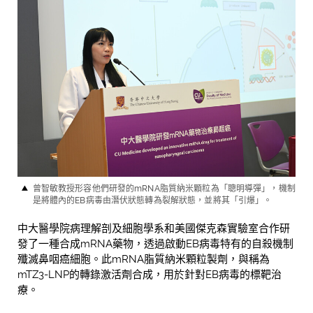
曾智敏教授形容他們研發的
mRNA
脂質納米顆粒為「聰明導彈」，機制
是將體內的
EB
病毒由潛伏狀態轉為裂解狀態，並將其「引爆」。
中大醫學院病理解剖及細胞學系和美國傑克森實驗室合作研
發了一種合成mRNA藥物，透過啟動EB病毒特有的自殺機制
殲滅鼻咽癌細胞。此mRNA脂質納米顆粒製劑，與稱為
mTZ3-LNP的轉錄激活劑合成，用於針對EB病毒的標靶治
療。