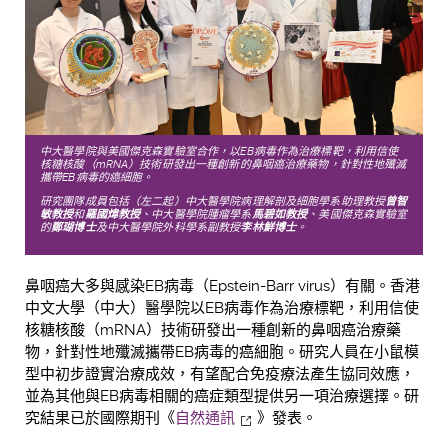
中大醫學院與美國傑克森實驗室合作，以
EB
病毒作為治療標靶，利用信使
核糖核酸（
mRNA
）技術研發出一種創新的鼻咽癌治療藥物，針對性地殲滅
攜帶
EB
病毒的癌細胞。
研究團隊成員包括（左二起）中大醫學院病理解剖及細胞學系助理教授
曾智
敏教授
和
羅國煒教授
、
中大醫學院腫瘤學系
馬碧如教授
、
美國傑克森實驗室
的
鄭瑚博士
及中大醫學院外科學系副教授
李林鮮博士
。
鼻咽癌大多與感染EB病毒（Epstein-Barr virus）有關。香港
中文大學（中大）醫學院以EB病毒作為治療標靶，利用信使
核糖核酸（mRNA）技術研發出一種創新的鼻咽癌治療藥
物，針對性地殲滅攜帶EB病毒的癌細胞。研究人員在小鼠模
型中初步證實治療成效，有望配合免疫療法產生協同效應，
並為其他與EB病毒相關的癌症類型提供另一項治療選擇。研
究結果已於國際期刊《
自然通訊
》發表。