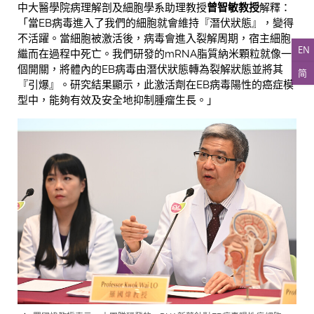
中大醫學院病理解剖及細胞學系助理教授
曾智敏教授
解釋：
「當EB病毒進入了我們的細胞就會維持『潛伏狀態』，變得
不活躍。當細胞被激活後，病毒會進入裂解周期，宿主細胞
EN
繼而在過程中死亡。我們研發的mRNA脂質納米顆粒就像一
個開關，將體內的EB病毒由潛伏狀態轉為裂解狀態並將其
简
『引爆』。研究結果顯示，此激活劑在EB病毒陽性的癌症模
型中，能夠有效及安全地抑制腫瘤生長。」