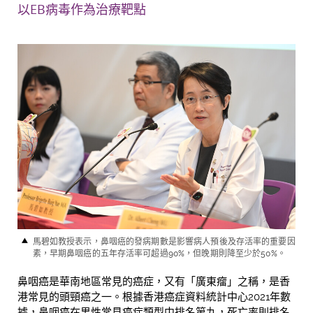
以EB病毒作為治療靶點
馬碧如教授表示，
鼻咽癌的發病期數是影響病人預後及存活率的重要因
素，早期鼻咽癌的五年存活率可超過
90%
，但晚期則降至少於
50%
。
鼻咽癌是華南地區常見的癌症，又有「廣東瘤」之稱，是香
港常見的頭頸癌之一。根據香港癌症資料統計中心2021年數
據，鼻咽癌在男性常見癌症類型中排名第九，死亡率則排名