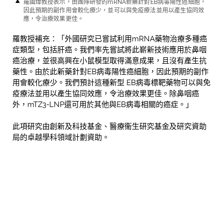
羅國煒教授表示，由團隊研發的
mRNA
新藥針對
EB
病毒陽性癌細胞，
因此預期的副作用會較化療少，並可以與免疫療法並用以產生協同效
應，令治療效果更佳。
羅教授補充：「外國研究已嘗試利用mRNA藥物治療多種癌
症類型，包括肝癌。我們率先嘗試將此嶄新技術應用於鼻咽
癌治療，並很高興在小鼠模型取得滿意成果，且沒有產生抗
藥性。由於此新藥針對EB病毒陽性癌細胞，因此預期的副作
用會較化療少。我們預計這種新型 EB病毒標靶藥物可以與免
疫療法並用以產生協同效應，令治療效果更佳。除鼻咽癌
外，mTZ3-LNP還可用於其他與EB病毒相關的癌症。」
此項研究由創新及科技基金、醫療衞生研究基金及研究資助
局的卓越學科領域計劃資助。