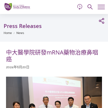
d
Skip
Searc
to
Tog
main
me
Start
content
main
Press Releases
content
Home
News
中大醫學院研發mRNA藥物治療鼻咽
癌
2024年6月20日