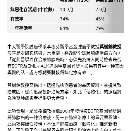
標靶藥
(172人)
傳統化療
(171人)
無惡化存活期
(中位數)
10.9月
7.0月
有效率
74%
45%
一年存活率
84%
79%
中大醫學院腫瘤學系李樹芬醫學基金腫瘤學教授
莫樹錦教授
形容是次研究結果非常重要，將改變全球肺腺癌治療方向。
「從此醫學界在治療肺腺癌時，必須先為病人同時檢查是否
有EGFR及EML4-ALK這兩種基因異變。如果有其中一種基因
異變的話，處方標靶藥將較傳統化療有效。」
莫樹錦教授又指出，透過先檢測患者的基因資料，掌握其致
癌成因，從而度身設計治療方案，如此「個體化」的療程將
為晚期肺癌患者提供更大希望。
此項發現，是莫樹錦教授繼2009年發現按EGFR基因異變選
擇肺腺癌的一線治療後，另一在肺癌治療上的重要里程碑。
此兩項突破性發現，不但將肺癌治療『個體化』推進新階
段，更改變了全球醫學界在腫瘤研究和治療上的方向，奠定