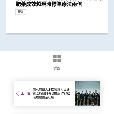
靶藥成效超現時標準療法兩倍
新典範
相比傳統治療 標靶治療可延長晚期非
療結合化療成效 為轉移性非小細胞肺
學府學者獲全球「腫瘤學巨人」稱譽
晚期肺癌病人存活期
研究 逾半晚期ALK陽性肺癌病人七年無
D3S-001抗癌成效 有效治療肺癌、結直
將血液中「中性粒細胞」轉化成新一代
Lorlatinib可成為ALK陽性晚期非小細
疫療法開發人工智能分析工具
共同領導全球首個 人體CRISPR基因編
成就獎」全球第一人將晚期肺癌治療
學路前瞻：從科學研究到臨床應用
教授就職演講「向肺癌宣戰」
揭一種免疫細胞具「除廢餵食」新功能
配方治療肝細胞癌 無惡化存活期顯著
藥性
重要角色 為肺癌帶來新的治療靶點
微波消融術治療肺轉移
及基因測試 實現「精準個人化治療」
性抗擊膽管癌
氣管鏡檢查手術 美國以外首例
死亡率冠絕全球
內鏡檢查的時間謎團
為假冒
首階段引入CAR-T治療血癌新方法
消融術」 無創治肺癌成亞太首例
「傑出癌症關顧團隊」獎項
航支氣管鏡」技術 實時影像追蹤及抽
咽癌病人有效
長肝癌患者無惡化存活期兩倍
破性結果有助發展個人化治療
小中風新藥物療法
發現及早評估與治療「小中風」可降低
化醫學領域上傑出成就
脈畸形
獎項及榮譽
研究
獎項及榮譽
小細胞肺癌患者的無惡化存活期逾一倍
癌患者開發新治療方案
表彰他推動全球肺癌研究及治療的傑...
惡化 因特定基因異常而引起的肺癌有...
腸癌、胰腺癌等多種實體腫瘤
抗癌療法
胞肺癌一線治療
輯治療肺癌臨床試驗 證實修改T細胞...
「個人化」 被譽為「腫瘤學傳奇」
助癌細胞耐藥性
延長一倍
為難治型兒童血癌患者帶來新希望
取微細病變組織 能診治少至2毫米...
七成中風風險
研究
研究
研究
研究
研究
研討會
研究
研究
外科創新技術
研究
外科創新技術
研究
研究
回應
研究
外科創新技術
獎項及榮譽
研究
研究
研究
研究
獎項及榮譽
臨床服務
研究
研究
獎項及榮譽
研究
研究
研究
研究
研究
獎項及榮譽
研究
研究
研究
外科創新技術
研究
返回
第七屆華人地區醫護人員紓
上一個
緩治療研討會 鼓勵延伸紓緩
治療服務至社區