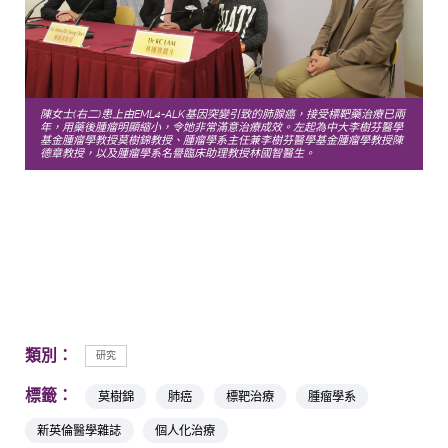
陳女士(右二)患上由EML4-ALK基因突變引致的肺腺癌，接受標靶藥治療已兩
年，用藥後腫瘤明顯縮小，令她非常滿意治療成效。左起為中大李樹芬醫學
基金腫瘤學教授莫樹錦教授、腫瘤學系主任兼李樹芬醫學基金腫瘤學教授陳
德章教授，以及腫瘤學系名譽臨床助理教授林國智醫生。
類別：
研究
標籤：
莫樹錦
肺癌
標靶治療
腫瘤學系
新英倫醫學雜誌
個人化治療