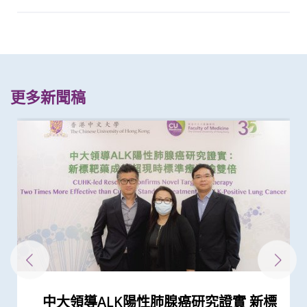
更多新聞稿
中大領導ALK陽性肺腺癌研究證實 新標
中大率國際研究 訂治療肺癌基因變異
中大醫學院與國際肺癌研究團隊發現
中大醫學院與國際肺癌團隊測試免疫治
中大醫學院莫樹錦教授成首位來自亞洲
中大證新治療方案較常規治療有效延長
中大研究獲世界頂尖醫學期刊推崇
中大與多名全球專家共同牽頭跨國肺癌
中大領導國際研究證實內地研發藥物
中大醫學院成功破解肺癌免疫抑制關鍵
中大與國際團隊領導肺癌研究 證實
中大醫學院聯同韓國知名學府為肺癌免
中大醫學院與四川大學華西臨床醫學院
莫樹錦教授獲歐洲腫瘤學會頒發「終身
基因解碼成就「個人化醫學」 未來醫
中大李樹芬醫學基金腫瘤學教授莫樹錦
中大成功拆解肝癌免疫治療耐藥性機制
中大研發經動脈碘栓塞化療無水新藥物
中大醫學院研發mRNA藥物治療鼻咽癌
中大醫學院研究應對肝癌免疫治療的抗
中大發現造血調節因子在腫瘤微環境的
中大完成全球首例機械人輔助支氣管鏡
中大卓越兒童健康研究所成功結合藥物
中大研發嶄新治療組合 帶領亞洲策略
中大成功完成混合手術室機械人輔助支
中大醫學院發現東亞地區肺癌發病率及
中大拆解為急性上消化道出血患者進行
澄清 -- 聲稱為莫樹錦教授署名文章証實
中大將開展最新「細胞治療」臨床研究
中大成功應用混合手術室「經氣管微波
中大腫瘤學系獲國際肺癌研究協會頒發
中大利用「混合手術室」結合「電磁導
中大率跨國研究證實免疫療法對晚期鼻
中大研究證「消融化療栓塞術」有效延
中大兩研究獲國家科學技術獎勵
中大成功破解鼻咽癌全基因組圖譜 突
中大與全球30多國專家合作研究 發現
中大與多國中風專家領導一項全球研究
盧煜明教授獲國際獎項 表揚其在個人
中大證實無創性手術能有效治療腦動靜