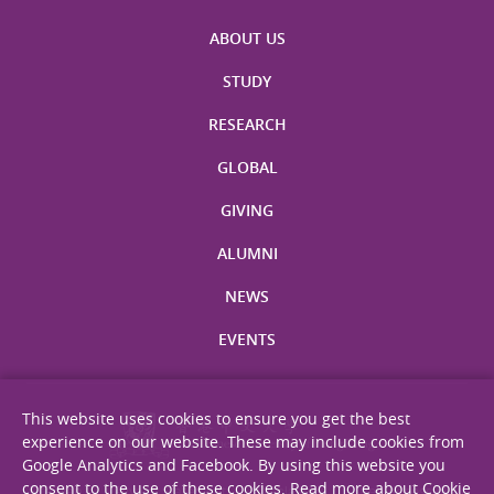
ABOUT US
STUDY
RESEARCH
GLOBAL
GIVING
ALUMNI
NEWS
EVENTS
This website uses cookies to ensure you get the best
experience on our website. These may include cookies from
Google Analytics and Facebook. By using this website you
consent to the use of these cookies.
Read more about Cookie
Site Map
Privacy Statement
Disclaimer
Web Accessibility