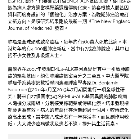
EGFR異變外，也要測試有否EML4-ALK基因異變，從而決定
該為病人處方適當標靶藥還是傳統化療。這套根據人體基因
資料而度身設計的「個體化」治療方案，為晚期肺癌治療訂
立新方向。是項研究結果剛於最新一期《The New England
Journal of Medicine》發表。
肺癌是全球頭號致命癌症，每年約有160萬人死於此病。本
港每年約有4,000個肺癌新症，當中有7成為肺腺癌，其中包
括不少女性及非吸煙人士。
醫學界在2007年發現EML4-ALK基因異變是其中一引致肺腺
癌的驅動基因，約佔肺腺癌個案百分之三至五。中大醫學院
腫瘤學系莫樹錦教授聯同澳洲腫瘤學專家Dr. Benjamin
Solomon在2011年1月至2013年7月期間進行一項全球性研
究，將來自27個國家343名EML4-ALK基因異變的肺腺癌病
人隨機分成兩組，分別接受標靶藥或傳統化療。結果發現標
靶藥更為有效，病人的無惡化存活期超過十個月，較傳統化
療高出五成，當中逾八成患者有一年存活率，而且副作用較
低，大大減少癌病徵狀及患者不適，提升其生活質素。