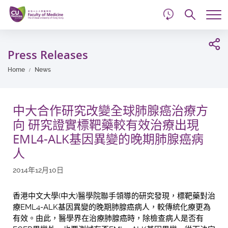
d
Skip
Searc
to
Tog
main
me
Start
content
main
Press Releases
content
Home
News
中大合作研究改變全球肺腺癌治療方
向 研究證實標靶藥較有效治療出現
EML4-ALK基因異變的晚期肺腺癌病
人
2014年12月10日
香港中文大學(中大)醫學院聯手領導的研究發現，標靶藥對治
療EML4-ALK基因異變的晚期肺腺癌病人，較傳統化療更為
有效。由此，醫學界在治療肺腺癌時，除檢查病人是否有