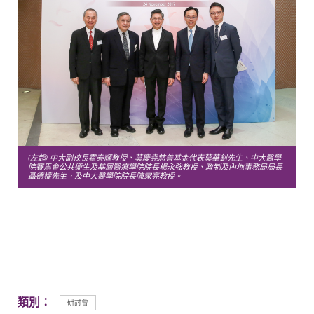
(左起) 中大副校長霍泰輝教授、莫慶堯慈善基金代表莫華釗先生、中大醫學
院賽馬會公共衞生及基層醫療學院院長楊永強教授、政制及內地事務局局長
聶德權先生，及中大醫學院院長陳家亮教授。
類別：
研討會