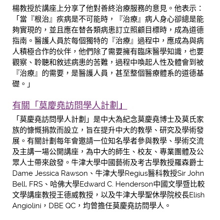
楊教授於講座上分享了他對善終治療服務的意見。他表示：
「當『根治』疾病是不可能時，『治療』病人身心卻總是能
夠實現的，並且應在替各類病患訂立照顧目標時，成為道德
指南。醫護人員於每個獨特的『治療』過程中，應成為與病
人積極合作的伙伴，他們除了需要擁有臨床醫學知識，也要
觀察、聆聽和敘述病患的苦難，過程中喚起人性及體會到被
『治療』的需要，是醫護人員，甚至整個醫療體系的道德基
礎。」
有關「莫慶堯訪問學人計劃
」
「莫慶堯訪問學人計劃」是中大為紀念莫慶堯博士及莫氏家
族的慷慨捐款而設立，旨在提升中大的教學、研究及學術發
展。有關計劃每年會邀請一位知名學者參與教學、學術交流
及主講一場公開講座，為中大的師生、校友、專業團體及公
眾人士帶來啟發。牛津大學中國藝術及考古學教授羅森爵士
Dame Jessica Rawson、牛津大學Regius醫科教授Sir John
Bell, FRS、哈佛大學Edward C. Henderson中國文學暨比較
文學講座教授王德威教授，以及牛津大學聖休學院校長Elish
Angiolini，DBE QC，均曾擔任莫慶堯訪問學人。