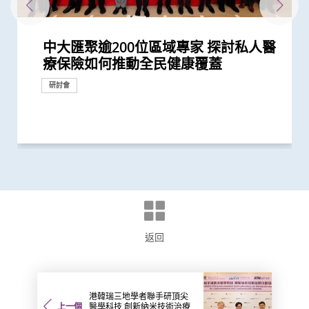
中大匯聚逾200位區域專家 探討私人醫
「賽馬會共建健康家庭計劃」開展第二
逾140位來自八個國家及地區代表雲集
中大醫學院研究顯示口服抗病毒藥物
200多位亞太區公共衞生界代表雲集中
中大醫學院開展「賽馬會共建健康家庭
中大研究顯示社區接觸環境對新冠肺炎
香港中文大學健康公平研究所成立 發
中大醫學院全球研究揭示頭頸癌發病風
中大與香港消防處簽署備忘錄 合辦必
賽馬會 We WATCH 優活健康計劃 優活
中大完成全球首個分析溫度對人體近
中大舉辦「健康校園論壇」推廣跨界別
中大醫學院研究發現 城市發展及生活
中大與東南亞及英國學府共同研究 為
中大研究顯示口服抗病毒藥物「帕克斯
中大與歐美合作夥伴共同領導國際研究
中大成功研發精準計算模型 準確預測
中大舉辦「健康校園論壇」推廣學童精
中大分析文字報告發現新冠症狀會隨病
中大推出「賽馬會 We WATCH 優活健
中大研究顯示香港人雖長壽但老年殘疾
中大證實「醫健通」健康管理功能有助
新冠疫苗復必泰及科興引發之「T細胞
中大研究顯示新冠風土化期間市民願意
中大發現間皮瘤的女性發病率上升 高
中大發現原發性腦癌的年輕男性發病率
中大醫學院開展「賽馬會痛『正』能量
中大研究建議本港安老院舍應維持現有
中大港大研究發現新冠口服藥可降低住
中大成功開發實時生物信息平台評估新
中大發現霍奇金淋巴癌發病率以亞洲升
港大及中大醫學院聯合研究發現已接種
中大醫學院發現東亞地區肺癌發病率及
中大醫學院調查發現 僅4分之1未接種
中大醫學院推算全港約有二萬名未被發
中大研發電腦演算平台 創新通過基因
中大研究顯示空氣污染地區居住者 可
中大醫學院調查發現政府在推動新冠疫
中大成功研發「全自動視網膜圖像分
中大醫學院研究顯示吸煙為全球膀胱癌
中大醫學院發現胰臟癌有全球上升及年
中大招募三千港人 偵查隱性新冠感染
中大醫學院公布「2019新型冠狀病毒社
香港中文大學賽馬會長者痛症緩解計劃
響應世界高血壓日 中大推動「全民關
中大醫學院那打素護理學院舉辦「第一
香港中文大學 – 埃克塞特大學環境持續
「香港中文大學敬霆靜觀研究與培訓中
中大研究揭示子宮頸癌疫苗接種計劃的
中大研究顯示「行為激活及靜觀結合療
第十屆華人地區醫護人員紓緩治療研討
第九屆華人地區醫護人員紓緩治療研討
中大生命倫理學中心舉辦首屆Lanson
中大那打素護理學院社區關懷日暨校友
中大進行亞洲首項家居清潔劑對兒童健
中大研究發現本地每5名口咽癌患者1人
中大醫學院那打素護理學院主辦第六屆
中大呂志和博士創新醫學傑出教授
第八屆華人地區醫護人員紓緩治療研討
香港中文大學賽馬會老年學研究所開幕
中大生命倫理學中心開幕研討會 探討
香港中文大學全球衞生中心傑出講座系
香港中文大學全球衞生中心傑出講座系
第六屆華人地區醫護人員紓緩治療研討
中文大學舉辦「沙士十年 — 醫護專業
中大成功研發全自動化視網膜圖像分析
中大「環保新思維」系列 中大建議香
中大促請單車使用者佩戴頭盔及其他防
(只提供英文版本) Opening
CCOU災害與人道救援研究所成立典禮
中大「環保新思維」系列 研究發現本
療保險如何推動全民健康覆蓋
階段 加強支援本港多元族裔社群精神
中大 探討私人醫療保險在亞太地區醫
「帕克斯洛維德」可將免疫力弱患者的
大 探討疫後醫療系統和社區抗疫力
計劃」 助少數族裔提升健康管理能力
傳播起關鍵作用 娛樂場所是傳播次數
布本港住屋負擔能力對身心健康的影響
險存在地域差異 本港整體發病率高於
修學科 為公共衞生和體育運動人才賦
健康國際會議 引領生活方式醫學 社區
3,000種血漿蛋白影響的研究 發現超過
身心健康計劃 及早加強學童抗逆力
方式或會增加氣管癌發病風險 宜加強
大型語言模型在公共衞生研究中的角色
洛維德」可降低新冠住院患者急症期後
為自閉症患者男女失衡比例帶來嶄新見
病毒基因進化 助提升流感疫苗功效
神健康 鼓勵參照世衛「健康促進學校
毒變異及疫苗接種情況改變 並證實人
康計劃」全港首次採用「生活方式醫
問題嚴重 地區間存在顯著社會經濟不
糖尿病自我管理
反應」可有效預防不同新冠病毒變異株
繼續戴口罩及用酒精消毒液潔手 但接
收入國家的發病率較高
上升 以高收入國家的升幅較為顯著
計劃」 引入創新痛症管理方法 連繫社
防疫措施
院患者死亡風險近八成 並可顯著減低
冠疫苗效用 針對變異病毒 準確度達
幅最為顯著 本港男士發病率上升幅度
疫苗人士 在感染新型冠狀病毒變異株
死亡率冠絕全球
新冠疫苗人士有意於未來半年接種 必
現新冠感染者 研究證實本港所有疫苗
數據實時評估疫苗功效
安全地透過定期運動預防罹患糖尿病
苗接種上扮演最重要角色
析」技術計算自閉症風險 可用於自閉
主因 聯同多國專家制訂「經尿道膀胱
輕化趨勢 女性上升幅度較高
拆解防疫關鍵
區研究」結果
初步數據顯示九成受訪長者有兩個或以
注血壓月」 呼籲大眾關注血壓
屆考科藍香港研討會」 研討在一帶一
與應變聯合研究中心 進行亞洲首個
心」成立
成功關鍵
法」有助降低重性抑鬱症風險
會 以「承傳．創新」為題 探討服務發
會 「紓緩治療普及化：共創前路為未
生命倫理學講座 尊嚴的兩種概念：有
嘉年華 推廣矜憫為懷、關愛長者理
康影響的全面流行病學研究 發現經常
感染HPV病毒 推公眾篩查以了解口腔感
泛太平洋護理會議暨第一屆慢性病護理
David Hayes 談遠程醫學與流動醫療
會 探討香港紓緩治療服務的機遇及挑
研討會今舉行 探討如何共建長者友善
香港與長壽與生物科技革命的雙面刃
列： Public Health England理念及應
列： 南非國家衞生部部長分享伊波拉
會 重點探討老年癌症病人的紓緩治療
人員研討會」 回顧與前瞻 提升防治
系統 有助糖尿病患者預防中風
港新空氣質素指標不應忽視粗顆粒污染
護措施 以減輕意外引致的腦創傷
Ceremony of International
今日順利舉行
港車輛排放二氧化氮比例有增加趨勢
健康
療系統的策略角色
新冠後死亡風險降低42% 並揭示其與...
最多的主要接觸環境
研究結果
全球平均水平 全球女性發病風險趨升
能
推動健康老齡化
八成與「血壓上升」或「缺血性心臟...
健康教育
帶來嶄新見解
死亡和出現後遺症的風險
解
框架」 支援構建健康校園
工智能大型語言模型有助傳染病研究
學」 助中年人預防慢性疾病
平等狀況
引起的嚴重疾病
種新冠疫苗加強劑意願偏低
區支援服務
門診患者入院率近九成
95%
全球之冠
Omicron後能對不同的新冠病毒變異...
須盡快增加接種誘因
接種者均產生中和抗體 呼籲透過接種...
症篩查 及早為患者提供治療
腫瘤整塊切除術」的臨床指引
上疼痛部位
路地區推廣以實證為本的優質醫護服務
「藍色空間對身心健康」研究 發現「...
展及未來挑戰
來」
關協助自殺、基因和胚胎、精神病學...
念
使用家居清潔劑可增加引發兒童鼻炎...
染HPV情況
研討會
的現在與未來
戰
社區
對公共衞生危機經驗分享
疫情對南非及非洲大陸的影響
傳染病工作
物
Conference on Global Health and...
或與政府推行柴油改善計劃有關
研討會
研討會
捐款
健康推廣計劃
研究
研究
研究
研究
研究
研究
研究
研究
研究
研究
研究
研究
健康推廣計劃
研究
研究
研究
研討會
研討會
研究
研究
教育
健康推廣計劃
健康推廣計劃
研究
研究
研究
研究
醫學教育
健康推廣計劃
研究
研究
研究
研究
研究
健康推廣計劃
研究
健康推廣計劃
研究
研究
研究
研究
研究
研究
研究
研究
研究
研究
研究
研究
健康推廣計劃
研討會
研究
研討會
研討會
研討會
研討會
研究
研究
研討會
研討會
研討會
研討會
研討會
外科創新技術
研討會
研究
研討會
研究
返回
港韓瑞三地學者聯手研頂尖
上一個
醫學科技 創新納米技術治療