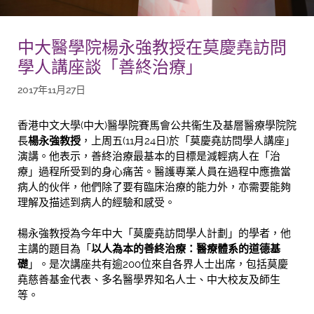
中大醫學院楊永強教授在莫慶堯訪問
學人講座談「善終治療」
2017年11月27日
香港中文大學(中大)醫學院賽馬會公共衞生及基層醫療學院院
長
楊永強教授
，上周五(11月24日)於「莫慶堯訪問學人講座」
演講。他表示，善終治療最基本的目標是減輕病人在「治
療」過程所受到的身心痛苦。醫護專業人員在過程中應擔當
病人的伙伴，他們除了要有臨床治療的能力外，亦需要能夠
理解及描述到病人的經驗和感受。
楊永強教授為今年中大「莫慶堯訪問學人計劃」的學者，他
主講的題目為「
以人為本的善終治療：醫療體系的道德基
礎
」。是次講座共有逾200位來自各界人士出席，包括莫慶
堯慈善基金代表、多名醫學界知名人士、中大校友及師生
等。