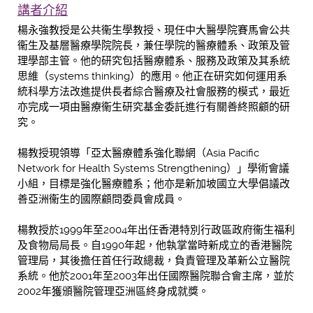
講者介紹
楊永強教授是公共衞生學教授、現任中大醫學院賽馬會公共
衞生及基層醫療學院院長，兼任學院的醫療體系、政策及管
理學部主管。他的研究包括醫療體系、服務及政策及其系統
思維（systems thinking）的應用。他正在研究如何運用系
統科學方法改進提供長者綜合醫療及社會服務的模式，最近
亦完成一項由醫療衞生研究基金委託進行有關善終照顧的研
究。
楊教授現領導「亞太醫療體系強化聯網（Asia Pacific
Network for Health Systems Strengthening）」學術會議
小組，目標是強化醫療體系；他亦是新加坡國立大學倡議改
善亞洲衞生的國際顧問委員會成員。
楊教授於1999年至2004年出任香港特別行政區政府衞生福利
及食物局局長。自1990年起，他執掌當時新成立的香港醫院
管理局，其後擔任首任行政總裁，負責管理及革新公立醫院
系統。他於2001年至2003年出任國際醫院聯合會主席，並於
2002年獲頒醫院管理亞洲區終身成就獎。