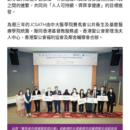
之間的連繫，共同向「人人可持續，齊齊享健康」的目標進
發。
為期三年的JCSATH由中大醫學院賽馬會公共衞生及基層醫
療學院統籌，聯同香港基督教服務處、香港聖公會麥理浩夫
人中心、香港聖公會福利協會及鄰舍輔導會合辦。
出席「賽馬會共建健康家庭計劃」啟動禮的主禮嘉賓包括醫務衞生局副局長