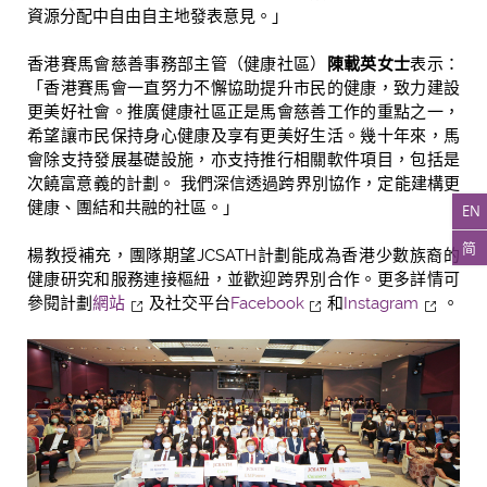
資源分配中自由自主地發表意見。」
香港賽馬會慈善事務部主管（健康社區）
陳載英女士
表示：
「香港賽馬會一直努力不懈協助提升市民的健康，致力建設
更美好社會。推廣健康社區正是馬會慈善工作的重點之一，
希望讓市民保持身心健康及享有更美好生活。幾十年來，馬
會除支持發展基礎設施，亦支持推行相關軟件項目，包括是
次饒富意義的計劃。 我們深信透過跨界別協作，定能建構更
健康、團結和共融的社區。」
EN
简
楊教授補充，團隊期望JCSATH計劃能成為香港少數族裔的
健康研究和服務連接樞紐，並歡迎跨界別合作。更多詳情可
參閱計劃
網站
及社交平台
Facebook
和
Instagram
。