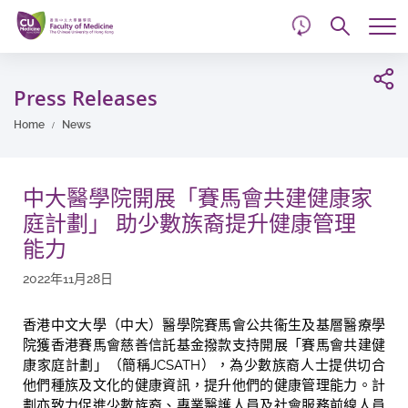
d
Skip
Searc
to
Tog
main
me
Start
content
main
Press Releases
content
Home
News
中大醫學院開展「賽馬會共建健康家
庭計劃」 助少數族裔提升健康管理
能力
2022年11月28日
香港中文大學（中大）醫學院賽馬會公共衞生及基層醫療學
院獲香港賽馬會慈善信託基金撥款支持開展「賽馬會共建健
康家庭計劃」（簡稱JCSATH），為少數族裔人士提供切合
他們種族及文化的健康資訊，提升他們的健康管理能力。計
劃亦致力促進少數族裔、專業醫護人員及社會服務前線人員