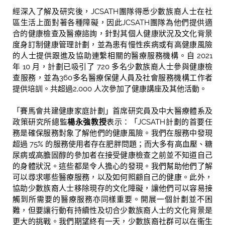
經深入了解及研究後，JCSATH團隊得悉少數族裔人士在社
區生活上面對著各種障礙，因此JCSATH團隊為他們提供適
合的健康檢查及醫療諮詢，針對其個人健康狀況及文化背景
度身訂制健康管理計劃，並為患有慢性疾病或有高健康風險
的人士提供跟進及協助連繫相關的醫療服務機構。自 2021
年 10 月，計劃已吸引了 720 多名少數族裔人士參與健康檢
查服務，並為360多名醫療保健人員及社會服務機構工作者
提供培訓。共超過2,000 人次參加了健康講座及其他活動。
「賽馬會共建健康家庭計劃」首席研究員及中大醫療體系及
政策研究所總監
楊永強教授
表示：「JCSATH計劃的首要任
務是確保服務對象了解他們的健康風險。我們在服務中發現
超過 75% 的服務使用者存在肥胖問題；而大多有高血壓、糖
尿病或高膽固醇的參加者在接受健康檢查之前並不知道自己
的身體狀況。這些都是令人擔心的發現。我們幫助他們了解
可以尋求哪些醫療服務，以及如何照顧自己的健康。此外，
協助少數族裔人士移除現存的文化障礙，讓他們可以容易接
觸到所需要的醫療服務亦同樣重要。開展一個計劃並不困
難，但要讓行動有持續性及切合少數族裔人士的文化背景是
更大的挑戰。我們期望終有一天，少數族裔社群可以在衞生