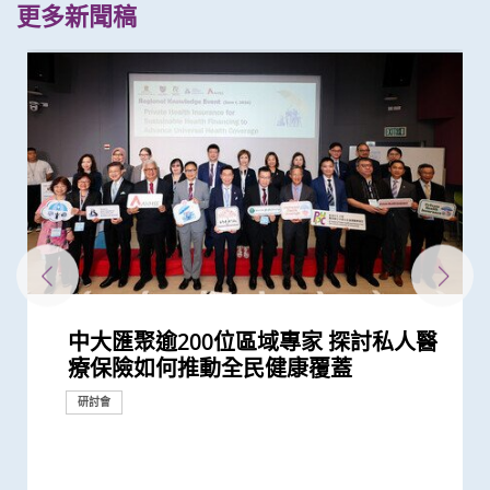
更多新聞稿
中大匯聚逾200位區域專家 探討私人醫
「賽馬會共建健康家庭計劃」開展第二
逾140位來自八個國家及地區代表雲集
中大醫學院研究顯示口服抗病毒藥物
200多位亞太區公共衞生界代表雲集中
中大研究顯示社區接觸環境對新冠肺炎
香港中文大學健康公平研究所成立 發
中大醫學院楊永強教授在莫慶堯訪問學
中大醫學院全球研究揭示頭頸癌發病風
中大與香港消防處簽署備忘錄 合辦必
賽馬會 We WATCH 優活健康計劃 優活
中大完成全球首個分析溫度對人體近
中大舉辦「健康校園論壇」推廣跨界別
中大醫學院研究發現 城市發展及生活
中大與東南亞及英國學府共同研究 為
中大研究顯示口服抗病毒藥物「帕克斯
中大與歐美合作夥伴共同領導國際研究
中大成功研發精準計算模型 準確預測
中大舉辦「健康校園論壇」推廣學童精
中大分析文字報告發現新冠症狀會隨病
中大推出「賽馬會 We WATCH 優活健
中大研究顯示香港人雖長壽但老年殘疾
中大證實「醫健通」健康管理功能有助
新冠疫苗復必泰及科興引發之「T細胞
中大研究顯示新冠風土化期間市民願意
中大發現間皮瘤的女性發病率上升 高
中大發現原發性腦癌的年輕男性發病率
中大醫學院開展「賽馬會痛『正』能量
中大研究建議本港安老院舍應維持現有
中大港大研究發現新冠口服藥可降低住
中大成功開發實時生物信息平台評估新
中大發現霍奇金淋巴癌發病率以亞洲升
港大及中大醫學院聯合研究發現已接種
中大醫學院發現東亞地區肺癌發病率及
中大醫學院調查發現 僅4分之1未接種
中大醫學院推算全港約有二萬名未被發
中大研發電腦演算平台 創新通過基因
中大研究顯示空氣污染地區居住者 可
中大醫學院調查發現政府在推動新冠疫
中大成功研發「全自動視網膜圖像分
中大醫學院研究顯示吸煙為全球膀胱癌
中大醫學院發現胰臟癌有全球上升及年
中大招募三千港人 偵查隱性新冠感染
中大醫學院公布「2019新型冠狀病毒社
香港中文大學賽馬會長者痛症緩解計劃
響應世界高血壓日 中大推動「全民關
香港中文大學 – 埃克塞特大學環境持續
「香港中文大學敬霆靜觀研究與培訓中
中大研究揭示子宮頸癌疫苗接種計劃的
中大研究顯示「行為激活及靜觀結合療
中大進行亞洲首項家居清潔劑對兒童健
中大研究發現本地每5名口咽癌患者1人
香港中文大學全球衞生中心傑出講座系
香港中文大學全球衞生中心傑出講座系
中大成功研發全自動化視網膜圖像分析
中大「環保新思維」系列 中大建議香
中大促請單車使用者佩戴頭盔及其他防
(只提供英文版本) Opening
CCOU災害與人道救援研究所成立典禮
中大「環保新思維」系列 研究發現本
療保險如何推動全民健康覆蓋
階段 加強支援本港多元族裔社群精神
中大 探討私人醫療保險在亞太地區醫
「帕克斯洛維德」可將免疫力弱患者的
大 探討疫後醫療系統和社區抗疫力
傳播起關鍵作用 娛樂場所是傳播次數
布本港住屋負擔能力對身心健康的影響
人講座談「善終治療」
險存在地域差異 本港整體發病率高於
修學科 為公共衞生和體育運動人才賦
健康國際會議 引領生活方式醫學 社區
3,000種血漿蛋白影響的研究 發現超過
身心健康計劃 及早加強學童抗逆力
方式或會增加氣管癌發病風險 宜加強
大型語言模型在公共衞生研究中的角色
洛維德」可降低新冠住院患者急症期後
為自閉症患者男女失衡比例帶來嶄新見
病毒基因進化 助提升流感疫苗功效
神健康 鼓勵參照世衛「健康促進學校
毒變異及疫苗接種情況改變 並證實人
康計劃」全港首次採用「生活方式醫
問題嚴重 地區間存在顯著社會經濟不
糖尿病自我管理
反應」可有效預防不同新冠病毒變異株
繼續戴口罩及用酒精消毒液潔手 但接
收入國家的發病率較高
上升 以高收入國家的升幅較為顯著
計劃」 引入創新痛症管理方法 連繫社
防疫措施
院患者死亡風險近八成 並可顯著減低
冠疫苗效用 針對變異病毒 準確度達
幅最為顯著 本港男士發病率上升幅度
疫苗人士 在感染新型冠狀病毒變異株
死亡率冠絕全球
新冠疫苗人士有意於未來半年接種 必
現新冠感染者 研究證實本港所有疫苗
數據實時評估疫苗功效
安全地透過定期運動預防罹患糖尿病
苗接種上扮演最重要角色
析」技術計算自閉症風險 可用於自閉
主因 聯同多國專家制訂「經尿道膀胱
輕化趨勢 女性上升幅度較高
拆解防疫關鍵
區研究」結果
初步數據顯示九成受訪長者有兩個或以
注血壓月」 呼籲大眾關注血壓
與應變聯合研究中心 進行亞洲首個
心」成立
成功關鍵
法」有助降低重性抑鬱症風險
康影響的全面流行病學研究 發現經常
感染HPV病毒 推公眾篩查以了解口腔感
列： Public Health England理念及應
列： 南非國家衞生部部長分享伊波拉
系統 有助糖尿病患者預防中風
港新空氣質素指標不應忽視粗顆粒污染
護措施 以減輕意外引致的腦創傷
Ceremony of International
今日順利舉行
港車輛排放二氧化氮比例有增加趨勢
健康
療系統的策略角色
新冠後死亡風險降低42% 並揭示其與...
最多的主要接觸環境
研究結果
全球平均水平 全球女性發病風險趨升
能
推動健康老齡化
八成與「血壓上升」或「缺血性心臟...
健康教育
帶來嶄新見解
死亡和出現後遺症的風險
解
框架」 支援構建健康校園
工智能大型語言模型有助傳染病研究
學」 助中年人預防慢性疾病
平等狀況
引起的嚴重疾病
種新冠疫苗加強劑意願偏低
區支援服務
門診患者入院率近九成
95%
全球之冠
Omicron後能對不同的新冠病毒變異...
須盡快增加接種誘因
接種者均產生中和抗體 呼籲透過接種...
症篩查 及早為患者提供治療
腫瘤整塊切除術」的臨床指引
上疼痛部位
「藍色空間對身心健康」研究 發現「...
使用家居清潔劑可增加引發兒童鼻炎...
染HPV情況
對公共衞生危機經驗分享
疫情對南非及非洲大陸的影響
物
Conference on Global Health and...
或與政府推行柴油改善計劃有關
研討會
研討會
研討會
健康推廣計劃
研究
研究
研究
研究
研究
研究
研究
研究
研究
研究
研究
研究
健康推廣計劃
研究
研究
研究
研究
研究
教育
健康推廣計劃
健康推廣計劃
研究
研究
研究
研究
醫學教育
健康推廣計劃
研究
研究
研究
研究
研究
健康推廣計劃
研究
健康推廣計劃
研究
研究
研究
研究
研究
研究
研究
研究
研究
研究
研究
研究
健康推廣計劃
研究
研究
研究
研討會
外科創新技術
研究
研討會
研究