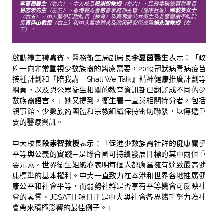
李夏茵醫生
（右六）、中大校長
段崇智教授
（左六）、民政事務總署副署長
易志宏先生
（左五）、香港賽馬會慈善事務部主管（健康社區）
陳載英女士
（右五）、中大醫學院副院長（教育）及賽馬會公共衞生及基層醫療學院院
長
黃仰山教授
（右三）和中大醫療體系及政策研究所總監
楊永強教授
（左
三）。
啟動禮主禮嘉賓、醫務衞生局副局長
李夏茵醫生
表示：「政
府一向非常重視少數族裔的醫療需要，2019冠狀病毒病疫苗
接種計劃和『陪我講 Shall We Talk』精神健康推廣計劃等
網頁，以及與公眾衞生相關的教育資訊都已翻譯成不同的少
數族裔語言。」她又提到，衞生署一直與相關持分者，包括
領事館、少數族裔團體和宗教組織保持密切聯繫，以傳遞重
要的醫療資訊。
中大校長
段崇智教授
表示：「促進少數族裔社群的健康關乎
平等與公義的實踐—是聯合國可持續發展目標的其中兩個重
要元素，世界衞生組織亦表明每個人都應當擁有達致最高健
康標準的基本權利。中大一直致力在本港和世界各地推廣健
康公平和社會平等，而弱勢社群是否享有平等機會可反映社
會的素質。JCSATH 項目正是中大與社會各界攜手努力為社
會帶來積極影響的最佳例子。」