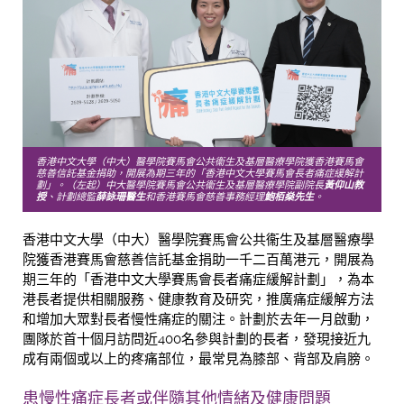
香港中文大學（中大）醫學院賽馬會公共衞生及基層醫療學院獲香港賽馬會
慈善信託基金捐助，開展為期三年的「香港中文大學賽馬會長者痛症緩解計
劃」。（左起）中大醫學院賽馬會公共衞生及基層醫療學院副院長
黃仰山教
授
、計劃總監
薛詠珊
醫生
和香港賽馬會慈善事務經理
鮑栢燊先生
。
香港中文大學（中大）醫學院賽馬會公共衞生及基層醫療學
院獲香港賽馬會慈善信託基金捐助一千二百萬港元，開展為
期三年的「香港中文大學賽馬會長者痛症緩解計劃」，為本
港長者提供相關服務、健康教育及研究，推廣痛症緩解方法
和增加大眾對長者慢性痛症的關注。計劃於去年一月啟動，
團隊於首十個月訪問近400名參與計劃的長者，發現接近九
成有兩個或以上的疼痛部位，最常見為膝部、背部及肩膀。
患慢性痛症長者或伴隨其他情緒及健康問題