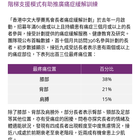
階梯支援模式有助推廣痛症緩解訓練
「香港中文大學賽馬會長者痛症緩解計劃」於去年一月啟
動，招募年滿60歲或以上且持續患有痛症三個月或以上的長
者參與，接受計劃提供的痛症緩解服務、健康教育及研究。
團隊現公布首輪數據，首十個月共訪問396名參與計劃的長
者。初步數據顯示，接近九成受訪長者表示患有兩個或以上
的痛症部位，下表列出首三位最疼痛位置：
最疼痛位置
百分比
膝部
38%
背部
21%
肩膊
15%
除了膝部、背部及肩膀外，部分長者表示臀部、頸部及足部
等其他位置，亦有受痛症的困擾。問卷亦探究長者的情緒及
體適能狀況，發現有四成長者出現輕度至中度焦慮情況，接
近八成處於前期衰老至衰老階段，近兩成有機會患上少肌
症。