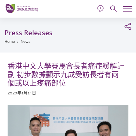
d
Skip
Searc
to
Tog
main
me
Start
content
main
Press Releases
content
Home
News
香港中文大學賽馬會長者痛症緩解計
劃 初步數據顯示九成受訪長者有兩
個或以上疼痛部位
2020年1月14日