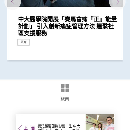
中大醫學院開展「賽馬會痛『正』能量
中大舉辦「健康校園論壇」推廣跨界別
中大推出「賽馬會 We WATCH 優活健
中大研究建議本港安老院舍應維持現有
中大研究顯示社區接觸環境對新冠肺炎
香港中文大學健康公平研究所成立 發
中大醫學院公布「2019新型冠狀病毒社
「香港中文大學敬霆靜觀研究與培訓中
中大研究顯示「行為激活及靜觀結合療
中大首次舉辦「大腸癌關注月」
中大匯聚逾200位區域專家 探討私人醫
中大醫學院全球研究揭示頭頸癌發病風
中大與香港消防處簽署備忘錄 合辦必
中大醫科2026/27學年推新課程模式CU
賽馬會 We WATCH 優活健康計劃 優活
「賽馬會共建健康家庭計劃」開展第二
中大舉辦香港首個亞太區靜觀國際會議
逾140位來自八個國家及地區代表雲集
中大完成全球首個分析溫度對人體近
中大醫學院研究發現 城市發展及生活
中大醫學院研究顯示口服抗病毒藥物
中大與東南亞及英國學府共同研究 為
中大研究顯示口服抗病毒藥物「帕克斯
中大與歐美合作夥伴共同領導國際研究
中大成功研發精準計算模型 準確預測
中大舉辦「健康校園論壇」推廣學童精
中大分析文字報告發現新冠症狀會隨病
200多位亞太區公共衞生界代表雲集中
中大研究顯示香港人雖長壽但老年殘疾
中大證實「醫健通」健康管理功能有助
新冠疫苗復必泰及科興引發之「T細胞
中大研究顯示新冠風土化期間市民願意
中大發現間皮瘤的女性發病率上升 高
中大發現原發性腦癌的年輕男性發病率
中大醫學院開展「賽馬會共建健康家庭
中大港大研究發現新冠口服藥可降低住
中大成功開發實時生物信息平台評估新
中大發現霍奇金淋巴癌發病率以亞洲升
港大及中大醫學院聯合研究發現已接種
中大醫學院發現東亞地區肺癌發病率及
中大醫學院調查發現 僅4分之1未接種
中大醫學院推算全港約有二萬名未被發
中大研發電腦演算平台 創新通過基因
中大研究顯示空氣污染地區居住者 可
中大醫學院調查發現政府在推動新冠疫
中大成功研發「全自動視網膜圖像分
中大醫學院研究顯示吸煙為全球膀胱癌
中大醫學院發現胰臟癌有全球上升及年
中大賽馬會齊心防癌計劃公布首3,500
中大招募三千港人 偵查隱性新冠感染
響應世界高血壓日 中大推動「全民關
香港中文大學 – 埃克塞特大學環境持續
中大研究揭示子宮頸癌疫苗接種計劃的
中大醫學院楊永強教授在莫慶堯訪問學
中大進行亞洲首項家居清潔劑對兒童健
中大研究發現本地每5名口咽癌患者1人
香港中文大學賽馬會老年學研究所開幕
香港中文大學全球衞生中心傑出講座系
香港中文大學全球衞生中心傑出講座系
中大成功研發全自動化視網膜圖像分析
中大「環保新思維」系列 中大建議香
中大促請單車使用者佩戴頭盔及其他防
(只提供英文版本) Opening
CCOU災害與人道救援研究所成立典禮
中大「環保新思維」系列 研究發現本
計劃」 引入創新痛症管理方法 連繫社
身心健康計劃 及早加強學童抗逆力
康計劃」全港首次採用「生活方式醫
防疫措施
傳播起關鍵作用 娛樂場所是傳播次數
布本港住屋負擔能力對身心健康的影響
區研究」結果
心」成立
法」有助降低重性抑鬱症風險
療保險如何推動全民健康覆蓋
險存在地域差異 本港整體發病率高於
修學科 為公共衞生和體育運動人才賦
Medicine Plus 三層架構課程 裝備新
健康國際會議 引領生活方式醫學 社區
階段 加強支援本港多元族裔社群精神
全球逾300位專家共同探討靜觀及心理
中大 探討私人醫療保險在亞太地區醫
3,000種血漿蛋白影響的研究 發現超過
方式或會增加氣管癌發病風險 宜加強
「帕克斯洛維德」可將免疫力弱患者的
大型語言模型在公共衞生研究中的角色
洛維德」可降低新冠住院患者急症期後
為自閉症患者男女失衡比例帶來嶄新見
病毒基因進化 助提升流感疫苗功效
神健康 鼓勵參照世衛「健康促進學校
毒變異及疫苗接種情況改變 並證實人
大 探討疫後醫療系統和社區抗疫力
問題嚴重 地區間存在顯著社會經濟不
糖尿病自我管理
反應」可有效預防不同新冠病毒變異株
繼續戴口罩及用酒精消毒液潔手 但接
收入國家的發病率較高
上升 以高收入國家的升幅較為顯著
計劃」 助少數族裔提升健康管理能力
院患者死亡風險近八成 並可顯著減低
冠疫苗效用 針對變異病毒 準確度達
幅最為顯著 本港男士發病率上升幅度
疫苗人士 在感染新型冠狀病毒變異株
死亡率冠絕全球
新冠疫苗人士有意於未來半年接種 必
現新冠感染者 研究證實本港所有疫苗
數據實時評估疫苗功效
安全地透過定期運動預防罹患糖尿病
苗接種上扮演最重要角色
析」技術計算自閉症風險 可用於自閉
主因 聯同多國專家制訂「經尿道膀胱
輕化趨勢 女性上升幅度較高
名市民篩查結果 顯示「一站式多樣癌
拆解防疫關鍵
注血壓月」 呼籲大眾關注血壓
與應變聯合研究中心 進行亞洲首個
成功關鍵
人講座談「善終治療」
康影響的全面流行病學研究 發現經常
感染HPV病毒 推公眾篩查以了解口腔感
研討會今舉行 探討如何共建長者友善
列： Public Health England理念及應
列： 南非國家衞生部部長分享伊波拉
系統 有助糖尿病患者預防中風
港新空氣質素指標不應忽視粗顆粒污染
護措施 以減輕意外引致的腦創傷
Ceremony of International
今日順利舉行
港車輛排放二氧化氮比例有增加趨勢
健康推廣計劃
區支援服務
學」 助中年人預防慢性疾病
最多的主要接觸環境
研究結果
全球平均水平 全球女性發病風險趨升
能
一代醫者多元能力 迎接醫療新世代
推動健康老齡化
健康
健康介入的創新發展
療系統的策略角色
八成與「血壓上升」或「缺血性心臟...
健康教育
新冠後死亡風險降低42% 並揭示其與...
帶來嶄新見解
死亡和出現後遺症的風險
解
框架」 支援構建健康校園
工智能大型語言模型有助傳染病研究
平等狀況
引起的嚴重疾病
種新冠疫苗加強劑意願偏低
門診患者入院率近九成
95%
全球之冠
Omicron後能對不同的新冠病毒變異...
須盡快增加接種誘因
接種者均產生中和抗體 呼籲透過接種...
症篩查 及早為患者提供治療
腫瘤整塊切除術」的臨床指引
症篩查」有效
「藍色空間對身心健康」研究 發現「...
使用家居清潔劑可增加引發兒童鼻炎...
染HPV情況
社區
對公共衞生危機經驗分享
疫情對南非及非洲大陸的影響
物
Conference on Global Health and...
或與政府推行柴油改善計劃有關
健康推廣計劃
研究
研究
研究
研究
研討會
研究
研討會
研究
研究
研究
捐款
研究
研究
研究
研究
研究
研究
健康推廣計劃
研究
研討會
研究
研究
教育
研究
健康推廣計劃
研究
研究
研究
醫學教育
醫學教育
健康推廣計劃
健康推廣計劃
研討會
健康推廣計劃
研究
研究
研究
研究
研究
研究
健康推廣計劃
研究
研究
研究
研究
研究
研究
研究
研究
研究
研究
研究
研究
健康推廣計劃
研究
研究
研究
研討會
研討會
外科創新技術
研究
研討會
研究
返回
嬰兒腸道菌群影響一生 中大
上一個