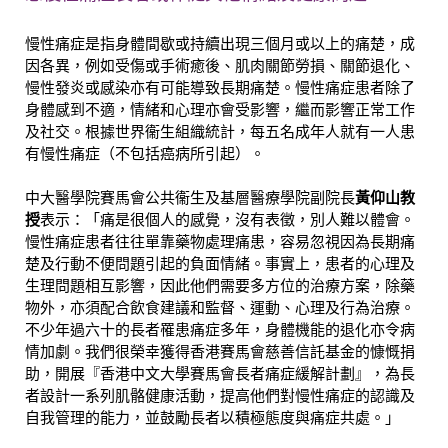
慢性痛症是指身體間歇或持續出現三個月或以上的痛楚，成
因各異，例如受傷或手術癒後、肌肉關節勞損、關節退化、
慢性發炎或感染亦有可能導致長期痛楚。慢性痛症患者除了
身體感到不適，情緒和心理亦會受影響，繼而影響正常工作
及社交。根據世界衞生組織統計，每五名成年人就有一人患
有慢性痛症（不包括癌病所引起）。
中大醫學院賽馬會公共衞生及基層醫療學院副院長
黃仰山教
授
表示：「痛是很個人的感覺，沒有表徵，別人難以體會。
慢性痛症患者往往單靠藥物處理痛患，容易忽視因為長期痛
楚及行動不便問題引起的負面情緒。事實上，患者的心理及
生理問題相互影響，因此他們需要多方位的治療方案，除藥
物外，亦須配合飲食建議和監督、運動、心理及行為治療。
不少年過六十的長者罹患痛症多年，身體機能的退化亦令病
情加劇。我們很榮幸獲得香港賽馬會慈善信託基金的慷慨捐
助，開展『香港中文大學賽馬會長者痛症緩解計劃』，為長
者設計一系列肌骼健康活動，提高他們對慢性痛症的認識及
自我管理的能力，並鼓勵長者以積極態度與痛症共處。」