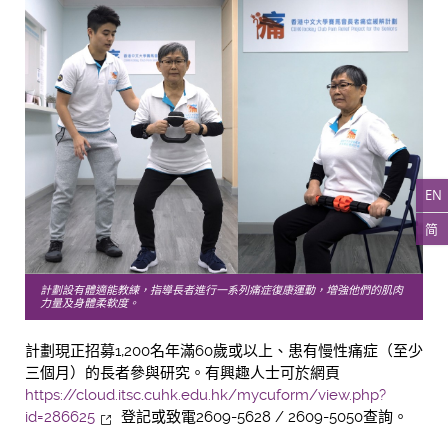
EN
简
計劃設有體適能教練，指導長者進行一系列痛症復康運動，增強他們的肌肉
力量及身體柔軟度。
計劃現正招募1,200名年滿60歲或以上、患有慢性痛症（至少
三個月）的長者參與研究。有興趣人士可於網頁
https://cloud.itsc.cuhk.edu.hk/mycuform/view.php?
id=286625
登記或致電2609-5628 / 2609-5050查詢。