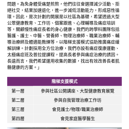
問題。為免身體受痛楚煎熬，他們往往會選擇減少活動、拒
絕社交，結果加速退化，進一步減低活動能力，形成惡性循
環。因此，是次計劃的開展是以社區為基礎，希望透過大型
公眾健康教育、工作坊、個案跟進、心理輔導及痛症培訓
等，關顧慢性痛症長者的身心健康。我們的跨學科團隊包括
醫護、護士、中醫、營養師、物理治療師、職業治療師、輔
導治療師及體適能教練等，以階梯支援模式協助推廣痛症緩
解訓練。計劃採用全方位治療，我們亦設有痛症復康運動、
太極痛症班及普拉提課程，提高長者參與痛症治療的誘因。
長遠而言，我們希望運用收集的數據，找出有效改善長者肌
骼健康的方案。」
階梯支援模式
第一層
參與社區公開講座、大型健康教育展覽
第二層
參與自我管理治療工作坊
第三層
會見護士/物理/職業治療師
第四層
會見家庭醫學醫生