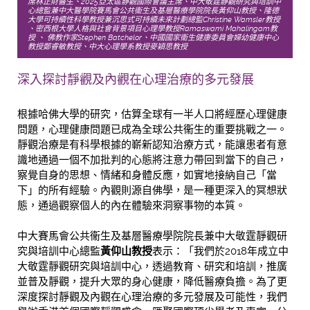
席林正財醫生、2025亞太區靜觀國際會議主席、中大敬霆靜觀研究與培訓中
心總監兼中大醫學院賽馬會公共衞生及基層醫療學院院長黃仰山教授、隆德
大學可持續性科學教授兼沉思式可持續未來計劃總監Christine Wamsler教授
、密西根大學人格與社會背景項目心理學教授Ramaswami Mahalingam教
授 、 佛教作家Stephen Batchelor、中國國家衞生健康委員會婦幼健康中心
教授鄭睿敏教授、中大心理學系教授麥穎思教授
深入探討靜觀及內觀在心理治療的多元發展
根據哈佛大學的研究，估算全球有一半人口將經歷心理健康
問題，心理健康問題已成為全球公共衞生的重要挑戰之一。
靜觀治療是有科學根據的嶄新認知治療方式，能讓患者有意
識地通過一個不加批判的心態將注意力帶回到當下的自己，
察覺自身的思想、情緒和身體反應，如實地接納自己「當
下」的所有經驗。內觀則源自佛學，是一種更深入的冥想狀
態，通過觀察個人的內在體驗來洞察事物的本質。
中大賽馬會公共衞生及基層醫療學院院長兼中大敬霆靜觀研
究與培訓中心總監
黃仰山教授
表示：「我們於2018年成立中
大敬霆靜觀研究與培訓中心，透過教育、研究和培訓，推廣
並普及靜觀，提升大眾的身心健康，降低醫療負擔。為了更
深度探討靜觀及內觀在心理治療的多元發展及可能性，我們