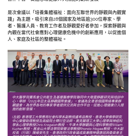
是次會議以「培養集體福祉：面向互聯世界的靜觀與內觀實
踐」為主題，吸引來自28個國家及地區逾300位專家、學
者、醫護人員、教育工作者及靜觀愛好者參加，探索靜觀與
內觀在當代社會應對心理健康危機中的創新應用，以促進個
人、家庭及社區的整體福祉。
中大醫學院賽馬會公共衞生及基層醫療學院聯同中大敬霆靜觀研究與培訓中
心，舉辦「
2025
年亞太區靜觀國際會議」。會議
為
全港首個國際級專業靜
觀盛會，為世界各地的專家學者提供交流與合作平台，促進心理健康介入措
施的創新發展。
(左起) 香港理工大學應用社會科學系副教授盧希皿教授、香港大學佛學研究
中心榮譽助理教授及高級院士釋衍空法師、奧克蘭理工大學心理學與神經科
學系心理學教授Chris Krageloh教授 、牛津大學靜觀與心理科學教授Willem
Kuyken教授、舊金山大學法學院榮譽法學教授Rhonda Magee教授、中大副
校長（行政）陳維安先生、香港政府行政會議成員兼精神健康諮詢委員會主