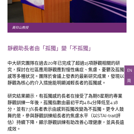
黃仰山教授
靜觀助長者由「孤獨」變「不孤獨」
中大研究團隊在過去20年已完成了超過15項靜觀相關的研
究，探討在社區應用靜觀應對慢性痛症、焦慮、憂鬱及孤獨
EN
感等多種狀況。團隊於會議上發表的最新研究成果，發現以
简
靜觀為核心的介入措施能明顯減輕長者的孤獨感。
研究結果顯示，有孤獨感的長者在接受了為期8星期的專業
靜觀訓練一年後，孤獨指數由最初平均4.84分降低至4.18
分，並有7.3%長者表示由感到孤獨改變為不孤獨。更令人鼓
舞的是，參與靜觀訓練組長者的焦慮水平（以STAI-trait評
估）持續下降，顯示靜觀訓練有助改善心理健康，並具長遠
成效。