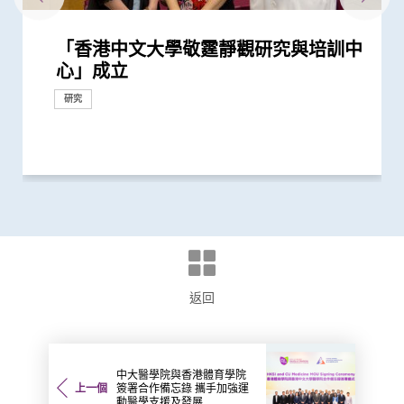
「香港中文大學敬霆靜觀研究與培訓中
中大研究顯示「行為激活及靜觀結合療
中大醫科2026/27學年推新課程模式CU
中大舉辦「健康校園論壇」推廣跨界別
中大推出「賽馬會 We WATCH 優活健
中大醫學院開展「賽馬會痛『正』能量
中大研究建議本港安老院舍應維持現有
中大研究顯示社區接觸環境對新冠肺炎
中大賽馬會齊心防癌計劃公布首3,500
香港中文大學健康公平研究所成立 發
中大醫學院公布「2019新型冠狀病毒社
香港中文大學賽馬會長者痛症緩解計劃
心」成立
法」有助降低重性抑鬱症風險
Medicine Plus 三層架構課程 裝備新
身心健康計劃 及早加強學童抗逆力
康計劃」全港首次採用「生活方式醫
計劃」 引入創新痛症管理方法 連繫社
防疫措施
傳播起關鍵作用 娛樂場所是傳播次數
名市民篩查結果 顯示「一站式多樣癌
布本港住屋負擔能力對身心健康的影響
區研究」結果
初步數據顯示九成受訪長者有兩個或以
一代醫者多元能力 迎接醫療新世代
學」 助中年人預防慢性疾病
區支援服務
最多的主要接觸環境
症篩查」有效
研究結果
上疼痛部位
研究
研究
健康推廣計劃
研究
研究
醫學教育
健康推廣計劃
研究
研究
健康推廣計劃
研究
健康推廣計劃
返回
中大醫學院與香港體育學院
上一個
簽署合作備忘錄 攜手加強運
動醫學支援及發展