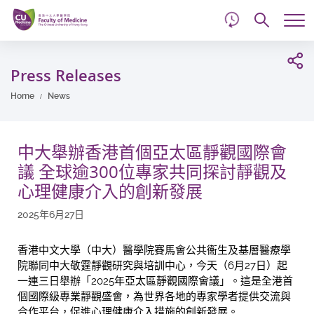
d
Skip
Searc
to
Tog
main
me
Start
content
main
Press Releases
content
Home
News
中大舉辦香港首個亞太區靜觀國際會
議 全球逾300位專家共同探討靜觀及
心理健康介入的創新發展
2025年6月27日
香港中文大學（中大）醫學院賽馬會公共衞生及基層醫療學
院聯同中大敬霆靜觀研究與培訓中心，今天（6月27日）起
一連三日舉辦「2025年亞太區靜觀國際會議」。這是全港首
個國際級專業靜觀盛會，為世界各地的專家學者提供交流與
合作平台，促進心理健康介入措施的創新發展。