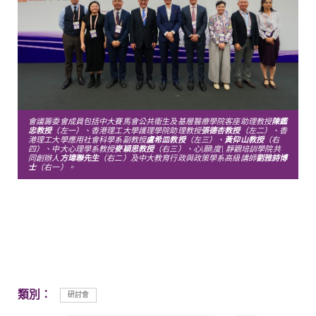
會議籌委會成員包括中大賽馬會公共衞生及基層醫療學院客座助理教授
陳鑑
忠教授
（左一）、香港理工大學護理學院助理教授
張德杏教授
（左二）、香
港理工大學應用社會科學系副教授
盧希皿教授
（左三）、
黃仰山教授
（右
四）、中大心理學系教授
麥穎思教授
（右三）、心
|
願
|
度
|
靜觀培訓學院共
同創辦人
方瑋聯先生
（右二）及中大教育行政與政策學系高級講師
劉雅詩博
士
（右一）。
類別：
研討會