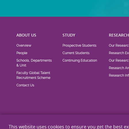
ABOUT US
STUDY
RESEARC
Overview
Prospective Students
Our Researc
People
Current Students
Research Ex
Schools, Departments
Continuing Education
Our Researc
& Unit
Research Ar
Faculty Global Talent
Research Inf
Recruitment Scheme
Contact Us
This website uses cookies to ensure you get the best e