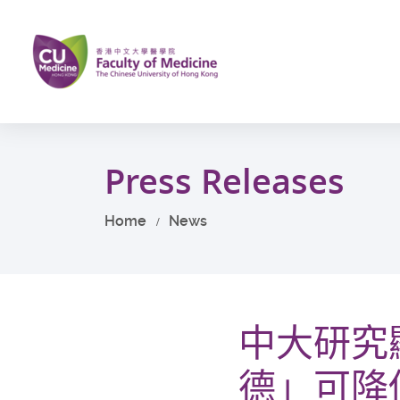
Skip
to
main
content
Start
main
Press Releases
content
Home
News
中大研究
德」可降