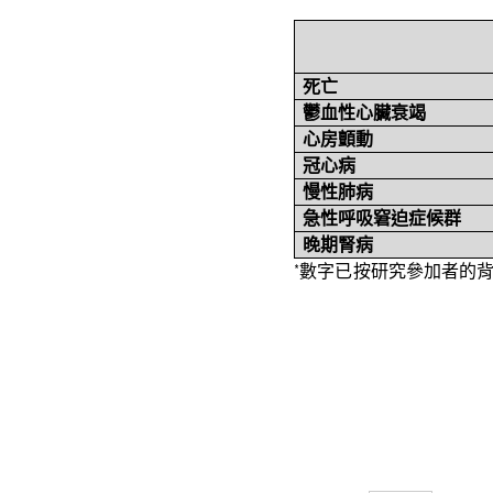
死亡
鬱血性心臟衰竭
心房顫動
冠心病
慢性肺病
急性呼吸窘迫症候群
晚期腎病
*
數字已按研究參加者的