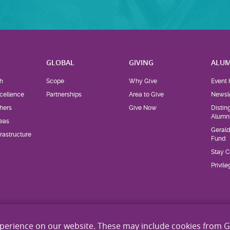
H
GLOBAL
GIVING
ALUM
h
Scope
Why Give
Event 
cellence
Partnerships
Area to Give
Newsle
hers
Give Now
Distin
Alumn
eas
Geral
rastructure
Fund
Stay 
Privil
xperience on our website. These may include cookies from 
Site Map