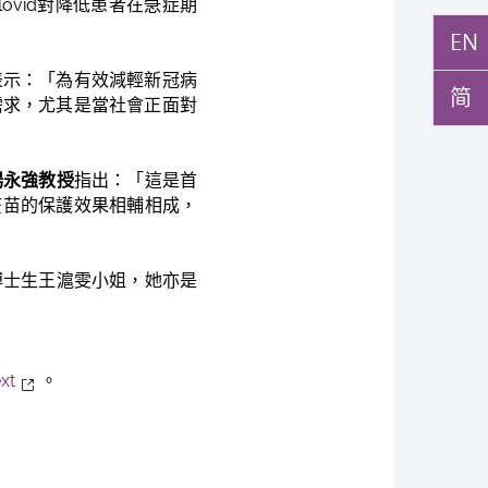
lovid對降低患者在急症期
EN
表示：「為有效減輕新冠病
简
需求，尤其是當社會正面對
楊永強教授
指出：「這是首
冠疫苗的保護效果相輔相成，
博士生王滬雯小姐，她亦是
xt
。