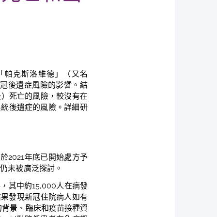
「帕克斯洛維德」（又名
新冠
後遺症風險
的
影響。結
後）死亡的風險，較沒有
在
吸系統後遺症的風險。
詳細研
d
於
2021
年底已開始處方予
，仍未被廣泛探討。
，其中約15,000人在病發
究結果發現新冠住院病人如有
病人的背景、臨床和疫苗接種資