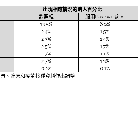
出現相
應
情況的病人百分比
對照組
服用Paxlovid病人
13.5%
6.9%
2.4%
1.5%
2.3%
1.4%
2.5%
1.7%
1.7%
1.1%
2.7%
1.3%
0.2%
0.1%
背景、臨床和疫苗接種資料作出調整