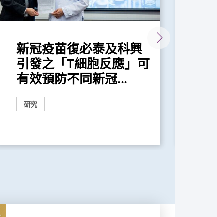
新冠疫苗復必泰及科興
中
引發之「T細胞反應」可
化
有效預防不同新冠...
口
研究
研