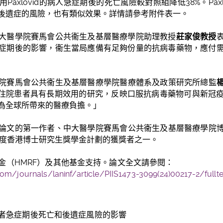
axlovid的病人急症期後的死亡風險較對照組降低38%。Pax
後遺症的風險，也有類似效果。詳情請參考附件表一。
大醫學院賽馬會公共衞生及基層醫療學院助理教授
莊家俊教授
症期後的影響，衞生當局應備有足夠份量的抗病毒藥物，應付
院賽馬會公共衞生及基層醫療學院醫療體系及政策研究所總監
對新冠住院患者具有長期效用的研究，反映口服抗病毒藥物可與新
為全球所帶來的醫療負擔。」
論文的第一作者、中大醫學院賽馬會公共衞生及基層醫療學院
22年度香港博士研究生獎學金計劃的獲獎者之一。
金（
HMRF
）及其他基金支持。論文全文請參閱：
om/journals/laninf/article/PIIS1473-3099(24)00217-2/fullte
者急症期後死亡和後遺症風險的影響