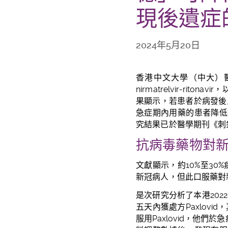
現後遺症
2024年5月20日
香港中文大學（中大）
nirmatrelvir-ritonavir
，
果顯示，若患者於病發後
急症期內
用藥的患者降低
究結果已於醫學期刊《刺
抗病毒藥物對
文獻顯示，約
10%
至
30%
新冠病人，但此口服藥對
是次研究分析了本港2022
五天內獲處方Paxlov
服用Paxlovid，他們