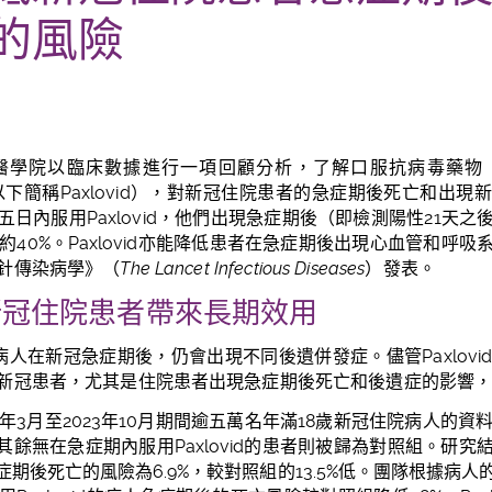
的風險
醫學院以臨床數據進行一項回顧分析，了解口服抗病毒藥物
以下簡稱
Paxlovid
），對新冠住院患者的急症期後死亡和
出現
五日內
服
用
Paxlovid
，他們出現急症期後（即檢測陽性
21
天
之
約
40%
。
Paxlovid亦能降低患者在急症期後出現心血管和呼
針傳染病學》（
The Lancet Infectious Diseases
）發表。
新冠住院患者帶來長期效用
病人在新冠急症期後，仍會出現不同後遺併發症。儘管
Paxlovi
新冠患者，尤其是住院患者出現急症期後死亡和後遺症的影響
年3月至2023年10月期間逾五萬名年滿18歲新冠住院病人的資料
id，其餘無在急症期內服用Paxlovid的患者則被歸為對照組。研
於急症期後死亡的風險為6.9%，較對照組的13.5%低。團隊根據