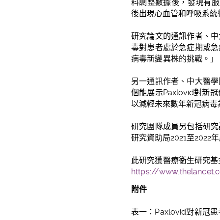
料調整數據後，發現有服用P
後出現心血管和呼吸系統
研究論文的通訊作者、中
毒對患者處於急症期或急
病毒新變異株的挑戰。」
另一通訊作者、中大醫學
個能展示Paxlovid
以減輕未來數年新冠病毒
研究團隊成員另包括研究
研究資助局2021至20
此
研究獲醫療衞生研究基
https://www.thelancet.c
附件
表一：
Paxlovid
對新冠患