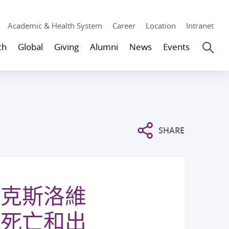
Academic & Health System
Career
Location
Intranet
Se
ch
Global
Giving
Alumni
News
Events
SHARE
帕克斯洛維
後死亡和出