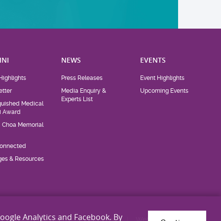
NI
NEWS
EVENTS
Highlights
Press Releases
Event Highlights
tter
Media Enquiry &
Upcoming Events
Experts List
guished Medical
i Award
d Choa Memorial
Connected
eges & Resources
Google Analytics and Facebook. By
Privacy Statement
Disclaimer
Web Accessibility