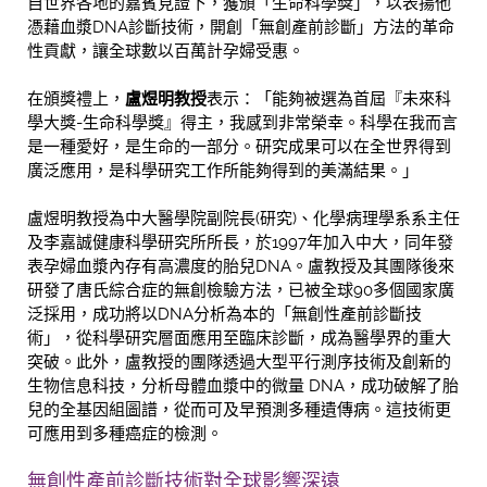
自世界各地的嘉賓見證下，獲頒「生命科學獎」，以表揚他
憑藉血漿DNA診斷技術，開創「無創產前診斷」方法的革命
性貢獻，讓全球數以百萬計孕婦受惠。
在頒獎禮上，
盧煜明教授
表示：「能夠被選為首屆『未來科
學大獎-生命科學獎』得主，我感到非常榮幸。科學在我而言
是一種愛好，是生命的一部分。研究成果可以在全世界得到
廣泛應用，是科學研究工作所能夠得到的美滿結果。」
盧煜明教授為中大醫學院副院長(研究)、化學病理學系系主任
及李嘉誠健康科學研究所所長，於1997年加入中大，同年發
表孕婦血漿內存有高濃度的胎兒DNA。盧教授及其團隊後來
研發了唐氏綜合症的無創檢驗方法，已被全球90多個國家廣
泛採用，成功將以DNA分析為本的「無創性產前診斷技
術」，從科學研究層面應用至臨床診斷，成為醫學界的重大
突破。此外，盧教授的團隊透過大型平行測序技術及創新的
生物信息科技，分析母體血漿中的微量 DNA，成功破解了胎
兒的全基因組圖譜，從而可及早預測多種遺傳病。這技術更
可應用到多種癌症的檢測。
無創性產前診斷技術對全球影響深遠