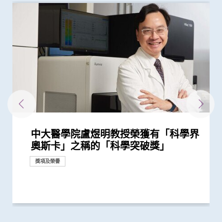
中大醫學院盧煜明教授榮獲有「科學界
中大盧煜明教授再度獲選「全球20位頂
中大盧煜明教授榮獲有「中國諾貝爾」
中大率先推出無創性唐氏綜合症產前診
中大盧煜明教授獲頒首屆騰衝科學大獎
中大盧煜明教授獲選中國科學院院士
中大盧煜明教授獲頒有「美國最高榮譽
中大醫學院盧煜明教授成史上首名生物
「全球20位頂尖轉化研究科學家」 中
中大研究獲世界頂尖醫學期刊推崇
中大醫學院兩教授齊獲「藥明康德生命
中大盧煜明教授榮獲被喻為諾貝爾獎預
中大盧煜明教授成世界首位華人獲美國
盧煜明教授獲國際獎項 表揚其在個人
開創無創性產前檢查 中大盧煜明教授
中大教授陳重娥獲頒「清野裕傑出領袖
中大張源津醫生成首位亞洲研究員 榮
中大校長盧煜明教授與醫學院院長趙偉
中大醫學院與正大天晴簽署合作框架協
中大醫學院獲李嘉誠基金會捐贈亞洲首
中大研究證實「血漿DNA」篩查能偵測
中大醫學院三位學者榮膺「2020年全球
香港中文大學感謝李嘉誠先生及基金會
中大醫學院馬青雲教授獲亞洲糖尿病研
中大醫學院兩學者榮膺「2019年全球
中大醫學院兩名傑出學者 獲裘槎基金
中大醫學院陳重娥教授獲頒國際獎項以
莫樹錦教授獲歐洲腫瘤學會頒發「終身
陳家亮教授成首位華人獲頒「美國腸胃
中大腫瘤學系獲國際肺癌研究協會頒發
中大兩研究獲國家科學技術獎勵
中大完成二萬人「血漿DNA」鼻咽癌篩
中大教授成為全球首位華人獲頒「世界
中大藍輝耀教授慢性腎病研究獲頒中華
中大醫學院李子芬教授榮膺美國護理科
中大醫科生勇奪英國文化協會「科學一
基因解碼成就「個人化醫學」 未來醫
中大盧煜明教授奪費薩爾國王國際醫學
中大推全港大型「鼻咽癌血液測試研究
中大四科研項目榮獲國家教育部高等學
中文大學醫學院趙慧君教授榮獲「中國
本地女青年科學家揚威海外 中大醫學
奧斯卡」之稱的「科學突破獎」
尖轉化研究科學家」
之稱的「未來科學大獎－生命科學獎」
斷服務 革命性研究成果推展至香港及
生物醫學科學獎」之稱的「拉斯克獎」
學科「皇家獎章」華人得主
大佔二席 唯一上榜香港學府 盧煜明教
化學研究獎」
測指標的「湯森路透引文桂冠獎」
臨床化學協會Wallace H. Coulter講學
化醫學領域上傑出成就
膺選美國國家科學院院士
獎」 成為本港首名學者榮膺亞洲糖尿
獲國際泌尿科權威獎項John K.
仁教授獲選為歐洲科學院外籍院士
議 緊密結合及發揮內地與香港醫藥創
台Histotripsy 2.0系統 共30名患者獲
到早期沒有病徵的鼻咽癌 並反映日後
20位頂尖轉化研究科學家」 盧煜明教
捐助3千萬港元提升中大李嘉誠健康科
究協會表揚研究成就及貢獻
20位頂尖轉化研究科學家」 榜上唯一
會頒發「裘槎優秀醫學科研者獎2020」
表揚在糖尿病研究及治理的卓越貢獻
成就獎」全球第一人將晚期肺癌治療
科醫學院國際領袖大獎」
「傑出癌症關顧團隊」獎項
查研究 大幅推前癌症發現期數
中風組織主席中風貢獻獎」 全球首創
醫學科技獎一等獎
學院院士
叮」比賽香港區冠軍 將赴英出戰國際
學路前瞻：從科學研究到臨床應用
獎
計劃」 現招募二萬名市民參與 冀有效
校科學研究優秀成果獎 為本港院校之
青年女科學家獎」最新研究突破 成功
院趙慧君教授連奪兩項國際科研大獎
獎項及榮譽
獎項及榮譽
獎項及榮譽
獎項及榮譽
美國
授連續第三年獲選
獎
病教研最高榮譽
Lattimer 講座獎
新科研、人才培訓、轉化和產業優勢
資助接受組織碎化技術治肝癌
患鼻咽癌風險
授連續五年獲選
學研究所科研空間及設施
亞洲學府 盧煜明教授連續第四年獲選
「個人化」 被譽為「腫瘤學傳奇」
「脈磁激法」助中風患者復修腦部功...
總決賽
偵測早期患者
冠
發展血漿DNA測試以掃描癌症
獎項及榮譽
獎項及榮譽
獎項及榮譽
獎項及榮譽
獎項及榮譽
獎項及榮譽
獎項及榮譽
獎項及榮譽
獎項及榮譽
獎項及榮譽
獎項及榮譽
獎項及榮譽
獎項及榮譽
獎項及榮譽
獎項及榮譽
研究
獎項及榮譽
獎項及榮譽
研究
獎項及榮譽
獎項及榮譽
研究
獎項及榮譽
獎項及榮譽
獎項及榮譽
獎項及榮譽
國際合作
捐款
研究
獎項及榮譽
捐款
獎項及榮譽
獎項及榮譽
獎項及榮譽
獎項及榮譽
研究
獎項及榮譽
獎項及榮譽