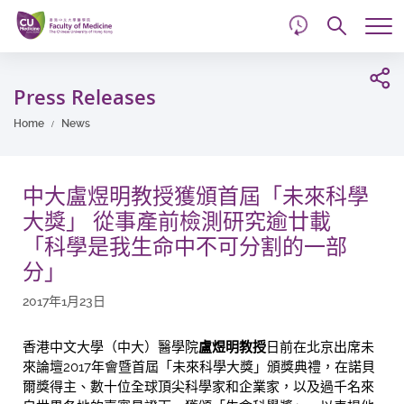
d
Skip
Searc
to
Tog
main
me
Start
content
main
Press Releases
content
Home
News
中大盧煜明教授獲頒首屆「未來科學
大獎」 從事產前檢測研究逾廿載
「科學是我生命中不可分割的一部
分」
2017年1月23日
香港中文大學（中大）醫學院
盧煜明教授
日前在北京出席未
來論壇2017年會暨首屆「未來科學大獎」頒獎典禮，在諾貝
爾獎得主、數十位全球頂尖科學家和企業家，以及過千名來