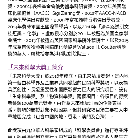
獎、2006年裘槎基金會優秀醫學科研者獎、2007年美國臨
床化學協會（AACC）Sigi Ziering獎、2012年AACC-NACB
臨床化學傑出貢獻獎、2009年富布賴特香港傑出學者獎、
2014年費薩爾國王國際醫學獎，以及2016年「湯森路透引文
桂冠獎 – 化學」。盧教授亦分別於2011年被選為英國皇家學
會院士、2013年被選為美國國家科學院外籍院士，以及2015
年成為首位獲頒美國臨床化學協會Wallace H. Coulter講學
獎的華人。盧教授亦為港科院創院院士。
「未來科學大獎」簡介
「未來科學大獎」於2016年成立，由未來論壇發起，是內地
第一個由科學界及企業界共同發起的民間科學獎項，以表揚
具原創性、長遠重要性和國際影響力巨大的研究項目。設有
「生命科學獎」及「物質科學獎」兩個項目，各項目的得獎
者獲頒100萬美元獎金，由作為未來論壇理事的企業家捐
贈。獎項的頒授對象不限國籍，但其研究項目須主要在大中
華地區完成（包含中國內地、香港、澳門及台灣）。
此獎項由九位華人科學家組成的「科學委員會」進行專業評
審，評審過程獨立進行。由於委員會的組成及提名人產生方