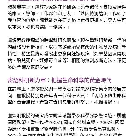
頒獎典禮上，盧教授感謝在科研路上給予啟發、支持及陪伴
的家人、導師、工作夥伴和朋友。「基因檢測這項工作給了
我無限的啟發，讓我能夠在研究路上走得更遠。如果人生可
以重來，我也會選同一條路。」
盧煜明教授領導的跨學科研究團隊，現在重點研發新一代的
游離核酸分析技術，以探索游離胎兒核酸的生物學及病理學
特性，希望最終可發展出更多與妊娠疾病（如單基因遺傳疾
病、胎兒死亡、妊娠毒血症等）相關的無創診斷方法，讓更
多的孕婦及家庭受惠。
寄語科研新力軍：把握生命科學的黃金時代
在論壇上，盧教授又與一眾學者討論未來精準醫學的發展方
向。盧教授特別寄語年青一代科研人員：「現時正值生命科
學的黃金時代，希望年青研究者好好努力，把握機遇。」
盧煜明教授的研究成果對全球醫學及科學界影響深遠，屢獲
國際殊榮，當中包括2005年國家自然科學獎、2006年國際
臨床化學和實驗室醫學聯合會─分子診斷學傑出貢獻獎、
2006年美國國家臨床生物化學學院（NACB）傑出科學家