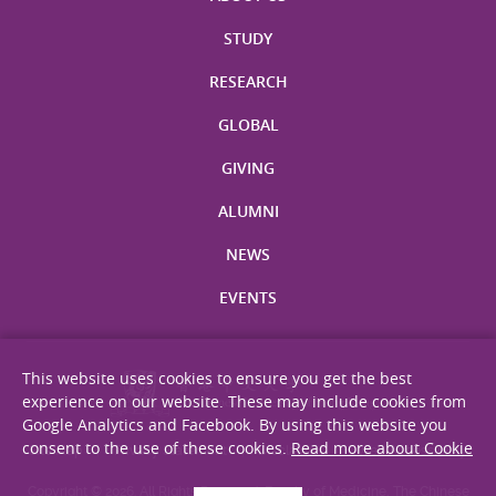
STUDY
RESEARCH
GLOBAL
GIVING
ALUMNI
NEWS
EVENTS
This website uses cookies to ensure you get the best
experience on our website. These may include cookies from
Google Analytics and Facebook. By using this website you
consent to the use of these cookies.
Read more about Cookie
Site Map
Privacy Statement
Disclaimer
Web Accessibility
Copyright © 2026. All Rights Reserved. Faculty of Medicine, The Chinese