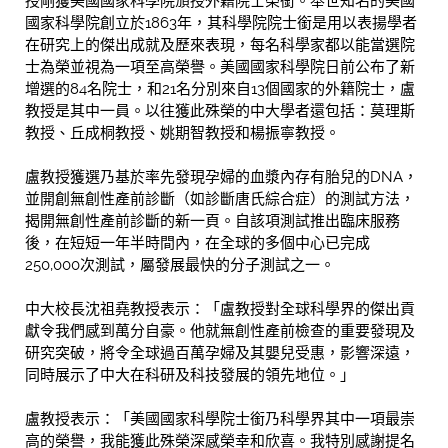
授剛獲美國國家科學院頒授外籍院士榮銜。舉世知名的美國
國家科學院創立於1863年，其科學院院士銜是用以表揚學者
在研究上的傑出成就及歷來表現，每名科學家都以能當選院
士為榮並視為一項至高榮譽。美國國家科學院日前公布了新
增選的84名院士，和21名分別來自13個國家的外籍院士，盧
教授是其中一員。以往獲此殊榮的中大學者還包括：莫理斯
教授、丘成桐教授、姚期智教授和楊振寧教授。
盧教授獲選乃基於率先發現孕婦的血漿內存有胎兒的DNA，
並開創無創性產前診斷（如診斷唐氏綜合症）的測試方法，
揭開無創性產前診斷的新一頁。自該項測試推出臨床服務
後，在短短一年半時間內，在全球的多個中心已完成
250,000次測試，屬發展最快的分子測試之一。
中大校長沈祖堯教授表示：「盧教授對全球科學界的傑出貢
獻令我們感到萬分自豪。他就無創性產前檢查的重要發現及
研究突破，將令全球過百萬孕婦及其嬰兒受惠，影響深遠，
同時展示了中大在科研及科技發展的領先地位。」
盧教授表示：「美國國家科學院士銜乃科學界其中一項最崇
高的榮譽，我能獲此殊榮深感榮幸和欣喜。我特別感謝提名