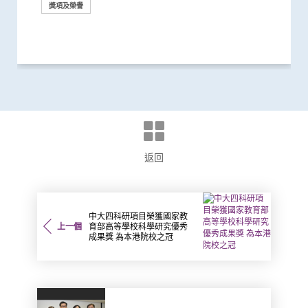
學是我生命中不可分割的一部分」
美國
新科研、人才培訓、轉化和產業優勢
資助接受組織碎化技術治肝癌
患鼻咽癌風險
授連續五年獲選
學研究所科研空間及設施
亞洲學府 盧煜明教授連續第四年獲選
表彰他推動全球肺癌研究及治療的傑...
授連續第三年獲選
獎
偵測早期患者
發展血漿DNA測試以掃描癌症
獎項及榮譽
獎項及榮譽
獎項及榮譽
獎項及榮譽
獎項及榮譽
獎項及榮譽
獎項及榮譽
研究
獎項及榮譽
獎項及榮譽
獎項及榮譽
研究
獎項及榮譽
獎項及榮譽
獎項及榮譽
研究
國際合作
捐款
研究
獎項及榮譽
捐款
獎項及榮譽
獎項及榮譽
獎項及榮譽
獎項及榮譽
研究
獎項及榮譽
返回
中大四科研項目榮獲國家教
上一個
育部高等學校科學研究優秀
成果獎 為本港院校之冠