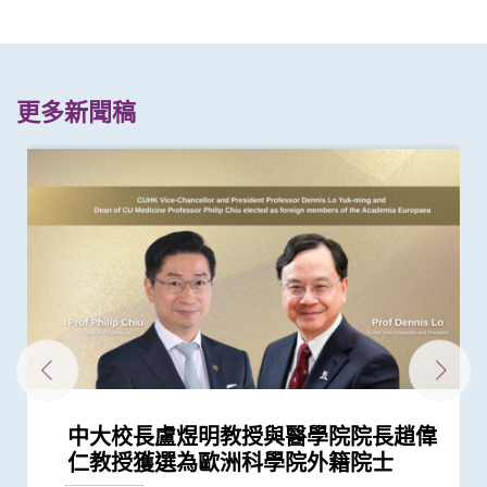
更多新聞稿
中大校長盧煜明教授與醫學院院長趙偉
中大盧煜明教授獲頒首屆騰衝科學大獎
中大盧煜明教授獲選中國科學院院士
中大盧煜明教授獲頒有「美國最高榮譽
中大醫學院盧煜明教授成史上首名生物
中大醫學院盧煜明教授榮獲有「科學界
中大盧煜明教授再度獲選「全球20位頂
中大盧煜明教授獲頒首屆「未來科學大
中大率先推出無創性唐氏綜合症產前診
中大于君教授創紀錄成首位學者同年度
中大醫學院與正大天晴簽署合作框架協
中大醫學院獲李嘉誠基金會捐贈亞洲首
中大研究證實「血漿DNA」篩查能偵測
中大醫學院三位學者榮膺「2020年全球
香港中文大學感謝李嘉誠先生及基金會
中大醫學院兩學者榮膺「2019年全球
中大醫學院莫樹錦教授成首位來自亞洲
「全球20位頂尖轉化研究科學家」 中
中大研究獲世界頂尖醫學期刊推崇
中大醫學院兩教授齊獲「藥明康德生命
中大完成二萬人「血漿DNA」鼻咽癌篩
中大盧煜明教授榮獲被喻為諾貝爾獎預
中大盧煜明教授榮獲有「中國諾貝爾」
中大盧煜明教授成世界首位華人獲美國
盧煜明教授獲國際獎項 表揚其在個人
基因解碼成就「個人化醫學」 未來醫
中大盧煜明教授奪費薩爾國王國際醫學
中大推全港大型「鼻咽癌血液測試研究
中文大學醫學院趙慧君教授榮獲「中國
本地女青年科學家揚威海外 中大醫學
仁教授獲選為歐洲科學院外籍院士
生物醫學科學獎」之稱的「拉斯克獎」
學科「皇家獎章」華人得主
奧斯卡」之稱的「科學突破獎」
尖轉化研究科學家」
獎」 從事產前檢測研究逾廿載 「科
斷服務 革命性研究成果推展至香港及
囊括頂尖出版社Cell Press三項大獎
議 緊密結合及發揮內地與香港醫藥創
台Histotripsy 2.0系統 共30名患者獲
到早期沒有病徵的鼻咽癌 並反映日後
20位頂尖轉化研究科學家」 盧煜明教
捐助3千萬港元提升中大李嘉誠健康科
20位頂尖轉化研究科學家」 榜上唯一
學府學者獲全球「腫瘤學巨人」稱譽
大佔二席 唯一上榜香港學府 盧煜明教
化學研究獎」
查研究 大幅推前癌症發現期數
測指標的「湯森路透引文桂冠獎」
之稱的「未來科學大獎－生命科學獎」
臨床化學協會Wallace H. Coulter講學
化醫學領域上傑出成就
學路前瞻：從科學研究到臨床應用
獎
計劃」 現招募二萬名市民參與 冀有效
青年女科學家獎」最新研究突破 成功
院趙慧君教授連奪兩項國際科研大獎
獎項及榮譽
獎項及榮譽
獎項及榮譽