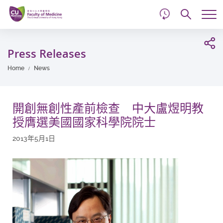
d
Skip
Searc
to
Tog
main
me
Start
content
main
Press Releases
content
Home
News
開創無創性產前檢查 中大盧煜明教
授膺選美國國家科學院院士
2013年5月1日