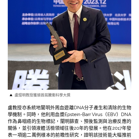
盧煜明教授獲頒首屆騰衝科學大獎
盧教授亦系統地闡明外周血遊離DNA分子產生和清除的生物
學機制。同時，他利用血漿Epstein-Barr Virus（EBV）DNA
作為鼻咽癌的生物標記，闡明篩查、預後監測與治療反應的
關係，並引領液體活檢領域往後20年的發展。他在2017年發
表一項逾二萬例樣本的前瞻性研究，證明該技術能大幅推前