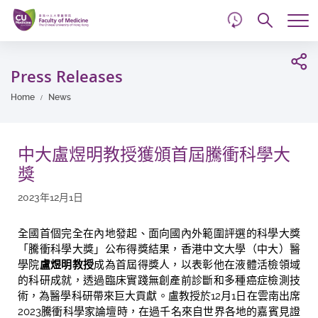
d
Skip
Searc
to
Tog
main
me
Start
content
main
Press Releases
content
Home
News
中大盧煜明教授獲頒首屆騰衝科學大
獎
2023年12月1日
全國首個完全在內地發起、面向國內外範圍評選的科學大獎
「騰衝科學大獎」公布得獎結果，香港中文大學（中大）醫
學院
盧煜明教授
成為首屆得獎人，以表彰他在液體活檢領域
的科研成就，透過臨床實踐無創產前診斷和多種癌症檢測技
術，為醫學科研帶來巨大貢獻。盧教授於12月1日在雲南出席
2023騰衝科學家論壇時，在過千名來自世界各地的嘉賓見證