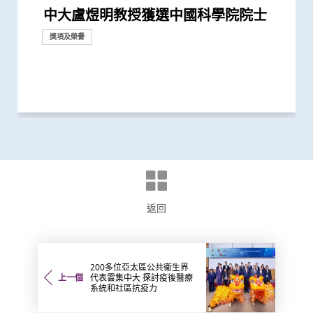
中大盧煜明教授獲選中國科學院院士
中大盧煜明教授獲頒有「美國最高榮譽
中大醫學院盧煜明教授成史上首名生物
中大醫學院盧煜明教授榮獲有「科學界
中大盧煜明教授再度獲選「全球20位頂
中大盧煜明教授獲頒首屆「未來科學大
開創無創性產前檢查 中大盧煜明教授
中大率先推出無創性唐氏綜合症產前診
中大校長盧煜明教授與醫學院院長趙偉
中大醫學院與正大天晴簽署合作框架協
中大醫學院獲李嘉誠基金會捐贈亞洲首
中大研究證實「血漿DNA」篩查能偵測
中大醫學院三位學者榮膺「2020年全球
香港中文大學感謝李嘉誠先生及基金會
中大醫學院兩學者榮膺「2019年全球
「全球20位頂尖轉化研究科學家」 中
中大研究獲世界頂尖醫學期刊推崇
中大醫學院兩教授齊獲「藥明康德生命
中大完成二萬人「血漿DNA」鼻咽癌篩
中大盧煜明教授榮獲被喻為諾貝爾獎預
中大盧煜明教授榮獲有「中國諾貝爾」
中大盧煜明教授成世界首位華人獲美國
盧煜明教授獲國際獎項 表揚其在個人
基因解碼成就「個人化醫學」 未來醫
中大盧煜明教授奪費薩爾國王國際醫學
中大推全港大型「鼻咽癌血液測試研究
中文大學醫學院趙慧君教授榮獲「中國
本地女青年科學家揚威海外 中大醫學
生物醫學科學獎」之稱的「拉斯克獎」
學科「皇家獎章」華人得主
奧斯卡」之稱的「科學突破獎」
尖轉化研究科學家」
獎」 從事產前檢測研究逾廿載 「科
膺選美國國家科學院院士
斷服務 革命性研究成果推展至香港及
仁教授獲選為歐洲科學院外籍院士
議 緊密結合及發揮內地與香港醫藥創
台Histotripsy 2.0系統 共30名患者獲
到早期沒有病徵的鼻咽癌 並反映日後
20位頂尖轉化研究科學家」 盧煜明教
捐助3千萬港元提升中大李嘉誠健康科
20位頂尖轉化研究科學家」 榜上唯一
大佔二席 唯一上榜香港學府 盧煜明教
化學研究獎」
查研究 大幅推前癌症發現期數
測指標的「湯森路透引文桂冠獎」
之稱的「未來科學大獎－生命科學獎」
臨床化學協會Wallace H. Coulter講學
化醫學領域上傑出成就
學路前瞻：從科學研究到臨床應用
獎
計劃」 現招募二萬名市民參與 冀有效
青年女科學家獎」最新研究突破 成功
院趙慧君教授連奪兩項國際科研大獎
獎項及榮譽
獎項及榮譽
學是我生命中不可分割的一部分」
美國
新科研、人才培訓、轉化和產業優勢
資助接受組織碎化技術治肝癌
患鼻咽癌風險
授連續五年獲選
學研究所科研空間及設施
亞洲學府 盧煜明教授連續第四年獲選
授連續第三年獲選
獎
偵測早期患者
發展血漿DNA測試以掃描癌症
獎項及榮譽
獎項及榮譽
獎項及榮譽
獎項及榮譽
獎項及榮譽
獎項及榮譽
獎項及榮譽
研究
獎項及榮譽
獎項及榮譽
獎項及榮譽
研究
獎項及榮譽
獎項及榮譽
獎項及榮譽
研究
國際合作
捐款
研究
獎項及榮譽
捐款
獎項及榮譽
獎項及榮譽
獎項及榮譽
研究
獎項及榮譽
返回
200多位亞太區公共衞生界
上一個
代表雲集中大 探討疫後醫療
系統和社區抗疫力