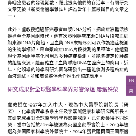
鼻咽癌患者的發現期數，藉此提高他們的存活率。有關研究
文章更被《新英倫醫學雜誌》評為當年十篇最矚目的文章之
一。
此外，盧教授通過肝癌患者血漿DNA分析，把癌症液體活檢
推進至全基因組時代。他首次證明腫瘤來源DNA片段較血細
胞來源DNA片段短，且血漿DNA末端序列可以作為癌症檢測
的生物學標記，是血漿癌症DNA片段檢測的里程碑。他還發
現全基因組甲基化可用於多種癌症檢測，並能準確定位腫瘤
的組織來源，繼而確立了血漿腫瘤DNA在臨床上的應用。近
年，他領導的跨學科研究團隊研發出一種能偵測多種癌症的
血液測試，並和商業夥伴合作推出作臨床應用。
EN
研究成果對全球醫學科學界影響深遠 屢獲殊榮
简
盧教授在1997年加入中大，現為中大醫學院副院長（研
究）、化學病理學系系主任及李嘉誠健康科學研究所所長。
其研究成果對全球醫學科學界影響深遠，已先後獲得不同殊
榮。當中包括於2011年被選為英國皇家學會院士、2013年被
選為美國國家科學院外籍院士、2014年獲費薩爾國王國際醫