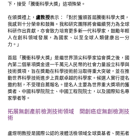
下，接受「騰衝科學大獎」這項殊榮。
在頒獎禮上，
盧教授
表示：「對於獲頒首屆騰衝科學大獎，
我感到十分榮幸和鼓舞。我和研究團隊將會繼續努力為全球
科研作出貢獻，亦會致力培育更多新一代科學家，鼓勵年輕
人在創科領域發展，為國家、以至全球人類健康出一分
力。」
首屆「騰衝科學大獎」是繼世界頂尖科學家協會獎之後，國
內第二個單項獎金達一千萬元人民幣的社會力量設立科學與
技術獎項，旨在獎勵在科學技術前沿取得重大突破，並在推
動世界科學技術進步上貢獻卓越的科學家。候選人實行提名
邀約制，不受理自薦報名。提名人主要為世界重大獎項的獲
獎者、中國科學院院士、中國工程院院士，以及國際知名專
家學者等。
拓展無創產前檢測技術領域 開創癌症無創檢測技
術
盧煜明教授是國際公認的液體活檢領域全球奠基者、開拓者