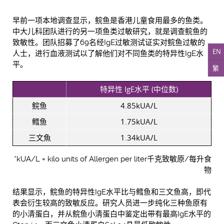
早前一项本地调查显示，鲩鱼是香港儿童食用最多的鱼类。
中大儿科团队进行的另一项鱼类过敏研究，就是调查鲩鱼的
致敏性。团队招募了69名经IgE过敏测试证实对鲩鱼过敏的
EN
人士，进行血液测试以了解他们对不同鱼类的特异性IgE水
平。
繁
特异性 IgE水平 (中位数)
鲩鱼
4.85kUA/L
鳕鱼
1.75kUA/L
三文魚
1.34kUA/L
*kUA/L = kilo units of Allergen per liter千克致敏原/每升食
物
结果显示，鲩鱼的特异性IgE水平比与鳕鱼和三文鱼高，即代
表会衍生较高的致敏反应。研究人员进一步纯化三种鱼原有
的小清蛋白，并从鲩鱼小清蛋白中鉴定出带有最高IgE水平的