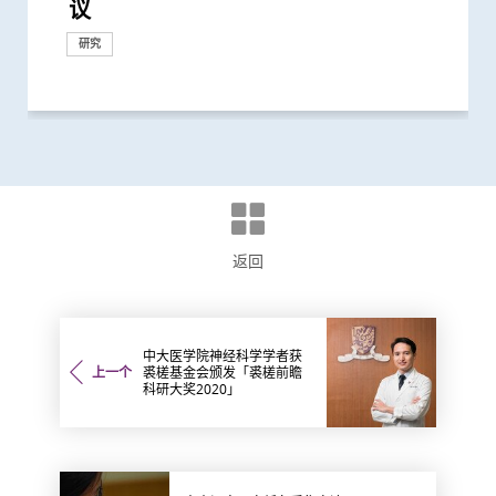
议
测试
发精准免疫治疗
新方向
的「蟹」 具独有致敏原
童健康和福祉
毒」及「甲型流感」为两大致命病毒
改善患者生活质素
发风险 提供治疗新策略
对管理病情同样重要
为难治型儿童血癌患者带来新希望
后抗拒「重回正轨」
互作用」风险
载量及带活性病毒的比例偏高 持续带...
不同年龄层 提倡广泛使用以达更佳疫...
其子女糖尿病风险为同龄儿童3倍
增生症」检测
研究
研究
研究
研究
研究
研究
研究
研究
研究
研究
健康推广计划
临床服务
研究
研究
研究
研究
研究
研究
健康推广计划
研究
研究
研究
研究
研究
研究
研究
研究
研究
研究
捐款
返回
中大医学院神经科学学者获
上一个
裘槎基金会颁发「裘槎前瞻
科研大奖2020」