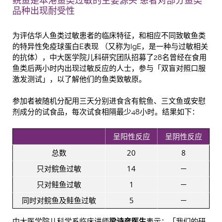
鲩鱼是本港鱼类过敏的主要源头 患者对部分鱼类
品种出现耐受性
为评估华人鱼类过敏患者的临床特征，和相应不同致敏鱼类
的特异性免疫球蛋白E表现 （又称为IgE，是一种与过敏相关
的抗体），中大医学院儿科研究团队招募了28名曾经在食用
鱼类后两小时内出现过敏反应的人士，参与「双盲对照口服
激发测试」，以了解他们的鱼类致敏原。
参加者被随机分配用三天分别进食含有鲩鱼、三文鱼或安慰
剂成分的试食品，每次试食相隔最少48小时。结果如下：
呈阳性反应
呈阴性反应
总数
20
8
只对鲩鱼过敏
14
－
只对鲑鱼过敏
1
－
同时对鲩鱼及鲑鱼过敏
5
－
中大医学院儿科学系临床讲师
梁诗彦医生
表示：「我们的研