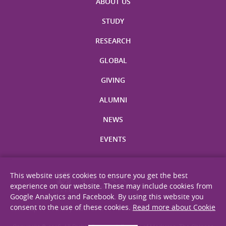
ABOUT US
STUDY
RESEARCH
GLOBAL
GIVING
ALUMNI
NEWS
EVENTS
This website uses cookies to ensure you get the best
experience on our website. These may include cookies from
Google Analytics and Facebook. By using this website you
consent to the use of these cookies.
Read more about Cookie
Site Map
Privacy Statement
Disclaimer
Web Accessibility