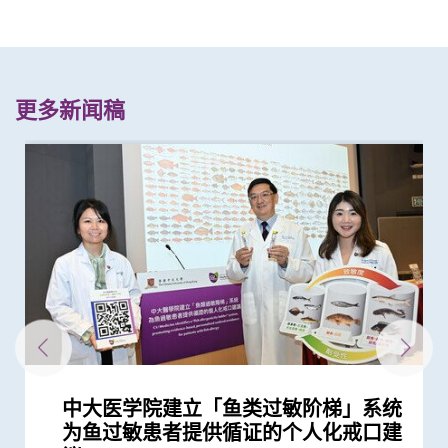
更多新闻稿
中大医学院建立「鱼类过敏阶梯」系统
中大医学院证实「嗜硷性粒细胞活化测
中大医学院研究发现11种与虾敏感相关
中大破解全球最全面的「美国蟑螂」基
中大研究揭开蟎虫进化史 有助加强预
中大研究发现田园生活有助预防儿童罹
中大领导团队全球率先破解粉尘蟎基因
中大研究发现11种与蟹过敏相关的致敏
「香港中文大学卓越儿童健康研究所」
中大就七种常见呼吸道病毒进行全港首
中大研发新型抗病毒分子骨架 有助研
中大研究证实其研发的口服微囊锁活菌
中大儿童急性淋巴细胞白血病全国性多
中大医学院发现手术治疗可降低严重睡
中大卓越儿童健康研究所成功结合药物
本港儿童疫情期间生活习惯全线失守
中大医学院研究指儿童睡眠窒息症增加
中大研究发现半数受访儿童癌症康复者
中大医学院研究指幼儿成为新冠病毒
中大证实以鼻纸条采集鼻液样本检测新
中大将开展最新「细胞治疗」临床研究
中大设计的介入措施有效提升本地幼童
中大研究发现本港四成青少年睡眠不足
中大建议所有孕妇作口服葡萄糖耐量测
中大研究证轮状病毒疫苗对香港儿童非
中大再获夏约书孤儿症基金会支持新生
中大发现新型流感疫苗有助本港更有效
中大展开全港睡眠健康教育及改善计划
中大率先为内地地贫病童进行磁共振铁
中大发现本港学童便秘与家庭及环境因
为鱼过敏患者提供循证的个人化戒口建
试」 能准确诊断虾敏感 表现更胜常规
的致敏原 有助推动食物敏感精准诊断
因组图谱 揭示蟑螂新型致敏原 有助开
防、诊断和治疗常见的蟎过敏
患哮喘
组 为吸入性过敏疾病提供诊断及治疗
原 有助精准过敏诊断 皇帝蟹不是真正
正式成立 结合全球跨学科力量 促进儿
个流行病学分析 发现「呼吸道合胞病
发安全高效药物应付病毒变异
微生态配方SIM03 有效纾缓儿童湿疹
中心研究 证实新生物标志物助预测复
眠窒息症儿童患者血压 术后控制体重
及基因测试 实现「精准个人化治疗」
疫下儿童超重和肥胖比率增近两倍 疫
成年后患高血压的风险
曾使用替代补充疗法 或存在「药疗相
「隐形传播者」的风险不容忽视 病毒
冠肺炎安全、简易及准确度高 适用於
首阶段引入CAR-T治疗血癌新方法
流感疫苗接种率
增患心血管病风险
试 全港两成孕妇患妊娠糖尿 研究发现
常有效
儿筛查服务 新增「先天性肾上腺皮质
控制流行性感冒
建立健康睡眠及健康校园生活
质评估 有效减低死亡风险
素息息相关