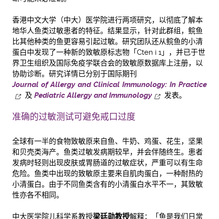
香港中文大学（中大）医学院进行两项研究，以彻底了解本
地华人鱼类过敏患者的特征。结果显示，针对此群组，鲩鱼
比其他种类的鱼更容易引起过敏。研究团队还从鲩鱼的小清
蛋白中发现了一种新的致敏原标志物「Cten i 1」，并已于世
界卫生组织及国际免疫学联合会的致敏原数据库上注册，以
协助诊断。研究详情已分别于国际期刊
Journal of Allergy and Clinical Immunology: In Practice
及
Pediatric Allergy and Immunology
发表。
准确的过敏测试可避免戒口过度
全球有一半的食物致敏原来自鱼、牛奶、鸡蛋、花生，坚果
和贝壳类海产。鱼类过敏发病期较早，并会伴随终生。患者
发病时轻则出现皮肤或胃肠道的过敏症状，严重可以有生命
危险。鱼类中出现的致敏原主要来自肌肉蛋白，一种耐热的
小清蛋白。由于不同鱼类含有的小清蛋白水平不一，其致敏
性亦各不相同。
中大医学院儿科学系教授
梁廷勋教授
解释：「鱼是我们日常