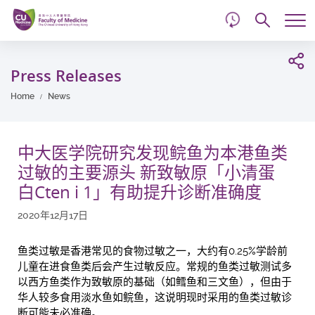
d
Skip
Searc
to
Tog
main
me
Start
content
main
Press Releases
content
Home
News
中大医学院研究发现鲩鱼为本港鱼类
过敏的主要源头 新致敏原「小清蛋
白Cten i 1」有助提升诊断准确度
2020年12月17日
鱼类过敏是香港常见的食物过敏之一，大约有0.25%学龄前
儿童在进食鱼类后会产生过敏反应。常规的鱼类过敏测试多
以西方鱼类作为致敏原的基础（如鳕鱼和三文鱼），但由于
华人较多食用淡水鱼如鲩鱼，这说明现时采用的鱼类过敏诊
断可能未必准确。