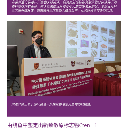
疹等严重过敏反应，需要入院治疗。随后数次接触鱼后都出现过敏症状，便
自行戒吃所有鱼类。何太后来带女儿接受中大的口服激发测试，发现女儿对
三文鱼有耐受性，便慢慢将三文鱼加入膳食当中，让其得到较均衡的饮食。
梁逸轩博士表示团队会进一步探究香港常见鱼种的致敏性。
由鲩鱼中鉴定出新致敏原标志物Cten i 1