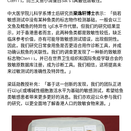
Cten i 1，而三文鱼小清蛋白Sal s 1具最低致敏性。
中大医学院儿科学系博士后研究员
梁逸轩博士
表示：「倘若
敏感测试中没有某种鱼类的标志物作检测基础，一般会以三
文鱼及鳕鱼的特异性 IgE水平作代替。但我们的研究结果显
示，对于香港患者而言，此两种鱼类都是致敏性较低，缺乏
临床参考价值，亦有可能导致敏感测试错误，出现假阴性。
因此，我们研究日常食用鱼是否更适合用作诊断工具，并成
功确认鲩鱼的关联性。我们的调查更发现了一种新的致敏原
标志物Cten i 1，并​​已在世界卫生组织和国际免疫学联合会的
致敏原数据库注册，成为诊断工具。我们相信，这将提高未
来过敏测试的准确性及特异性。」
梁廷勋教授补充：「基于这一创新的发现，我们的团队正进
行以IgE或嗜碱性细胞激活水平为基础的敏感测试，希望给鱼
类敏感患者带来更多更好的消息。我们亦欢迎公众参与我们
的研究，以更全面地了解香港人口的致敏食物来源。」