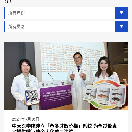
分类
年
分
类
类
别
分
类
2024年7月16日
中大医学院建立「鱼类过敏阶梯」系统 为鱼过敏患
者提供循证的个人化戒口建议