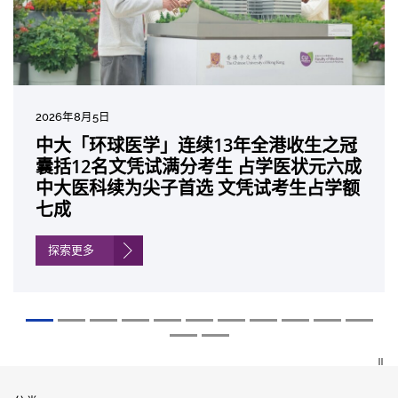
2026年7月27日
2026年8月5日
2026年7月10日
2026年7月10日
2026年7月7日
2026年6月29日
2026年6月22日
2026年6月17日
2026年6月10日
2026年6月5日
2026年6月2日
2026年5月19日
2026年5月14日
中大成立崭新 ITECH医疗科技评估平台 推
中大「环球医学」连续13年全港收生之冠
中大研发「AI-OCT」系统助测糖尿黄斑水
中大黄秀娟教授获颁中国工程界最高荣誉
中大新设「香港中文大学凤凰奖学金」嘉
中大全新一站式PGT-Plus方案 精准辨识
中大发现青光眼治疗新靶点 小鼠实验证实
中大成功拆解肝癌免疫治疗耐药性机制 揭
中大与多名全球专家共同牵头跨国肺癌研
中大教授陈重娥获颁「清野裕杰出领袖
中大汇聚逾200位区域专家 探讨私人医疗
中大张源津医生成首位亚洲研究员 荣获国
中大取得「从实验室到临床应用」研究突
动健康经济分析及价值医疗
囊括12名文凭试满分考生 占学医状元六成
肿 假阳性转介个案锐减六成 缩短患者轮
「光华工程科技奖」 成为今届医药衞生领
许公开试状元 鼓励学医状元走出课堂放眼
传统检测中复杂基因异常「盲点」 降低人
可恢复七成视力 有助开创崭新神经保护疗
一种免疫细胞具「除废喂食」新功能助癌
究 逾半晚期ALK阳性肺癌病人七年无恶化
奖」 成为本港首名学者荣膺亚洲糖尿病教
保险如何推动全民健康覆盖
际泌尿科权威奖项John K. Lattimer 讲座
破 初步证实GLP-1药物可改善严重中风康
中大医科续为尖子首选 文凭试考生占学额
候诊症时间
域唯一香港学者
世界 装备21世纪妙手仁医
工受孕流产及异常妊娠风险
法
细胞耐药性
因特定基因异常而引起的肺癌有望变成
研最高荣誉
奖
复情况
七成
「慢性病」 患者可与病共存
探索更多
探索更多
探索更多
探索更多
探索更多
探索更多
探索更多
探索更多
探索更多
探索更多
探索更多
探索更多