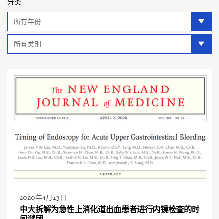
分类
年
分
类
类
别
分
类
2020年4月13日
中大拆解为急性上消化道出血患者进行内镜检查的时
间谜团