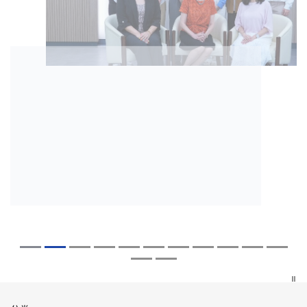
2026年7月27日
2026年8月5日
2026年7月10日
2026年7月10日
2026年7月7日
2026年6月29日
2026年6月22日
2026年6月17日
2026年6月10日
2026年6月5日
2026年6月2日
2026年5月19日
2026年5月14日
中大成立崭新 ITECH医疗科技评估平台 推
中大「环球医学」连续13年全港收生之冠
中大研发「AI-OCT」系统助测糖尿黄斑水
中大黄秀娟教授获颁中国工程界最高荣誉
中大新设「香港中文大学凤凰奖学金」嘉
中大全新一站式PGT-Plus方案 精准辨识
中大发现青光眼治疗新靶点 小鼠实验证实
中大成功拆解肝癌免疫治疗耐药性机制 揭
中大与多名全球专家共同牵头跨国肺癌研
中大教授陈重娥获颁「清野裕杰出领袖
中大汇聚逾200位区域专家 探讨私人医疗
中大张源津医生成首位亚洲研究员 荣获国
中大取得「从实验室到临床应用」研究突
动健康经济分析及价值医疗
囊括12名文凭试满分考生 占学医状元六成
肿 假阳性转介个案锐减六成 缩短患者轮
「光华工程科技奖」 成为今届医药衞生领
许公开试状元 鼓励学医状元走出课堂放眼
传统检测中复杂基因异常「盲点」 降低人
可恢复七成视力 有助开创崭新神经保护疗
一种免疫细胞具「除废喂食」新功能助癌
究 逾半晚期ALK阳性肺癌病人七年无恶化
奖」 成为本港首名学者荣膺亚洲糖尿病教
保险如何推动全民健康覆盖
际泌尿科权威奖项John K. Lattimer 讲座
破 初步证实GLP-1药物可改善严重中风康
中大医科续为尖子首选 文凭试考生占学额
候诊症时间
域唯一香港学者
世界 装备21世纪妙手仁医
工受孕流产及异常妊娠风险
法
细胞耐药性
因特定基因异常而引起的肺癌有望变成
研最高荣誉
奖
复情况
七成
「慢性病」 患者可与病共存
探索更多
探索更多
探索更多
探索更多
探索更多
探索更多
探索更多
探索更多
探索更多
探索更多
探索更多
探索更多